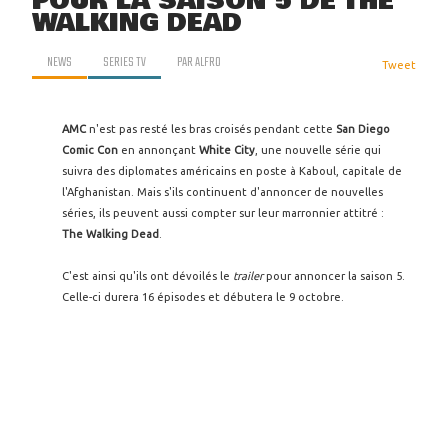
POUR LA SAISON 5 DE THE
WALKING DEAD
NEWS
SERIES TV
PAR
ALFRO
Tweet
AMC
n'est pas resté les bras croisés pendant cette
San Diego
Comic Con
en annonçant
White City
, une nouvelle série qui
suivra des diplomates américains en poste à Kaboul, capitale de
l'Afghanistan. Mais s'ils continuent d'annoncer de nouvelles
séries, ils peuvent aussi compter sur leur marronnier attitré :
The Walking Dead
.
C'est ainsi qu'ils ont dévoilés le
trailer
pour annoncer la saison 5.
Celle-ci durera 16 épisodes et débutera le 9 octobre.