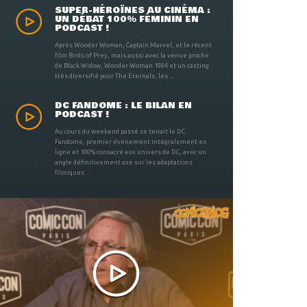
SUPER-HÉROÏNES AU CINÉMA :
UN DÉBAT 100% FÉMININ EN
PODCAST !
Après Wonder Woman, Captain Marvel, et le récent
film Birds of Prey, mais aussi avec la venue proche
de Black Widow, Wonder Woman 1984 et un casting
très diversifié pour The Eternals, les ...
DC FANDOME : LE BILAN EN
PODCAST !
Au cours du weekend passé se tenait le DC
Fandome, premier évènement intégralement en
ligne et 100% consacré aux univers de DC, avec un
angle définitivement axé sur les adaptations
filmiques ...