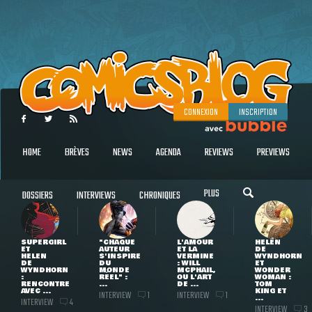
CONNEXION
INSCRIPTION
HOME
BRÈVES
NEWS
AGENDA
REVIEWS
PREVIEWS
PLUS
DOSSIERS
INTERVIEWS
CHRONIQUES
SUPERGIRL
"CHAQUE
L'AMOUR
HELEN
ET
AUTEUR
ET LA
DE
HELEN
S'INSPIRE
VERMINE
WYNDHORN
DE
DU
: WILL
ET
WYNDHORN
MONDE
MCPHAIL,
WONDER
:
RÉEL" :
OU L'ART
WOMAN :
RENCONTRE
...
DE ...
TOM
AVEC ...
KING ET
INTERVIEW
INTERVIEW
1
1
...
INTERVIEW
4
INTERVIEW
3