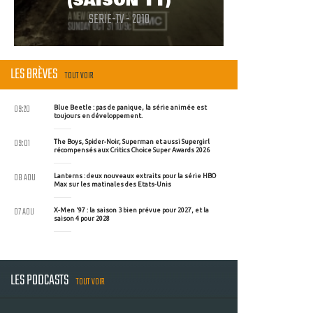
(SAISON 11)
SERIE-TV - 2010
LES BRÈVES
TOUT VOIR
09:20
Blue Beetle : pas de panique, la série animée est
toujours en développement.
09:01
The Boys, Spider-Noir, Superman et aussi Supergirl
récompensés aux Critics Choice Super Awards 2026
08 AOU
Lanterns : deux nouveaux extraits pour la série HBO
Max sur les matinales des Etats-Unis
07 AOU
X-Men '97 : la saison 3 bien prévue pour 2027, et la
saison 4 pour 2028
LES PODCASTS
TOUT VOIR