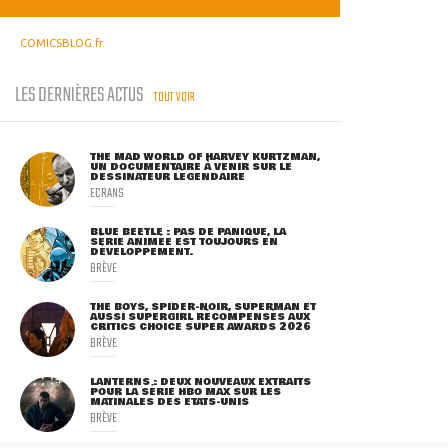
COMICSBLOG.fr
LES DERNIÈRES ACTUS
TOUT VOIR
THE MAD WORLD OF HARVEY KURTZMAN,
UN DOCUMENTAIRE À VENIR SUR LE
DESSINATEUR LÉGENDAIRE
ECRANS
BLUE BEETLE : PAS DE PANIQUE, LA
SÉRIE ANIMÉE EST TOUJOURS EN
DÉVELOPPEMENT.
BRÈVE
THE BOYS, SPIDER-NOIR, SUPERMAN ET
AUSSI SUPERGIRL RÉCOMPENSÉS AUX
CRITICS CHOICE SUPER AWARDS 2026
BRÈVE
LANTERNS : DEUX NOUVEAUX EXTRAITS
POUR LA SÉRIE HBO MAX SUR LES
MATINALES DES ETATS-UNIS
BRÈVE