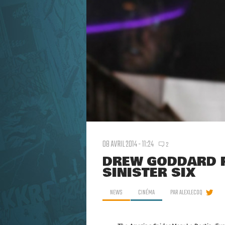
08 AVRIL 2014 - 11:24
2
DREW GODDARD R
SINISTER SIX
NEWS
CINÉMA
PAR
ALEXLECOQ