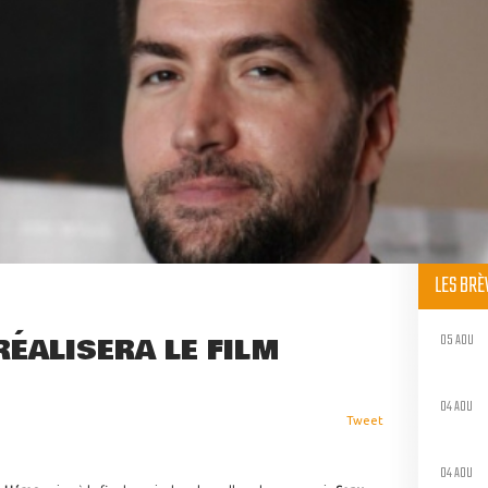
LES BR
05 AOU
ÉALISERA LE FILM
04 AOU
Tweet
04 AOU