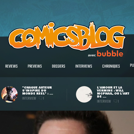
PL
REVIEWS
PREVIEWS
DOSSIERS
INTERVIEWS
CHRONIQUES
"CHAQUE AUTEUR
L'AMOUR ET LA
S'INSPIRE DU
VERMINE : WILL
MONDE RÉEL" : ...
MCPHAIL, OU L'ART
DE ...
INTERVIEW
1
INTERVIEW
1