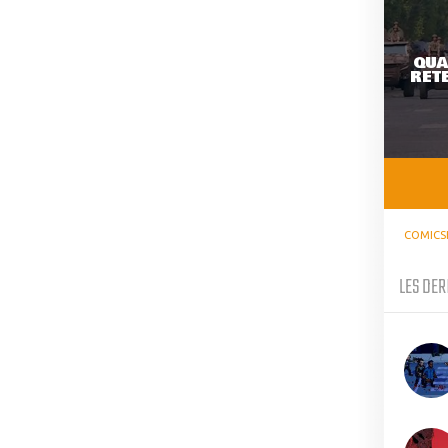
QUA
RETE
COMICS
LES DER