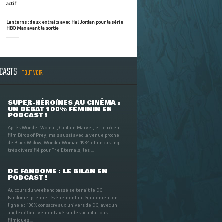
actif
Lanterns : deux extraits avec Hal Jordan pour la série
HBO Max avant la sortie
DCASTS
TOUT VOIR
SUPER-HÉROÏNES AU CINÉMA :
UN DÉBAT 100% FÉMININ EN
PODCAST !
Après Wonder Woman, Captain Marvel, et le récent
film Birds of Prey, mais aussi avec la venue proche
de Black Widow, Wonder Woman 1984 et un casting
très diversifié pour The Eternals, les ...
DC FANDOME : LE BILAN EN
PODCAST !
Au cours du weekend passé se tenait le DC
Fandome, premier évènement intégralement en
ligne et 100% consacré aux univers de DC, avec un
angle définitivement axé sur les adaptations
filmiques ...