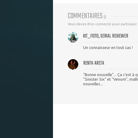
COMMENTAIRES
(
2
)
Vous devez être connecté pour participer
KIT_FISTO, SERIAL REVIEWER
Un connaisseur en tout cas !
RENTH ARETA
"Bonne nouvelle"... Ça c'est à q
"Sinister Six" et "Venom", ma
nouvelles...