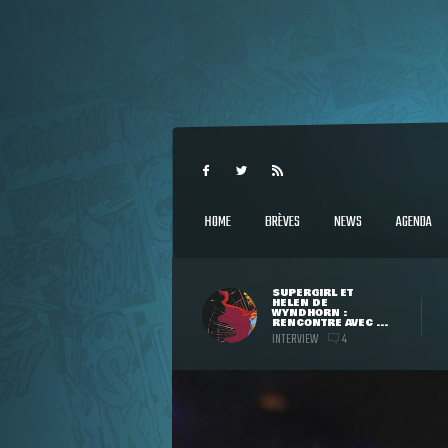
HOME
BRÈVES
NEWS
AGENDA
SUPERGIRL ET
HELEN DE
WYNDHORN :
RENCONTRE AVEC ...
INTERVIEW
4