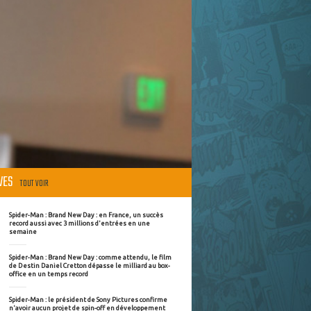
ÈVES
TOUT VOIR
Spider-Man : Brand New Day : en France, un succès
record aussi avec 3 millions d'entrées en une
semaine
Spider-Man : Brand New Day : comme attendu, le film
de Destin Daniel Cretton dépasse le milliard au box-
office en un temps record
Spider-Man : le président de Sony Pictures confirme
n'avoir aucun projet de spin-off en développement