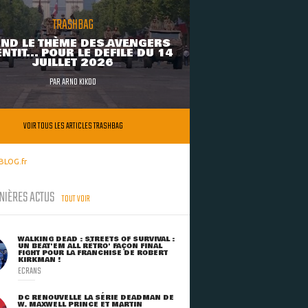
TRASHBAG
ND LE THÈME DES AVENGERS
NTIT... POUR LE DÉFILÉ DU 14
JUILLET 2026
PAR
ARNO KIKOO
VOIR TOUS LES ARTICLES TRASHBAG
BLOG.fr
NIÈRES ACTUS
TOUT VOIR
WALKING DEAD : STREETS OF SURVIVAL :
UN BEAT'EM ALL RÉTRO' FAÇON FINAL
FIGHT POUR LA FRANCHISE DE ROBERT
KIRKMAN !
ECRANS
DC RENOUVELLE LA SÉRIE DEADMAN DE
W. MAXWELL PRINCE ET MARTIN