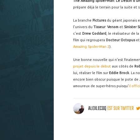
The Amazing Spider-Man: Le Destin d'u
prépare déjà le terrain pour la suite et
La branche
Pictures
du géant japonais es
l'univers du
Tisseur
:
Venom
et
Sinister S
c'est
Drew Goddard
, le réalisateur de la
film qui regroupera
Docteur Octopus
et
Amazing Spider-Man 2
).
Une bonne nouvelle qui n'est finalemen
projet depuis le début
aux côtés de
Rob
lui, réaliser le film sur
Eddie Brock
. La n
encore bien obscur puisque le pote de
amoureux de super-héros puisqu'
il offi
ALEXLECOQ
EST SUR TWITTER