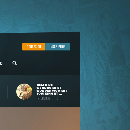
CONNEXION
INSCRIPTION
US
HELEN DE
WYNDHORN ET
WONDER WOMAN :
TOM KING ET ...
INTERVIEW
3