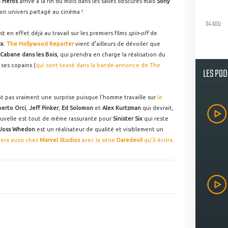
n Héros
arrive à la fin du mois dans les salles obscures
mais
Sony
 son univers partagé au cinéma !
04 AOU
t en effet déjà au travail sur les premiers films
spin-off
de
ix
.
The Hollywood Reporter
vient d
'
ailleurs de dévoiler que
Cabane dans les Bois
, qui prendra en charge la réalisation du
 ses copains (
qui sont teasé dans la bande-annonce de The
LES PO
t pas vraiment une surprise puisque l'homme travaille sur
le
erto Orci
,
Jeff Pinker
,
Ed Solomon
et
Alex Kurtzman
qui devrait,
ouvelle est tout de même rassurante pour
Sinister Six
qui reste
Joss Whedon
est un réalisateur de qualité et visiblement un
ciera aussi chez
Marvel Studios
avec la série
Daredevil
qu'il écrira
.