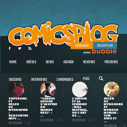
CONNEXION
INSCRIPTION
HOME
BRÈVES
NEWS
AGENDA
REVIEWS
PREVIEWS
PLUS
DOSSIERS
INTERVIEWS
CHRONIQUES
SUPERGIRL
"CHAQUE
L'AMOUR
HELEN
ET
AUTEUR
ET LA
DE
HELEN
S'INSPIRE
VERMINE
WYNDHORN
DE
DU
: WILL
ET
WYNDHORN
MONDE
MCPHAIL,
WONDER
:
RÉEL" :
OU L'ART
WOMAN :
RENCONTRE
...
DE ...
TOM
AVEC ...
KING ET
INTERVIEW
INTERVIEW
1
1
...
INTERVIEW
4
INTERVIEW
3