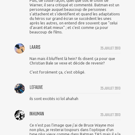
Puis, de toute façon, quel que soit le choix de
Warner, il sera critiqué et commenté. Batman est un
personnage auquel beaucoup de personnes
s'attachent et s'identifient et quand les adaptations
du héros sur grand écran se succèdent les unes
après les autres, on entend dire souvent que "celui
d'avant était mieux" ; et c'est comme ça pour
beaucoup de films.
LAARIS
25 JUILLET 2013
Nan mais il bluffent là hein? Ils disent ça pour que
Christian Bale se vexe et décide de revenir?
C'est forcément ça, c'est obligé.
LEFAUVE
25 JUILLET 2013
ils sont excités ici lol ahahah
INHUMAN
25 JUILLET 2013
Ce n'est pas l'image que j'ai de Bruce Wayne moi
non plus, je resterai toujours dans l'optique d'un
type plus vieux comme dans Batman TAS mais il a la