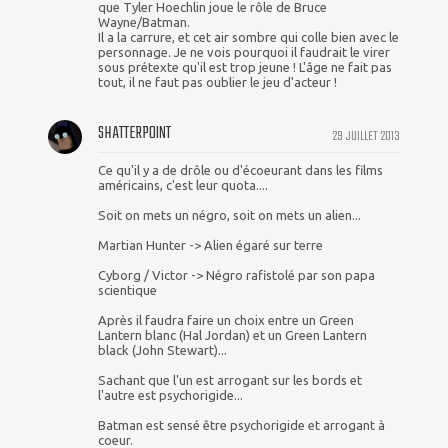
que Tyler Hoechlin joue le rôle de Bruce
Wayne/Batman.
Il a la carrure, et cet air sombre qui colle bien avec le
personnage. Je ne vois pourquoi il faudrait le virer
sous prétexte qu'il est trop jeune ! L'âge ne fait pas
tout, il ne faut pas oublier le jeu d'acteur !
SHATTERPOINT
29 JUILLET 2013
Ce qu'il y a de drôle ou d'écoeurant dans les films
américains, c'est leur quota....
Soit on mets un négro, soit on mets un alien...
Martian Hunter -> Alien égaré sur terre
Cyborg / Victor -> Négro rafistolé par son papa
scientique
Après il faudra faire un choix entre un Green
Lantern blanc (Hal Jordan) et un Green Lantern
black (John Stewart)...
Sachant que l'un est arrogant sur les bords et
l'autre est psychorigide...
Batman est sensé être psychorigide et arrogant à
coeur.