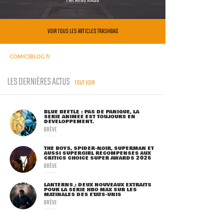
VOIR TOUS LES ARTICLES TRASHBAG
COMICSBLOG.fr
LES DERNIÈRES ACTUS
TOUT VOIR
BLUE BEETLE : PAS DE PANIQUE, LA
SÉRIE ANIMÉE EST TOUJOURS EN
DÉVELOPPEMENT.
BRÈVE
THE BOYS, SPIDER-NOIR, SUPERMAN ET
AUSSI SUPERGIRL RÉCOMPENSÉS AUX
CRITICS CHOICE SUPER AWARDS 2026
BRÈVE
LANTERNS : DEUX NOUVEAUX EXTRAITS
POUR LA SÉRIE HBO MAX SUR LES
MATINALES DES ETATS-UNIS
BRÈVE