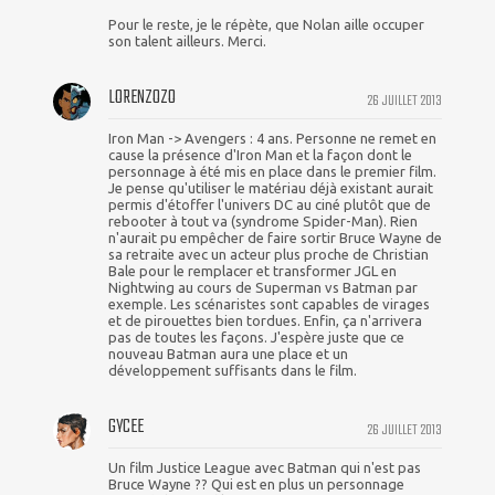
Pour le reste, je le répète, que Nolan aille occuper
son talent ailleurs. Merci.
LORENZOZO
26 JUILLET 2013
Iron Man -> Avengers : 4 ans. Personne ne remet en
cause la présence d'Iron Man et la façon dont le
personnage à été mis en place dans le premier film.
Je pense qu'utiliser le matériau déjà existant aurait
permis d'étoffer l'univers DC au ciné plutôt que de
rebooter à tout va (syndrome Spider-Man). Rien
n'aurait pu empêcher de faire sortir Bruce Wayne de
sa retraite avec un acteur plus proche de Christian
Bale pour le remplacer et transformer JGL en
Nightwing au cours de Superman vs Batman par
exemple. Les scénaristes sont capables de virages
et de pirouettes bien tordues. Enfin, ça n'arrivera
pas de toutes les façons. J'espère juste que ce
nouveau Batman aura une place et un
développement suffisants dans le film.
GYCEE
26 JUILLET 2013
Un film Justice League avec Batman qui n'est pas
Bruce Wayne ?? Qui est en plus un personnage