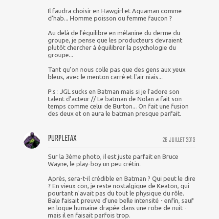
Il faudra choisir en Hawgirl et Aquaman comme
d'hab... Homme poisson ou femme faucon ?
Au delà de l'équilibre en mélanine du derme du
groupe, je pense que les producteurs devraient
plutôt chercher à équilibrer la psychologie du
groupe...
Tant qu'on nous colle pas que des gens aux yeux
bleus, avec le menton carré et l'air niais...
P.s : JGL sucks en Batman mais si je l'adore son
talent d'acteur // Le batman de Nolan a fait son
temps comme celui de Burton... On fait une fusion
des deux et on aura le batman presque parfait.
PURPLETAX
26 JUILLET 2013
Sur la 3ème photo, il est juste parfait en Bruce
Wayne, le play-boy un peu crétin.
Après, sera-t-il crédible en Batman ? Qui peut le dire
? En vieux con, je reste nostalgique de Keaton, qui
pourtant n'avait pas du tout le physique du rôle.
Bale faisait preuve d'une belle intensité - enfin, sauf
en loque humaine drapée dans une robe de nuit -
mais il en faisait parfois trop.