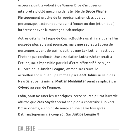
acteur rejoint la volonté de Warner Bros d'imposer un
interprète plutôt méconnu dans le rôle de
Bruce Wayne
.
Physiquement proche de la représentation classique du
personnage, l'acteur pourrait ainsi former un duo (et un duel)
intéressant avec la montagne Britannique.
Autres détails : la taupe de CosmicBookNews affirme que le film
possède plusieurs antagonistes, mais que seules très peu de
personnes savent de qui il s'agit, et que Lex Luthor n'est pour
l'instant pas confirmé. Une association
Luthor
/
Joker
serait à
l'étude, mais impossible pour lui d'être affirmatif à ce sujet.
Du côté de la
Justice League
, Warner Bros travaille
actuellement sur l'équipe formée par
Geoff John
s au sein des
New 52 et par là même
, Martian Manhunter
serait remplacé par
Cyborg
au sein de l'équipe.
Enfin, pour rassurer les sceptiques, cette source plutôt bavarde
affirme que
Zack Snyder
prend son pied à construire l'univers
DC au cinéma, au point de rempiler une 3ème fois après
Batman/Superman, à coup sûr. Sur
Justice League
?!
GALERIE