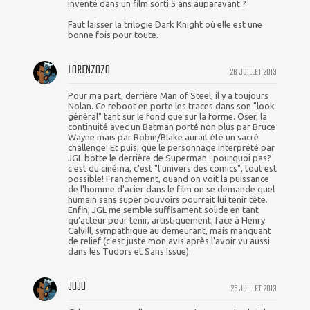
inventé dans un film sorti 5 ans auparavant ?
Faut laisser la trilogie Dark Knight où elle est une
bonne fois pour toute.
LORENZOZO
26 JUILLET 2013
Pour ma part, derrière Man of Steel, il y a toujours
Nolan. Ce reboot en porte les traces dans son "look
général" tant sur le fond que sur la forme. Oser, la
continuité avec un Batman porté non plus par Bruce
Wayne mais par Robin/Blake aurait été un sacré
challenge! Et puis, que le personnage interprété par
JGL botte le derrière de Superman : pourquoi pas?
c'est du cinéma, c'est "l'univers des comics", tout est
possible! Franchement, quand on voit la puissance
de l'homme d'acier dans le film on se demande quel
humain sans super pouvoirs pourrait lui tenir tête.
Enfin, JGL me semble suffisament solide en tant
qu'acteur pour tenir, artistiquement, face à Henry
Calvill, sympathique au demeurant, mais manquant
de relief (c'est juste mon avis après l'avoir vu aussi
dans les Tudors et Sans Issue).
JUJU
25 JUILLET 2013