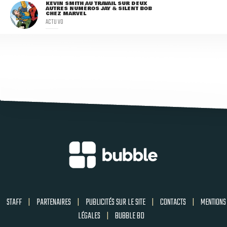
KEVIN SMITH AU TRAVAIL SUR DEUX
AUTRES NUMÉROS JAY & SILENT BOB
CHEZ MARVEL
ACTU VO
STAFF
|
PARTENAIRES
|
PUBLICITÉS SUR LE SITE
|
CONTACTS
|
MENTIONS
LÉGALES
|
BUBBLE BD