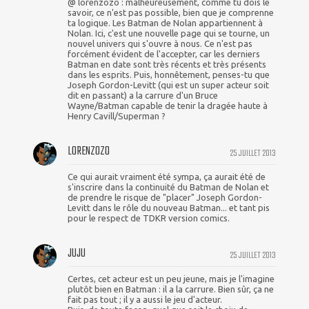
@ lorenzozo : malheureusement, comme tu dois le
savoir, ce n'est pas possible, bien que je comprenne
ta logique. Les Batman de Nolan appartiennent à
Nolan. Ici, c'est une nouvelle page qui se tourne, un
nouvel univers qui s'ouvre à nous. Ce n'est pas
forcément évident de l'accepter, car les derniers
Batman en date sont très récents et très présents
dans les esprits. Puis, honnêtement, penses-tu que
Joseph Gordon-Levitt (qui est un super acteur soit
dit en passant) a la carrure d'un Bruce
Wayne/Batman capable de tenir la dragée haute à
Henry Cavill/Superman ?
LORENZOZO
25 JUILLET 2013
Ce qui aurait vraiment été sympa, ça aurait été de
s'inscrire dans la continuité du Batman de Nolan et
de prendre le risque de "placer" Joseph Gordon-
Levitt dans le rôle du nouveau Batman... et tant pis
pour le respect de TDKR version comics.
JUJU
25 JUILLET 2013
Certes, cet acteur est un peu jeune, mais je l'imagine
plutôt bien en Batman : il a la carrure. Bien sûr, ça ne
fait pas tout ; il y a aussi le jeu d'acteur.