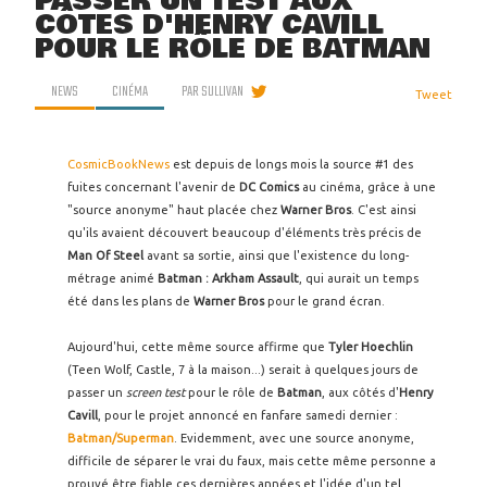
PASSER UN TEST AUX
CÔTÉS D'HENRY CAVILL
POUR LE RÔLE DE BATMAN
NEWS
CINÉMA
PAR
SULLIVAN
Tweet
CosmicBookNews
est depuis de longs mois la source #1 des
fuites concernant l'avenir de
DC Comics
au cinéma, grâce à une
"source anonyme" haut placée chez
Warner Bros
. C'est ainsi
qu'ils avaient découvert beaucoup d'éléments très précis de
Man Of Steel
avant sa sortie, ainsi que l'existence du long-
métrage animé
Batman : Arkham Assault
, qui aurait un temps
été dans les plans de
Warner Bros
pour le grand écran.
Aujourd'hui, cette même source affirme que
Tyler Hoechlin
(Teen Wolf, Castle, 7 à la maison...) serait à quelques jours de
passer un
screen test
pour le rôle de
Batman
, aux côtés d'
Henry
Cavill
, pour le projet annoncé en fanfare samedi dernier :
Batman/Superman
. Evidemment, avec une source anonyme,
difficile de séparer le vrai du faux, mais cette même personne a
prouvé être fiable ces dernières années et l'idée d'un tel