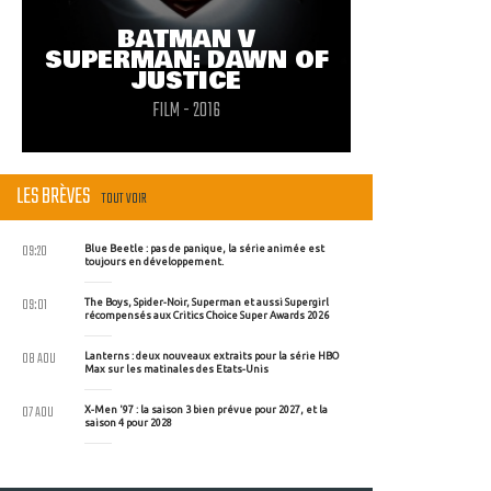
BATMAN V
SUPERMAN: DAWN OF
JUSTICE
FILM - 2016
LES BRÈVES
TOUT VOIR
09:20
Blue Beetle : pas de panique, la série animée est
toujours en développement.
09:01
The Boys, Spider-Noir, Superman et aussi Supergirl
récompensés aux Critics Choice Super Awards 2026
08 AOU
Lanterns : deux nouveaux extraits pour la série HBO
Max sur les matinales des Etats-Unis
07 AOU
X-Men '97 : la saison 3 bien prévue pour 2027, et la
saison 4 pour 2028