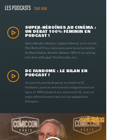
LES PODCASTS
TOUT VOIR
SUPER-HÉROÏNES AU CINÉMA :
UN DÉBAT 100% FÉMININ EN
PODCAST !
Après Wonder Woman, Captain Marvel, et le récent
film Birds of Prey, mais aussi avec la venue proche
de Black Widow, Wonder Woman 1984 et un casting
très diversifié pour The Eternals, les ...
DC FANDOME : LE BILAN EN
PODCAST !
Au cours du weekend passé se tenait le DC
Fandome, premier évènement intégralement en
ligne et 100% consacré aux univers de DC, avec un
angle définitivement axé sur les adaptations
filmiques ...