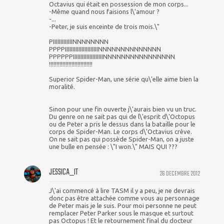
Octavius qui était en possession de mon corps...
-Même quand nous faisions l\'amour ?
-...
-Peter, je suis enceinte de trois mois.\"
PIIIIIIIIIIIIINNNNNNNN
PPPPIIIIIIIIIIIIIIIIIIIIIINNNNNNNNNNNNNN
PPPPPPIIIIIIIIIIIIIIIIIIIINNNNNNNNNNNNNNNN
!!!!!!!!!!!!!!!!!!!!!!!!!!!!!
Superior Spider-Man, une série qu\'elle aime bien la
moralité.
Sinon pour une fin ouverte j\'aurais bien vu un truc.
Du genre on ne sait pas qui de l\'esprit d\'Octopus
ou de Peter a pris le dessus dans la bataille pour le
corps de Spider-Man. Le corps d\'Octavius crève.
On ne sait pas qui possède Spider-Man, on a juste
une bulle en pensée : \"I won.\" MAIS QUI ???
JESSICA_IT
26 DECEMBRE 2012
J\'ai commencé à lire TASM il y a peu, je ne devrais
donc pas être attachée comme vous au personnage
de Peter mais je le suis. Pour moi personne ne peut
remplacer Peter Parker sous le masque et surtout
pas Octopus ! Et le retournement final du docteur