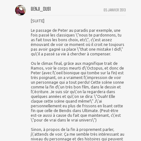
BENJI_DU91
05 JANVIER 2013
[SUITE]
Le passage de Peter au paradis par exemple, une
fois passé les classiques \"nous te pardonnons, tu
as fait tous les bons choix, etc\", c\'est assez
émouvant de voir ce moment où il croit ne toujours
pas avoir gagné sa place \"that one mistake I did\"
qu\'il a passé sa vie à chercher à compenser.
Ou le climax final, grâce aux magnifique trait de
Ramos, voir le corps meurti d\'Octopus, et donc de
Peter (avec l\'oeil bionique qui tombe sur la fin) est
très poignant, on a vraiment l\'impression de voir
un personnage qui a tout perdu! Cette scène sonne
comme la fin d\'un très bon film, dans le dessin et
l\'écriture. Je suis sûr qu\'on la regardera dans
quelques années et qu\'on se dira: \"Ouah! Elle
claque cette scène quand même!\" J\'ai
personnellement eu plus de frissons en lisant cette
fin que celle de Bendis dans Ultimate. (Peut-être
est-ce aussi à cause du fait que maintenant, c\'est
\"pour de vrai dans le vrai univers\")
Sinon, à propos de la fin à proprement parler,
j\'attends de voir. Ça me semble très intéressant au
niveau du personnage et des histoires qui peuvent