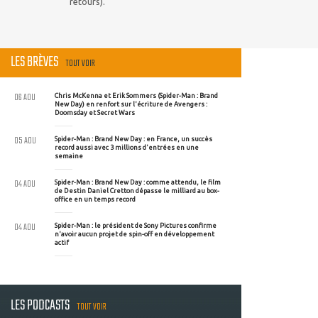
retours).
LES BRÈVES
TOUT VOIR
06 AOU
Chris McKenna et Erik Sommers (Spider-Man : Brand
New Day) en renfort sur l'écriture de Avengers :
Doomsday et Secret Wars
05 AOU
Spider-Man : Brand New Day : en France, un succès
record aussi avec 3 millions d'entrées en une
semaine
04 AOU
Spider-Man : Brand New Day : comme attendu, le film
de Destin Daniel Cretton dépasse le milliard au box-
office en un temps record
04 AOU
Spider-Man : le président de Sony Pictures confirme
n'avoir aucun projet de spin-off en développement
actif
LES PODCASTS
TOUT VOIR