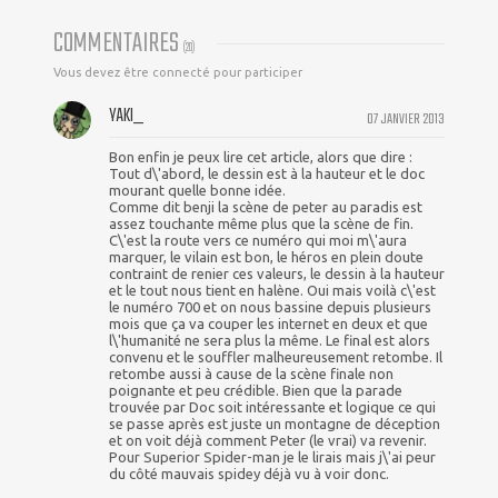
COMMENTAIRES
(
20
)
Vous devez être connecté pour participer
YAKI_
07 JANVIER 2013
Bon enfin je peux lire cet article, alors que dire :
Tout d\'abord, le dessin est à la hauteur et le doc
mourant quelle bonne idée.
Comme dit benji la scène de peter au paradis est
assez touchante même plus que la scène de fin.
C\'est la route vers ce numéro qui moi m\'aura
marquer, le vilain est bon, le héros en plein doute
contraint de renier ces valeurs, le dessin à la hauteur
et le tout nous tient en halène. Oui mais voilà c\'est
le numéro 700 et on nous bassine depuis plusieurs
mois que ça va couper les internet en deux et que
l\'humanité ne sera plus la même. Le final est alors
convenu et le souffler malheureusement retombe. Il
retombe aussi à cause de la scène finale non
poignante et peu crédible. Bien que la parade
trouvée par Doc soit intéressante et logique ce qui
se passe après est juste un montagne de déception
et on voit déjà comment Peter (le vrai) va revenir.
Pour Superior Spider-man je le lirais mais j\'ai peur
du côté mauvais spidey déjà vu à voir donc.