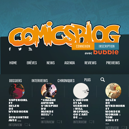
CONNEXION
INSCRIPTION
HOME
BRÈVES
NEWS
AGENDA
REVIEWS
PREVIEWS
PLUS
DOSSIERS
INTERVIEWS
CHRONIQUES
SUPERGIRL
"CHAQUE
L'AMOUR
HELEN
ET
AUTEUR
ET LA
DE
HELEN
S'INSPIRE
VERMINE
WYNDHORN
DE
DU
: WILL
ET
WYNDHORN
MONDE
MCPHAIL,
WONDER
:
RÉEL" :
OU L'ART
WOMAN :
RENCONTRE
...
DE ...
TOM
AVEC ...
KING ET
INTERVIEW
INTERVIEW
1
1
...
INTERVIEW
4
INTERVIEW
3