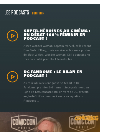
LES PODCASTS
TOUT VOIR
SUPER-HÉROÏNES AU CINÉMA :
UN DÉBAT 100% FÉMININ EN
PODCAST !
Après Wonder Woman, Captain Marvel, et le récent
film Birds of Prey, mais aussi avec la venue proche
de Black Widow, Wonder Woman 1984 et un casting
très diversifié pour The Eternals, les ...
DC FANDOME : LE BILAN EN
PODCAST !
Au cours du weekend passé se tenait le DC
Fandome, premier évènement intégralement en
ligne et 100% consacré aux univers de DC, avec un
angle définitivement axé sur les adaptations
filmiques ...