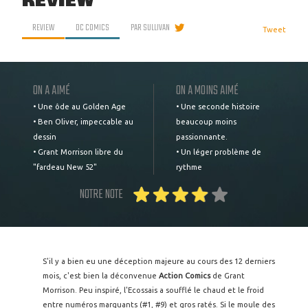
REVIEW
REVIEW
DC COMICS
PAR
SULLIVAN
Tweet
ON A AIMÉ
ON A MOINS AIMÉ
• Une ôde au Golden Age
• Une seconde histoire
• Ben Oliver, impeccable au
beaucoup moins
dessin
passionnante.
• Grant Morrison libre du
• Un léger problème de
"fardeau New 52"
rythme
NOTRE NOTE
S'il y a bien eu une déception majeure au cours des 12 derniers
mois, c'est bien la déconvenue
Action Comics
de Grant
Morrison. Peu inspiré, l'Ecossais a soufflé le chaud et le froid
entre numéros marquants (#1, #9) et gros ratés. Si le moule des