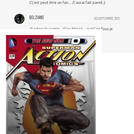
C\'est peut être un fan... J\'aurai fait pareil ;)
BELZIANE
05 SEPTEMBRE 2012
J\'adore le gamin... t\'es blessé... je m\'en fous je
prends ta cape...