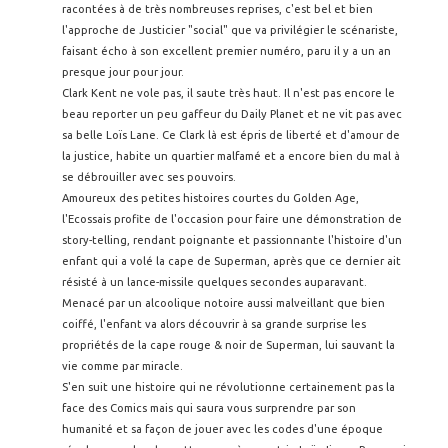
racontées à de très nombreuses reprises, c'est bel et bien
l'approche de Justicier "social" que va privilégier le scénariste,
faisant écho à son excellent premier numéro, paru il y a un an
presque jour pour jour.
Clark Kent ne vole pas, il saute très haut. Il n'est pas encore le
beau reporter un peu gaffeur du Daily Planet et ne vit pas avec
sa belle Loïs Lane. Ce Clark là est épris de liberté et d'amour de
la justice, habite un quartier malfamé et a encore bien du mal à
se débrouiller avec ses pouvoirs.
Amoureux des petites histoires courtes du Golden Age,
l'Ecossais profite de l'occasion pour faire une démonstration de
story-telling, rendant poignante et passionnante l'histoire d'un
enfant qui a volé la cape de Superman, après que ce dernier ait
résisté à un lance-missile quelques secondes auparavant.
Menacé par un alcoolique notoire aussi malveillant que bien
coiffé, l'enfant va alors découvrir à sa grande surprise les
propriétés de la cape rouge & noir de Superman, lui sauvant la
vie comme par miracle.
S'en suit une histoire qui ne révolutionne certainement pas la
face des Comics mais qui saura vous surprendre par son
humanité et sa façon de jouer avec les codes d'une époque