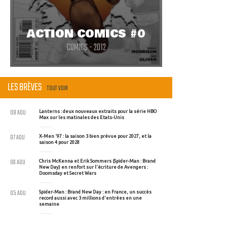
ACTION COMICS #0
COMICS - 2012
LES BRÈVES
TOUT VOIR
08 AOU
Lanterns : deux nouveaux extraits pour la série HBO
Max sur les matinales des Etats-Unis
07 AOU
X-Men '97 : la saison 3 bien prévue pour 2027, et la
saison 4 pour 2028
06 AOU
Chris McKenna et Erik Sommers (Spider-Man : Brand
New Day) en renfort sur l'écriture de Avengers :
Doomsday et Secret Wars
05 AOU
Spider-Man : Brand New Day : en France, un succès
record aussi avec 3 millions d'entrées en une
semaine