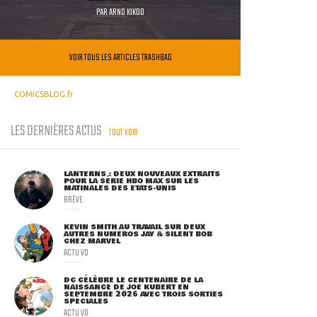
PAR
ARNO KIKOO
VOIR TOUS LES ARTICLES TRASHBAG
COMICSBLOG.fr
LES DERNIÈRES ACTUS
TOUT VOIR
LANTERNS : DEUX NOUVEAUX EXTRAITS
POUR LA SÉRIE HBO MAX SUR LES
MATINALES DES ETATS-UNIS
BRÈVE
KEVIN SMITH AU TRAVAIL SUR DEUX
AUTRES NUMÉROS JAY & SILENT BOB
CHEZ MARVEL
ACTU VO
DC CÉLÈBRE LE CENTENAIRE DE LA
NAISSANCE DE JOE KUBERT EN
SEPTEMBRE 2026 AVEC TROIS SORTIES
SPÉCIALES
ACTU VO