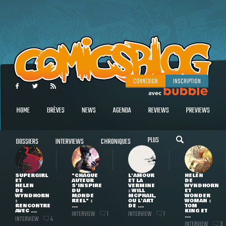
CONNEXION
INSCRIPTION
HOME
BRÈVES
NEWS
AGENDA
REVIEWS
PREVIEWS
PLUS
DOSSIERS
INTERVIEWS
CHRONIQUES
SUPERGIRL
"CHAQUE
L'AMOUR
HELEN
ET
AUTEUR
ET LA
DE
HELEN
S'INSPIRE
VERMINE
WYNDHORN
DE
DU
: WILL
ET
WYNDHORN
MONDE
MCPHAIL,
WONDER
:
RÉEL" :
OU L'ART
WOMAN :
RENCONTRE
...
DE ...
TOM
AVEC ...
KING ET
INTERVIEW
INTERVIEW
1
1
...
INTERVIEW
4
INTERVIEW
3