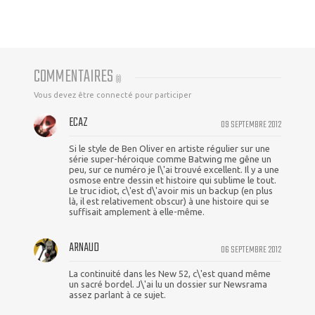
COMMENTAIRES
(
8
)
Vous devez être connecté pour participer
ECAZ
09 SEPTEMBRE 2012
Si le style de Ben Oliver en artiste régulier sur une
série super-héroique comme Batwing me gêne un
peu, sur ce numéro je l\'ai trouvé excellent. Il y a une
osmose entre dessin et histoire qui sublime le tout.
Le truc idiot, c\'est d\'avoir mis un backup (en plus
là, il est relativement obscur) à une histoire qui se
suffisait amplement à elle-même.
ARNAUD
06 SEPTEMBRE 2012
La continuité dans les New 52, c\'est quand même
un sacré bordel. J\'ai lu un dossier sur Newsrama
assez parlant à ce sujet.