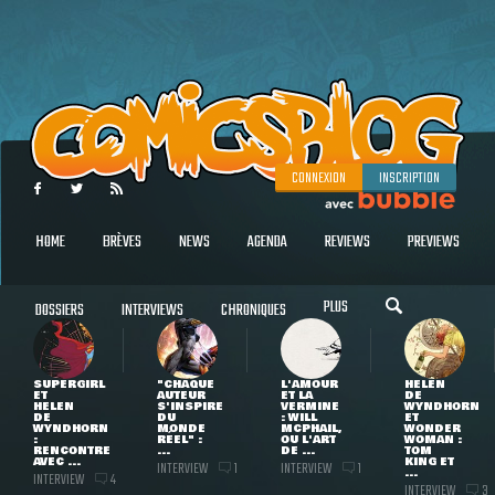
CONNEXION
INSCRIPTION
HOME
BRÈVES
NEWS
AGENDA
REVIEWS
PREVIEWS
PLUS
DOSSIERS
INTERVIEWS
CHRONIQUES
SUPERGIRL
"CHAQUE
L'AMOUR
HELEN
ET
AUTEUR
ET LA
DE
HELEN
S'INSPIRE
VERMINE
WYNDHORN
DE
DU
: WILL
ET
WYNDHORN
MONDE
MCPHAIL,
WONDER
:
RÉEL" :
OU L'ART
WOMAN :
RENCONTRE
...
DE ...
TOM
AVEC ...
KING ET
INTERVIEW
INTERVIEW
1
1
...
INTERVIEW
4
INTERVIEW
3