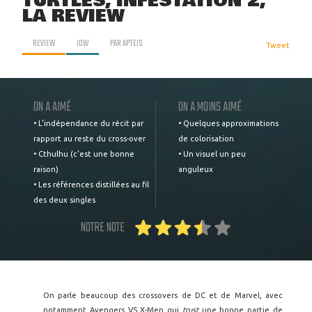
TURTLES, INFESTATION 2,
LA REVIEW
REVIEW
IDW
PAR
APTEIS
Tweet
ON A AIMÉ
ON A MOINS AIMÉ
• L'indépendance du récit par
• Quelques approximations
rapport au reste du cross-over
de colorisation
• Cthulhu (c'est une bonne
• Un visuel un peu
raison)
anguleux
• Les références distillées au fil
des deux singles
NOTRE NOTE
On parle beaucoup des crossovers de DC et de Marvel, avec
notamment Avengers VS X-Men qui
trust
une bonne partie de