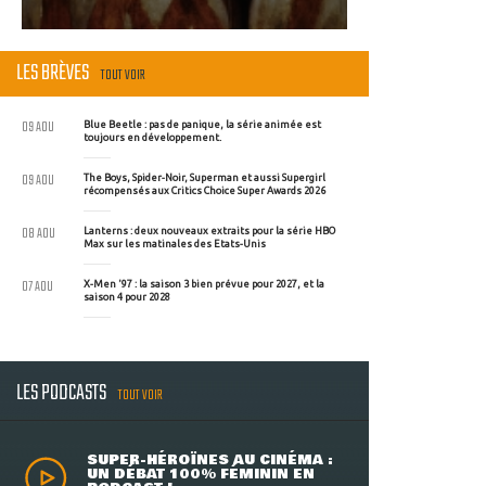
LES BRÈVES
TOUT VOIR
09 AOU
Blue Beetle : pas de panique, la série animée est
toujours en développement.
09 AOU
The Boys, Spider-Noir, Superman et aussi Supergirl
récompensés aux Critics Choice Super Awards 2026
08 AOU
Lanterns : deux nouveaux extraits pour la série HBO
Max sur les matinales des Etats-Unis
07 AOU
X-Men '97 : la saison 3 bien prévue pour 2027, et la
saison 4 pour 2028
LES PODCASTS
TOUT VOIR
SUPER-HÉROÏNES AU CINÉMA :
UN DÉBAT 100% FÉMININ EN