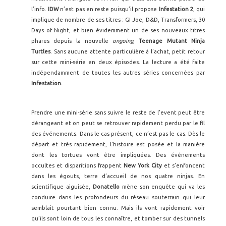
l’info.
IDW
n’est pas en reste puisqu’il propose
Infestation 2
, qui
implique de nombre de ses titres : GI Joe, D&D, Transformers, 30
Days of Night, et bien évidemment un de ses nouveaux titres
phares depuis la nouvelle
ongoing
,
Teenage Mutant Ninja
Turtles
. Sans aucune attente particulière à l’achat, petit retour
sur cette mini-série en deux épisodes. La lecture a été faite
indépendamment de toutes les autres séries concernées par
Infestation.
Prendre une mini-série sans suivre le reste de l’event peut être
dérangeant et on peut se retrouver rapidement perdu par le fil
des événements. Dans le cas présent, ce n’est pas le cas. Dès le
départ et très rapidement, l’histoire est posée et la manière
dont les tortues vont être impliquées. Des événements
occultes et disparitions frappent
New York City
et s’enfoncent
dans les égouts, terre d’accueil de nos quatre ninjas. En
scientifique aiguisée,
Donatello
mène son enquête qui va les
conduire dans les profondeurs du réseau souterrain qui leur
semblait pourtant bien connu. Mais ils vont rapidement voir
qu’ils sont loin de tous les connaître, et tomber sur des tunnels