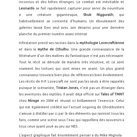
inconnus et des bêtes étranges. Le combat est inévitable et
Leonardo
se fait rapidement capturer pour servir de nourriture
à une créature gigantesque,
Shub Niggurath
, qui
habituellement se contente d’humains. Un éboulement des
galeries laisse Don seul avec son désarroi pour une dernière
planche du premier numéro assez intense.
Infestation prend ses racines dans la
mythologie Lovecraftienne
et dans le
mythe de Cthulhu
. Une grande connaissance de la
littérature d’un des maîtres du fantastique n’est pas nécessaire.
Tout le récit se déroule de manière très intuitive, et ce sont
vraiment les tortues qui sont mises en avant. Un plus grand
connaisseur trouvera bien plus de références bien évidemment.
Les récits de H.P. Lovecraft ne sont pas les seuls à être rappelés
puisque le scénariste,
Tristan Jones
, n’est pas un étranger dans
les aventures des reptiles. Il avait déjà officié sur
Tales of TMNT
chez
Mirage
en 2004 et réussit ici brillamment l’exercice. Celui
qui est également crédité sur l’actuel ongoing de Ghostbusters
s’amuse à distiller par ci par là des éléments qui raviront tous les
fans, comme une scène sous l’eau qui rappellera des souvenirs à
tous ceux ayant joué au jeu sur NES...
L’aspect graphique fait énormément penser à du Mike Mignola