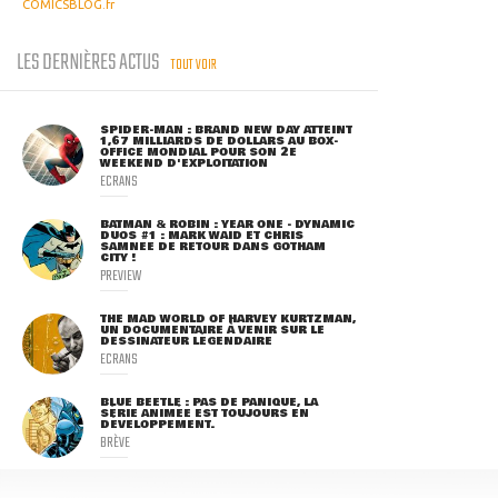
COMICSBLOG.fr
LES DERNIÈRES ACTUS
TOUT VOIR
SPIDER-MAN : BRAND NEW DAY ATTEINT
1,67 MILLIARDS DE DOLLARS AU BOX-
OFFICE MONDIAL POUR SON 2E
WEEKEND D'EXPLOITATION
ECRANS
BATMAN & ROBIN : YEAR ONE - DYNAMIC
DUOS #1 : MARK WAID ET CHRIS
SAMNEE DE RETOUR DANS GOTHAM
CITY !
PREVIEW
THE MAD WORLD OF HARVEY KURTZMAN,
UN DOCUMENTAIRE À VENIR SUR LE
DESSINATEUR LÉGENDAIRE
ECRANS
BLUE BEETLE : PAS DE PANIQUE, LA
SÉRIE ANIMÉE EST TOUJOURS EN
DÉVELOPPEMENT.
BRÈVE