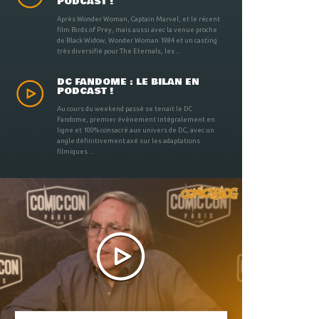
PODCAST !
Après Wonder Woman, Captain Marvel, et le récent
film Birds of Prey, mais aussi avec la venue proche
de Black Widow, Wonder Woman 1984 et un casting
très diversifié pour The Eternals, les ...
DC FANDOME : LE BILAN EN
PODCAST !
Au cours du weekend passé se tenait le DC
Fandome, premier évènement intégralement en
ligne et 100% consacré aux univers de DC, avec un
angle définitivement axé sur les adaptations
filmiques ...