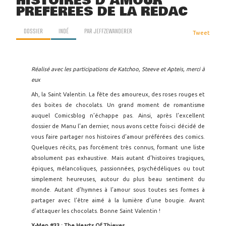
HISTOIRES D'AMOUR
PRÉFÉRÉES DE LA RÉDAC
DOSSIER
INDÉ
PAR
JEFFZEWANDERER
Tweet
Réalisé avec les participations de Katchoo, Steeve et Apteis, merci à
eux
Ah, la Saint Valentin. La fête des amoureux, des roses rouges et
des boites de chocolats. Un grand moment de romantisme
auquel Comicsblog n’échappe pas. Ainsi, après l’excellent
dossier de Manu l’an dernier, nous avons cette fois-ci décidé de
vous faire partager nos histoires d’amour préférées des comics.
Quelques récits, pas forcément très connus, formant une liste
absolument pas exhaustive. Mais autant d’histoires tragiques,
épiques, mélancoliques, passionnées, psychédéliques ou tout
simplement heureuses, autour du plus beau sentiment du
monde. Autant d’hymnes à l’amour sous toutes ses formes à
partager avec l’être aimé à la lumière d’une bougie. Avant
d’attaquer les chocolats. Bonne Saint Valentin !
X-Men #33 : The Hearts Of Thieves