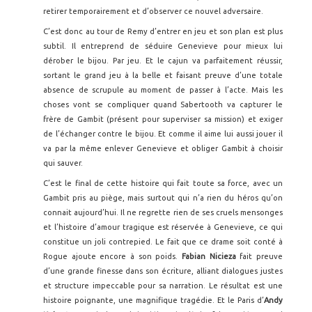
retirer temporairement et d’observer ce nouvel adversaire.
C’est donc au tour de Remy d’entrer en jeu et son plan est plus
subtil. Il entreprend de séduire Genevieve pour mieux lui
dérober le bijou. Par jeu. Et le cajun va parfaitement réussir,
sortant le grand jeu à la belle et faisant preuve d’une totale
absence de scrupule au moment de passer à l’acte. Mais les
choses vont se compliquer quand Sabertooth va capturer le
frère de Gambit (présent pour superviser sa mission) et exiger
de l’échanger contre le bijou. Et comme il aime lui aussi jouer il
va par la même enlever Genevieve et obliger Gambit à choisir
qui sauver.
C’est le final de cette histoire qui fait toute sa force, avec un
Gambit pris au piège, mais surtout qui n’a rien du héros qu’on
connait aujourd’hui. Il ne regrette rien de ses cruels mensonges
et l’histoire d’amour tragique est réservée à Genevieve, ce qui
constitue un joli contrepied. Le fait que ce drame soit conté à
Rogue ajoute encore à son poids.
Fabian Nicieza
fait preuve
d’une grande finesse dans son écriture, alliant dialogues justes
et structure impeccable pour sa narration. Le résultat est une
histoire poignante, une magnifique tragédie. Et le Paris d’
Andy