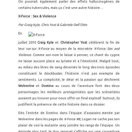
On pourrait également parler des effets hallucinogènes de
certains tubercules, mais ça c’est une autre histoire…
X-Force : Sex & Violence
Par Graig Kyle, Chris Yost & Gabriele Dell’Otto
En
juillet 2010
Craig Kyle
et
Christopher Yost
célèbrent la fin de
leur
run
sur
X-Force
au moyen de la mini-série
X-Force: Sex and
Violence
. Comme son nom le laisse à penser, ce chant du cygne
ne laisse aucune place au lyrisme et à l'émotivité. Malgré tout,
au milieu des litres de sang déversés le long des trois épisodes
constituant le
blockbuster
, l'histoire n'est pas exempte de
sentiments. La complicité, le désir et la passion qui déchirent
Wolverine
et
Domino
au cours de l'aventure font des deux
personnages les meilleurs protagonistes que les scénaristes
auraient pu trouver pour nous offrir un final explosif. Surtout, ils
justifient la présence de cette histoire dans ce dossier.
Dès l'entrée de Domino dans l'équipe d'assassins menée par
Wolverine dans les pages de
X-Force #8
, Logan ne cache pas son
plaisir de voir la mutante sexy joindre les rangs de l'équipe. Un
épisode plus tard, le duo sensuel s'affiche sur une couverture