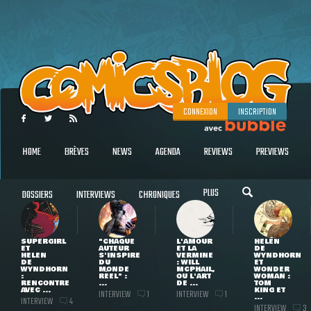
CONNEXION
INSCRIPTION
HOME
BRÈVES
NEWS
AGENDA
REVIEWS
PREVIEWS
PLUS
DOSSIERS
INTERVIEWS
CHRONIQUES
SUPERGIRL
"CHAQUE
L'AMOUR
HELEN
ET
AUTEUR
ET LA
DE
HELEN
S'INSPIRE
VERMINE
WYNDHORN
DE
DU
: WILL
ET
WYNDHORN
MONDE
MCPHAIL,
WONDER
:
RÉEL" :
OU L'ART
WOMAN :
RENCONTRE
...
DE ...
TOM
AVEC ...
KING ET
INTERVIEW
INTERVIEW
1
1
...
INTERVIEW
4
INTERVIEW
3