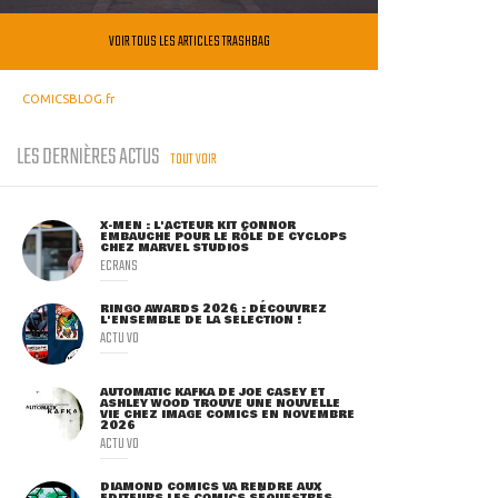
VOIR TOUS LES ARTICLES TRASHBAG
COMICSBLOG.fr
LES DERNIÈRES ACTUS
TOUT VOIR
X-MEN : L'ACTEUR KIT CONNOR
EMBAUCHÉ POUR LE RÔLE DE CYCLOPS
CHEZ MARVEL STUDIOS
ECRANS
RINGO AWARDS 2026 : DÉCOUVREZ
L'ENSEMBLE DE LA SÉLECTION !
ACTU VO
AUTOMATIC KAFKA DE JOE CASEY ET
ASHLEY WOOD TROUVE UNE NOUVELLE
VIE CHEZ IMAGE COMICS EN NOVEMBRE
2026
ACTU VO
DIAMOND COMICS VA RENDRE AUX
ÉDITEURS LES COMICS SÉQUESTRÉS