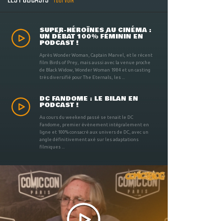
TOUT VOIR
SUPER-HÉROÏNES AU CINÉMA :
UN DÉBAT 100% FÉMININ EN
PODCAST !
Après Wonder Woman, Captain Marvel, et le récent
film Birds of Prey, mais aussi avec la venue proche
de Black Widow, Wonder Woman 1984 et un casting
très diversifié pour The Eternals, les ...
DC FANDOME : LE BILAN EN
PODCAST !
Au cours du weekend passé se tenait le DC
Fandome, premier évènement intégralement en
ligne et 100% consacré aux univers de DC, avec un
angle définitivement axé sur les adaptations
filmiques ...