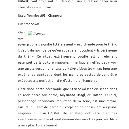
Kubert
, tout droit sorti du début du siècle, fait un décor aussi
irréaliste que sublime.
Usagi Yojimbo #93 : Chanoyu
Par Stan Sakai
Cha-
no-
yu
en japonais signifie littéralement « eau chaude pour le thé ».
Il s’agit du nom de ce qu’on appelle en occident « la cérémonie
du thé ». Ce rituel extrêmement codifié est un élément
essentiel de la culture nippone. Il ne faut en effet pas y voir
une simple version orientale du «
five o’clock tea
» mais bien une
expérience spirituelle dont les moindres gestes doivent être
exécutés à la perfection afin d’atteindre l’harmonie.
C’est donc cette cérémonie que Stan Sakai met en scène dans
ce récit entre son héros,
Miyamoto Usagi
, et
Tomoe
. Celle-ci,
personnage secondaire récurrent de la série, est une femme
samurai qui sert de garde du corps et de conseillère au jeune
seigneur du clan
Geishu
. Elle et Usagi ont vécu bien des
aventures ensemble et sont devenu des amis très proches. Mais
jamais plus. Formellement.