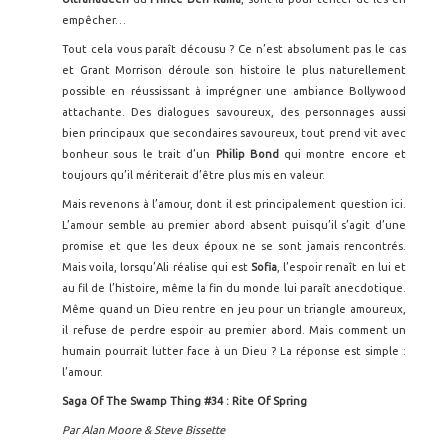
empêcher…
Tout cela vous paraît décousu ? Ce n’est absolument pas le cas
et Grant Morrison déroule son histoire le plus naturellement
possible en réussissant à imprégner une ambiance Bollywood
attachante. Des dialogues savoureux, des personnages aussi
bien principaux que secondaires savoureux, tout prend vit avec
bonheur sous le trait d’un
Philip Bond
qui montre encore et
toujours qu’il mériterait d’être plus mis en valeur.
Mais revenons à l’amour, dont il est principalement question ici.
L’amour semble au premier abord absent puisqu’il s’agit d’une
promise et que les deux époux ne se sont jamais rencontrés.
Mais voila, lorsqu’Ali réalise qui est
Sofia
, l’espoir renaît en lui et
au fil de l’histoire, même la fin du monde lui paraît anecdotique.
Même quand un Dieu rentre en jeu pour un triangle amoureux,
il refuse de perdre espoir au premier abord. Mais comment un
humain pourrait lutter face à un Dieu ? La réponse est simple :
l’amour.
Saga Of The Swamp Thing #34 : Rite Of Spring
Par Alan Moore & Steve Bissette