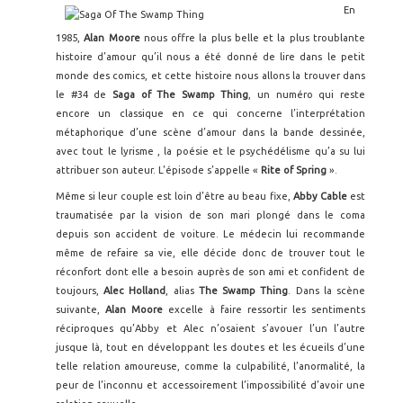
En
1985,
Alan Moore
nous offre la plus belle et la plus troublante
histoire d’amour qu’il nous a été donné de lire dans le petit
monde des comics, et cette histoire nous allons la trouver dans
le #34 de
Saga of The Swamp Thing
, un numéro qui reste
encore un classique en ce qui concerne l’interprétation
métaphorique d’une scène d’amour dans la bande dessinée,
avec tout le lyrisme , la poésie et le psychédélisme qu’a su lui
attribuer son auteur. L’épisode s’appelle «
Rite of Spring
».
Même si leur couple est loin d’être au beau fixe,
Abby Cable
est
traumatisée par la vision de son mari plongé dans le coma
depuis son accident de voiture. Le médecin lui recommande
même de refaire sa vie, elle décide donc de trouver tout le
réconfort dont elle a besoin auprès de son ami et confident de
toujours,
Alec Holland
, alias
The Swamp Thing
. Dans la scène
suivante,
Alan Moore
excelle à faire ressortir les sentiments
réciproques qu’Abby et Alec n’osaient s’avouer l’un l’autre
jusque là, tout en développant les doutes et les écueils d’une
telle relation amoureuse, comme la culpabilité, l’anormalité, la
peur de l’inconnu et accessoirement l’impossibilité d’avoir une