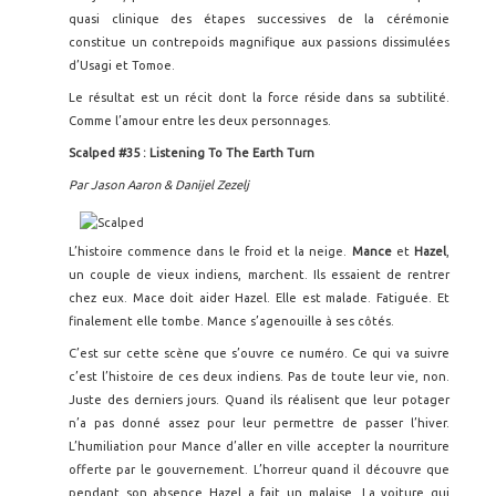
quasi clinique des étapes successives de la cérémonie
constitue un contrepoids magnifique aux passions dissimulées
d’Usagi et Tomoe.
Le résultat est un récit dont la force réside dans sa subtilité.
Comme l’amour entre les deux personnages.
Scalped #35 : Listening To The Earth Turn
Par Jason Aaron & Danijel Zezelj
L’histoire commence dans le froid et la neige.
Mance
et
Hazel
,
un couple de vieux indiens, marchent. Ils essaient de rentrer
chez eux. Mace doit aider Hazel. Elle est malade. Fatiguée. Et
finalement elle tombe. Mance s’agenouille à ses côtés.
C’est sur cette scène que s’ouvre ce numéro. Ce qui va suivre
c’est l’histoire de ces deux indiens. Pas de toute leur vie, non.
Juste des derniers jours. Quand ils réalisent que leur potager
n’a pas donné assez pour leur permettre de passer l’hiver.
L’humiliation pour Mance d’aller en ville accepter la nourriture
offerte par le gouvernement. L’horreur quand il découvre que
pendant son absence Hazel a fait un malaise. La voiture qui