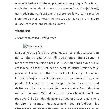
Ainsi une histoire toute simple devient magnifique. Et elle est
sublimée par les dessins sombres et torturés de
Danijel Zezelj
,
qui traduisent parfaitement la dureté de la vie sur la réserve
indienne de Prairie Rose. Rien n’est beau. Et ça rend l’histoire
d’Hazel et Mance encore plus superbe.
Vimanarama
Par Grant Morrison & Philip Bond
L’amour peut parfois être compliqué, encore plus lorsque l’on
ne le choisit pas. Ainsi,
Ali
appréhende énormément la
rencontre avec sa femme promise. Il part du principe que si elle
est moche, c’est qu’il est damné. Ainsi, sa future femme sera le
prisme de l’amour que Dieu a pour lui. Et l’issue peut s’avérer
terrible, puisqu’il promet que si elle ne lui convient pas, il se
pendra. Cela aurait pu être une simple histoire d’amour sur fond
de Bollywood et de culture indienne, mais voila,
Grant Morrison
est au scénario. C’est donc tout naturellement qu’Ali se
retrouve à libérer des démons qui veulent tout simplement
détruire le monde. Heureusement des simili-dieux, les
Ultrahadeen
du
Prince Ben Rama
, sont la pour tenter de les en