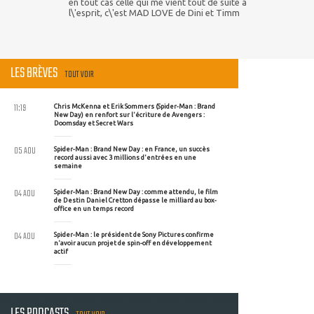
en tout cas celle qui me vient tout de suite à
l\'esprit, c\'est MAD LOVE de Dini et Timm
LES BRÈVES
TOUT VOIR
11:19
Chris McKenna et Erik Sommers (Spider-Man : Brand
New Day) en renfort sur l'écriture de Avengers :
Doomsday et Secret Wars
05 AOU
Spider-Man : Brand New Day : en France, un succès
record aussi avec 3 millions d'entrées en une
semaine
04 AOU
Spider-Man : Brand New Day : comme attendu, le film
de Destin Daniel Cretton dépasse le milliard au box-
office en un temps record
04 AOU
Spider-Man : le président de Sony Pictures confirme
n'avoir aucun projet de spin-off en développement
actif
LES PODCASTS