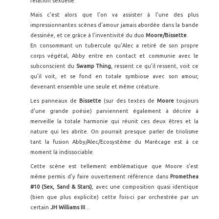
relation sexuelle.
Mais c’est alors que l’on va assister à l’une des plus
impressionnantes scènes d’amour jamais abordée dans la bande
dessinée, et ce grâce à l’inventivité du duo
Moore/Bissette
.
En consommant un tubercule qu’Alec a retiré de son propre
corps végétal, Abby entre en contact et communie avec le
subconscient du
Swamp Thing
, ressent ce qu’il ressent, voit ce
qu’il voit, et se fond en totale symbiose avec son amour,
devenant ensemble une seule et même créature.
Les panneaux de
Bissette
(sur des textes de
Moore
toujours
d’une grande poésie) parviennent également à décrire à
merveille la totale harmonie qui réunit ces deux êtres et la
nature qui les abrite. On pourrait presque parler de triolisme
tant la fusion Abby/Alec/Ecosystème du Marécage est à ce
moment là indissociable.
Cette scène est tellement emblématique que Moore s’est
même permis d’y faire ouvertement référence dans
Promethea
#10 (Sex, Sand & Stars)
, avec une composition quasi identique
(bien que plus explicite) cette fois-ci par orchestrée par un
certain
JH Williams III
…