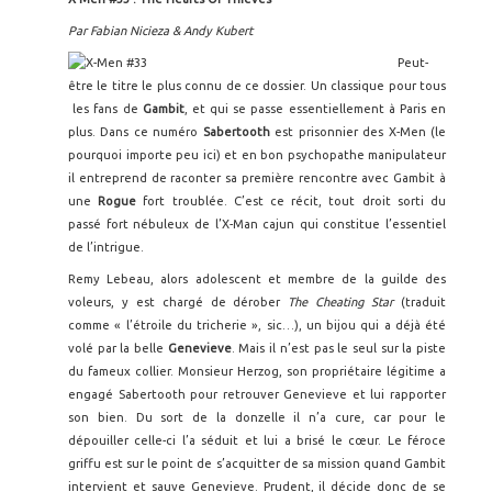
Par Fabian Nicieza & Andy Kubert
Peut-
être le titre le plus connu de ce dossier. Un classique pour tous
les fans de
Gambit
, et qui se passe essentiellement à Paris en
plus. Dans ce numéro
Sabertooth
est prisonnier des X-Men (le
pourquoi importe peu ici) et en bon psychopathe manipulateur
il entreprend de raconter sa première rencontre avec Gambit à
une
Rogue
fort troublée. C’est ce récit, tout droit sorti du
passé fort nébuleux de l’X-Man cajun qui constitue l’essentiel
de l’intrigue.
Remy Lebeau, alors adolescent et membre de la guilde des
voleurs, y est chargé de dérober
The Cheating Star
(traduit
comme « l’étroile du tricherie », sic…), un bijou qui a déjà été
volé par la belle
Genevieve
. Mais il n’est pas le seul sur la piste
du fameux collier. Monsieur Herzog, son propriétaire légitime a
engagé Sabertooth pour retrouver Genevieve et lui rapporter
son bien. Du sort de la donzelle il n’a cure, car pour le
dépouiller celle-ci l’a séduit et lui a brisé le cœur. Le féroce
griffu est sur le point de s’acquitter de sa mission quand Gambit
intervient et sauve Genevieve. Prudent, il décide donc de se