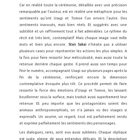
Car en réalité toute la cérémonie, détaillée avec une précision
remarquable par l’auteur, est en réalité une métaphore pour les
sentiments qu’ont Usagi et Tomoe l’un envers l’autre. Des
sentiments inavoués, mais bien réels. Et suggérés avec une
subtilité et un raffinement tout à fait admirables. Le rythme du
récit est très lent, contemplatif. Mais chaque image vaut mille
mots et bien plus encore.
Stan Sakai
n’hésite pas à utiliser
plusieurs cases pour représenter les actions les plus simples. A
la fois pour faire ressortir leur méticulosité, mais aussi toute la
retenue derrière chaque geste. Il prend aussi son temps pour
finir le numéro, accompagnant Usagi sur plusieurs pages après la
fin de la cérémonie, renforçant encore la dimension
contemplative évoquée plus tôt. Ce procédé permet de faire
ressortir la force des émotions d’Usagi et Tomoe, les laissant
bouillonner sous la surface, mais traduit aussi superbement leur
retenue. Et peu importe que les protagonistes soient des
animaux anthropomorphisés, on n’a jamais vu des visages si
expressifs. Un sourire, un regard, tout est parfaitement rendu
et exprime parfaitement les sentiments des personnages.
Les dialogues, rares, sont eux aussi sublimes. Chaque réplique
est juste, pleine de sous entendus délicats. Et la description