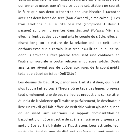
qui annonce mieux que n'importe quelle sollicitation ne saurait
le faire que nos deux scénaristes ont une histoire à raconter
avec ces deux bêtes de sexe (bon d'accord, je me calme...). Les
trois émotions que j'ai cité plus tôt (complicité + désir +
passion) sont omniprésentes dans
Sex and Violence
. Même si
elles ne font pas des deux mutants le couple du siècle, elles en
disent long sur la nature de la relation qui les unit. Leur
enthousiasme sur le terrain, leur ardeur au lit et l'oubli de soi
dont ils arrivent à faire preuve traduisent une confiance en
l'autre primordiale à toute relation amoureuse solide. Quels
amants ne rêvent pas de goûter aux joies de la spontanéité
telle que dépeinte ici par
Dell'Otto
?
Les dessins de Dell'Otto, parlons-en. L'artiste italien, qui n'est
plus tout à fait au top à l'heure où je tape ces lignes, propose
tout simplement une de ses meilleures productions sur ce titre.
Au-delà de la violence qu'il maîtrise parfaitement, le dessinateur
livre un travail qui fait office de véritable valeur ajoutée quand
on en vient aux émotions. Le rapport dominant/dominé
basculant d'un côté à l'autre de scène en scène se dispense de
mots grâce au trait habile de l'illustrateur. Leur attitude, leur
gestuelle, traduit une égalité qui renforce le sentiment de