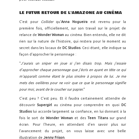
LE FUTUR RETOUR DE L'AMAZONE AU CINÉMA
C'est pour
Collider
qu'
Anna Nogueira
est revenu pour la
première fois, officiellement, sur son travail sur le projet de
relance de
Wonder Woman
au cinéma. Bien entendu, elle ne dit
rien sur la nature de l'histoire, qui restera pour le moment au
secret dans les locaux de
DC Studios
. Ceci étant, elle indique sa
façon d'approcher le personnage :
"
J'aurais un sniper en joue si j'en disais trop. Mais j'essaie
d'approcher chaque personnage que j'écris en ayant en tête ce qui
m'apparaît comme étant le plus sincère à propos de lui. Je me
mets des oeillères pour ne voir que ce que le personnage signifie
pour moi, avant de le coucher sur papier.
"
C'est peu ? C'est peu. Et il faudra certainement attendre de
découvrir
Supergirl
au cinéma pour comprendre en quoi
DC
Studios
lui accorde largement sa confiance, en lui donnant à la
fois le sort de
Wonder Woman
et des
Teen Titans
sur grand
écran. Pour l'heure, en attendant d'en savoir plus sur
l'avancement du projet, on vous laisse avec une belle
illustration de
Jenny Frison
.