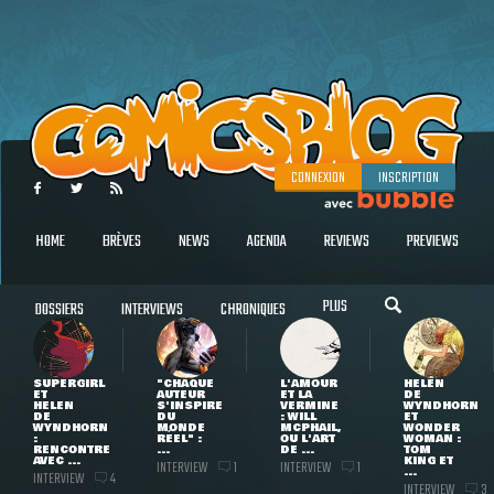
CONNEXION
INSCRIPTION
HOME
BRÈVES
NEWS
AGENDA
REVIEWS
PREVIEWS
PLUS
DOSSIERS
INTERVIEWS
CHRONIQUES
SUPERGIRL
"CHAQUE
L'AMOUR
HELEN
ET
AUTEUR
ET LA
DE
HELEN
S'INSPIRE
VERMINE
WYNDHORN
DE
DU
: WILL
ET
WYNDHORN
MONDE
MCPHAIL,
WONDER
:
RÉEL" :
OU L'ART
WOMAN :
RENCONTRE
...
DE ...
TOM
AVEC ...
KING ET
INTERVIEW
INTERVIEW
1
1
...
INTERVIEW
4
INTERVIEW
3