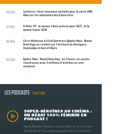
08 AOU
Lanterns : deux nouveaux extraits pour la série HBO
Max sur les matinales des Etats-Unis
07 AOU
X-Men '97 : la saison 3 bien prévue pour 2027, et la
saison 4 pour 2028
06 AOU
Chris McKenna et Erik Sommers (Spider-Man : Brand
New Day) en renfort sur l'écriture de Avengers :
Doomsday et Secret Wars
05 AOU
Spider-Man : Brand New Day : en France, un succès
record aussi avec 3 millions d'entrées en une
semaine
LES PODCASTS
TOUT VOIR
SUPER-HÉROÏNES AU CINÉMA :
UN DÉBAT 100% FÉMININ EN
PODCAST !
Après Wonder Woman, Captain Marvel, et le récent
film Birds of Prey, mais aussi avec la venue proche