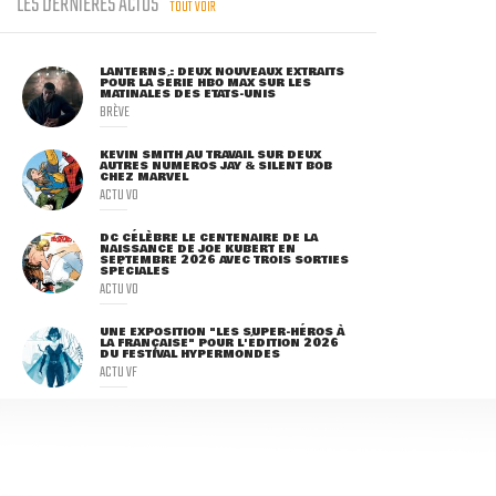
LES DERNIÈRES ACTUS
TOUT VOIR
LANTERNS : DEUX NOUVEAUX EXTRAITS
POUR LA SÉRIE HBO MAX SUR LES
MATINALES DES ETATS-UNIS
BRÈVE
KEVIN SMITH AU TRAVAIL SUR DEUX
AUTRES NUMÉROS JAY & SILENT BOB
CHEZ MARVEL
ACTU VO
DC CÉLÈBRE LE CENTENAIRE DE LA
NAISSANCE DE JOE KUBERT EN
SEPTEMBRE 2026 AVEC TROIS SORTIES
SPÉCIALES
ACTU VO
UNE EXPOSITION "LES SUPER-HÉROS À
LA FRANÇAISE" POUR L'ÉDITION 2026
DU FESTIVAL HYPERMONDES
ACTU VF