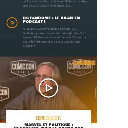
de Black Widow, Wonder Woman 1984 et un casting
très diversifié pour The Eternals, les ...
DC FANDOME : LE BILAN EN
PODCAST !
Au cours du weekend passé se tenait le DC
Fandome, premier évènement intégralement en
ligne et 100% consacré aux univers de DC, avec un
angle définitivement axé sur les adaptations
filmiques ...
COMICSBLOG TV
MARVEL ET POLITIQUE :