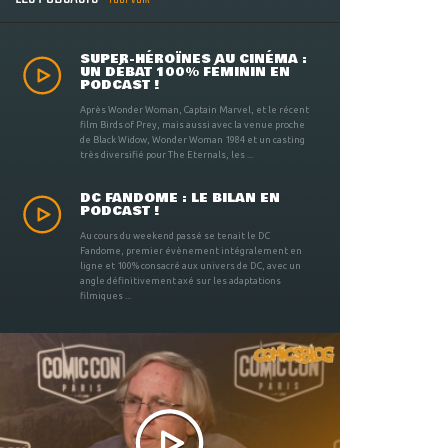
SUPER-HÉROÏNES AU CINÉMA :
UN DÉBAT 100% FÉMININ EN
PODCAST !
Après Wonder Woman, Captain Marvel, et le récent
film Birds of Prey, mais aussi avec la venue proche
de Black Widow, Wonder Woman 1984 et un casting
très diversifié pour The Eternals, les ...
DC FANDOME : LE BILAN EN
PODCAST !
Au cours du weekend passé se tenait le DC
Fandome, premier évènement intégralement en
ligne et 100% consacré aux univers de DC, avec un
angle définitivement axé sur les adaptations
filmiques ...