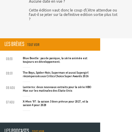
Aucune date en vue ?
Cette édition vaut donc le coup d\'être attendue ou
faut-il se jeter sur la definitive edition sortie plus tot
?
LES BRÈVES
TOUT VOIR
09:20
Blue Beetle : pas de panique, la série animée est
toujours en développement.
09:01
The Boys, Spider-Noir, Superman et aussi Supergirl
récompensés aux Critics Choice Super Awards 2026
08 AOU
Lanterns : deux nouveaux extraits pour la série HBO
Max sur les matinales des Etats-Unis
07 AOU
X-Men '97 : la saison 3 bien prévue pour 2027, et la
saison 4 pour 2028
LES PODCASTS
TOUT VOIR