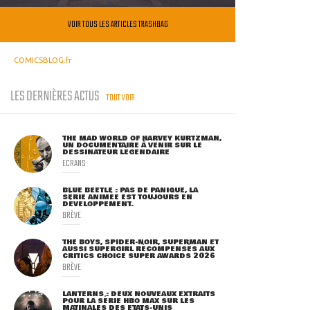
VOIR TOUS LES ARTICLES TRASHBAG
COMICSBLOG.fr
LES DERNIÈRES ACTUS
TOUT VOIR
THE MAD WORLD OF HARVEY KURTZMAN,
UN DOCUMENTAIRE À VENIR SUR LE
DESSINATEUR LÉGENDAIRE
ECRANS
BLUE BEETLE : PAS DE PANIQUE, LA
SÉRIE ANIMÉE EST TOUJOURS EN
DÉVELOPPEMENT.
BRÈVE
THE BOYS, SPIDER-NOIR, SUPERMAN ET
AUSSI SUPERGIRL RÉCOMPENSÉS AUX
CRITICS CHOICE SUPER AWARDS 2026
BRÈVE
LANTERNS : DEUX NOUVEAUX EXTRAITS
POUR LA SÉRIE HBO MAX SUR LES
MATINALES DES ETATS-UNIS