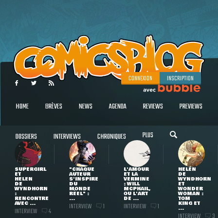
CONNEXION
INSCRIPTION
HOME
BRÈVES
NEWS
AGENDA
REVIEWS
PREVIEWS
PLUS
DOSSIERS
INTERVIEWS
CHRONIQUES
SUPERGIRL
"CHAQUE
L'AMOUR
HELEN
ET
AUTEUR
ET LA
DE
HELEN
S'INSPIRE
VERMINE
WYNDHORN
DE
DU
: WILL
ET
WYNDHORN
MONDE
MCPHAIL,
WONDER
:
RÉEL" :
OU L'ART
WOMAN :
RENCONTRE
...
DE ...
TOM
AVEC ...
KING ET
INTERVIEW
INTERVIEW
1
1
...
INTERVIEW
4
INTERVIEW
3