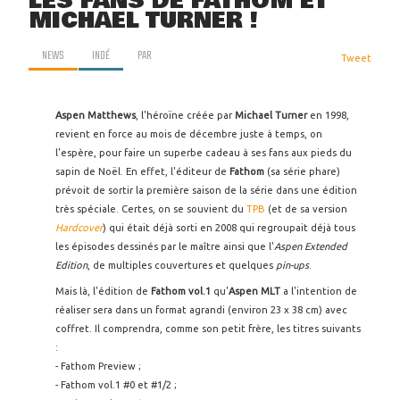
LES FANS DE FATHOM ET
MICHAEL TURNER !
NEWS
INDÉ
PAR
Tweet
Aspen Matthews
, l'héroïne créée par
Michael Turner
en 1998,
revient en force au mois de décembre juste à temps, on
l'espère, pour faire un superbe cadeau à ses fans aux pieds du
sapin de Noël. En effet, l'éditeur de
Fathom
(sa série phare)
prévoit de sortir la première saison de la série dans une édition
très spéciale. Certes, on se souvient du
TPB
(et de sa version
Hardcover
) qui était déjà sorti en 2008 qui regroupait déjà tous
les épisodes dessinés par le maître ainsi que l'
Aspen Extended
Edition
, de multiples couvertures et quelques
pin-ups
.
Mais là, l'édition de
Fathom vol.1
qu'
Aspen MLT
a l'intention de
réaliser sera dans un format agrandi (environ 23 x 38 cm) avec
coffret. Il comprendra, comme son petit frère, les titres suivants
:
- Fathom Preview ;
- Fathom vol.1 #0 et #1/2 ;