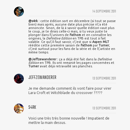
14 SEPTEMBRE 2011
@s4rk :
cette édition sort en décembre (si tout se passe
bien) mais après, aucune date plus précise n\'a été
annoncée. Sinon, de là à savoir quelle édition vaut plus
le coup, je te dirais celle-ci mais, si tu veux juste te
plonger dans l\'univers de
Fathom
et en connaître les
origines, la
Definitive Edition
en TPB est tout à fait
valable. Ce qu\'il faut savoir, c\'est que si
Aspen MLT
réédite cette première saison de
Fathom
par
Turner
,
c\'est surtout pour les fans de la série et de l\'artiste en
même temps.
@Jeffzewanderer :
ça a déjà été fait dans la
Definitive
Edition
en TPB. Ils ont remanié les pages concernées et
Turner
avait déjà retravaillé ses planches.
JEFFZEWANDERER
13 SEPTEMBRE 2011
Je me demande comment ils vont faire pour virer
Lara Croft et Witchblade du crossover ?????
S4RK
13 SEPTEMBRE 2011
Voici une très très bonne nouvelle ! Impatient de
mettre la main dessus.