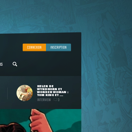
CONNEXION
INSCRIPTION
US
HELEN DE
WYNDHORN ET
WONDER WOMAN :
TOM KING ET ...
INTERVIEW
3