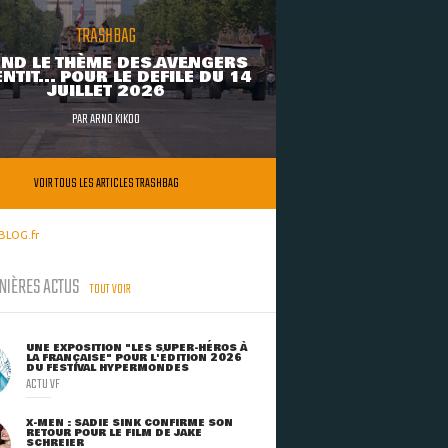
TRASHBAG
ND LE THÈME DES AVENGERS
NTIT... POUR LE DÉFILÉ DU 14
JUILLET 2026
PAR
ARNO KIKOO
VOIR TOUS LES ARTICLES TRASHBAG
BLOG.fr
NIÈRES ACTUS
TOUT VOIR
UNE EXPOSITION "LES SUPER-HÉROS À
LA FRANÇAISE" POUR L'ÉDITION 2026
DU FESTIVAL HYPERMONDES
ACTU VF
X-MEN : SADIE SINK CONFIRME SON
RETOUR POUR LE FILM DE JAKE
SCHREIER