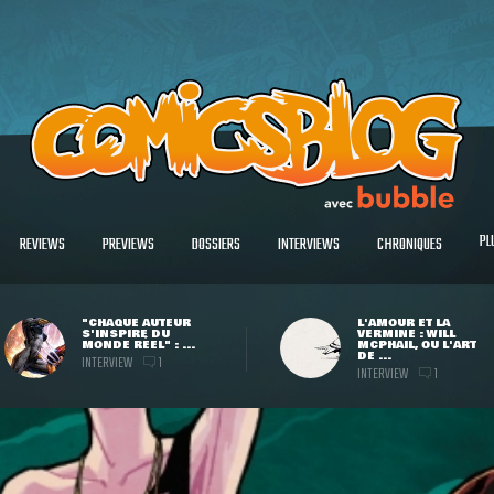
PL
REVIEWS
PREVIEWS
DOSSIERS
INTERVIEWS
CHRONIQUES
"CHAQUE AUTEUR
L'AMOUR ET LA
S'INSPIRE DU
VERMINE : WILL
MONDE RÉEL" : ...
MCPHAIL, OU L'ART
DE ...
INTERVIEW
1
INTERVIEW
1