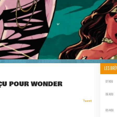
LES BR
07 AOU
ÇU POUR WONDER
06 AOU
Tweet
05 AOU