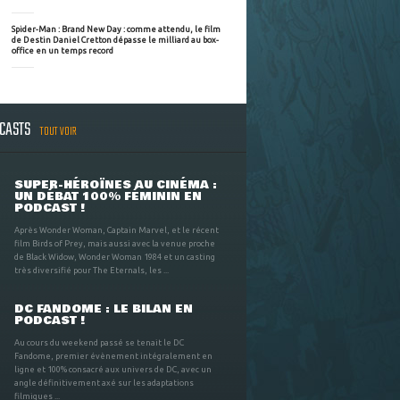
Spider-Man : Brand New Day : comme attendu, le film
de Destin Daniel Cretton dépasse le milliard au box-
office en un temps record
DCASTS
TOUT VOIR
SUPER-HÉROÏNES AU CINÉMA :
UN DÉBAT 100% FÉMININ EN
PODCAST !
Après Wonder Woman, Captain Marvel, et le récent
film Birds of Prey, mais aussi avec la venue proche
de Black Widow, Wonder Woman 1984 et un casting
très diversifié pour The Eternals, les ...
DC FANDOME : LE BILAN EN
PODCAST !
Au cours du weekend passé se tenait le DC
Fandome, premier évènement intégralement en
ligne et 100% consacré aux univers de DC, avec un
angle définitivement axé sur les adaptations
filmiques ...