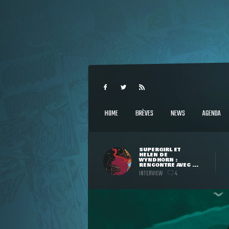
HOME
BRÈVES
NEWS
AGENDA
SUPERGIRL ET
HELEN DE
WYNDHORN :
RENCONTRE AVEC ...
INTERVIEW
4