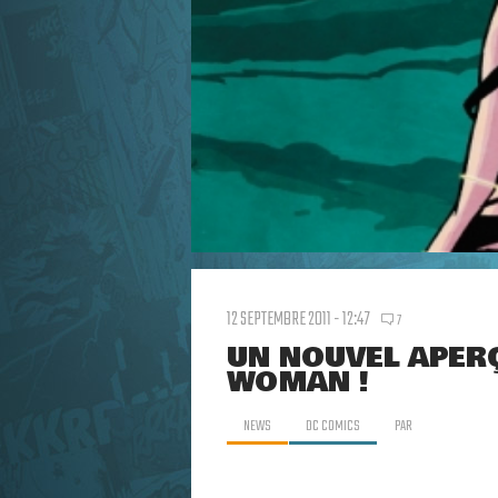
12 SEPTEMBRE 2011 - 12:47
7
UN NOUVEL APER
WOMAN !
NEWS
DC COMICS
PAR