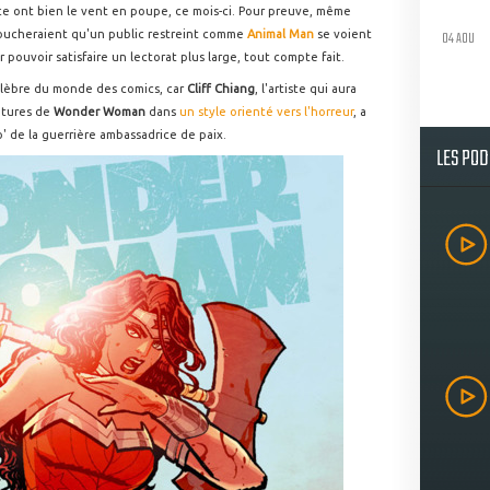
e ont bien le vent en poupe, ce mois-ci. Pour preuve, même
04 AOU
 toucheraient qu'un public restreint comme
Animal Man
se voient
 pouvoir satisfaire un lectorat plus large, tout compte fait.
célèbre du monde des comics, car
Cliff Chiang
, l'artiste qui aura
entures de
Wonder Woman
dans
un style orienté vers l'horreur
, a
 de la guerrière ambassadrice de paix.
LES PO