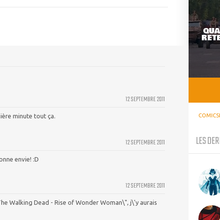
QUA
RETE
12 SEPTEMBRE 2011
COMICS
ière minute tout ça.
LES DER
12 SEPTEMBRE 2011
onne envie! :D
12 SEPTEMBRE 2011
\"The Walking Dead - Rise of Wonder Woman\", j\'y aurais