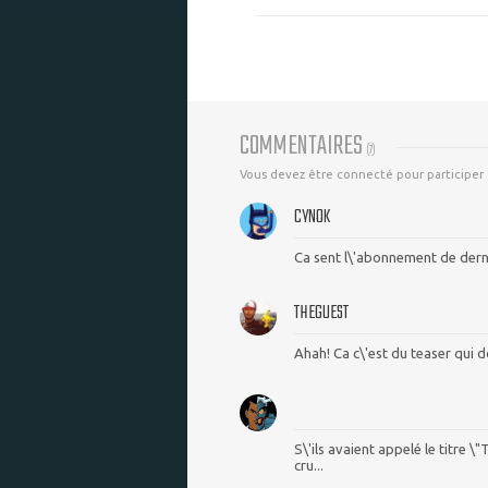
COMMENTAIRES
(
7
)
Vous devez être connecté pour participer
CYNOK
Ca sent l\'abonnement de dern
THEGUEST
Ahah! Ca c\'est du teaser qui d
S\'ils avaient appelé le titre 
cru...