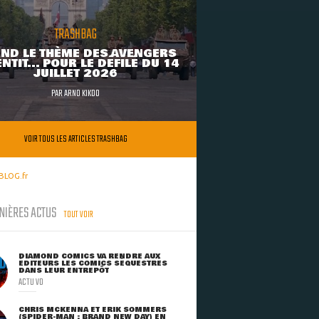
TRASHBAG
ND LE THÈME DES AVENGERS
NTIT... POUR LE DÉFILÉ DU 14
JUILLET 2026
PAR
ARNO KIKOO
VOIR TOUS LES ARTICLES TRASHBAG
BLOG.fr
NIÈRES ACTUS
TOUT VOIR
DIAMOND COMICS VA RENDRE AUX
ÉDITEURS LES COMICS SÉQUESTRÉS
DANS LEUR ENTREPÔT
ACTU VO
CHRIS MCKENNA ET ERIK SOMMERS
(SPIDER-MAN : BRAND NEW DAY) EN