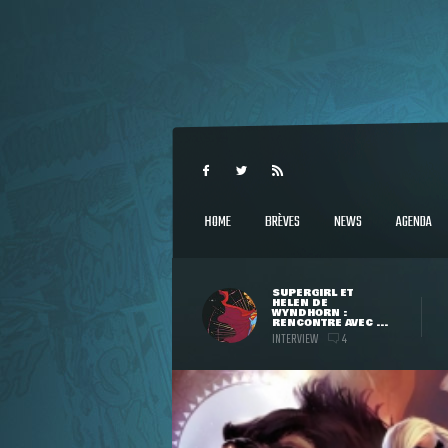
HOME
BRÈVES
NEWS
AGENDA
SUPERGIRL ET
HELEN DE
WYNDHORN :
RENCONTRE AVEC ...
INTERVIEW
4