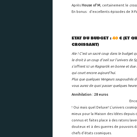
Après
House of M
, certainement le
cros
En bonus : d'excellents épisodes de X-
ETAT DU BUDGET :
40
€ (ET Q
CROISSANT)
Aïe ! C'est un sacré coup dans le budget qu
le droit à un coup d'oeil sur l'univers de S
s'offrent ici un Ragnarök en bonne et due 
qui court encore aujourd'hui.
Plus que quelques Vengeurs saupoudrés de g
vous aurez de quoi passer quelques heure
Annihilation : 28 euros
Enco
! Oui mais quel Deluxe! L'univers cosmiq
mieux pour la Maison des Idées depuis de
connus et faites place à des ratons lav
douteux et à des guerres de pouvoirs 
chefs d'états cosmiques.