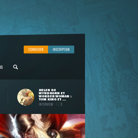
CONNEXION
INSCRIPTION
US
HELEN DE
WYNDHORN ET
WONDER WOMAN :
TOM KING ET ...
INTERVIEW
3