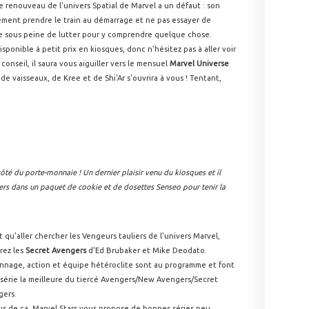
e renouveau de l'univers Spatial de Marvel a un défaut : son
tivement prendre le train au démarrage et ne pas essayer de
e sous peine de lutter pour y comprendre quelque chose.
sponible à petit prix en kiosques, donc n'hésitez pas à aller voir
conseil, il saura vous aiguiller vers le mensuel
Marvel Universe
 vaisseaux, de Kree et de Shi'Ar s'ouvrira à vous ! Tentant,
té du porte-monnaie ! Un dernier plaisir venu du kiosques et il
rs dans un paquet de cookie et de dosettes Senseo pour tenir la
t qu'aller chercher les Vengeurs tauliers de l'univers Marvel,
rez les
Secret Avengers
d'Ed Brubaker et Mike Deodato.
nnage, action et équipe hétéroclite sont au programme et font
 série la meilleure du tiercé Avengers/New Avengers/Secret
gers.
us de ça, Marvel Stars vous propose de bonnes séries peu