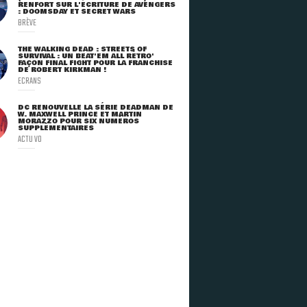
RENFORT SUR L'ÉCRITURE DE AVENGERS
: DOOMSDAY ET SECRET WARS
BRÈVE
THE WALKING DEAD : STREETS OF
SURVIVAL : UN BEAT'EM ALL RÉTRO'
FAÇON FINAL FIGHT POUR LA FRANCHISE
DE ROBERT KIRKMAN !
ECRANS
DC RENOUVELLE LA SÉRIE DEADMAN DE
W. MAXWELL PRINCE ET MARTIN
MORAZZO POUR SIX NUMÉROS
SUPPLÉMENTAIRES
ACTU VO