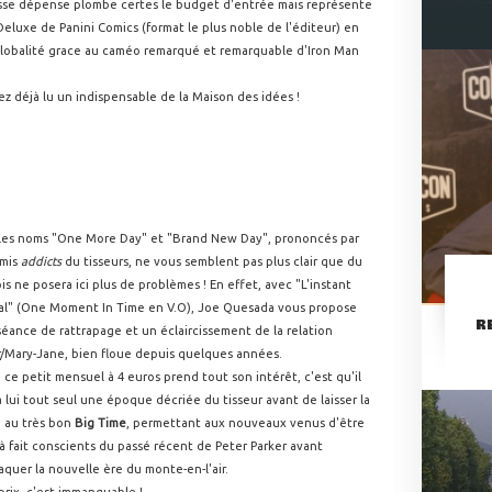
rosse dépense plombe certes le budget d'entrée mais représente
eluxe de Panini Comics (format le plus noble de l'éditeur) en
a globalité grace au caméo remarqué et remarquable d'Iron Man
ez déjà lu un indispensable de la Maison des idées !
les noms "One More Day" et "Brand New Day", prononcés par
mis
addicts
du tisseurs, ne vous semblent pas plus clair que du
is ne posera ici plus de problèmes ! En effet, avec "L'instant
ial" (One Moment In Time en V.O), Joe Quesada vous propose
R
éance de rattrapage et un éclaircissement de la relation
/Mary-Jane, bien floue depuis quelques années.
 ce petit mensuel à 4 euros prend tout son intérêt, c'est qu'il
à lui tout seul une époque décriée du tisseur avant de laisser la
e au très bon
Big Time
, permettant aux nouveaux venus d'être
à fait conscients du passé récent de Peter Parker avant
aquer la nouvelle ère du monte-en-l'air.