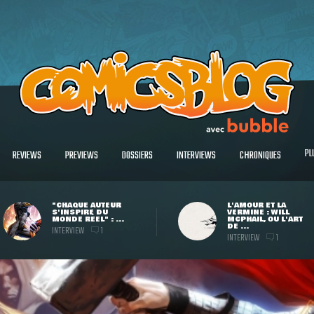
PL
REVIEWS
PREVIEWS
DOSSIERS
INTERVIEWS
CHRONIQUES
"CHAQUE AUTEUR
L'AMOUR ET LA
S'INSPIRE DU
VERMINE : WILL
MONDE RÉEL" : ...
MCPHAIL, OU L'ART
DE ...
INTERVIEW
1
INTERVIEW
1