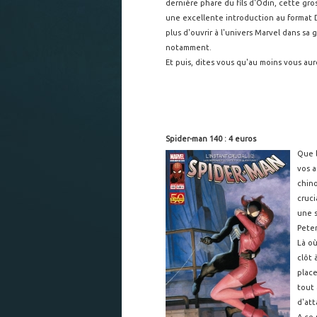
dernière phare du fils d'Odin, cette g
une excellente introduction au format D
plus d'ouvrir à l'univers Marvel dans s
notamment.
Et puis, dites vous qu'au moins vous aur
Spider-man 140 : 4 euros
Que 
vos a
chino
cruc
une s
Peter
Là où
clôt 
plac
tout 
d'att