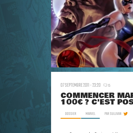
07 SEPTEMBRE 2011 - 23:20
15
COMMENCER MAR
100€ ? C'EST PO
DOSSIER
MARVEL
PAR
SULLIVAN