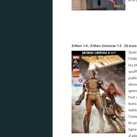
A ce 
X-Men 1-4 ; X-Men Universe 1-3 : 26 euro
Quel 
l'édi
les é
souff
publi
dérou
genre
Fort 
bons 
mettr
l'uni
En pr
lign
d'ado