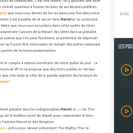
ours du combattant, c'est une réalité ! En y ajoutant une dose
intérêt supérieur à fouiner les bacs de ses libraires préférés.
04 AOU
rvel
que vous vous devrez de lire au moins une fois dans votre
ment il est possible de se lancer dans
Marvel
et sa continuité
limite que nous nous accordons dans cette quête de titres
omprendre l'univers de la Maison des idées dans sa globalité.
s une somme que l'on peut forcément se permettre de dépenser
LES PO
voir qu'il peut être intéressant de manger des pattes carbonara
soirées de lectures passionnantes...
r le compte à rebours monétaire de notre quête du jour : ce
cteurs de VF et ne propose que des titres publiés en Version
n que cela reste la cible de la grande majorité des lecteurs de
omics
!
ment présent dans les indispensables
Marvel
, le
run
de Thor
up sûr le meilleur point de départ pour comprendre le Dieu
de l'univers Marvel et des Vengeurs.
ngers
prévu pour Janvier présentant The Mighty Thor, la