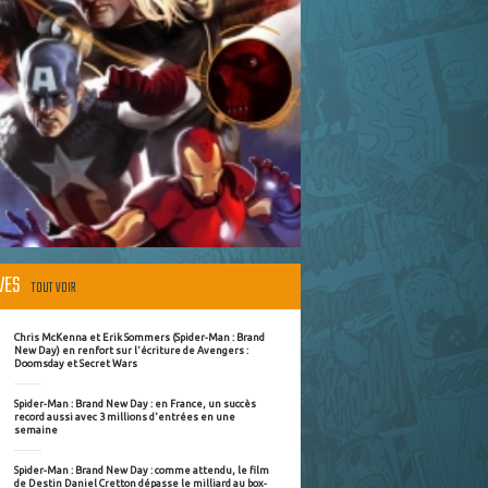
ÈVES
TOUT VOIR
Chris McKenna et Erik Sommers (Spider-Man : Brand
New Day) en renfort sur l'écriture de Avengers :
Doomsday et Secret Wars
Spider-Man : Brand New Day : en France, un succès
record aussi avec 3 millions d'entrées en une
semaine
Spider-Man : Brand New Day : comme attendu, le film
de Destin Daniel Cretton dépasse le milliard au box-