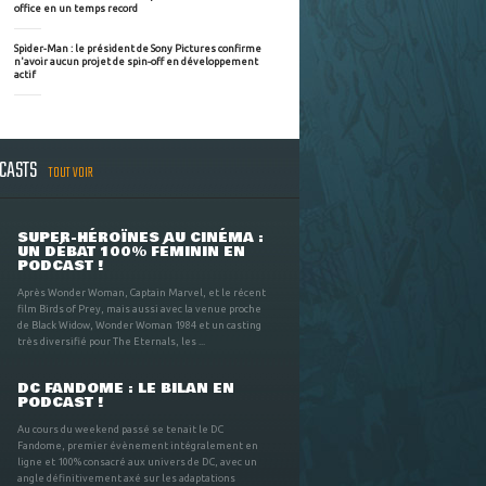
office en un temps record
Spider-Man : le président de Sony Pictures confirme
n'avoir aucun projet de spin-off en développement
actif
DCASTS
TOUT VOIR
SUPER-HÉROÏNES AU CINÉMA :
UN DÉBAT 100% FÉMININ EN
PODCAST !
Après Wonder Woman, Captain Marvel, et le récent
film Birds of Prey, mais aussi avec la venue proche
de Black Widow, Wonder Woman 1984 et un casting
très diversifié pour The Eternals, les ...
DC FANDOME : LE BILAN EN
PODCAST !
Au cours du weekend passé se tenait le DC
Fandome, premier évènement intégralement en
ligne et 100% consacré aux univers de DC, avec un
angle définitivement axé sur les adaptations