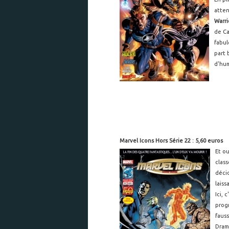
atten
Warri
de Ca
fabu
part 
d'hum
Marvel Icons Hors Série 22 : 5,60 euros
Et ou
clas
déci
laiss
Ici, 
progr
faus
Dram