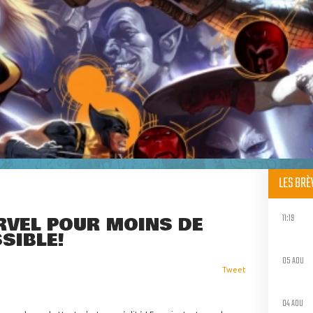
LES BR
11:19
VEL POUR MOINS DE
SSIBLE!
05 AOU
Tweet
04 AOU