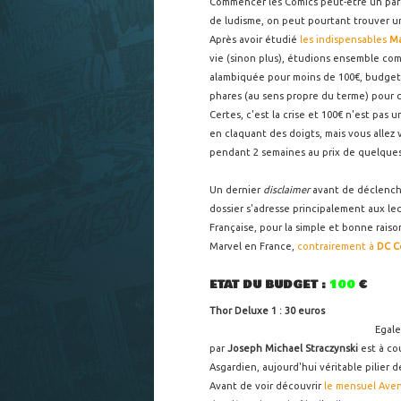
Commencer les Comics peut-être un parc
de ludisme, on peut pourtant trouver un 
Après avoir étudié
les indispensables
Ma
vie (sinon plus), étudions ensemble com
alambiquée pour moins de 100€, budget 
phares (au sens propre du terme) pour c
Certes, c'est la crise et 100€ n'est pa
en claquant des doigts, mais vous allez 
pendant 2 semaines au prix de quelques 
Un dernier
disclaimer
avant de déclenche
dossier s'adresse principalement aux le
Française, pour la simple et bonne raiso
Marvel en France,
contrairement à
DC C
ETAT DU BUDGET :
100
€
Thor Deluxe 1 : 30 euros
Egale
par
Joseph Michael Straczynski
est à co
Asgardien, aujourd'hui véritable pilier 
Avant de voir découvrir
le mensuel Ave