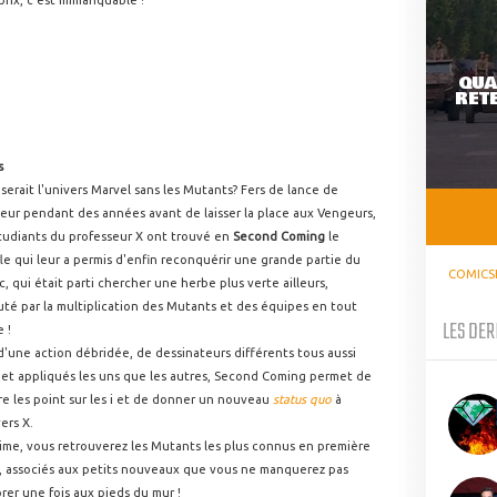
prix, c'est immanquable !
QUA
RETE
s
serait l'univers Marvel sans les Mutants? Fers de lance de
teur pendant des années avant de laisser la place aux Vengeurs,
tudiants du professeur X ont trouvé en
Second Coming
le
le qui leur a permis d'enfin reconquérir une grande partie du
COMICS
c, qui était parti chercher une herbe plus verte ailleurs,
té par la multiplication des Mutants et des équipes en tout
LES DER
 !
d'une action débridée, de dessinateurs différents tous aussi
et appliqués les uns que les autres, Second Coming permet de
e les point sur les i et de donner un nouveau
status quo
à
vers X.
ime, vous retrouverez les Mutants les plus connus en première
e, associés aux petits nouveaux que vous ne manquerez pas
rer une fois aux pieds du mur !