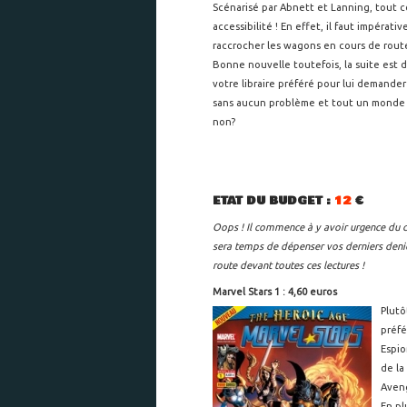
Scénarisé par Abnett et Lanning, tout c
accessibilité ! En effet, il faut impéra
raccrocher les wagons en cours de rout
Bonne nouvelle toutefois, la suite est di
votre libraire préféré pour lui demander 
sans aucun problème et tout un monde de
non?
ETAT DU BUDGET :
12
€
Oops ! Il commence à y avoir urgence du cô
sera temps de dépenser vos derniers denie
route devant toutes ces lectures !
Marvel Stars 1 : 4,60 euros
Plutô
préfé
Espio
de la
Aven
En pl