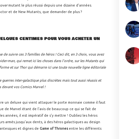
sover
mutant le plus réussi depuis une dizaine d'années.
Factor et de New Mutants, que demander de plus ?
UELQUES CENTIMES POUR VOUS ACHETER UN
e de suivre ces 3 familles de héros ! Ceci dit, en 3 choix, vous avez
pider-man, qui remet ici les choses dans l'ordre, sur les Mutants qui
forme et sur Thor qui démarre ici une toute nouvelle ligne éditoriale
uerres inter-galactique plus discrètes mais tout aussi réussis et
s devant vos Comics Marvel !
re un deluxe qui vient attaquer le porte monnaie comme il faut
ue de Marvel étant de l'avis de beaucoup ce qui se fait de
s années, il est impératif de s'y mettre ! Oubliez les héros
eurs armés jusqu'aux dents, à des héros galactiques au design
dantesques et dignes de
Game of Thrones
entre les différents