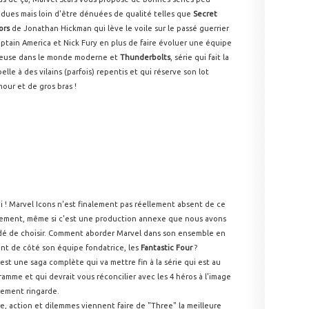
dues mais loin d'être dénuées de qualité telles que
Secret
ors
de Jonathan Hickman qui lève le voile sur le passé guerrier
ptain America et Nick Fury en plus de faire évoluer une équipe
leuse dans le monde moderne et
Thunderbolts
, série qui fait la
belle à des vilains (parfois) repentis et qui réserve son lot
our et de gros bras !
i ! Marvel Icons n'est finalement pas réellement absent de ce
sement, même si c'est une production annexe que nous avons
dé de choisir. Comment aborder Marvel dans son ensemble en
ant de côté son équipe fondatrice, les
Fantastic Four
?
c'est une saga complète qui va mettre fin à la série qui est au
amme et qui devrait vous réconcilier avec les 4 héros à l'image
sement ringarde.
e, action et dilemmes viennent faire de "Three" la meilleure