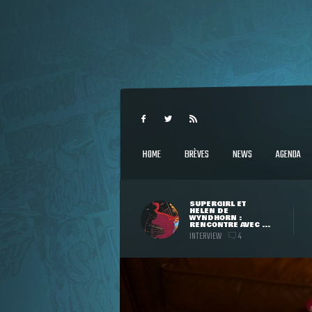
HOME
BRÈVES
NEWS
AGENDA
SUPERGIRL ET
HELEN DE
WYNDHORN :
RENCONTRE AVEC ...
INTERVIEW
4