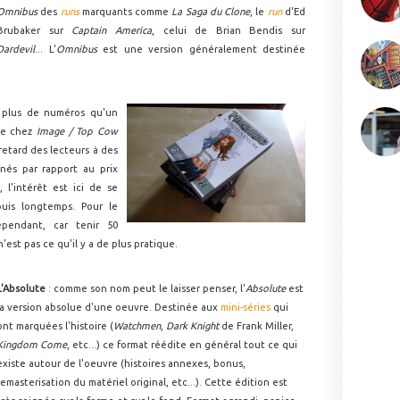
Omnibus
des
runs
marquants comme
La Saga du Clone
, le
run
d'Ed
Brubaker sur
Captain America
, celui de Brian Bendis sur
Dardevil
... L'
Omnibus
est une version généralement destinée
 plus de numéros qu'un
le chez
Image / Top Cow
 retard des lecteurs à des
nés par rapport au prix
 l'intérêt est ici de se
uis longtemps. Pour le
pendant, car tenir 50
est pas ce qu'il y a de plus pratique.
L'Absolute
: comme son nom peut le laisser penser, l'
Absolute
est
la version absolue d'une oeuvre. Destinée aux
mini-séries
qui
ont marquées l'histoire (
Watchmen
,
Dark Knight
de Frank Miller,
Kingdom Come
, etc...) ce format réédite en général tout ce qui
existe autour de l'oeuvre (histoires annexes, bonus,
remasterisation du matériel original, etc...). Cette édition est