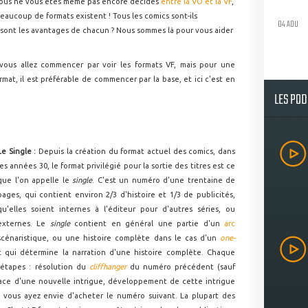
vous ne vous êtes même pas encore décidés
entre la VO et la VF
,
eaucoup de formats existent ! Tous les comics sont-ils
04 AOU
 sont les avantages de chacun ? Nous sommes là pour vous aider
 vous allez commencer par voir les formats VF, mais pour une
at, il est préférable de commencer par la base, et ici c'est en
LES PO
Le Single :
Depuis la création du format actuel des comics, dans
les années 30, le format privilégié pour la sortie des titres est ce
que l'on appelle le
single
. C'est un numéro d'une trentaine de
pages, qui contient environ 2/3 d'histoire et 1/3 de publicités,
qu'elles soient internes à l'éditeur pour d'autres séries, ou
externes. Le
single
contient en général une partie d'un
arc
scénaristique, ou une histoire complète dans le cas d'un
one-
at qui détermine la narration d'une histoire complète. Chaque
étapes : résolution du
cliffhanger
du numéro précédent (sauf
lace d'une nouvelle intrigue, développement de cette intrigue
vous ayez envie d'acheter le numéro suivant. La plupart des