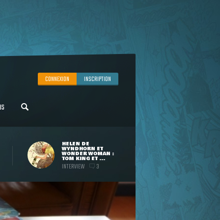
CONNEXION
INSCRIPTION
US
HELEN DE
WYNDHORN ET
WONDER WOMAN :
TOM KING ET ...
INTERVIEW
3