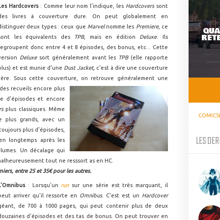
Les Hardcovers
: Comme leur nom l'indique, les
Hardcovers
sont
des livres à couverture dure. On peut globalement en
distinguer deux types : ceux que
Marvel
nomme les
Premiere
, ce
QUA
RETE
sont les équivalents des
TPB
, mais en édition
Deluxe
. Ils
regroupent donc entre 4 et 8 épisodes, des bonus, etc... Cette
version
Deluxe
sort généralement avant les
TPB
(elle rapporte
plus) et est munie d'une
Dust Jacket
, c'est à dire une couverture
sière. Sous cette couverture, on retrouve généralement une
des recueils encore plus
le d'épisodes et encore
rs
plus classiques. Même
COMICS
re plus grands, avec un
toujours plus d'épisodes,
LES DER
ien longtemps après les
lumes. Un décalage qui
 malheureusement tout ne resssort as en HC.
iers, entre 25 et 35€ pour les autres.
L'Omnibus
: Lorsqu'un
run
sur une série est très marquant, il
peut arriver qu'il ressorte en
Omnibus
. C'est est un
Hardcover
géant, de 700 à 1000 pages, qui peut contenir plus de deux
douzaines d'épisodes et des tas de bonus. On peut trouver en