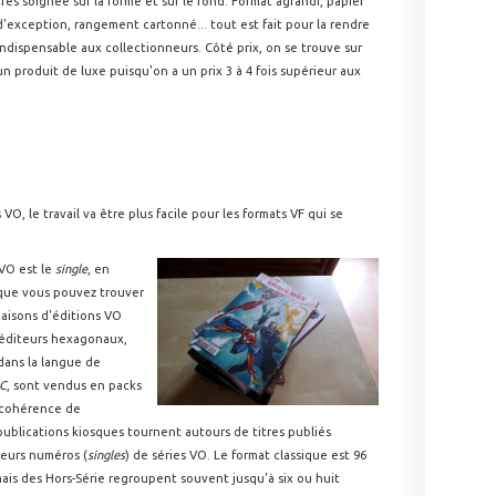
très soignée sur la forme et sur le fond. Format agrandi, papier
d'exception, rangement cartonné... tout est fait pour la rendre
indispensable aux collectionneurs. Côté prix, on se trouve sur
un produit de luxe puisqu'on a un prix 3 à 4 fois supérieur aux
O, le travail va être plus facile pour les formats VF qui se
VO est le
single
, en
 que vous pouvez trouver
aisons d'éditions VO
s éditeurs hexagonaux,
 dans la langue de
C
, sont vendus en packs
 cohérence de
ublications kiosques tournent autours de titres publiés
ieurs numéros (
singles
) de séries VO. Le format classique est 96
mais des Hors-Série regroupent souvent jusqu'à six ou huit