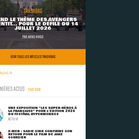
TRASHBAG
ND LE THÈME DES AVENGERS
NTIT... POUR LE DÉFILÉ DU 14
JUILLET 2026
PAR
ARNO KIKOO
VOIR TOUS LES ARTICLES TRASHBAG
BLOG.fr
NIÈRES ACTUS
TOUT VOIR
UNE EXPOSITION "LES SUPER-HÉROS À
LA FRANÇAISE" POUR L'ÉDITION 2026
DU FESTIVAL HYPERMONDES
ACTU VF
X-MEN : SADIE SINK CONFIRME SON
RETOUR POUR LE FILM DE JAKE
SCHREIER