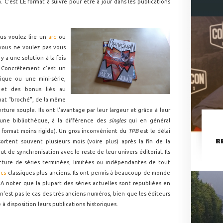
C'est LE format à suivre pour être à jour dans les publications
us voulez lire un
arc
ou
vous ne voulez pas vous
 a une solution à la fois
 Concrètement c'est un
ique ou une mini-série,
t des bonus liés au
mat "broché", de la même
rture souple. Ils ont l'avantage par leur largeur et grâce à leur
 une bibliothèque, à la différence des
singles
qui en général
r format moins rigide). Un gros inconvénient du
TPB
est le délai
R
 sortent souvent plusieurs mois (voire plus) après la fin de la
ut de synchronisation avec le reste de leur univers éditorial. Ils
ecture de séries terminées, limitées ou indépendantes de tout
rcs
classiques plus anciens. Ils ont permis à beaucoup de monde
A noter que la plupart des séries actuelles sont republiées en
 n'est pas le cas des très anciens numéros, bien que les éditeurs
 à disposition leurs publications historiques.