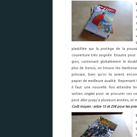
plastifiée qui la protège de la pous
couverture très soignée. Ensuite
pour 
gros, contenant globalement le doub
plus de bonus, on trouve les
Hardcove
principe, bien qu'ici ils soient enco
papier de meilleure qualité. Reprenant 
il faut une nouvelle fois attendre b
sorties
singles
pour se procurer ces vo
peut aller jusqu'à plusieurs années, et
Coût moyen : entre 15 et 25€ pour les prem