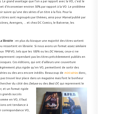
 Le grand avantage que l'on a par rapport avec la VO, c'est le
ermet d'économiser environ 50% par rapport à la VO. Le problème
 suivre qu'une des séries d'un titre à la fois. Pour la
s titres sont regroupés par thèmes, ainsi pour
Marvel
publié par
cônes, Avengers, ... et chez DC Comics, le Batverse, les
La librairie :
en plus du kiosque une majorité des titres sortent
ou ressortent en librairie. Si nous avons un format assez similaire
aux
TPB
VO, tels que les
100%
ou les
DC Heroes
, ceux-ci ne
reprennent cependant pas les titres précédemment publiés en
kiosques. Ces éditions, qui ont d'ailleurs une couverture
légèrement plus rigide qu'en VO, permettent de sortir des
séries ou des arcs encore inédits. Beaucoup de
mini-séries
donc,
 pas trouvé leur place dans un magazine mais font le bonheur
ut chercher du côté des
Deluxe
ou des
Best Of
, qui
reprennent le
, et un format rigide
us grands succès
 comme en VO, il faut
tions ont tendance à
ur correspondance VO,