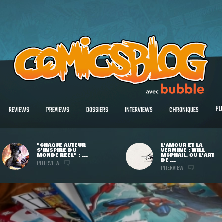
PL
REVIEWS
PREVIEWS
DOSSIERS
INTERVIEWS
CHRONIQUES
"CHAQUE AUTEUR
L'AMOUR ET LA
S'INSPIRE DU
VERMINE : WILL
MONDE RÉEL" : ...
MCPHAIL, OU L'ART
DE ...
INTERVIEW
1
INTERVIEW
1