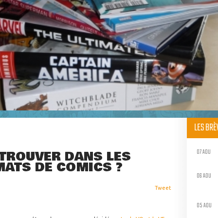
LES BR
07 AOU
TROUVER DANS LES
MATS DE COMICS ?
06 AOU
Tweet
05 AOU