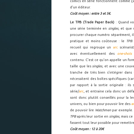
comics en série fonctionnent comme ça. 
d'un éditeur.
Coût moyen : entre 3 et 5€.
Le TPB (Trade Paper Back)
: Quand vo
une série terminée en
singles
, et que 
procurer chaque numéro séparément, il y
pratique et moins coûteuse : le
TPB
.
recueil qui regroupe un
arc
scénarist
avec éventuellement des
one-shots
e
contenu. C'est ce qu'on appelle un for
taille que les
singles
, et avec une couve
tranche de très bien s'intégrer dans
nécessitent des boîtes spécifiques (ca
par rapport à la sortie originale : ils
série/
arc
, et entraine cela donc un défa
sont donc plutôt conseillés pour la l
univers, ou bien pour pouvoir lire des
a
de pouvoir lire
Watchmen
par exemple. 
TPB
après leur sortie en
singles
, mais ce
fassent tout leur possible pour remettre
Coût moyen : 12 à 20€