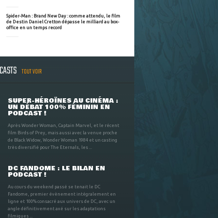
Spider-Man : Brand New Day : comme attendu, le film
de Destin Daniel Cretton dépasse le milliard au box-
office en un temps record
DCASTS
TOUT VOIR
SUPER-HÉROÏNES AU CINÉMA :
UN DÉBAT 100% FÉMININ EN
PODCAST !
Après Wonder Woman, Captain Marvel, et le récent
film Birds of Prey, mais aussi avec la venue proche
de Black Widow, Wonder Woman 1984 et un casting
très diversifié pour The Eternals, les ...
DC FANDOME : LE BILAN EN
PODCAST !
Au cours du weekend passé se tenait le DC
Fandome, premier évènement intégralement en
ligne et 100% consacré aux univers de DC, avec un
angle définitivement axé sur les adaptations
filmiques ...