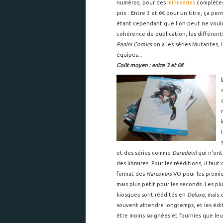
numéros, pour des
mini-séries
complètes.
prix : Entre 3 et 6€ pour un titre, ça p
étant cependant que l'on peut ne vouloir
cohérence de publication, les différent
Panini Comics
on a les séries Mutantes, I
équipes...
Coût moyen : entre 3 et 6€
et des séries comme
Daredevil
qui n'ont
des libraires. Pour les rééditions, il fa
format des
Harcovers
VO pour les premier
mais plus petit pour les seconds. Les pl
kiosques sont réédités en
Deluxe
, mais
souvent attendre longtemps, et les édi
être moins soignées et fournies que le