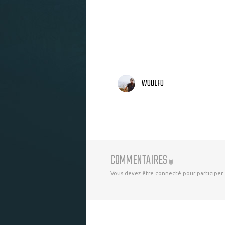
WOULFO
COMMENTAIRES
(
0
)
Vous devez être connecté pour participer