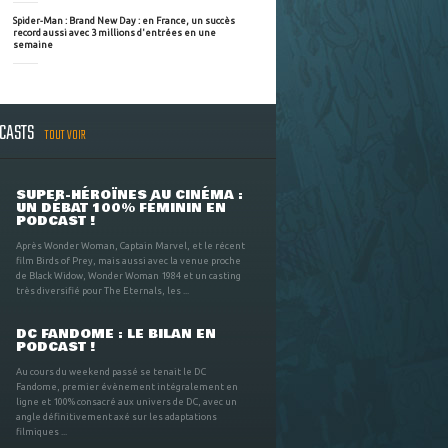
Spider-Man : Brand New Day : en France, un succès
record aussi avec 3 millions d'entrées en une
semaine
DCASTS
TOUT VOIR
SUPER-HÉROÏNES AU CINÉMA :
UN DÉBAT 100% FÉMININ EN
PODCAST !
Après Wonder Woman, Captain Marvel, et le récent
film Birds of Prey, mais aussi avec la venue proche
de Black Widow, Wonder Woman 1984 et un casting
très diversifié pour The Eternals, les ...
DC FANDOME : LE BILAN EN
PODCAST !
Au cours du weekend passé se tenait le DC
Fandome, premier évènement intégralement en
ligne et 100% consacré aux univers de DC, avec un
angle définitivement axé sur les adaptations
filmiques ...