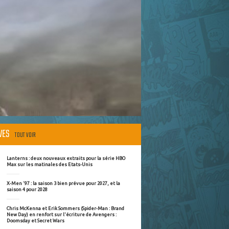
ÈVES
TOUT VOIR
Lanterns : deux nouveaux extraits pour la série HBO
Max sur les matinales des Etats-Unis
X-Men '97 : la saison 3 bien prévue pour 2027, et la
saison 4 pour 2028
Chris McKenna et Erik Sommers (Spider-Man : Brand
New Day) en renfort sur l'écriture de Avengers :
Doomsday et Secret Wars