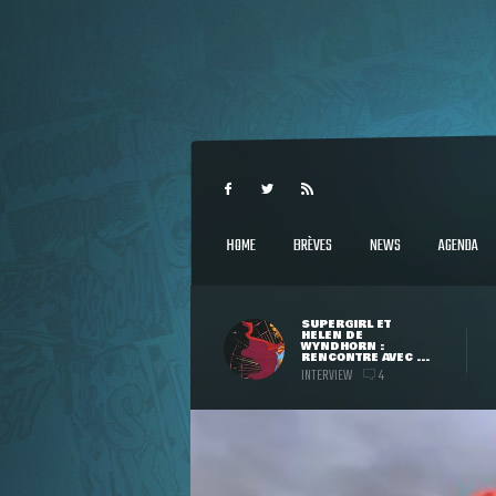
HOME
BRÈVES
NEWS
AGENDA
SUPERGIRL ET
HELEN DE
WYNDHORN :
RENCONTRE AVEC ...
INTERVIEW
4