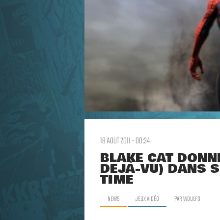
18 AOUT 2011 - 00:34
BLAKE CAT DONNE
DÉJÀ-VU) DANS S
TIME
NEWS
JEUX VIDÉO
PAR
WOULFO