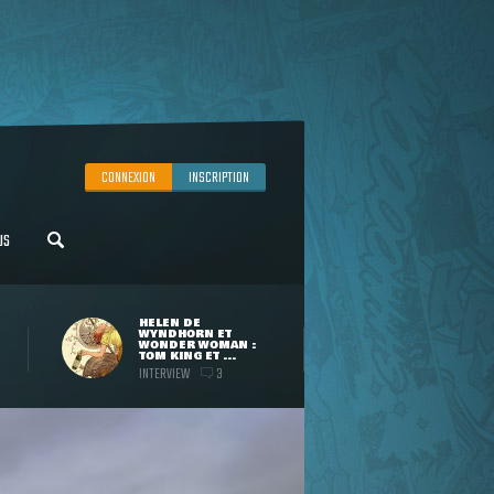
CONNEXION
INSCRIPTION
US
HELEN DE
WYNDHORN ET
WONDER WOMAN :
TOM KING ET ...
INTERVIEW
3