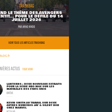
TRASHBAG
ND LE THÈME DES AVENGERS
NTIT... POUR LE DÉFILÉ DU 14
JUILLET 2026
PAR
ARNO KIKOO
VOIR TOUS LES ARTICLES TRASHBAG
BLOG.fr
NIÈRES ACTUS
TOUT VOIR
LANTERNS : DEUX NOUVEAUX EXTRAITS
POUR LA SÉRIE HBO MAX SUR LES
MATINALES DES ETATS-UNIS
BRÈVE
KEVIN SMITH AU TRAVAIL SUR DEUX
AUTRES NUMÉROS JAY & SILENT BOB
CHEZ MARVEL
ACTU VO