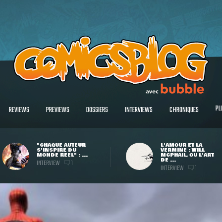
PL
REVIEWS
PREVIEWS
DOSSIERS
INTERVIEWS
CHRONIQUES
"CHAQUE AUTEUR
L'AMOUR ET LA
S'INSPIRE DU
VERMINE : WILL
MONDE RÉEL" : ...
MCPHAIL, OU L'ART
DE ...
INTERVIEW
1
INTERVIEW
1