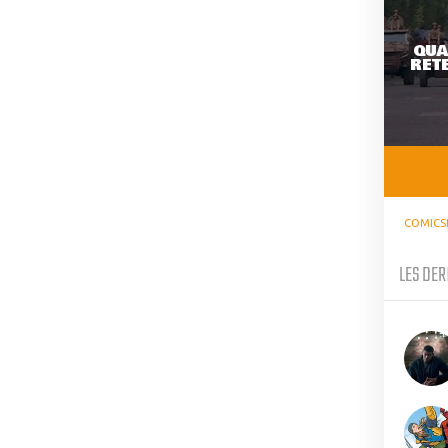
QUA
RETE
COMICS
LES DER