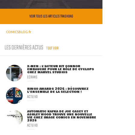
VOIR TOUS LES ARTICLES TRASHBAG
COMICSBLOG.fr
LES DERNIÈRES ACTUS
TOUT VOIR
X-MEN : L'ACTEUR KIT CONNOR
EMBAUCHÉ POUR LE RÔLE DE CYCLOPS
CHEZ MARVEL STUDIOS
ECRANS
RINGO AWARDS 2026 : DÉCOUVREZ
L'ENSEMBLE DE LA SÉLECTION !
ACTU VO
AUTOMATIC KAFKA DE JOE CASEY ET
ASHLEY WOOD TROUVE UNE NOUVELLE
VIE CHEZ IMAGE COMICS EN NOVEMBRE
2026
ACTU VO