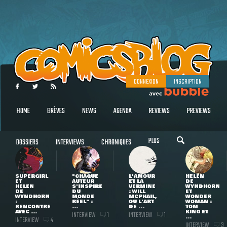
CONNEXION
INSCRIPTION
HOME
BRÈVES
NEWS
AGENDA
REVIEWS
PREVIEWS
PLUS
DOSSIERS
INTERVIEWS
CHRONIQUES
SUPERGIRL
"CHAQUE
L'AMOUR
HELEN
ET
AUTEUR
ET LA
DE
HELEN
S'INSPIRE
VERMINE
WYNDHORN
DE
DU
: WILL
ET
WYNDHORN
MONDE
MCPHAIL,
WONDER
:
RÉEL" :
OU L'ART
WOMAN :
RENCONTRE
...
DE ...
TOM
AVEC ...
KING ET
INTERVIEW
INTERVIEW
1
1
...
INTERVIEW
4
INTERVIEW
3