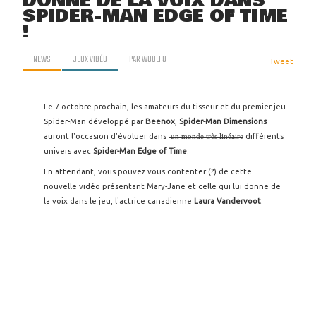
DONNE DE LA VOIX DANS
SPIDER-MAN EDGE OF TIME
!
NEWS
JEUX VIDÉO
PAR
WOULFO
Tweet
Le 7 octobre prochain, les amateurs du tisseur et du premier jeu
Spider-Man développé par
Beenox
,
Spider-Man Dimensions
auront l'occasion d'évoluer dans
un monde très linéaire
différents
univers avec
Spider-Man Edge of Time
.
En attendant, vous pouvez vous contenter (?) de cette
nouvelle vidéo présentant Mary-Jane et celle qui lui donne de
la voix dans le jeu, l'actrice canadienne
Laura Vandervoot
.