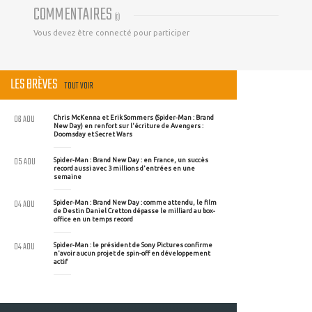
COMMENTAIRES
(
0
)
Vous devez être connecté pour participer
LES BRÈVES
TOUT VOIR
06 AOU
Chris McKenna et Erik Sommers (Spider-Man : Brand
New Day) en renfort sur l'écriture de Avengers :
Doomsday et Secret Wars
05 AOU
Spider-Man : Brand New Day : en France, un succès
record aussi avec 3 millions d'entrées en une
semaine
04 AOU
Spider-Man : Brand New Day : comme attendu, le film
de Destin Daniel Cretton dépasse le milliard au box-
office en un temps record
04 AOU
Spider-Man : le président de Sony Pictures confirme
n'avoir aucun projet de spin-off en développement
actif