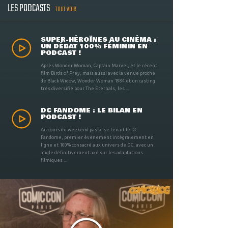
LES PODCASTS
TOUT VOIR
SUPER-HÉROÏNES AU CINÉMA :
UN DÉBAT 100% FÉMININ EN
PODCAST !
Après Wonder Woman, Captain Marvel, et le récent
film Birds of Prey, mais aussi avec la venue proche
de Black Widow, Wonder Woman 1984 et un casting
très diversifié pour The Eternals, les ...
DC FANDOME : LE BILAN EN
PODCAST !
Au cours du weekend passé se tenait le DC
Fandome, premier évènement intégralement en
ligne et 100% consacré aux univers de DC, avec un
angle définitivement axé sur les adaptations
filmiques ...