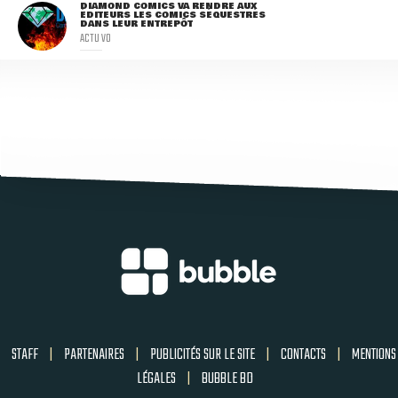
DIAMOND COMICS VA RENDRE AUX
ÉDITEURS LES COMICS SÉQUESTRÉS
DANS LEUR ENTREPÔT
ACTU VO
STAFF
|
PARTENAIRES
|
PUBLICITÉS SUR LE SITE
|
CONTACTS
|
MENTIONS
LÉGALES
|
BUBBLE BD