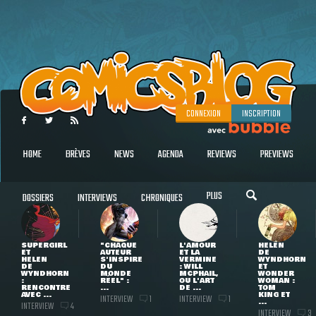
CONNEXION
INSCRIPTION
HOME
BRÈVES
NEWS
AGENDA
REVIEWS
PREVIEWS
PLUS
DOSSIERS
INTERVIEWS
CHRONIQUES
SUPERGIRL
"CHAQUE
L'AMOUR
HELEN
ET
AUTEUR
ET LA
DE
HELEN
S'INSPIRE
VERMINE
WYNDHORN
DE
DU
: WILL
ET
WYNDHORN
MONDE
MCPHAIL,
WONDER
:
RÉEL" :
OU L'ART
WOMAN :
RENCONTRE
...
DE ...
TOM
AVEC ...
KING ET
INTERVIEW
INTERVIEW
1
1
...
INTERVIEW
4
INTERVIEW
3