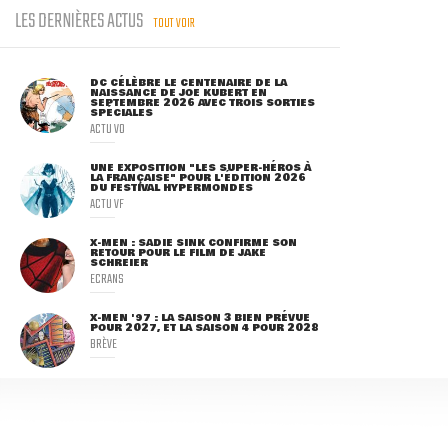
LES DERNIÈRES ACTUS
TOUT VOIR
DC CÉLÈBRE LE CENTENAIRE DE LA
NAISSANCE DE JOE KUBERT EN
SEPTEMBRE 2026 AVEC TROIS SORTIES
SPÉCIALES
ACTU VO
UNE EXPOSITION "LES SUPER-HÉROS À
LA FRANÇAISE" POUR L'ÉDITION 2026
DU FESTIVAL HYPERMONDES
ACTU VF
X-MEN : SADIE SINK CONFIRME SON
RETOUR POUR LE FILM DE JAKE
SCHREIER
ECRANS
X-MEN '97 : LA SAISON 3 BIEN PRÉVUE
POUR 2027, ET LA SAISON 4 POUR 2028
BRÈVE