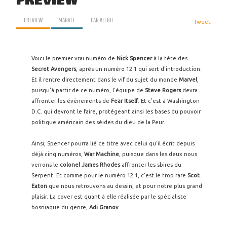
PREVIEW
PREVIEW
MARVEL
PAR
ALFRO
Tweet
Voici le premier vrai numéro de
Nick Spencer
à la tête des
Secret Avengers
, après un numéro 12.1 qui sert d'introduction.
Et il rentre directement dans le vif du sujet du monde
Marvel
,
puisqu'à partir de ce numéro, l'équipe de
Steve Rogers
devra
affronter les événements de
Fear Itself
. Et c'est à Washington
D.C. qui devront le faire, protégeant ainsi les bases du pouvoir
politique américain des séides du dieu de la Peur.
Ainsi, Spencer pourra lié ce titre avec celui qu'il écrit depuis
déjà cinq numéros,
War Machine
, puisque dans les deux nous
verrons le
colonel James Rhodes
affronter les sbires du
Serpent. Et comme pour le numéro 12.1, c'est le trop rare
Scot
Eaton
que nous retrouvons au dessin, et pour notre plus grand
plaisir. La cover est quant à elle réalisée par le spécialiste
bosniaque du genre,
Adi Granov
.