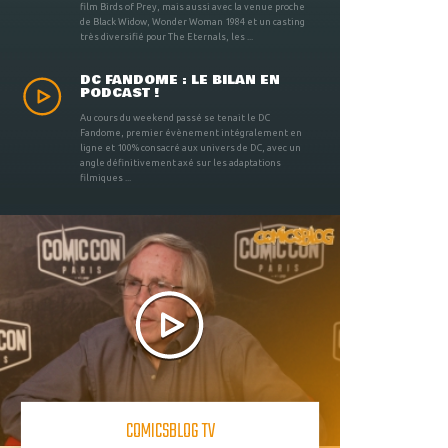
film Birds of Prey, mais aussi avec la venue proche
de Black Widow, Wonder Woman 1984 et un casting
très diversifié pour The Eternals, les ...
DC FANDOME : LE BILAN EN
PODCAST !
Au cours du weekend passé se tenait le DC
Fandome, premier évènement intégralement en
ligne et 100% consacré aux univers de DC, avec un
angle définitivement axé sur les adaptations
filmiques ...
COMICSBLOG TV