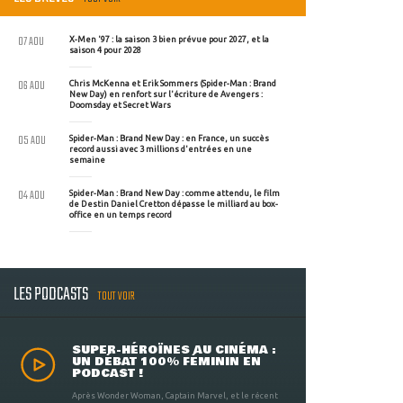
07 AOU
X-Men '97 : la saison 3 bien prévue pour 2027, et la
saison 4 pour 2028
06 AOU
Chris McKenna et Erik Sommers (Spider-Man : Brand
New Day) en renfort sur l'écriture de Avengers :
Doomsday et Secret Wars
05 AOU
Spider-Man : Brand New Day : en France, un succès
record aussi avec 3 millions d'entrées en une
semaine
04 AOU
Spider-Man : Brand New Day : comme attendu, le film
de Destin Daniel Cretton dépasse le milliard au box-
office en un temps record
LES PODCASTS
TOUT VOIR
SUPER-HÉROÏNES AU CINÉMA :
UN DÉBAT 100% FÉMININ EN
PODCAST !
Après Wonder Woman, Captain Marvel, et le récent