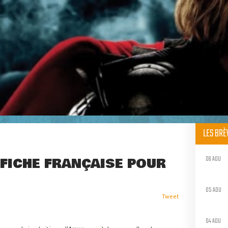
LES BR
06 AOU
FFICHE FRANÇAISE POUR
05 AOU
Tweet
04 AOU