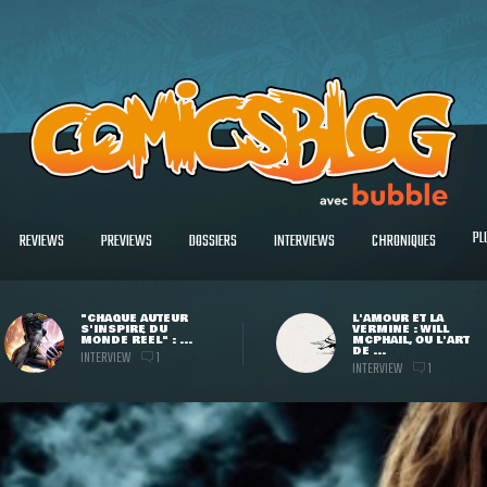
PL
REVIEWS
PREVIEWS
DOSSIERS
INTERVIEWS
CHRONIQUES
"CHAQUE AUTEUR
L'AMOUR ET LA
S'INSPIRE DU
VERMINE : WILL
MONDE RÉEL" : ...
MCPHAIL, OU L'ART
DE ...
INTERVIEW
1
INTERVIEW
1