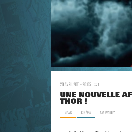
20 AVRIL 2011 - 20:05
1
UNE NOUVELLE A
THOR !
NEWS
CINÉMA
PAR
WOULFO