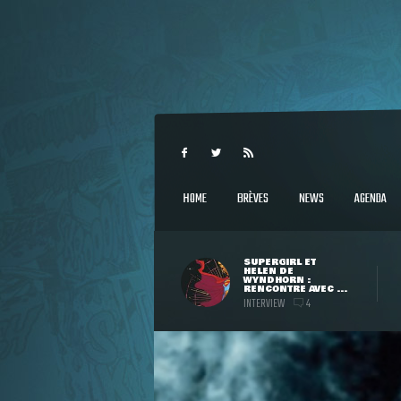
HOME
BRÈVES
NEWS
AGENDA
SUPERGIRL ET
HELEN DE
WYNDHORN :
RENCONTRE AVEC ...
INTERVIEW
4