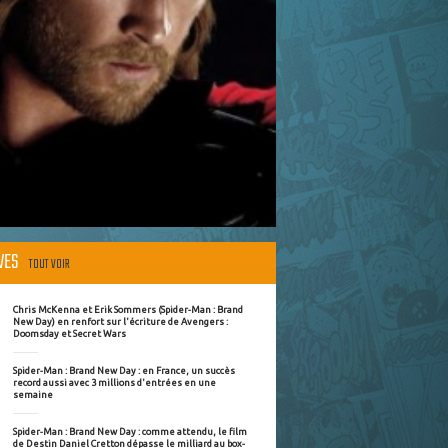
ÈVES
TOUT VOIR
Chris McKenna et Erik Sommers (Spider-Man : Brand
New Day) en renfort sur l'écriture de Avengers :
Doomsday et Secret Wars
Spider-Man : Brand New Day : en France, un succès
record aussi avec 3 millions d'entrées en une
semaine
Spider-Man : Brand New Day : comme attendu, le film
de Destin Daniel Cretton dépasse le milliard au box-