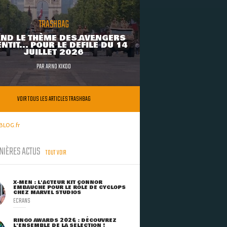
TRASHBAG
ND LE THÈME DES AVENGERS
NTIT... POUR LE DÉFILÉ DU 14
JUILLET 2026
PAR
ARNO KIKOO
VOIR TOUS LES ARTICLES TRASHBAG
BLOG.fr
NIÈRES ACTUS
TOUT VOIR
X-MEN : L'ACTEUR KIT CONNOR
EMBAUCHÉ POUR LE RÔLE DE CYCLOPS
CHEZ MARVEL STUDIOS
ECRANS
RINGO AWARDS 2026 : DÉCOUVREZ
L'ENSEMBLE DE LA SÉLECTION !