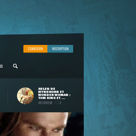
CONNEXION
INSCRIPTION
US
HELEN DE
WYNDHORN ET
WONDER WOMAN :
TOM KING ET ...
INTERVIEW
3