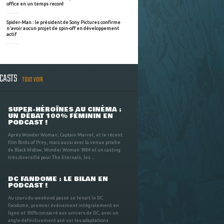
office en un temps record
Spider-Man : le président de Sony Pictures confirme
n'avoir aucun projet de spin-off en développement
actif
DCASTS
TOUT VOIR
SUPER-HÉROÏNES AU CINÉMA :
UN DÉBAT 100% FÉMININ EN
PODCAST !
Après Wonder Woman, Captain Marvel, et le récent
film Birds of Prey, mais aussi avec la venue proche
de Black Widow, Wonder Woman 1984 et un casting
très diversifié pour The Eternals, les ...
DC FANDOME : LE BILAN EN
PODCAST !
Au cours du weekend passé se tenait le DC
Fandome, premier évènement intégralement en
ligne et 100% consacré aux univers de DC, avec un
angle définitivement axé sur les adaptations