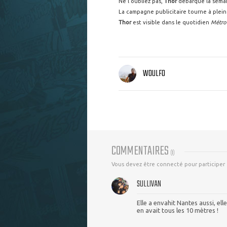
Ne l'oubliez pas,
Thor
débarque la semai
La campagne publicitaire tourne à plei
Thor
est visible dans le quotidien
Métro
WOULFO
COMMENTAIRES
(
1
)
Vous devez être connecté pour participer
SULLIVAN
Elle a envahit Nantes aussi, ell
en avait tous les 10 mètres !