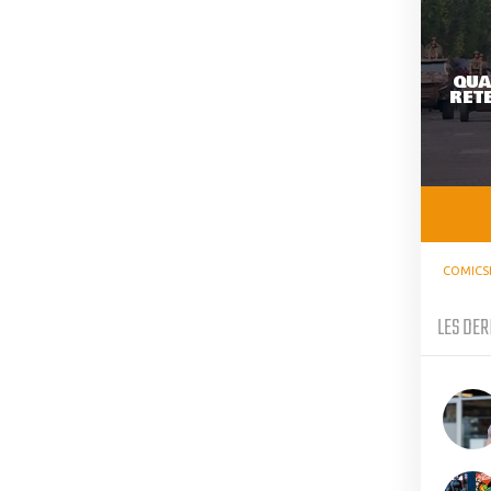
QUA
RETE
COMICS
LES DER