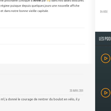
ne prochaine (critique d'
Arrow
par
ici
) dans nos salles obscures.
n régime puisque depuis quelques jours une nouvelle affiche
04 AOU
et dans notre bonne vieille capitale.
LES PO
20 AVRIL 2011
e m\'a donné le courage de rentrer du boulot en vélo, il y