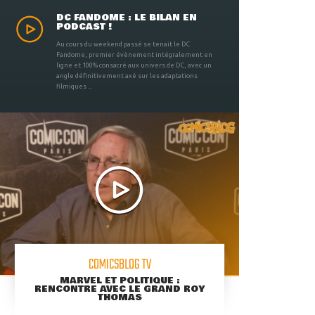
DC FANDOME : LE BILAN EN
PODCAST !
Au cours du weekend passé se tenait le DC
Fandome, premier évènement intégralement en
ligne et 100% consacré aux univers de DC, avec un
angle définitivement axé sur les adaptations
filmiques ...
COMICSBLOG TV
MARVEL ET POLITIQUE :
RENCONTRE AVEC LE GRAND ROY
THOMAS