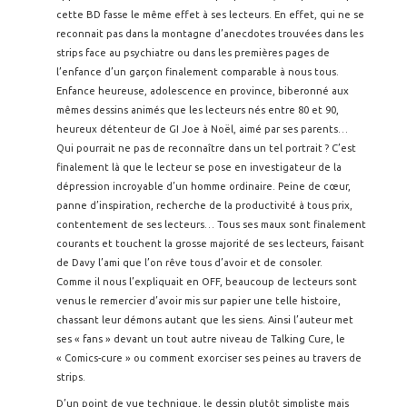
cette BD fasse le même effet à ses lecteurs. En effet, qui ne se
reconnait pas dans la montagne d’anecdotes trouvées dans les
strips face au psychiatre ou dans les premières pages de
l’enfance d’un garçon finalement comparable à nous tous.
Enfance heureuse, adolescence en province, biberonné aux
mêmes dessins animés que les lecteurs nés entre 80 et 90,
heureux détenteur de GI Joe à Noël, aimé par ses parents…
Qui pourrait ne pas de reconnaître dans un tel portrait ? C’est
finalement là que le lecteur se pose en investigateur de la
dépression incroyable d’un homme ordinaire. Peine de cœur,
panne d’inspiration, recherche de la productivité à tous prix,
contentement de ses lecteurs… Tous ses maux sont finalement
courants et touchent la grosse majorité de ses lecteurs, faisant
de Davy l’ami que l’on rêve tous d’avoir et de consoler.
Comme il nous l’expliquait en OFF, beaucoup de lecteurs sont
venus le remercier d’avoir mis sur papier une telle histoire,
chassant leur démons autant que les siens. Ainsi l’auteur met
ses « fans » devant un tout autre niveau de Talking Cure, le
« Comics-cure » ou comment exorciser ses peines au travers de
strips.
D’un point de vue technique, le dessin plutôt simpliste mais