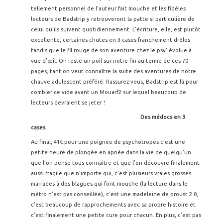
tellement personnel de l’auteur fait mouche et les fidèles
lecteurs de Badstrip y retrouveront la patte si particulière de
celui qu’ils suivent quotidiennement. L’écriture, elle, est plutôt
excellente, certaines chutes en 3 cases franchement drôles
tandis que le fil rouge de son aventure chez le psy’ évolue à
vue d’œil. On reste un poil sur notre fin au terme de ces 70
pages, tant on veut connaître la suite des aventures de notre
chauve adulescent préféré. Rassurez-vous, Badstrip est là pour
combler ce vide avant un Mouarf2 sur lequel beaucoup de
lecteurs devraient se jeter !
Des médocs en 3
cases.
Au final, 41€ pour une poignée de psychotropes c’est une
petite heure de plongée en apnée dans la vie de quelqu’un
que l’on pense tous connaître et que l’on découvre finalement
aussi fragile que n’importe qui, c’est plusieurs vraies grosses
marrades à des blagues qui font mouche (la lecture dans le
métro n’est pas conseillée), c’est une madeleine de proust 2.0,
c’est beaucoup de rapprochements avec sa propre histoire et
c’est finalement une petite cure pour chacun. En plus, c’est pas