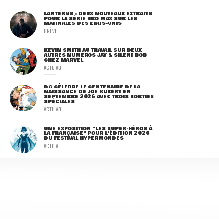
LANTERNS : DEUX NOUVEAUX EXTRAITS
POUR LA SÉRIE HBO MAX SUR LES
MATINALES DES ETATS-UNIS
BRÈVE
KEVIN SMITH AU TRAVAIL SUR DEUX
AUTRES NUMÉROS JAY & SILENT BOB
CHEZ MARVEL
ACTU VO
DC CÉLÈBRE LE CENTENAIRE DE LA
NAISSANCE DE JOE KUBERT EN
SEPTEMBRE 2026 AVEC TROIS SORTIES
SPÉCIALES
ACTU VO
UNE EXPOSITION "LES SUPER-HÉROS À
LA FRANÇAISE" POUR L'ÉDITION 2026
DU FESTIVAL HYPERMONDES
ACTU VF