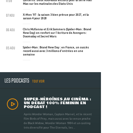
11:09
Lanterns : deux nouveaux extraits pour la série HBO
Max sur les matinales des Etats-Unis
07 AOU
X-Men '97 : la saison 3 bien prévue pour 2027, et la
saison 4 pour 2028
06 AOU
Chris McKenna et Erik Sommers (Spider-Man : Brand
New Day) en renfort sur l'écriture de Avengers :
Doomsday et Secret Wars
05 AOU
Spider-Man : Brand New Day : en France, un succès
record aussi avec 3 millions d'entrées en une
semaine
LES PODCASTS
TOUT VOIR
SUPER-HÉROÏNES AU CINÉMA :
UN DÉBAT 100% FÉMININ EN
PODCAST !
Après Wonder Woman, Captain Marvel, et le récent
film Birds of Prey, mais aussi avec la venue proche
de Black Widow, Wonder Woman 1984 et un casting
très diversifié pour The Eternals, les ...