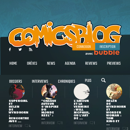
CONNEXION
INSCRIPTION
HOME
BRÈVES
NEWS
AGENDA
REVIEWS
PREVIEWS
PLUS
DOSSIERS
INTERVIEWS
CHRONIQUES
SUPERGIRL
"CHAQUE
L'AMOUR
HELEN
ET
AUTEUR
ET LA
DE
HELEN
S'INSPIRE
VERMINE
WYNDHORN
DE
DU
: WILL
ET
WYNDHORN
MONDE
MCPHAIL,
WONDER
:
RÉEL" :
OU L'ART
WOMAN :
RENCONTRE
...
DE ...
TOM
AVEC ...
KING ET
INTERVIEW
INTERVIEW
1
1
...
INTERVIEW
4
INTERVIEW
3