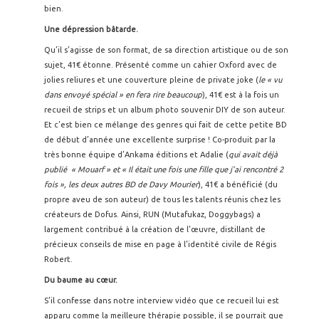
bien.
Une dépression bâtarde.
Qu’il s’agisse de son format, de sa direction artistique ou de son
sujet, 41€ étonne. Présenté comme un cahier Oxford avec de
jolies reliures et une couverture pleine de private joke (
le « vu
dans envoyé spécial » en fera rire beaucoup
), 41€ est à la fois un
recueil de strips et un album photo souvenir DIY de son auteur.
Et c’est bien ce mélange des genres qui fait de cette petite BD
de début d’année une excellente surprise ! Co-produit par la
très bonne équipe d’Ankama éditions et Adalie (
qui avait déjà
publié « Mouarf » et « Il était une fois une fille que j’ai rencontré 2
fois », les deux autres BD de Davy Mourier
), 41€ a bénéficié (du
propre aveu de son auteur) de tous les talents réunis chez les
créateurs de Dofus. Ainsi, RUN (Mutafukaz, Doggybags) a
largement contribué à la création de l’œuvre, distillant de
précieux conseils de mise en page à l’identité civile de Régis
Robert.
Du baume au cœur.
S’il confesse dans notre interview vidéo que ce recueil lui est
apparu comme la meilleure thérapie possible, il se pourrait que