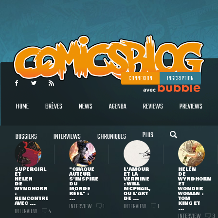
CONNEXION
INSCRIPTION
HOME
BRÈVES
NEWS
AGENDA
REVIEWS
PREVIEWS
PLUS
DOSSIERS
INTERVIEWS
CHRONIQUES
SUPERGIRL
"CHAQUE
L'AMOUR
HELEN
ET
AUTEUR
ET LA
DE
HELEN
S'INSPIRE
VERMINE
WYNDHORN
DE
DU
: WILL
ET
WYNDHORN
MONDE
MCPHAIL,
WONDER
:
RÉEL" :
OU L'ART
WOMAN :
RENCONTRE
...
DE ...
TOM
AVEC ...
KING ET
INTERVIEW
INTERVIEW
1
1
...
INTERVIEW
4
INTERVIEW
3