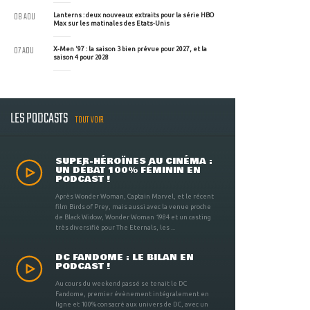
08 AOU
Lanterns : deux nouveaux extraits pour la série HBO
Max sur les matinales des Etats-Unis
07 AOU
X-Men '97 : la saison 3 bien prévue pour 2027, et la
saison 4 pour 2028
LES PODCASTS
TOUT VOIR
SUPER-HÉROÏNES AU CINÉMA :
UN DÉBAT 100% FÉMININ EN
PODCAST !
Après Wonder Woman, Captain Marvel, et le récent
film Birds of Prey, mais aussi avec la venue proche
de Black Widow, Wonder Woman 1984 et un casting
très diversifié pour The Eternals, les ...
DC FANDOME : LE BILAN EN
PODCAST !
Au cours du weekend passé se tenait le DC
Fandome, premier évènement intégralement en
ligne et 100% consacré aux univers de DC, avec un