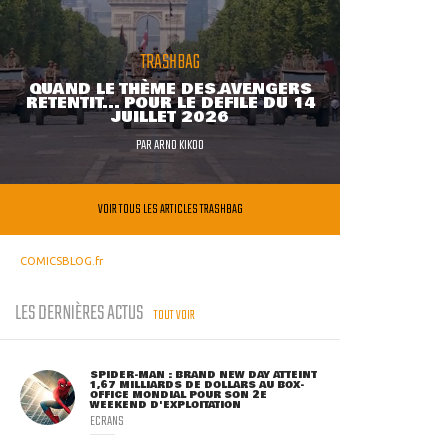
TRASHBAG
QUAND LE THÈME DES AVENGERS
RETENTIT... POUR LE DÉFILÉ DU 14
JUILLET 2026
PAR
ARNO KIKOO
VOIR TOUS LES ARTICLES TRASHBAG
COMICSBLOG.fr
LES DERNIÈRES ACTUS
TOUT VOIR
SPIDER-MAN : BRAND NEW DAY ATTEINT
1,67 MILLIARDS DE DOLLARS AU BOX-
OFFICE MONDIAL POUR SON 2E
WEEKEND D'EXPLOITATION
ECRANS