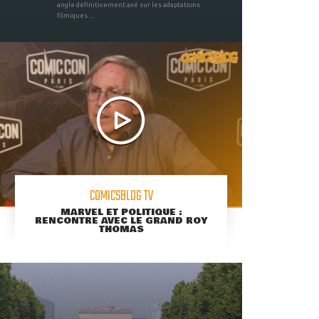
angle définitivement axé sur les adaptations
filmiques ...
COMICSBLOG TV
MARVEL ET POLITIQUE :
RENCONTRE AVEC LE GRAND ROY
THOMAS