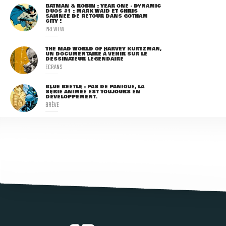
BATMAN & ROBIN : YEAR ONE - DYNAMIC
DUOS #1 : MARK WAID ET CHRIS
SAMNEE DE RETOUR DANS GOTHAM
CITY !
PREVIEW
THE MAD WORLD OF HARVEY KURTZMAN,
UN DOCUMENTAIRE À VENIR SUR LE
DESSINATEUR LÉGENDAIRE
ECRANS
BLUE BEETLE : PAS DE PANIQUE, LA
SÉRIE ANIMÉE EST TOUJOURS EN
DÉVELOPPEMENT.
BRÈVE