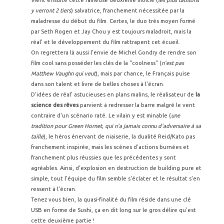
Vient ensuite cette fameuse deuxième moitié (
les plus tatillons
y verront 2 tiers
) salvatrice, franchement nécessitée par la
maladresse du début du film. Certes, le duo très moyen formé
par Seth Rogen et Jay Chou y est toujours maladroit, mais la
réal' et le développement du film rattrapent cet écueil.
On regrettera là aussi l'envie de Michel Gondry de rendre son
film cool sans posséder les clés de la "coolness" (
n'est pas
Matthew Vaughn qui veut
), mais par chance, le Français puise
dans son talent et livre de belles choses à l'écran.
D'idées de réal' astucieuses en plans malins, le réalisateur de
la
science des rêves
parvient à redresser la barre malgré le vent
contraire d'un scénario raté. Le vilain y est minable (
une
tradition pour Green Hornet, qui n'a jamais connu d'adversaire à sa
taille
), le héros énervant de niaiserie, la dualité Reid/Kato pas
franchement inspirée, mais les scènes d'actions burnées et
franchement plus réussies que les précédentes y sont
agréables. Ainsi, d'explosion en destruction de building pure et
simple, tout l'équipe du film semble s'éclater et le résultat s'en
ressent à l'écran.
Tenez vous bien, la quasi-finalité du film réside dans une clé
USB en forme de Sushi, ça en dit long sur le gros délire qu'est
cette deuxième partie !