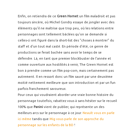
Enfin, on retiendra de ce
Green Hornet
un film maladroit et pas
toujours sincère, où Michel Gondry essaye de jongler avec des
éléments qu'il ne maîtrise que trop peu, où les relations entre
personnages sont tellement bâclées qu'on se demande si
celles-ci ont figuré dans la short-list des "choses à montrer" du
staff et d'un tout mal casté. En période d'été, ce genre de
productions se ferait bachée sans avoir le temps de se
défendre. Là, en tant que premier blockbuster de l'année et
comme ouverture aux hostilités à venir, The Green Hornet est
bon à prendre comme un film pop-corn, mais certainement pas
autrement. Il en ressort donc un film sauvé par une deuxième
moitié nettement meilleure que son introduction et par un fun
parfois franchement savoureux.
Pour ceux qui voudraient aborder une vraie bonne histoire du
personnage toutefois, rabattez vous à sans hésiter sur le recueil
100% que
Panini
vient de publier, qui représente un des
meilleurs arcs sur le personnage à ce jour.
Neault vous en parle
ici même
tandis que
Mig vous parle de son approche du
personnage sur les enfants de la BD
!