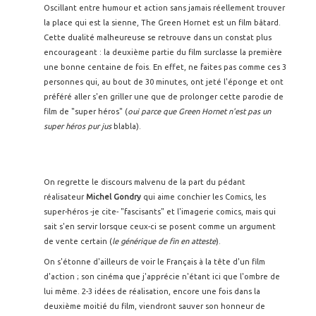
Oscillant entre humour et action sans jamais réellement trouver
la place qui est la sienne, The Green Hornet est un film bâtard.
Cette dualité malheureuse se retrouve dans un constat plus
encourageant : la deuxième partie du film surclasse la première
une bonne centaine de fois. En effet, ne faites pas comme ces 3
personnes qui, au bout de 30 minutes, ont jeté l'éponge et ont
préféré aller s'en griller une que de prolonger cette parodie de
film de "super héros" (
oui parce que Green Hornet n'est pas un
super héros pur jus
blabla).
On regrette le discours malvenu de la part du pédant
réalisateur
Michel Gondry
qui aime conchier les Comics, les
super-héros -je cite- "fascisants" et l'imagerie comics, mais qui
sait s'en servir lorsque ceux-ci se posent comme un argument
de vente certain (
le générique de fin en atteste
).
On s'étonne d'ailleurs de voir le Français à la tête d'un film
d'action ; son cinéma que j'apprécie n'étant ici que l'ombre de
lui même. 2-3 idées de réalisation, encore une fois dans la
deuxième moitié du film, viendront sauver son honneur de