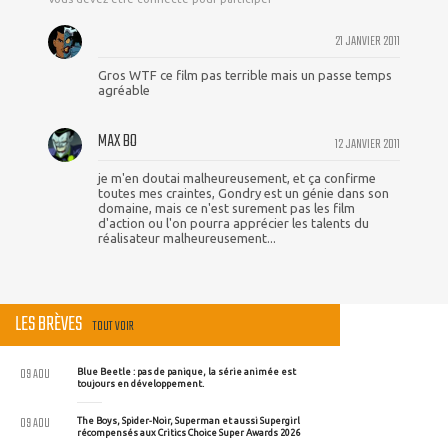
21 JANVIER 2011
Gros WTF ce film pas terrible mais un passe temps
agréable
MAX BO
12 JANVIER 2011
je m'en doutai malheureusement, et ça confirme
toutes mes craintes, Gondry est un génie dans son
domaine, mais ce n'est surement pas les film
d'action ou l'on pourra apprécier les talents du
réalisateur malheureusement...
LES BRÈVES
TOUT VOIR
09 AOU
Blue Beetle : pas de panique, la série animée est
toujours en développement.
09 AOU
The Boys, Spider-Noir, Superman et aussi Supergirl
récompensés aux Critics Choice Super Awards 2026