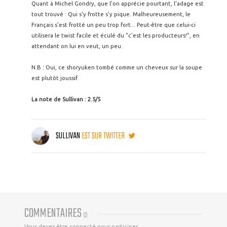
Quant à Michel Gondry, que l'on apprécie pourtant, l'adage est
tout trouvé : Qui s'y frotte s'y pique. Malheureusement, le
Français s'est frotté un peu trop fort... Peut-être que celui-ci
utilisera le twist facile et éculé du "c'est les producteurs!", en
attendant on lui en veut, un peu.
N.B : Oui, ce shoryuken tombé comme un cheveux sur la soupe
est plutôt joussif.
La note de Sullivan : 2.5/5
SULLIVAN
EST SUR TWITTER
COMMENTAIRES
(
2
)
Vous devez être connecté pour participer