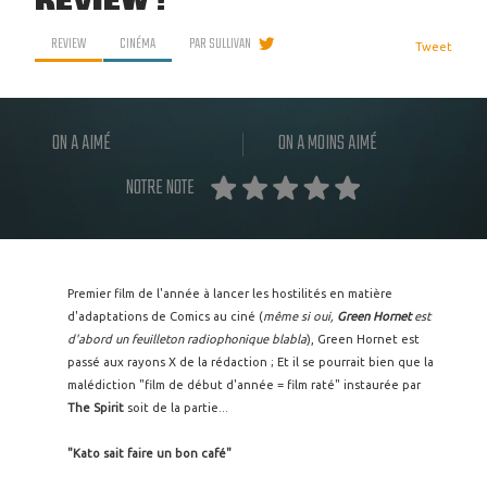
REVIEW !
REVIEW
CINÉMA
PAR
SULLIVAN
Tweet
ON A AIMÉ
ON A MOINS AIMÉ
NOTRE NOTE
Premier film de l'année à lancer les hostilités en matière
d'adaptations de Comics au ciné (
même si oui,
Green Hornet
est
d'abord un feuilleton radiophonique blabla
), Green Hornet est
passé aux rayons X de la rédaction ; Et il se pourrait bien que la
malédiction "film de début d'année = film raté" instaurée par
The Spirit
soit de la partie...
"Kato sait faire un bon café"