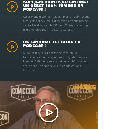
SUPER-HÉROÏNES AU CINÉMA :
UN DÉBAT 100% FÉMININ EN
PODCAST !
Après Wonder Woman, Captain Marvel, et le récent
film Birds of Prey, mais aussi avec la venue proche
de Black Widow, Wonder Woman 1984 et un casting
très diversifié pour The Eternals, les ...
DC FANDOME : LE BILAN EN
PODCAST !
Au cours du weekend passé se tenait le DC
Fandome, premier évènement intégralement en
ligne et 100% consacré aux univers de DC, avec un
angle définitivement axé sur les adaptations
filmiques ...