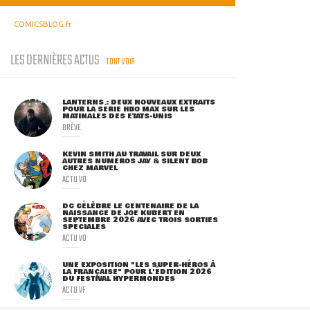
COMICSBLOG.fr
LES DERNIÈRES ACTUS
TOUT VOIR
LANTERNS : DEUX NOUVEAUX EXTRAITS
POUR LA SÉRIE HBO MAX SUR LES
MATINALES DES ETATS-UNIS
BRÈVE
KEVIN SMITH AU TRAVAIL SUR DEUX
AUTRES NUMÉROS JAY & SILENT BOB
CHEZ MARVEL
ACTU VO
DC CÉLÈBRE LE CENTENAIRE DE LA
NAISSANCE DE JOE KUBERT EN
SEPTEMBRE 2026 AVEC TROIS SORTIES
SPÉCIALES
ACTU VO
UNE EXPOSITION "LES SUPER-HÉROS À
LA FRANÇAISE" POUR L'ÉDITION 2026
DU FESTIVAL HYPERMONDES
ACTU VF