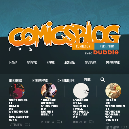
CONNEXION
INSCRIPTION
HOME
BRÈVES
NEWS
AGENDA
REVIEWS
PREVIEWS
PLUS
DOSSIERS
INTERVIEWS
CHRONIQUES
SUPERGIRL
"CHAQUE
L'AMOUR
HELEN
ET
AUTEUR
ET LA
DE
HELEN
S'INSPIRE
VERMINE
WYNDHORN
DE
DU
: WILL
ET
WYNDHORN
MONDE
MCPHAIL,
WONDER
:
RÉEL" :
OU L'ART
WOMAN :
RENCONTRE
...
DE ...
TOM
AVEC ...
KING ET
INTERVIEW
INTERVIEW
1
1
...
INTERVIEW
4
INTERVIEW
3