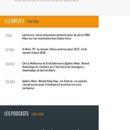
LES BRÈVES
TOUT VOIR
11:09
Lanterns : deux nouveaux extraits pour la série HBO
Max sur les matinales des Etats-Unis
07 AOU
X-Men '97 : la saison 3 bien prévue pour 2027, et la
saison 4 pour 2028
06 AOU
Chris McKenna et Erik Sommers (Spider-Man : Brand
New Day) en renfort sur l'écriture de Avengers :
Doomsday et Secret Wars
05 AOU
Spider-Man : Brand New Day : en France, un succès
record aussi avec 3 millions d'entrées en une
semaine
LES PODCASTS
TOUT VOIR