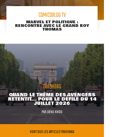
COMICSBLOG TV
MARVEL ET POLITIQUE :
RENCONTRE AVEC LE GRAND ROY
THOMAS
TRASHBAG
QUAND LE THÈME DES AVENGERS
RETENTIT... POUR LE DÉFILÉ DU 14
JUILLET 2026
PAR
ARNO KIKOO
VOIR TOUS LES ARTICLES TRASHBAG