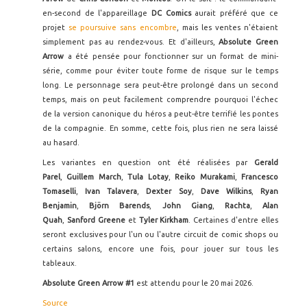
en-second de l'appareillage
DC Comics
aurait préféré que ce
projet
se poursuive sans encombre
, mais les ventes n'étaient
simplement pas au rendez-vous. Et d'ailleurs,
Absolute Green
Arrow
a été pensée pour fonctionner sur un format de mini-
série, comme pour éviter toute forme de risque sur le temps
long. Le personnage sera peut-être prolongé dans un second
temps, mais on peut facilement comprendre pourquoi l'échec
de la version canonique du héros a peut-être terrifié les pontes
de la compagnie. En somme, cette fois, plus rien ne sera laissé
au hasard.
Les variantes en question ont été réalisées par
Gerald
Parel
,
Guillem March
,
Tula Lotay
,
Reiko Murakami
,
Francesco
Tomaselli
,
Ivan Talavera
,
Dexter Soy
,
Dave Wilkins
,
Ryan
Benjamin
,
Björn Barends
,
John Giang
,
Rachta
,
Alan
Quah
,
Sanford Greene
et
Tyler Kirkham
. Certaines d'entre elles
seront exclusives pour l'un ou l'autre circuit de comic shops ou
certains salons, encore une fois, pour jouer sur tous les
tableaux.
Absolute Green Arrow #1
est attendu pour le 20 mai 2026.
Source