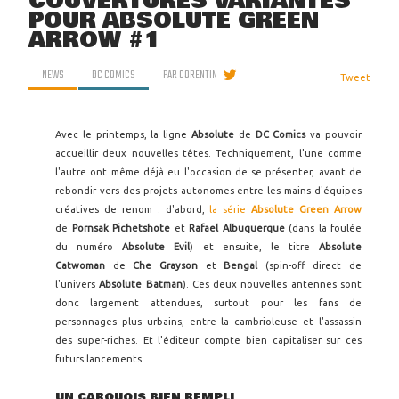
COUVERTURES VARIANTES
POUR ABSOLUTE GREEN
ARROW #1
NEWS
DC COMICS
PAR
CORENTIN
Tweet
Avec le printemps, la ligne
Absolute
de
DC Comics
va pouvoir
accueillir deux nouvelles têtes. Techniquement, l'une comme
l'autre ont même déjà eu l'occasion de se présenter, avant de
rebondir vers des projets autonomes entre les mains d'équipes
créatives de renom : d'abord,
la série
Absolute Green Arrow
de
Pornsak Pichetshote
et
Rafael Albuquerque
(dans la foulée
du numéro
Absolute Evil
) et ensuite, le titre
Absolute
Catwoman
de
Che Grayson
et
Bengal
(spin-off direct de
l'univers
Absolute Batman
). Ces deux nouvelles antennes sont
donc largement attendues, surtout pour les fans de
personnages plus urbains, entre la cambrioleuse et l'assassin
des super-riches. Et l'éditeur compte bien capitaliser sur ces
futurs lancements.
UN CARQUOIS BIEN REMPLI