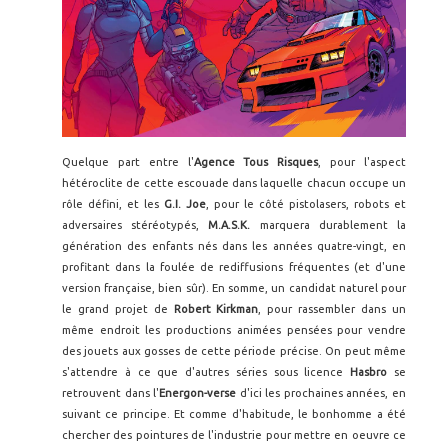
Quelque part entre l'
Agence Tous Risques
, pour l'aspect
hétéroclite de cette escouade dans laquelle chacun occupe un
rôle défini, et les
G.I. Joe
, pour le côté pistolasers, robots et
adversaires stéréotypés,
M.A.S.K.
marquera durablement la
génération des enfants nés dans les années quatre-vingt, en
profitant dans la foulée de rediffusions fréquentes (et d'une
version française, bien sûr). En somme, un candidat naturel pour
le grand projet de
Robert Kirkman
, pour rassembler dans un
même endroit les productions animées pensées pour vendre
des jouets aux gosses de cette période précise. On peut même
s'attendre à ce que d'autres séries sous licence
Hasbro
se
retrouvent dans l'
Energon-verse
d'ici les prochaines années, en
suivant ce principe. Et comme d'habitude, le bonhomme a été
chercher des pointures de l'industrie pour mettre en oeuvre ce