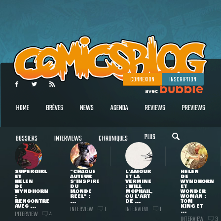
CONNEXION
INSCRIPTION
HOME
BRÈVES
NEWS
AGENDA
REVIEWS
PREVIEWS
PLUS
DOSSIERS
INTERVIEWS
CHRONIQUES
SUPERGIRL
"CHAQUE
L'AMOUR
HELEN
ET
AUTEUR
ET LA
DE
HELEN
S'INSPIRE
VERMINE
WYNDHORN
DE
DU
: WILL
ET
WYNDHORN
MONDE
MCPHAIL,
WONDER
:
RÉEL" :
OU L'ART
WOMAN :
RENCONTRE
...
DE ...
TOM
AVEC ...
KING ET
INTERVIEW
INTERVIEW
1
1
...
INTERVIEW
4
INTERVIEW
3