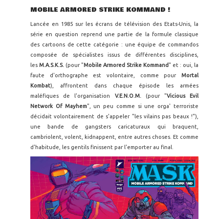
MOBILE ARMORED STRIKE KOMMAND !
Lancée en 1985 sur les écrans de télévision des Etats-Unis, la
série en question reprend une partie de la formule classique
des cartoons de cette catégorie : une équipe de commandos
composée de spécialistes issus de différentes disciplines,
les
M.A.S.K.S.
(pour "
Mobile Armored Strike Kommand
" et : oui, la
faute d'orthographe est volontaire, comme pour
Mortal
Kombat
), affrontent dans chaque épisode les armées
maléfiques de l'organisation
V.E.N.O.M.
(pour "
Vicious Evil
Network Of Mayhem
", un peu comme si une orga' terroriste
décidait volontairement de s'appeler "les vilains pas beaux !"),
une bande de gangsters caricaturaux qui braquent,
cambriolent, volent, kidnappent, entre autres choses. Et comme
d'habitude, les gentils finissent par l'emporter au final.