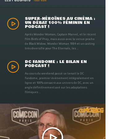
TOUT VOIR
SUPER-HÉROÏNES AU CINÉMA :
UN DÉBAT 100% FÉMININ EN
PODCAST !
Après Wonder Woman, Captain Marvel, et le récent
film Birds of Prey, mais aussi avec la venue proche
de Black Widow, Wonder Woman 1984 et un casting
très diversifié pour The Eternals, les ...
DC FANDOME : LE BILAN EN
PODCAST !
Au cours du weekend passé se tenait le DC
Fandome, premier évènement intégralement en
ligne et 100% consacré aux univers de DC, avec un
angle définitivement axé sur les adaptations
filmiques ...