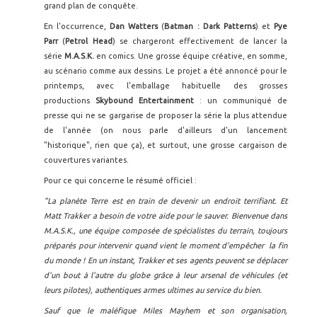
grand plan de conquête.
En l'occurrence,
Dan Watters
(
Batman : Dark Patterns
) et
Pye
Parr
(
Petrol Head
) se chargeront effectivement de lancer la
série
M.A.S.K.
en comics. Une grosse équipe créative, en somme,
au scénario comme aux dessins. Le projet a été annoncé pour le
printemps, avec l'emballage habituelle des grosses
productions
Skybound Entertainment
: un communiqué de
presse qui ne se gargarise de proposer la série la plus attendue
de l'année (on nous parle d'ailleurs d'un lancement
"historique", rien que ça), et surtout, une grosse cargaison de
couvertures variantes.
Pour ce qui concerne le résumé officiel :
"La planète Terre est en train de devenir un endroit terrifiant. Et
Matt Trakker a besoin de votre aide pour le sauver. Bienvenue dans
M.A.S.K., une équipe composée de spécialistes du terrain, toujours
préparés pour intervenir quand vient le moment d'empêcher la fin
du monde ! En un instant, Trakker et ses agents peuvent se déplacer
d'un bout à l'autre du globe grâce à leur arsenal de véhicules (et
leurs pilotes), authentiques armes ultimes au service du bien.
Sauf que le maléfique Miles Mayhem et son organisation,