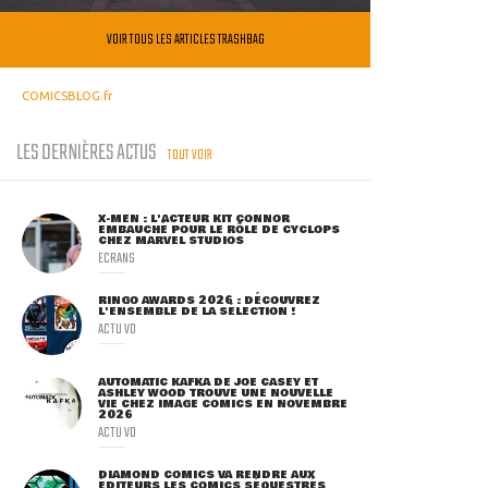
VOIR TOUS LES ARTICLES TRASHBAG
COMICSBLOG.fr
LES DERNIÈRES ACTUS
TOUT VOIR
X-MEN : L'ACTEUR KIT CONNOR
EMBAUCHÉ POUR LE RÔLE DE CYCLOPS
CHEZ MARVEL STUDIOS
ECRANS
RINGO AWARDS 2026 : DÉCOUVREZ
L'ENSEMBLE DE LA SÉLECTION !
ACTU VO
AUTOMATIC KAFKA DE JOE CASEY ET
ASHLEY WOOD TROUVE UNE NOUVELLE
VIE CHEZ IMAGE COMICS EN NOVEMBRE
2026
ACTU VO
DIAMOND COMICS VA RENDRE AUX
ÉDITEURS LES COMICS SÉQUESTRÉS