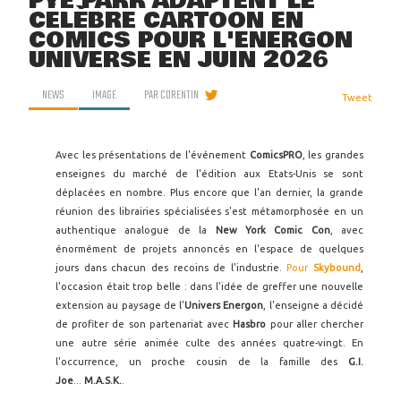
PYE PARR ADAPTENT LE
CÉLÈBRE CARTOON EN
COMICS POUR L'ENERGON
UNIVERSE EN JUIN 2026
NEWS
IMAGE
PAR
CORENTIN
Tweet
Avec les présentations de l'événement
ComicsPRO
, les grandes
enseignes du marché de l'édition aux Etats-Unis se sont
déplacées en nombre. Plus encore que l'an dernier, la grande
réunion des librairies spécialisées s'est métamorphosée en un
authentique analogue de la
New York Comic Con
, avec
énormément de projets annoncés en l'espace de quelques
jours dans chacun des recoins de l'industrie.
Pour
Skybound
,
l'occasion était trop belle : dans l'idée de greffer une nouvelle
extension au paysage de l'
Univers Energon
, l'enseigne a décidé
de profiter de son partenariat avec
Hasbro
pour aller chercher
une autre série animée culte des années quatre-vingt. En
l'occurrence, un proche cousin de la famille des
G.I.
Joe
...
M.A.S.K.
.