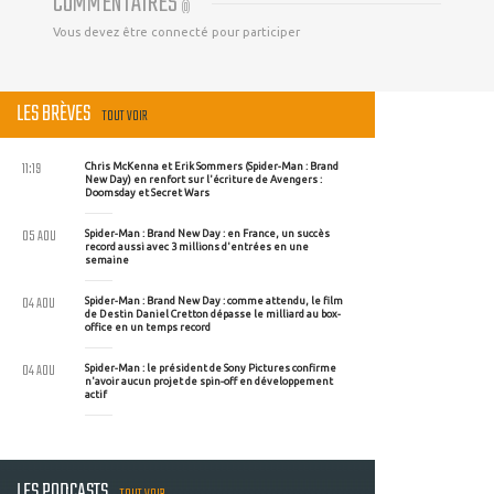
COMMENTAIRES
(
0
)
Vous devez être connecté pour participer
LES BRÈVES
TOUT VOIR
11:19
Chris McKenna et Erik Sommers (Spider-Man : Brand
New Day) en renfort sur l'écriture de Avengers :
Doomsday et Secret Wars
05 AOU
Spider-Man : Brand New Day : en France, un succès
record aussi avec 3 millions d'entrées en une
semaine
04 AOU
Spider-Man : Brand New Day : comme attendu, le film
de Destin Daniel Cretton dépasse le milliard au box-
office en un temps record
04 AOU
Spider-Man : le président de Sony Pictures confirme
n'avoir aucun projet de spin-off en développement
actif
LES PODCASTS