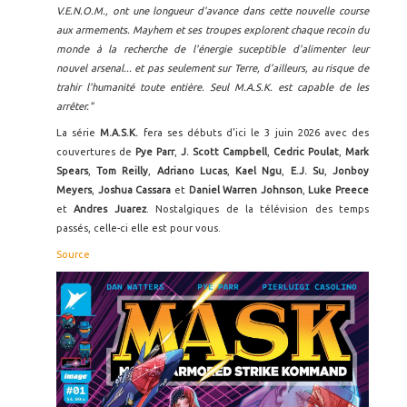
V.E.N.O.M., ont une longueur d'avance dans cette nouvelle course
aux armements. Mayhem et ses troupes explorent chaque recoin du
monde à la recherche de l'énergie suceptible d'alimenter leur
nouvel arsenal... et pas seulement sur Terre, d'ailleurs, au risque de
trahir l'humanité toute entière. Seul M.A.S.K. est capable de les
arrêter."
La série
M.A.S.K.
fera ses débuts d'ici le 3 juin 2026 avec des
couvertures de
Pye Parr
,
J. Scott Campbell
,
Cedric Poulat
,
Mark
Spears
,
Tom Reilly
,
Adriano
Lucas
,
Kael Ngu
,
E.J. Su
,
Jonboy
Meyers
,
Joshua Cassara
et
Daniel Warren Johnson
,
Luke Preece
et
Andres Juarez
. Nostalgiques de la télévision des temps
passés, celle-ci elle est pour vous.
Source