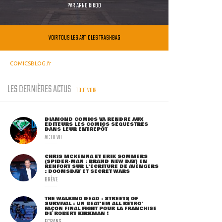
PAR
ARNO KIKOO
VOIR TOUS LES ARTICLES TRASHBAG
COMICSBLOG.fr
LES DERNIÈRES ACTUS
TOUT VOIR
DIAMOND COMICS VA RENDRE AUX
ÉDITEURS LES COMICS SÉQUESTRÉS
DANS LEUR ENTREPÔT
ACTU VO
CHRIS MCKENNA ET ERIK SOMMERS
(SPIDER-MAN : BRAND NEW DAY) EN
RENFORT SUR L'ÉCRITURE DE AVENGERS
: DOOMSDAY ET SECRET WARS
BRÈVE
THE WALKING DEAD : STREETS OF
SURVIVAL : UN BEAT'EM ALL RÉTRO'
FAÇON FINAL FIGHT POUR LA FRANCHISE
DE ROBERT KIRKMAN !
ECRANS