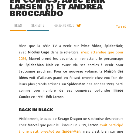
EN COMICS, AVEC ERIK
LARSEN (!) ET ANDREA
BROCCARDO
NEWS
SERIES TV
PAR
ARNO KIKOO
Tweet
Bien que la série TV à venir sur
Prime Video
,
Spider-Noir
,
avec
Nicolas Cage
dans le rôle-titre,
n'est attendue que pour
2026
,
Marvel
prend les devants en remettant le personnage
de
Spider-Man Noir
en avant via ses comics à venir pour
l'automne prochain. Pour ce nouveau volume, la
Maison des
Idées
voit d'ailleurs grand en faisant revenir chez eux l'un de
leurs plus grands artisans sur
Spider-Man
des années 1990, parti
comme bon nombre de ses compères co-fonder
Image
Comics
en 1992 :
Erik Larsen
.
BACK IN BLACK
Visiblement, le papa de
Savage Dragon
ne s'autorise des retours
chez
Marvel
que pour le Tisseur. En 2019,
Larsen
avait participé
à une petit
one-shot
sur
Spider-Man
, mais c'est bien sur une