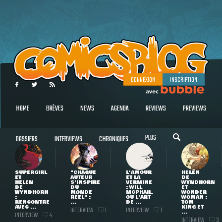
CONNEXION
INSCRIPTION
HOME
BRÈVES
NEWS
AGENDA
REVIEWS
PREVIEWS
PLUS
DOSSIERS
INTERVIEWS
CHRONIQUES
SUPERGIRL
"CHAQUE
L'AMOUR
HELEN
ET
AUTEUR
ET LA
DE
HELEN
S'INSPIRE
VERMINE
WYNDHORN
DE
DU
: WILL
ET
WYNDHORN
MONDE
MCPHAIL,
WONDER
:
RÉEL" :
OU L'ART
WOMAN :
RENCONTRE
...
DE ...
TOM
AVEC ...
KING ET
INTERVIEW
INTERVIEW
1
1
...
INTERVIEW
4
INTERVIEW
3