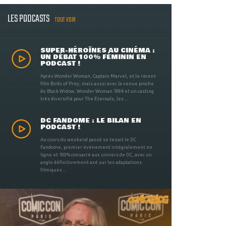
LES PODCASTS
TOUT VOIR
SUPER-HÉROÏNES AU CINÉMA :
UN DÉBAT 100% FÉMININ EN
PODCAST !
Après Wonder Woman, Captain Marvel, et le récent
film Birds of Prey, mais aussi avec la venue proche
de Black Widow, Wonder Woman 1984 et un casting
très diversifié pour The Eternals, les ...
DC FANDOME : LE BILAN EN
PODCAST !
Au cours du weekend passé se tenait le DC
Fandome, premier évènement intégralement en
ligne et 100% consacré aux univers de DC, avec un
angle définitivement axé sur les adaptations
filmiques ...