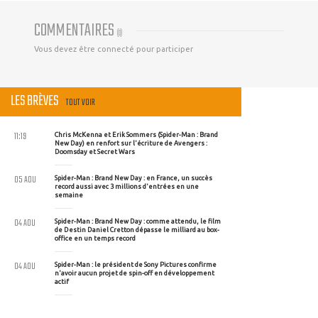
COMMENTAIRES
(
0
)
Vous devez être connecté pour participer
LES BRÈVES
TOUT VOIR
11:19
Chris McKenna et Erik Sommers (Spider-Man : Brand
New Day) en renfort sur l'écriture de Avengers :
Doomsday et Secret Wars
05 AOU
Spider-Man : Brand New Day : en France, un succès
record aussi avec 3 millions d'entrées en une
semaine
04 AOU
Spider-Man : Brand New Day : comme attendu, le film
de Destin Daniel Cretton dépasse le milliard au box-
office en un temps record
04 AOU
Spider-Man : le président de Sony Pictures confirme
n'avoir aucun projet de spin-off en développement
actif