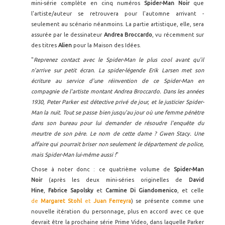
mini-série complète en cinq numéros
Spider-Man Noir
que
l'artiste/auteur se retrouvera pour l'automne arrivant -
seulement au scénario néanmoins. La partie artistique, elle, sera
assurée par le dessinateur
Andrea Broccardo
, vu récemment sur
des titres
Alien
pour la Maison des Idées.
"
Reprenez contact avec le Spider-Man le plus cool avant qu'il
n'arrive sur petit écran. La spider-légende Erik Larsen met son
écriture au service d'une réinvention de ce Spider-Man en
compagnie de l'artiste montant Andrea Broccardo. Dans les années
1930, Peter Parker est détective privé de jour, et le justicier Spider-
Man la nuit. Tout se passe bien jusqu'au jour où une femme pénètre
dans son bureau pour lui demander de résoudre l'enquête du
meurtre de son père. Le nom de cette dame ? Gwen Stacy. Une
affaire qui pourrait briser non seulement le département de police,
mais Spider-Man lui-même aussi !
"
Chose à noter donc : ce quatrième volume de
Spider-Man
Noir
(après les deux mini-séries originelles de
David
Hine
,
Fabrice Sapolsky
et
Carmine Di Giandomenico
, et celle
de
Margaret Stohl
et
Juan Ferreyra
) se présente comme une
nouvelle itération du personnage, plus en accord avec ce que
devrait être la prochaine série Prime Video, dans laquelle Parker