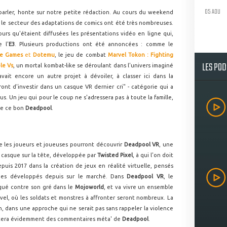
05 AOU
 parler, honte sur notre petite rédaction. Au cours du weekend
r le secteur des adaptations de comics ont été très nombreuses.
ours qu'étaient diffusées les présentations vidéo en ligne qui,
 l'
E3
. Plusieurs productions ont été annoncées : comme le
te Games
et
Dotemu
, le jeu de combat
Marvel Tokon : Fighting
LES PO
ble Vs
, un mortal kombat-like se déroulant dans l'univers imaginé
avait encore un autre projet à dévoiler, à classer ici dans la
nt d'investir dans un casque VR dernier cri" - catégorie qui a
. Un jeu qui pour le coup ne s'adressera pas à toute la famille,
que ce bon
Deadpool
.
que les joueurs et joueuses pourront découvrir
Deadpool VR
, une
 casque sur la tête, développée par
Twisted Pixel
, à qui l'on doit
epuis 2017 dans la création de jeux en réalité virtuelle, pensés
ues développés depuis sur le marché. Dans
Deadpool VR
, le
qué contre son gré dans le
Mojoworld
, et va vivre un ensemble
rvel, où les soldats et monstres à affronter seront nombreux. La
 dans une approche qui ne serait pas sans rappeler la violence
fitera évidemment des commentaires méta' de
Deadpool
.