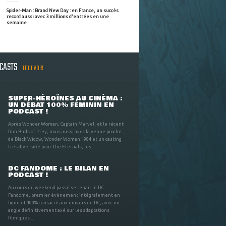
Spider-Man : Brand New Day : en France, un succès
record aussi avec 3 millions d'entrées en une
semaine
DCASTS
TOUT VOIR
SUPER-HÉROÏNES AU CINÉMA :
UN DÉBAT 100% FÉMININ EN
PODCAST !
Après Wonder Woman, Captain Marvel, et le récent
film Birds of Prey, mais aussi avec la venue proche
de Black Widow, Wonder Woman 1984 et un casting
très diversifié pour The Eternals, les ...
DC FANDOME : LE BILAN EN
PODCAST !
Au cours du weekend passé se tenait le DC
Fandome, premier évènement intégralement en
ligne et 100% consacré aux univers de DC, avec un
angle définitivement axé sur les adaptations
filmiques ...