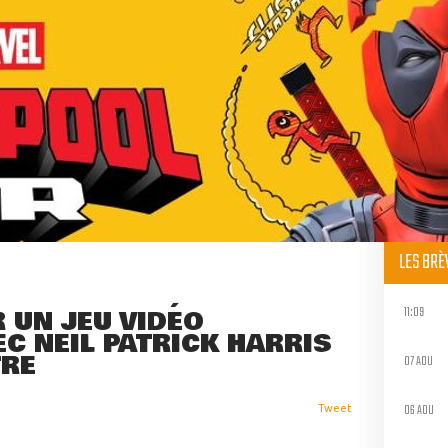
LES BR
11:09
IR UN JEU VIDÉO
C NEIL PATRICK HARRIS
TRE
07 AOU
06 AOU
Tweet