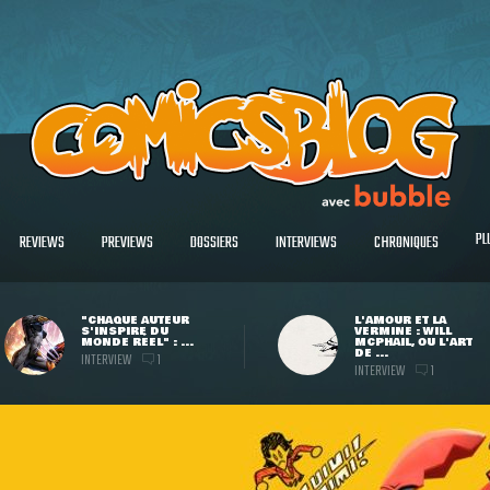
PL
REVIEWS
PREVIEWS
DOSSIERS
INTERVIEWS
CHRONIQUES
"CHAQUE AUTEUR
L'AMOUR ET LA
S'INSPIRE DU
VERMINE : WILL
MONDE RÉEL" : ...
MCPHAIL, OU L'ART
DE ...
INTERVIEW
1
INTERVIEW
1