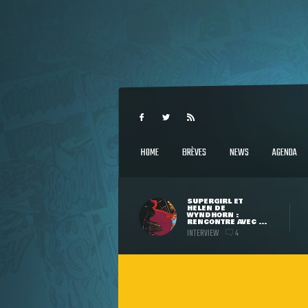
HOME
BRÈVES
NEWS
AGENDA
SUPERGIRL ET
HELEN DE
WYNDHORN :
RENCONTRE AVEC ...
INTERVIEW
4