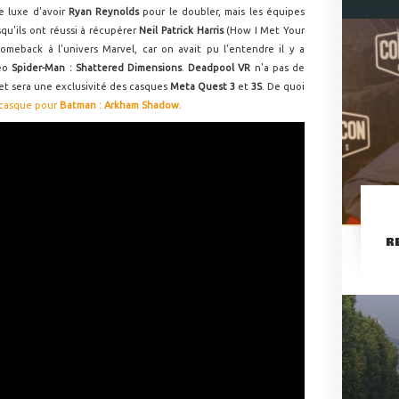
e luxe d'avoir
Ryan Reynolds
pour le doubler, mais les équipes
squ'ils ont réussi à récupérer
Neil Patrick Harris
(How I Met Your
omeback à l'univers Marvel, car on avait pu l'entendre il y a
déo
Spider-Man : Shattered Dimensions
.
Deadpool VR
n'a pas de
et sera une exclusivité des casques
Meta Quest 3
et
3S
. De quoi
 casque pour
Batman : Arkham Shadow
.
R