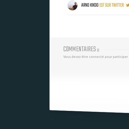
ARNO KIKOO
EST SUR TWITTER
COMMENTAIRES
(
0
)
Vous devez être connecté pour participer