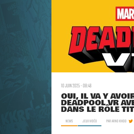
10 JUIN 2025 - 08:46
OUI, IL VA Y AVO
DEADPOOL VR AVE
DANS LE RÔLE TI
NEWS
JEUX VIDÉO
PAR
ARNO KIKOO