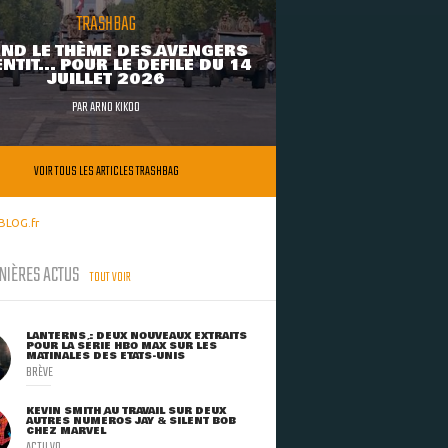
TRASHBAG
ND LE THÈME DES AVENGERS
NTIT... POUR LE DÉFILÉ DU 14
JUILLET 2026
PAR
ARNO KIKOO
VOIR TOUS LES ARTICLES TRASHBAG
BLOG.fr
NIÈRES ACTUS
TOUT VOIR
LANTERNS : DEUX NOUVEAUX EXTRAITS
POUR LA SÉRIE HBO MAX SUR LES
MATINALES DES ETATS-UNIS
BRÈVE
KEVIN SMITH AU TRAVAIL SUR DEUX
AUTRES NUMÉROS JAY & SILENT BOB
CHEZ MARVEL
ACTU VO