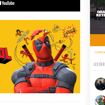
QUA
RETE
COMICS
LES DER