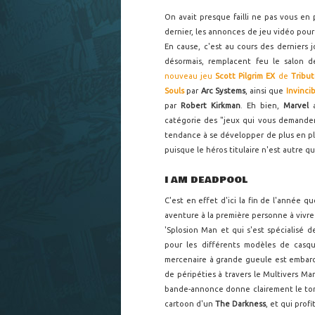
On avait presque failli ne pas vous en
dernier, les annonces de jeu vidéo pou
En cause, c'est au cours des derniers j
désormais, remplacent feu le salon de
nouveau jeu
Scott Pilgrim EX
de
Tribu
Souls
par
Arc Systems
, ainsi que
Invinci
par
Robert Kirkman
. Eh bien,
Marvel
catégorie des "jeux qui vous demandero
tendance à se développer de plus en plus
puisque le héros titulaire n'est autre 
I AM DEADPOOL
C'est en effet d'ici la fin de l'année 
aventure à la première personne à vivre
'Splosion Man et qui s'est spécialisé d
pour les différents modèles de casq
mercenaire à grande gueule est embar
de péripéties à travers le Multivers Ma
bande-annonce donne clairement le ton,
cartoon d'un
The Darkness
, et qui pro