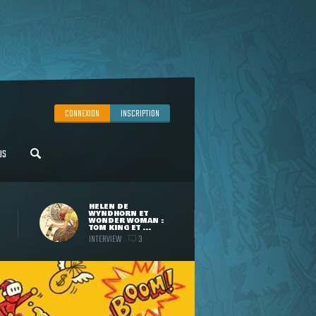
CONNEXION
INSCRIPTION
US
HELEN DE
WYNDHORN ET
WONDER WOMAN :
TOM KING ET ...
INTERVIEW
3