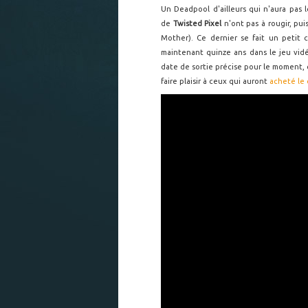
Un Deadpool d'ailleurs qui n'aura pas l
de
Twisted Pixel
n'ont pas à rougir, pui
Mother). Ce dernier se fait un petit c
maintenant quinze ans dans le jeu vi
date de sortie précise pour le moment, 
faire plaisir à ceux qui auront
acheté le