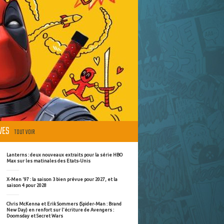
ÈVES
TOUT VOIR
Lanterns : deux nouveaux extraits pour la série HBO
Max sur les matinales des Etats-Unis
X-Men '97 : la saison 3 bien prévue pour 2027, et la
saison 4 pour 2028
Chris McKenna et Erik Sommers (Spider-Man : Brand
New Day) en renfort sur l'écriture de Avengers :
Doomsday et Secret Wars