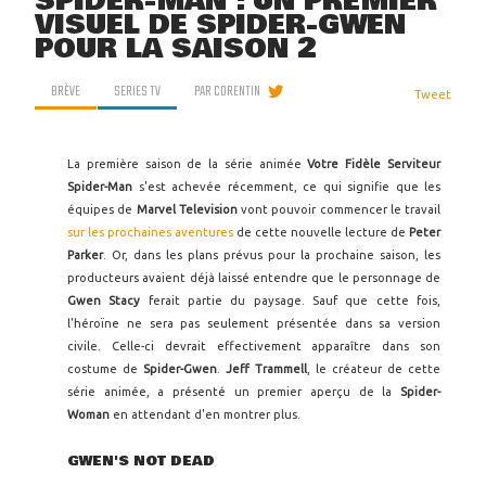
SPIDER-MAN : UN PREMIER
VISUEL DE SPIDER-GWEN
POUR LA SAISON 2
BRÈVE
SERIES TV
PAR
CORENTIN
Tweet
La première saison de la série animée
Votre Fidèle Serviteur
Spider-Man
s'est achevée récemment, ce qui signifie que les
équipes de
Marvel Television
vont pouvoir commencer le travail
sur les prochaines aventures
de cette nouvelle lecture de
Peter
Parker
. Or, dans les plans prévus pour la prochaine saison, les
producteurs avaient déjà laissé entendre que le personnage de
Gwen Stacy
ferait partie du paysage. Sauf que cette fois,
l'héroïne ne sera pas seulement présentée dans sa version
civile. Celle-ci devrait effectivement apparaître dans son
costume de
Spider-Gwen
.
Jeff Trammell
, le créateur de cette
série animée, a présenté un premier aperçu de la
Spider-
Woman
en attendant d'en montrer plus.
GWEN'S NOT DEAD