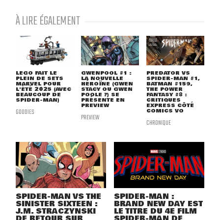
À LIRE ÉGALEMENT
LEGO FAIT LE
GWENPOOL #1 :
PREDATOR VS
PLEIN DE SETS
LA NOUVELLE
SPIDER-MAN #1,
MARVEL POUR
HÉROÏNE (GWEN
BATMAN #159,
L'ÉTÉ 2025 (AVEC
STACY OU GWEN
THE POWER
BEAUCOUP DE
POOLE ?) SE
FANTASY #8 :
SPIDER-MAN)
PRÉSENTE EN
CRITIQUES
PREVIEW
EXPRESS CÔTÉ
GOODIES
COMICS VO
PREVIEW
CHRONIQUE
SPIDER-MAN VS THE
SPIDER-MAN :
SINISTER SIXTEEN :
BRAND NEW DAY EST
J.M. STRACZYNSKI
LE TITRE DU 4E FILM
DE RETOUR SUR
SPIDER-MAN DE