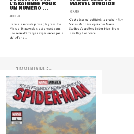
L'ARAIGNÉE POUR
MARVEL STUDIOS
UN NUMÉRO ...
ECRANS
ACTU VO
C'est désormais officiel : le prochain film
Depuis le mois de janvier, le grand Joe
Spider-Man développé chez Marvel
Michael Straczynski s'est engagé dans
Studios s'appellera Spider-Man : Brand
une série d'étranges expériences par le
New Day. L'annonce ...
biais d'une ...
COMMENTAIRES
(
0
)
Vous devez être connecté pour participer