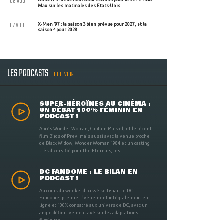
08 AOU
Max sur les matinales des Etats-Unis
07 AOU
X-Men '97 : la saison 3 bien prévue pour 2027, et la
saison 4 pour 2028
LES PODCASTS
TOUT VOIR
SUPER-HÉROÏNES AU CINÉMA :
UN DÉBAT 100% FÉMININ EN
PODCAST !
Après Wonder Woman, Captain Marvel, et le récent
film Birds of Prey, mais aussi avec la venue proche
de Black Widow, Wonder Woman 1984 et un casting
très diversifié pour The Eternals, les ...
DC FANDOME : LE BILAN EN
PODCAST !
Au cours du weekend passé se tenait le DC
Fandome, premier évènement intégralement en
ligne et 100% consacré aux univers de DC, avec un
angle définitivement axé sur les adaptations
filmiques ...