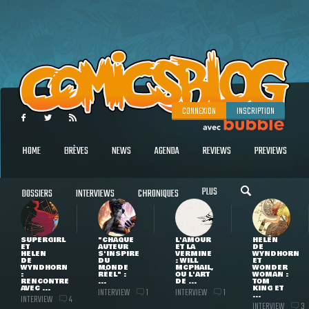
CONNEXION
INSCRIPTION
HOME
BRÈVES
NEWS
AGENDA
REVIEWS
PREVIEWS
PLUS
DOSSIERS
INTERVIEWS
CHRONIQUES
SUPERGIRL
"CHAQUE
L'AMOUR
HELEN
ET
AUTEUR
ET LA
DE
HELEN
S'INSPIRE
VERMINE
WYNDHORN
DE
DU
: WILL
ET
WYNDHORN
MONDE
MCPHAIL,
WONDER
:
RÉEL" :
OU L'ART
WOMAN :
RENCONTRE
...
DE ...
TOM
AVEC ...
KING ET
INTERVIEW
INTERVIEW
1
1
...
INTERVIEW
4
INTERVIEW
3