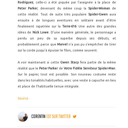
Rodriguez
, celle-ci a été piquée par l'araignée à la place de
Peter Parker
, devenant du même coup la
Spider-Woman
de
cette réalité. Tout de suite très populaire
Spider-Gwen
aura
ensuite à de longues aventures en solitaire avant d'être
finalement rapatriée sur la
Terre-616
. Une autre des grandes
idées de
Nick Lowe
. D'une manière générale, le personnage a
perdu un peu de sa superbe depuis ses débuts, et
probablement parce que
Marvel
n'a pas pu s'empêcher de tirer
sur la corde jusqu'à épuiser le filon, comme souvent.
A voir maintenant si cette
Gwen Stacy
fera partie de la même
réalité que le
Peter Parker
de
Votre Fidèle Serviteur Spider-Man
.
Sur le papier, tout est possible. Son nouveau costume reste
dans les tonalités habituelles, avec une veste à capuche en lieu
et place de l'habituelle tenue intégrale.
Source
CORENTIN
EST SUR TWITTER