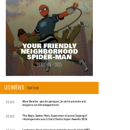
YOUR FRIENDLY
NEIGHBORHOOD
SPIDER-MAN
SERIE-TV - 2025
LES BRÈVES
TOUT VOIR
09 AOU
Blue Beetle : pas de panique, la série animée est
toujours en développement.
09 AOU
The Boys, Spider-Noir, Superman et aussi Supergirl
récompensés aux Critics Choice Super Awards 2026
Lanterns : deux nouveaux extraits pour la série HBO