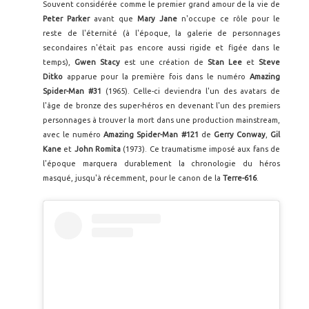
Souvent considérée comme le premier grand amour de la vie de
Peter Parker
avant que
Mary Jane
n'occupe ce rôle pour le
reste de l'éternité (à l'époque, la galerie de personnages
secondaires n'était pas encore aussi rigide et figée dans le
temps),
Gwen Stacy
est une création de
Stan Lee
et
Steve
Ditko
apparue pour la première fois dans le numéro
Amazing
Spider-Man #31
(1965). Celle-ci deviendra l'un des avatars de
l'âge de bronze des super-héros en devenant l'un des premiers
personnages à trouver la mort dans une production mainstream,
avec le numéro
Amazing Spider-Man #121
de
Gerry Conway
,
Gil
Kane
et
John Romita
(1973). Ce traumatisme imposé aux fans de
l'époque marquera durablement la chronologie du héros
masqué, jusqu'à récemment, pour le canon de la
Terre-616
.