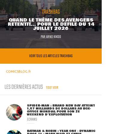
TRASHBAG
QUAND LE THÈME DES AVENGERS
RETENTIT... POUR LE DÉFILÉ DU 14
JUILLET 2026
PAR
ARNO KIKOO
VOIR TOUS LES ARTICLES TRASHBAG
COMICSBLOG.fr
LES DERNIÈRES ACTUS
TOUT VOIR
SPIDER-MAN : BRAND NEW DAY ATTEINT
1,67 MILLIARDS DE DOLLARS AU BOX-
OFFICE MONDIAL POUR SON 2E
WEEKEND D'EXPLOITATION
ECRANS
BATMAN & ROBIN : YEAR ONE - DYNAMIC
DUOS #1 : MARK WAID ET CHRIS