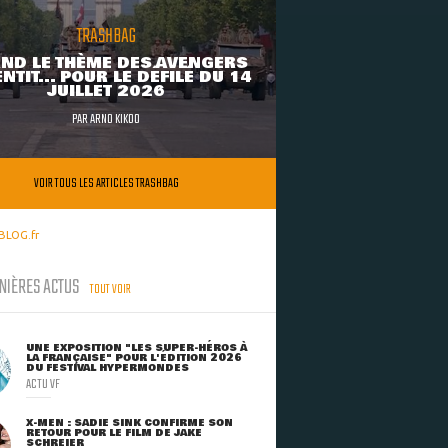
TRASHBAG
ND LE THÈME DES AVENGERS
NTIT... POUR LE DÉFILÉ DU 14
JUILLET 2026
PAR
ARNO KIKOO
VOIR TOUS LES ARTICLES TRASHBAG
BLOG.fr
NIÈRES ACTUS
TOUT VOIR
UNE EXPOSITION "LES SUPER-HÉROS À
LA FRANÇAISE" POUR L'ÉDITION 2026
DU FESTIVAL HYPERMONDES
ACTU VF
X-MEN : SADIE SINK CONFIRME SON
RETOUR POUR LE FILM DE JAKE
SCHREIER