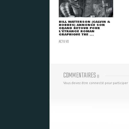
BILL WATTERSON (CALVIN &
HOBBES) ANNONCE SON
GRAND RETOUR POUR
L'ÉTRANGE ROMAN
GRAPHIQUE THE ...
ACTU VO
COMMENTAIRES
(
0
)
Vous devez être connecté pour participer