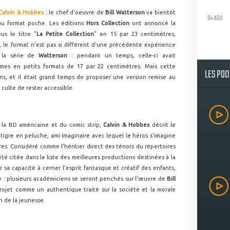
Calvin & Hobbes
: le chef d'oeuvre de
Bill Watterson
va bientôt
04 AOU
 au format poche. Les éditions
Hors Collection
ont annoncé la
us le titre "
La Petite Collection
" en 15 par 23 centimètres,
e, le format n'est pas si différent d'une précédente expérience
 la série de
Watterson
: pendant un temps, celle-ci avait
mes en petits formats de 17 par 22 centimètres. Mais cette
LES PO
ans, et il était grand temps de proposer une version remise au
culte de rester accessible.
 la BD américaine et du comic strip,
Calvin & Hobbes
décrit le
tigre en peluche, ami imaginaire avec lequel le héros s'imagine
res. Considéré comme l'héritier direct des ténors du répertoires
 été citée dans la liste des meilleures productions destinées à la
 sa capacité à cerner l'esprit fantasque et créatif des enfants,
ue : plusieurs académiciens se seront penchés sur l'œuvre de
Bill
rojet comme un authentique traité sur la société et la morale
n de la jeunesse.