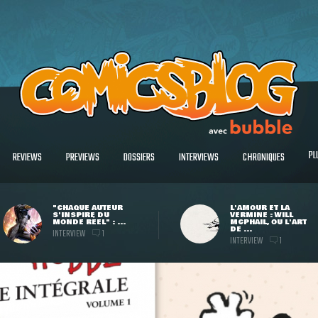
PL
REVIEWS
PREVIEWS
DOSSIERS
INTERVIEWS
CHRONIQUES
"CHAQUE AUTEUR
L'AMOUR ET LA
S'INSPIRE DU
VERMINE : WILL
MONDE RÉEL" : ...
MCPHAIL, OU L'ART
DE ...
INTERVIEW
1
INTERVIEW
1