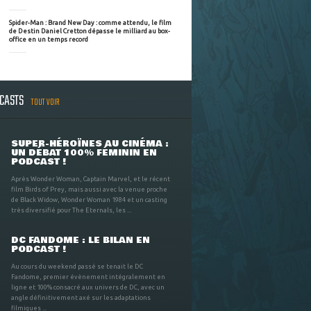
Spider-Man : Brand New Day : comme attendu, le film
de Destin Daniel Cretton dépasse le milliard au box-
office en un temps record
DCASTS
TOUT VOIR
SUPER-HÉROÏNES AU CINÉMA :
UN DÉBAT 100% FÉMININ EN
PODCAST !
Après Wonder Woman, Captain Marvel, et le récent
film Birds of Prey, mais aussi avec la venue proche
de Black Widow, Wonder Woman 1984 et un casting
très diversifié pour The Eternals, les ...
DC FANDOME : LE BILAN EN
PODCAST !
Au cours du weekend passé se tenait le DC
Fandome, premier évènement intégralement en
ligne et 100% consacré aux univers de DC, avec un
angle définitivement axé sur les adaptations
filmiques ...