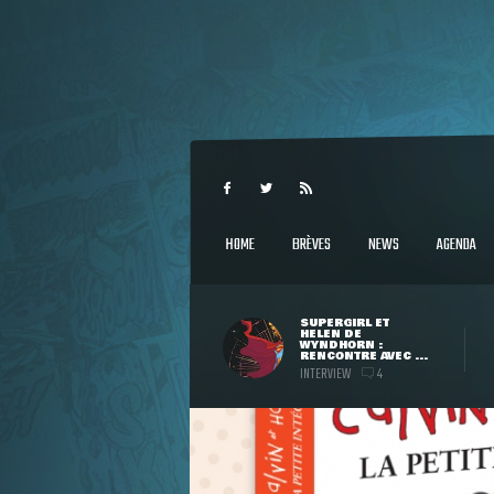
HOME
BRÈVES
NEWS
AGENDA
SUPERGIRL ET
HELEN DE
WYNDHORN :
RENCONTRE AVEC ...
INTERVIEW
4