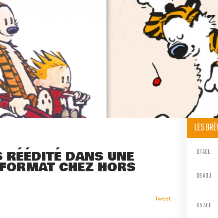
LES BR
07 AOU
 RÉÉDITÉ DANS UNE
T FORMAT CHEZ HORS
06 AOU
Tweet
05 AOU