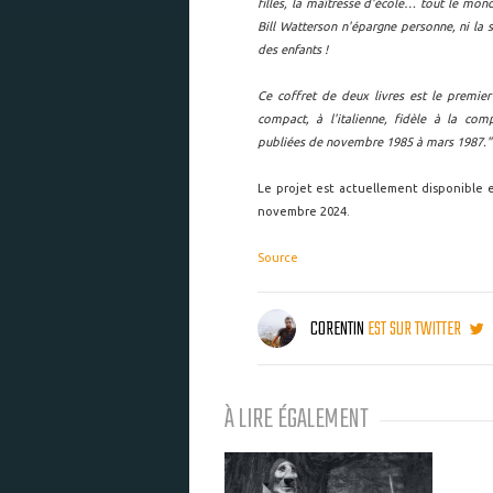
filles, la maîtresse d'école… tout le mond
Bill Watterson n'épargne personne, ni la s
des enfants !
Ce coffret de deux livres est le premie
compact, à l'italienne, fidèle à la comp
publiées de novembre 1985 à mars 1987."
Le projet est actuellement disponible e
novembre 2024.
Source
CORENTIN
EST SUR TWITTER
À LIRE ÉGALEMENT