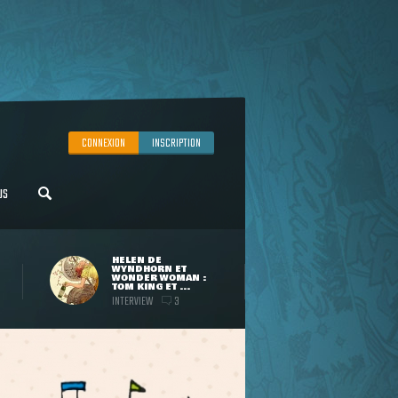
CONNEXION
INSCRIPTION
US
HELEN DE
WYNDHORN ET
WONDER WOMAN :
TOM KING ET ...
INTERVIEW
3