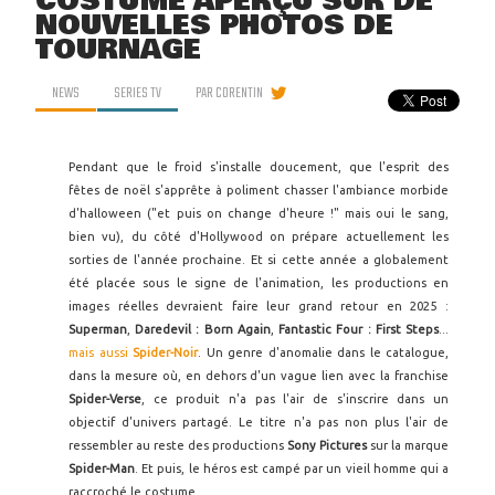
COSTUME APERÇU SUR DE
NOUVELLES PHOTOS DE
TOURNAGE
NEWS
SERIES TV
PAR
CORENTIN
Pendant que le froid s'installe doucement, que l'esprit des
fêtes de noël s'apprête à poliment chasser l'ambiance morbide
d'halloween ("et puis on change d'heure !" mais oui le sang,
bien vu), du côté d'Hollywood on prépare actuellement les
sorties de l'année prochaine. Et si cette année a globalement
été placée sous le signe de l'animation, les productions en
images réelles devraient faire leur grand retour en 2025 :
Superman
,
Daredevil : Born Again
,
Fantastic Four : First Steps
...
mais aussi
Spider-Noir
. Un genre d'anomalie dans le catalogue,
dans la mesure où, en dehors d'un vague lien avec la franchise
Spider-Verse
, ce produit n'a pas l'air de s'inscrire dans un
objectif d'univers partagé. Le titre n'a pas non plus l'air de
ressembler au reste des productions
Sony Pictures
sur la marque
Spider-Man
. Et puis, le héros est campé par un vieil homme qui a
raccroché le costume.