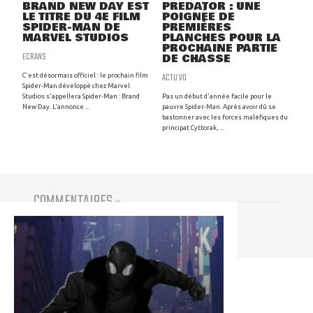
BRAND NEW DAY EST
PREDATOR : UNE
LE TITRE DU 4E FILM
POIGNÉE DE
SPIDER-MAN DE
PREMIÈRES
MARVEL STUDIOS
PLANCHES POUR LA
PROCHAINE PARTIE
ECRANS
DE CHASSE
ACTU VO
C'est désormais officiel : le prochain film
Spider-Man développé chez Marvel
Studios s'appellera Spider-Man : Brand
Pas un début d'année facile pour le
New Day. L'annonce ...
pauvre Spider-Man. Après avoir dû se
bastonner avec les forces maléfiques du
principat Cyttorak, ...
COMMENTAIRES
(
0
)
Vous devez être connecté pour participer