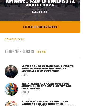
RETENTIT... POUR LE DÉFILÉ DU 14
JUILLET 2026
PAR
ARNO KIKOO
VOIR TOUS LES ARTICLES TRASHBAG
COMICSBLOG.fr
LES DERNIÈRES ACTUS
TOUT VOIR
LANTERNS : DEUX NOUVEAUX EXTRAITS
POUR LA SÉRIE HBO MAX SUR LES
MATINALES DES ETATS-UNIS
BRÈVE
KEVIN SMITH AU TRAVAIL SUR DEUX
AUTRES NUMÉROS JAY & SILENT BOB
CHEZ MARVEL
ACTU VO
DC CÉLÈBRE LE CENTENAIRE DE LA
NAISSANCE DE JOE KUBERT EN