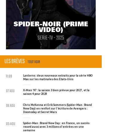
SPIDER-NOIR (PRIME
VIDEO)
SERIE-TV - 2025
LES BRÈVES
TOUT VOIR
11:09
Lanterns : deux nouveaux extraits pour la série HBO
Max sur les matinales des Etats-Unis
07 AOU
X-Men '97 : la saison 3 bien prévue pour 2027, et la
saison 4 pour 2028
06 AOU
Chris McKenna et Erik Sommers (Spider-Man : Brand
New Day) en renfort sur l'écriture de Avengers :
Doomsday et Secret Wars
05 AOU
Spider-Man : Brand New Day : en France, un succès
record aussi avec 3 millions d'entrées en une
semaine