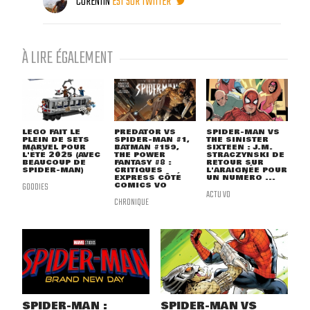
CORENTIN
EST SUR TWITTER
À LIRE ÉGALEMENT
LEGO FAIT LE
PREDATOR VS
SPIDER-MAN VS
PLEIN DE SETS
SPIDER-MAN #1,
THE SINISTER
MARVEL POUR
BATMAN #159,
SIXTEEN : J.M.
L'ÉTÉ 2025 (AVEC
THE POWER
STRACZYNSKI DE
BEAUCOUP DE
FANTASY #8 :
RETOUR SUR
SPIDER-MAN)
CRITIQUES
L'ARAIGNÉE POUR
EXPRESS CÔTÉ
UN NUMÉRO ...
GOODIES
COMICS VO
ACTU VO
CHRONIQUE
SPIDER-MAN :
SPIDER-MAN VS