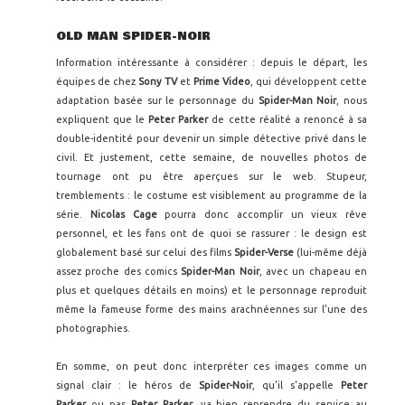
OLD MAN SPIDER-NOIR
Information intéressante à considérer : depuis le départ, les
équipes de chez
Sony TV
et
Prime Video
, qui développent cette
adaptation basée sur le personnage du
Spider-Man Noir
, nous
expliquent que le
Peter Parker
de cette réalité a renoncé à sa
double-identité pour devenir un simple détective privé dans le
civil. Et justement, cette semaine, de nouvelles photos de
tournage ont pu être aperçues sur le web. Stupeur,
tremblements : le costume est visiblement au programme de la
série.
Nicolas Cage
pourra donc accomplir un vieux rêve
personnel, et les fans ont de quoi se rassurer : le design est
globalement basé sur celui des films
Spider-Verse
(lui-même déjà
assez proche des comics
Spider-Man Noir
, avec un chapeau en
plus et quelques détails en moins) et le personnage reproduit
même la fameuse forme des mains arachnéennes sur l'une des
photographies.
En somme, on peut donc interpréter ces images comme un
signal clair : le héros de
Spider-Noir
, qu'il s'appelle
Peter
Parker
ou pas
Peter Parker
,
va bien reprendre du service au