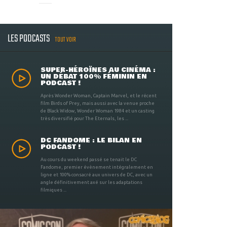
LES PODCASTS
TOUT VOIR
SUPER-HÉROÏNES AU CINÉMA :
UN DÉBAT 100% FÉMININ EN
PODCAST !
Après Wonder Woman, Captain Marvel, et le récent
film Birds of Prey, mais aussi avec la venue proche
de Black Widow, Wonder Woman 1984 et un casting
très diversifié pour The Eternals, les ...
DC FANDOME : LE BILAN EN
PODCAST !
Au cours du weekend passé se tenait le DC
Fandome, premier évènement intégralement en
ligne et 100% consacré aux univers de DC, avec un
angle définitivement axé sur les adaptations
filmiques ...