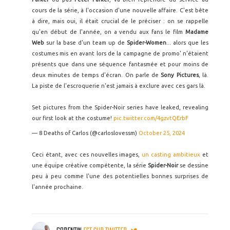
cours de la série, à l'occasion d'une nouvelle affaire. C'est bête
à dire, mais oui, il était crucial de le préciser : on se rappelle
qu'en début de l'année, on a vendu aux fans le film
Madame
Web
sur la base d'un team up de
Spider-Women
... alors que les
costumes mis en avant lors de la campagne de promo' n'étaient
présents que dans une séquence fantasmée et pour moins de
deux minutes de temps d'écran. On parle de
Sony Pictures
, là.
La piste de l'escroquerie n'est jamais à exclure avec ces gars là.
Set pictures from the Spider-Noir series have leaked, revealing
our first look at the costume!
pic.twitter.com/4gzvtQErbF
— 8 Deaths of Carlos (@carloslovessm)
October 25, 2024
Ceci étant, avec ces nouvelles images,
un casting ambitieux
et
une équipe créative compétente, la série
Spider-Noir
se dessine
peu à peu comme l'une des potentielles bonnes surprises de
l'année prochaine.