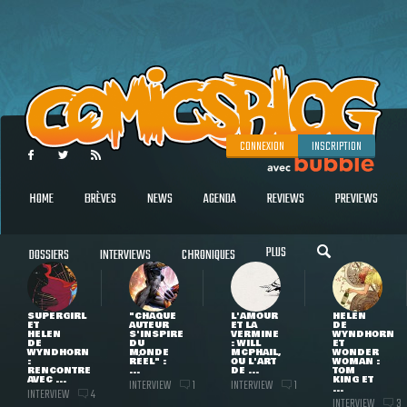
CONNEXION
INSCRIPTION
HOME
BRÈVES
NEWS
AGENDA
REVIEWS
PREVIEWS
PLUS
DOSSIERS
INTERVIEWS
CHRONIQUES
SUPERGIRL
"CHAQUE
L'AMOUR
HELEN
ET
AUTEUR
ET LA
DE
HELEN
S'INSPIRE
VERMINE
WYNDHORN
DE
DU
: WILL
ET
WYNDHORN
MONDE
MCPHAIL,
WONDER
:
RÉEL" :
OU L'ART
WOMAN :
RENCONTRE
...
DE ...
TOM
AVEC ...
KING ET
INTERVIEW
INTERVIEW
1
1
...
INTERVIEW
4
INTERVIEW
3