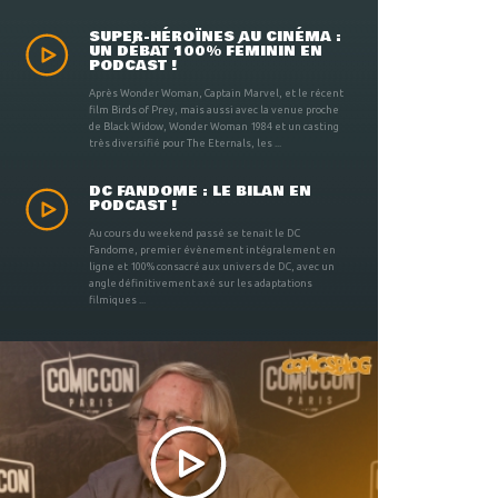
SUPER-HÉROÏNES AU CINÉMA :
UN DÉBAT 100% FÉMININ EN
PODCAST !
Après Wonder Woman, Captain Marvel, et le récent
film Birds of Prey, mais aussi avec la venue proche
de Black Widow, Wonder Woman 1984 et un casting
très diversifié pour The Eternals, les ...
DC FANDOME : LE BILAN EN
PODCAST !
Au cours du weekend passé se tenait le DC
Fandome, premier évènement intégralement en
ligne et 100% consacré aux univers de DC, avec un
angle définitivement axé sur les adaptations
filmiques ...