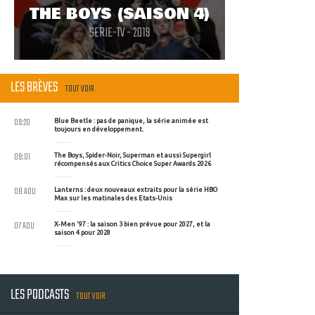
THE BOYS (SAISON 4)
SERIE-TV - 2019
LES BRÈVES
TOUT VOIR
09:20
Blue Beetle : pas de panique, la série animée est
toujours en développement.
09:01
The Boys, Spider-Noir, Superman et aussi Supergirl
récompensés aux Critics Choice Super Awards 2026
08 AOU
Lanterns : deux nouveaux extraits pour la série HBO
Max sur les matinales des Etats-Unis
07 AOU
X-Men '97 : la saison 3 bien prévue pour 2027, et la
saison 4 pour 2028
LES PODCASTS
TOUT VOIR