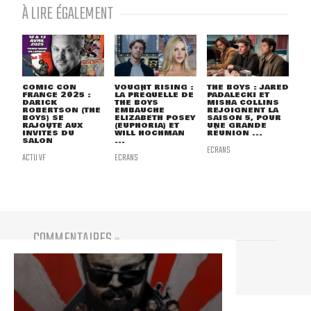
À LIRE ÉGALEMENT
COMIC CON
VOUGHT RISING :
THE BOYS : JARED
FRANCE 2025 :
LA PRÉQUELLE DE
PADALECKI ET
DARICK
THE BOYS
MISHA COLLINS
ROBERTSON (THE
EMBAUCHE
REJOIGNENT LA
BOYS) SE
ELIZABETH POSEY
SAISON 5, POUR
RAJOUTE AUX
(EUPHORIA) ET
UNE GRANDE
INVITÉS DU
WILL HOCHMAN
RÉUNION ...
SALON
...
ECRANS
ACTU VF
ECRANS
COMMENTAIRES
(
0
)
Vous devez être connecté pour participer