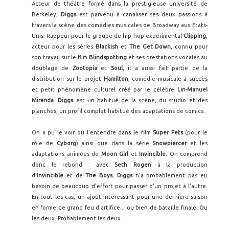
Acteur de théâtre formé dans la prestigieuse université de
Berkeley,
Diggs
est parvenu à canaliser ses deux passions à
travers la scène des comédies musicales de Broadway aux Etats-
Unis. Rappeur pour le groupe de hip hop expérimental
Clipping
,
acteur pour les séries
Blackish
et
The Get Down
, connu pour
son travail sur le film
Blindspotting
et ses prestations vocales au
doublage de
Zootopia
et
Soul
, il a aussi fait partie de la
distribution sur le projet
Hamilton
, comédie musicale à succès
et petit phénomène culturel créé par le célèbre
Lin-Manuel
Miranda
.
Diggs
est un habitué de la scène, du studio et des
planches, un profil complet habitué des adaptations de comics.
On a pu le voir ou l'entendre dans le film
Super Pets
(pour le
rôle de
Cyborg
) ainsi que dans la série
Snowpiercer
et les
adaptations animées de
Moon Girl
et
Invincible
. On comprend
donc le rebond : avec
Seth Rogen
à la production
d'
Invincible
et de
The Boys
,
Diggs
n'a probablement pas eu
besoin de beaucoup d'effort pour passer d'un projet à l'autre.
En tout les cas, un ajout intéressant pour une dernière saison
en forme de grand feu d'artifice... ou bien de bataille finale. Ou
les deux. Probablement les deux.