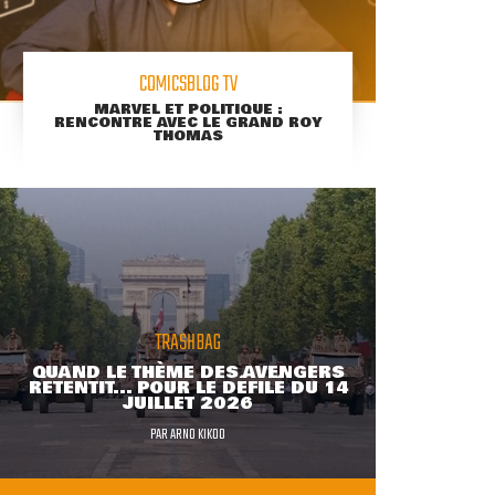
COMICSBLOG TV
MARVEL ET POLITIQUE :
RENCONTRE AVEC LE GRAND ROY
THOMAS
TRASHBAG
QUAND LE THÈME DES AVENGERS
RETENTIT... POUR LE DÉFILÉ DU 14
JUILLET 2026
PAR
ARNO KIKOO