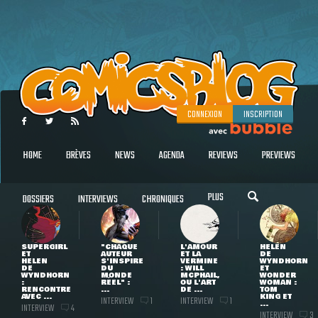
CONNEXION
INSCRIPTION
HOME
BRÈVES
NEWS
AGENDA
REVIEWS
PREVIEWS
PLUS
DOSSIERS
INTERVIEWS
CHRONIQUES
SUPERGIRL
"CHAQUE
L'AMOUR
HELEN
ET
AUTEUR
ET LA
DE
HELEN
S'INSPIRE
VERMINE
WYNDHORN
DE
DU
: WILL
ET
WYNDHORN
MONDE
MCPHAIL,
WONDER
:
RÉEL" :
OU L'ART
WOMAN :
RENCONTRE
...
DE ...
TOM
AVEC ...
KING ET
INTERVIEW
INTERVIEW
1
1
...
INTERVIEW
4
INTERVIEW
3