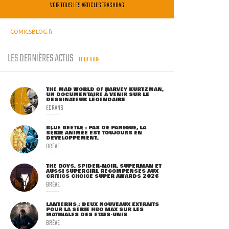
VOIR TOUS LES ARTICLES TRASHBAG
COMICSBLOG.fr
LES DERNIÈRES ACTUS
TOUT VOIR
THE MAD WORLD OF HARVEY KURTZMAN,
UN DOCUMENTAIRE À VENIR SUR LE
DESSINATEUR LÉGENDAIRE
ECRANS
BLUE BEETLE : PAS DE PANIQUE, LA
SÉRIE ANIMÉE EST TOUJOURS EN
DÉVELOPPEMENT.
BRÈVE
THE BOYS, SPIDER-NOIR, SUPERMAN ET
AUSSI SUPERGIRL RÉCOMPENSÉS AUX
CRITICS CHOICE SUPER AWARDS 2026
BRÈVE
LANTERNS : DEUX NOUVEAUX EXTRAITS
POUR LA SÉRIE HBO MAX SUR LES
MATINALES DES ETATS-UNIS
BRÈVE