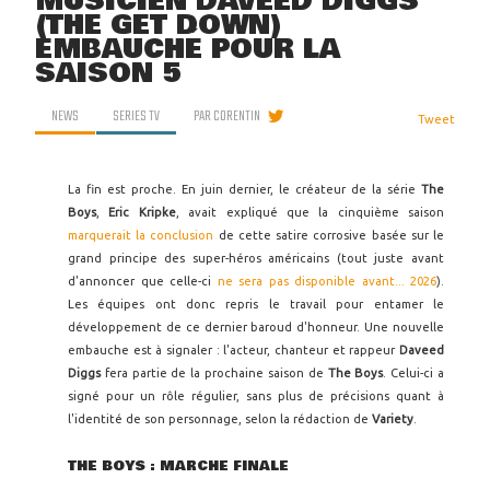
MUSICIEN DAVEED DIGGS
(THE GET DOWN)
EMBAUCHÉ POUR LA
SAISON 5
NEWS
SERIES TV
PAR
CORENTIN
Tweet
La fin est proche. En juin dernier, le créateur de la série
The
Boys
,
Eric Kripke
, avait expliqué que la cinquième saison
marquerait la conclusion
de cette satire corrosive basée sur le
grand principe des super-héros américains (tout juste avant
d'annoncer que celle-ci
ne sera pas disponible avant... 2026
).
Les équipes ont donc repris le travail pour entamer le
développement de ce dernier baroud d'honneur. Une nouvelle
embauche est à signaler : l'acteur, chanteur et rappeur
Daveed
Diggs
fera partie de la prochaine saison de
The Boys
. Celui-ci a
signé pour un rôle régulier, sans plus de précisions quant à
l'identité de son personnage, selon la rédaction de
Variety
.
THE BOYS : MARCHE FINALE