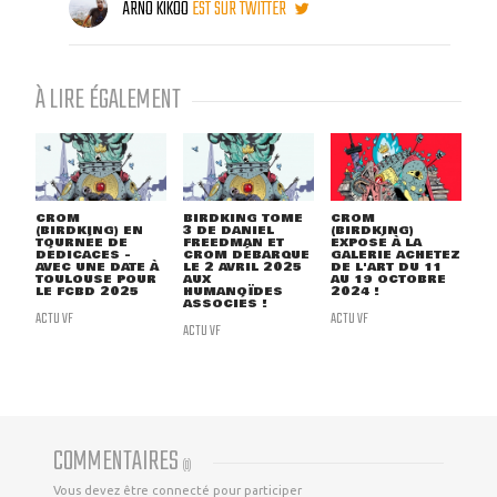
ARNO KIKOO
EST SUR TWITTER
À LIRE ÉGALEMENT
CROM
BIRDKING TOME
CROM
(BIRDKING) EN
3 DE DANIEL
(BIRDKING)
TOURNÉE DE
FREEDMAN ET
EXPOSÉ À LA
DÉDICACES -
CROM DÉBARQUE
GALERIE ACHETEZ
AVEC UNE DATE À
LE 2 AVRIL 2025
DE L'ART DU 11
TOULOUSE POUR
AUX
AU 19 OCTOBRE
LE FCBD 2025
HUMANOÏDES
2024 !
ASSOCIÉS !
ACTU VF
ACTU VF
ACTU VF
COMMENTAIRES
(
0
)
Vous devez être connecté pour participer