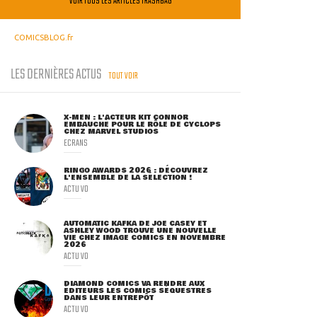
VOIR TOUS LES ARTICLES TRASHBAG
COMICSBLOG.fr
LES DERNIÈRES ACTUS
TOUT VOIR
X-MEN : L'ACTEUR KIT CONNOR
EMBAUCHÉ POUR LE RÔLE DE CYCLOPS
CHEZ MARVEL STUDIOS
ECRANS
RINGO AWARDS 2026 : DÉCOUVREZ
L'ENSEMBLE DE LA SÉLECTION !
ACTU VO
AUTOMATIC KAFKA DE JOE CASEY ET
ASHLEY WOOD TROUVE UNE NOUVELLE
VIE CHEZ IMAGE COMICS EN NOVEMBRE
2026
ACTU VO
DIAMOND COMICS VA RENDRE AUX
ÉDITEURS LES COMICS SÉQUESTRÉS
DANS LEUR ENTREPÔT
ACTU VO