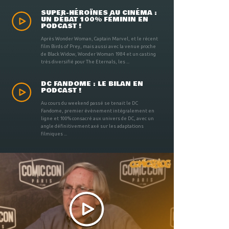
SUPER-HÉROÏNES AU CINÉMA :
UN DÉBAT 100% FÉMININ EN
PODCAST !
Après Wonder Woman, Captain Marvel, et le récent
film Birds of Prey, mais aussi avec la venue proche
de Black Widow, Wonder Woman 1984 et un casting
très diversifié pour The Eternals, les ...
DC FANDOME : LE BILAN EN
PODCAST !
Au cours du weekend passé se tenait le DC
Fandome, premier évènement intégralement en
ligne et 100% consacré aux univers de DC, avec un
angle définitivement axé sur les adaptations
filmiques ...