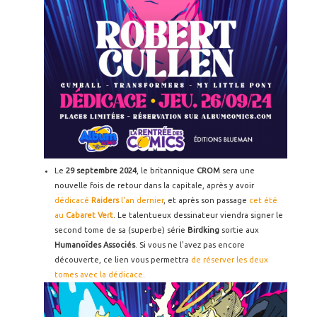
Le
29 septembre 2024
, le britannique
CROM
sera une
nouvelle fois de retour dans la capitale, après y avoir
dédicacé
Raiders
l'an dernier
, et après son passage
cet été
au
Cabaret Vert
. Le talentueux dessinateur viendra signer le
second tome de sa (superbe) série
Birdking
sortie aux
Humanoïdes Associés
. Si vous ne l'avez pas encore
découverte, ce lien vous permettra
de réserver les deux
tomes avec la dédicace
.