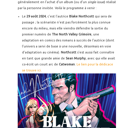
généralement en l'achat d'un album (ou d'un
single issue
) réalisé
par la personne invitée. Voilà le programme à venir :
Le
29 août 2024
, c'est l'autrice
Blake Northcott
qui sera de
passage ; la scénariste n'est pas forcément la plus connue
encore du milieu, mais elle viendra défendre la sortie du
premier numéro de
The North Valley Grimoire
, une
adaptation en comics des romans à succès de l'autrice (dont
l'univers a servi de base à une nouvelle, désormais en voie
d'adaptation au cinéma).
Northcott
s'est aussi fait connaître
en tant que grande amie de
Sean Murphy
, avec qui elle avait
co-écrit un court arc de
Catwoman
.
Le lien pour la dédicace
se trouve ici
.