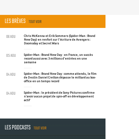
LES BRÈVES
TOUT VOIR
06 AOU
Chris McKenna et Erik Sommers (Spider-Man : Brand
New Day) en renfort sur l'écriture de Avengers :
Doomsday et Secret Wars
05 AOU
Spider-Man : Brand New Day : en France, un succès
record aussi avec 3 millions d'entrées en une
semaine
04 AOU
Spider-Man : Brand New Day : comme attendu, le film
de Destin Daniel Cretton dépasse le milliard au box-
office en un temps record
04 AOU
Spider-Man : le président de Sony Pictures confirme
n'avoir aucun projet de spin-off en développement
actif
LES PODCASTS
TOUT VOIR