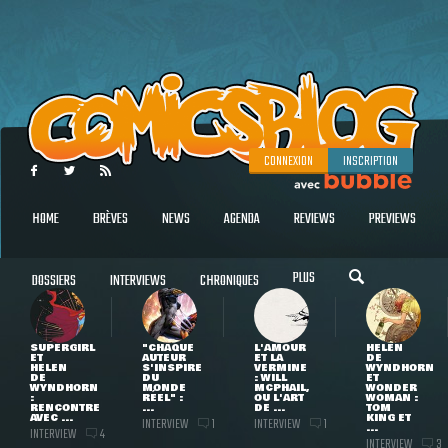
CONNEXION
INSCRIPTION
HOME
BRÈVES
NEWS
AGENDA
REVIEWS
PREVIEWS
PLUS
DOSSIERS
INTERVIEWS
CHRONIQUES
SUPERGIRL
"CHAQUE
L'AMOUR
HELEN
ET
AUTEUR
ET LA
DE
HELEN
S'INSPIRE
VERMINE
WYNDHORN
DE
DU
: WILL
ET
WYNDHORN
MONDE
MCPHAIL,
WONDER
:
RÉEL" :
OU L'ART
WOMAN :
RENCONTRE
...
DE ...
TOM
AVEC ...
KING ET
INTERVIEW
INTERVIEW
1
1
...
INTERVIEW
4
INTERVIEW
3