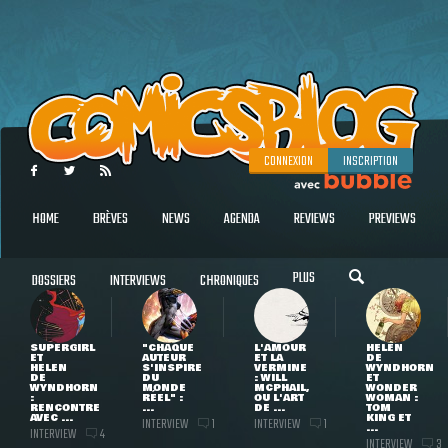
CONNEXION
INSCRIPTION
HOME
BRÈVES
NEWS
AGENDA
REVIEWS
PREVIEWS
PLUS
DOSSIERS
INTERVIEWS
CHRONIQUES
SUPERGIRL
"CHAQUE
L'AMOUR
HELEN
ET
AUTEUR
ET LA
DE
HELEN
S'INSPIRE
VERMINE
WYNDHORN
DE
DU
: WILL
ET
WYNDHORN
MONDE
MCPHAIL,
WONDER
:
RÉEL" :
OU L'ART
WOMAN :
RENCONTRE
...
DE ...
TOM
AVEC ...
KING ET
INTERVIEW
INTERVIEW
1
1
...
INTERVIEW
4
INTERVIEW
3