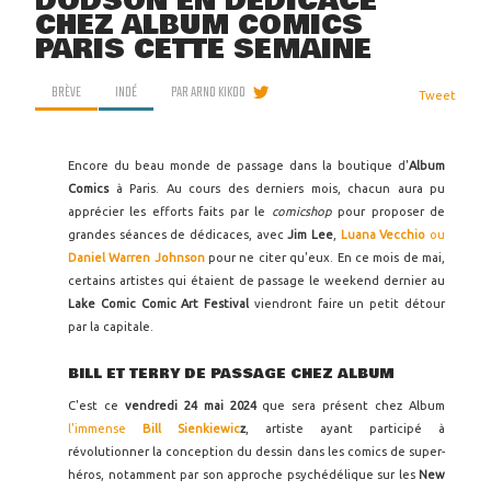
DODSON EN DÉDICACE
CHEZ ALBUM COMICS
PARIS CETTE SEMAINE
BRÈVE
INDÉ
PAR
ARNO KIKOO
Tweet
Encore du beau monde de passage dans la boutique d'
Album
Comics
à Paris. Au cours des derniers mois, chacun aura pu
apprécier les efforts faits par le
comicshop
pour proposer de
grandes séances de dédicaces, avec
Jim Lee
,
Luana Vecchio
ou
Daniel Warren Johnson
pour ne citer qu'eux. En ce mois de mai,
certains artistes qui étaient de passage le weekend dernier au
Lake Comic Comic Art Festival
viendront faire un petit détour
par la capitale.
BILL ET TERRY DE PASSAGE CHEZ ALBUM
C'est ce
vendredi 24 mai 2024
que sera présent chez Album
l'immense
Bill Sienkiewic
z
, artiste ayant participé à
révolutionner la conception du dessin dans les comics de super-
héros, notamment par son approche psychédélique sur les
New