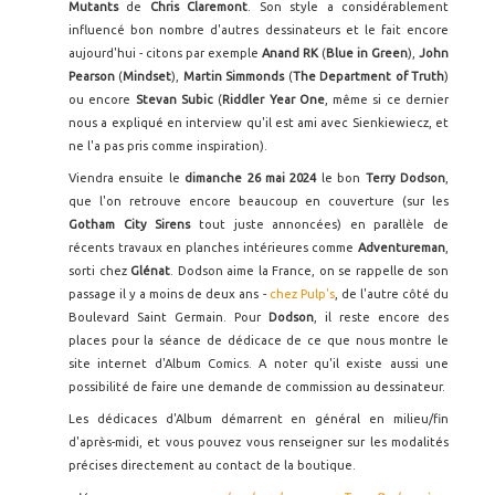
Mutants
de
Chris Claremont
. Son style a considérablement
influencé bon nombre d'autres dessinateurs et le fait encore
aujourd'hui - citons par exemple
Anand RK
(
Blue in Green
),
John
Pearson
(
Mindset
),
Martin Simmonds
(
The Department of Truth
)
ou encore
Stevan Subic
(
Riddler Year One
, même si ce dernier
nous a expliqué en interview qu'il est ami avec Sienkiewiecz, et
ne l'a pas pris comme inspiration).
Viendra ensuite le
dimanche 26 mai 2024
le bon
Terry Dodson
,
que l'on retrouve encore beaucoup en couverture (sur les
Gotham City Sirens
tout juste annoncées) en parallèle de
récents travaux en planches intérieures comme
Adventureman
,
sorti chez
Glénat
. Dodson aime la France, on se rappelle de son
passage il y a moins de deux ans -
chez Pulp's
, de l'autre côté du
Boulevard Saint Germain. Pour
Dodson
, il reste encore des
places pour la séance de dédicace de ce que nous montre le
site internet d'Album Comics. A noter qu'il existe aussi une
possibilité de faire une demande de commission au dessinateur.
Les dédicaces d'Album démarrent en général en milieu/fin
d'après-midi, et vous pouvez vous renseigner sur les modalités
précises directement au contact de la boutique.