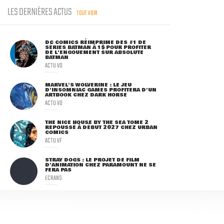
LES DERNIÈRES ACTUS
TOUT VOIR
DC COMICS RÉIMPRIME DES #1 DE
SÉRIES BATMAN À 1$ POUR PROFITER
DE L'ENGOUEMENT SUR ABSOLUTE
BATMAN
ACTU VO
MARVEL'S WOLVERINE : LE JEU
D'INSOMNIAC GAMES PROFITERA D'UN
ARTBOOK CHEZ DARK HORSE
ACTU VO
THE NICE HOUSE BY THE SEA TOME 2
REPOUSSÉ À DÉBUT 2027 CHEZ URBAN
COMICS
ACTU VF
STRAY DOGS : LE PROJET DE FILM
D'ANIMATION CHEZ PARAMOUNT NE SE
FERA PAS
ECRANS