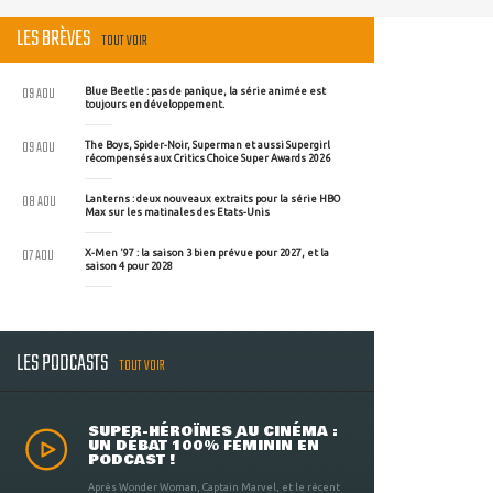
LES BRÈVES
TOUT VOIR
09 AOU
Blue Beetle : pas de panique, la série animée est
toujours en développement.
09 AOU
The Boys, Spider-Noir, Superman et aussi Supergirl
récompensés aux Critics Choice Super Awards 2026
08 AOU
Lanterns : deux nouveaux extraits pour la série HBO
Max sur les matinales des Etats-Unis
07 AOU
X-Men '97 : la saison 3 bien prévue pour 2027, et la
saison 4 pour 2028
LES PODCASTS
TOUT VOIR
SUPER-HÉROÏNES AU CINÉMA :
UN DÉBAT 100% FÉMININ EN
PODCAST !
Après Wonder Woman, Captain Marvel, et le récent