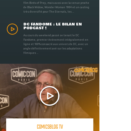
film Birds of Prey, mais aussi avec la venue proche
de Black Widow, Wonder Woman 1984 et un casting
très diversifié pour The Eternals, les ...
DC FANDOME : LE BILAN EN
PODCAST !
Au cours du weekend passé se tenait le DC
Fandome, premier évènement intégralement en
ligne et 100% consacré aux univers de DC, avec un
angle définitivement axé sur les adaptations
filmiques ...
COMICSBLOG TV