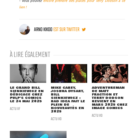
- Vous pouvez
encore prendre des places pour Terry Dodson à ce
lien !
ARNO KIKOO
EST SUR TWITTER
À LIRE ÉGALEMENT
LE GRAND BILL
MIKE CAREY,
ADVENTUREMAN
SIENKIEWICZ EN
JOSHUA DYSART,
DE MATT
DÉDICACE CHEZ
BILL
FRACTION ET
PULP'S COMICS
SIENKIEWICZ :
TERRY DODSON
LE 24 MAI 2025
BAD IDEA FAIT LE
REVIENT EN
PLEIN DE
MARS 2025 CHEZ
ACTU VF
NOUVEAUTÉS EN
IMAGE COMICS
2025
ACTU VO
ACTU VO