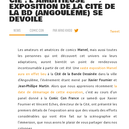
CIE : L'AMBITIEUSE
EXPOSITION DE LA CITÉ DE
LA BD (ANGOULÊME) SE
DÉVOILE
NEWS
COMIC CON
PAR
ARNO KIKOO
Tweet
Les amateurs et amatrices de comics
Marvel
, mais aussi toutes
les personnes qui ont découvert cet univers via leurs
adaptations, auront bientôt un point de rendez-vous
incontournable à partir de cet été. Une
vaste exposition Marvel
aura en effet lieu
à la
Cité de la Bande Dessinée
dans la ville
d'Angoulême, l'évènement étant mené par
Xavier Fournier
et
Jean-Phillipe Martin
. Alors que nous apprenions récemment
la
date de démarrage de cette exposition
, c'est au cours d'un
panel donné à la
Comic Con France
ce samedi que Xavier
Fournier et Vincent Eches, directeur de la Cité, ont présenté les
premiers détails de l'exposition ainsi que des visuels des efforts
considérables qui vont être fait sur la scénographie et
l'immersion, que nous avons le plaisir de vous partager dans nos
colonnes.