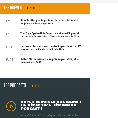
LES BRÈVES
TOUT VOIR
09:20
Blue Beetle : pas de panique, la série animée est
toujours en développement.
09:01
The Boys, Spider-Noir, Superman et aussi Supergirl
récompensés aux Critics Choice Super Awards 2026
08 AOU
Lanterns : deux nouveaux extraits pour la série HBO
Max sur les matinales des Etats-Unis
07 AOU
X-Men '97 : la saison 3 bien prévue pour 2027, et la
saison 4 pour 2028
LES PODCASTS
TOUT VOIR
SUPER-HÉROÏNES AU CINÉMA :
UN DÉBAT 100% FÉMININ EN
PODCAST !
Après Wonder Woman, Captain Marvel, et le récent