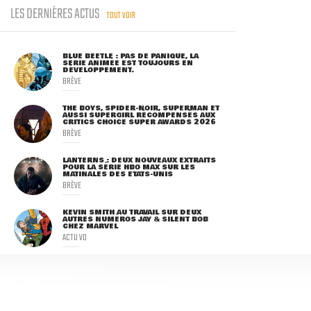
LES DERNIÈRES ACTUS
TOUT VOIR
BLUE BEETLE : PAS DE PANIQUE, LA
SÉRIE ANIMÉE EST TOUJOURS EN
DÉVELOPPEMENT.
BRÈVE
THE BOYS, SPIDER-NOIR, SUPERMAN ET
AUSSI SUPERGIRL RÉCOMPENSÉS AUX
CRITICS CHOICE SUPER AWARDS 2026
BRÈVE
LANTERNS : DEUX NOUVEAUX EXTRAITS
POUR LA SÉRIE HBO MAX SUR LES
MATINALES DES ETATS-UNIS
BRÈVE
KEVIN SMITH AU TRAVAIL SUR DEUX
AUTRES NUMÉROS JAY & SILENT BOB
CHEZ MARVEL
ACTU VO