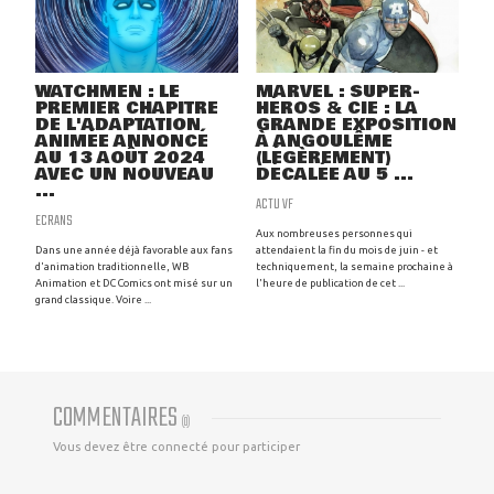
WATCHMEN : LE
MARVEL : SUPER-
PREMIER CHAPITRE
HÉROS & CIE : LA
DE L'ADAPTATION
GRANDE EXPOSITION
ANIMÉE ANNONCÉ
À ANGOULÊME
AU 13 AOÛT 2024
(LÉGÈREMENT)
AVEC UN NOUVEAU
DÉCALÉE AU 5 ...
...
ACTU VF
ECRANS
Aux nombreuses personnes qui
Dans une année déjà favorable aux fans
attendaient la fin du mois de juin - et
d'animation traditionnelle, WB
techniquement, la semaine prochaine à
Animation et DC Comics ont misé sur un
l'heure de publication de cet ...
grand classique. Voire ...
COMMENTAIRES
(
0
)
Vous devez être connecté pour participer