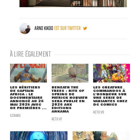
ARNO KIKOO
EST SUR TWITTER
À LIRE ÉGALEMENT
LES HÉRITIERS
BENEATH THE
LES CREATURE
DE CAPTAIN
TREES : RITE OF
COMMANDOS À
AFRICA : LE
SPRING DE
L'HONNEUR SUR
DOCUMENTAIRE
PATRICK HORVATH
UNE SÉRIE DE
ANNONCÉ AU 26
SERA PUBLIÉ EN
VARIANTES CHEZ
MAI 2025 AVEC
2026 AUX
DC COMICS
DE PREMIÈRES ...
ÉDITIONS
ANKAMA
ACTU VO
ECRANS
ACTU VF