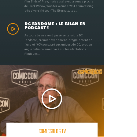
film Birds of Prey, mais aussi avec la venue proche
de Black Widow, Wonder Woman 1984 et un casting
très diversifié pour The Eternals, les ...
DC FANDOME : LE BILAN EN
PODCAST !
Au cours du weekend passé se tenait le DC
Fandome, premier évènement intégralement en
ligne et 100% consacré aux univers de DC, avec un
angle définitivement axé sur les adaptations
filmiques ...
COMICSBLOG TV