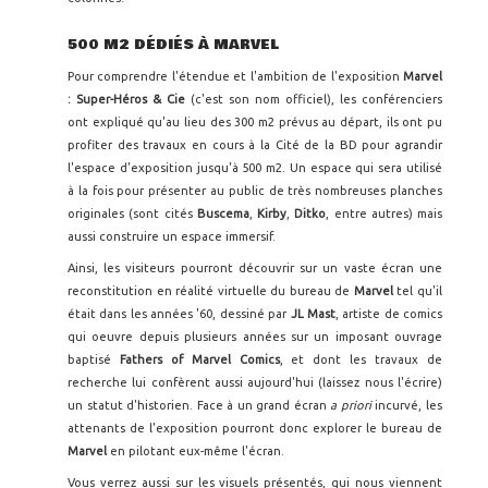
500 M2 DÉDIÉS À MARVEL
Pour comprendre l'étendue et l'ambition de l'exposition
Marvel
: Super-Héros & Cie
(c'est son nom officiel), les conférenciers
ont expliqué qu'au lieu des 300 m2 prévus au départ, ils ont pu
profiter des travaux en cours à la Cité de la BD pour agrandir
l'espace d'exposition jusqu'à 500 m2. Un espace qui sera utilisé
à la fois pour présenter au public de très nombreuses planches
originales (sont cités
Buscema
,
Kirby
,
Ditko
, entre autres) mais
aussi construire un espace immersif.
Ainsi, les visiteurs pourront découvrir sur un vaste écran une
reconstitution en réalité virtuelle du bureau de
Marvel
tel qu'il
était dans les années '60, dessiné par
JL Mast
, artiste de comics
qui oeuvre depuis plusieurs années sur un imposant ouvrage
baptisé
Fathers of Marvel Comics
, et dont les travaux de
recherche lui confèrent aussi aujourd'hui (laissez nous l'écrire)
un statut d'historien. Face à un grand écran
a priori
incurvé, les
attenants de l'exposition pourront donc explorer le bureau de
Marvel
en pilotant eux-même l'écran.
Vous verrez aussi sur les visuels présentés, qui nous viennent