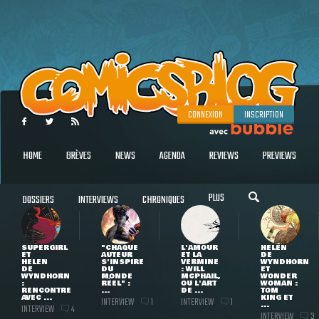
CONNEXION
INSCRIPTION
HOME
BRÈVES
NEWS
AGENDA
REVIEWS
PREVIEWS
PLUS
DOSSIERS
INTERVIEWS
CHRONIQUES
SUPERGIRL
"CHAQUE
L'AMOUR
HELEN
ET
AUTEUR
ET LA
DE
HELEN
S'INSPIRE
VERMINE
WYNDHORN
DE
DU
: WILL
ET
WYNDHORN
MONDE
MCPHAIL,
WONDER
:
RÉEL" :
OU L'ART
WOMAN :
RENCONTRE
...
DE ...
TOM
AVEC ...
KING ET
INTERVIEW
INTERVIEW
1
1
...
INTERVIEW
4
INTERVIEW
3