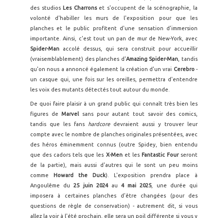
des studios
Les Charrons
et s'occupent de la scénographie, la
volonté d'habiller les murs de l'exposition pour que les
planches et le public profitent d'une sensation d'immersion
importante. Ainsi, c'est tout un pan de mur de New-York, avec
Spider-Man
accolé dessus, qui sera construit pour accueillir
(vraisemblablement) des planches d'
Amazing Spider-Man
, tandis
qu'on nous a annoncé également la création d'un vrai
Cerebro
-
un casque qui, une fois sur les oreilles, permettra d'entendre
les voix des mutants détectés tout autour du monde.
De quoi faire plaisir à un grand public qui connaît très bien les
figures de
Marvel
sans pour autant tout savoir des comics,
tandis que les fans
hardcore
devraient aussi y trouver leur
compte avec le nombre de planches originales présentées, avec
des héros éminemment connus (outre Spidey, bien entendu
que des cadors tels que les
X-Men
et les
Fantastic Four
seront
de la partie), mais aussi d'autres qui le sont un peu moins
comme
Howard the Duck
). L'exposition prendra place à
Angoulême du
25 juin 2024
au
4 mai 2025
, une durée qui
imposera à certaines planches d'être changées (pour des
questions de règle de conservation) - autrement dit, si vous
allez la voir à l'été prochain, elle sera un poil différente si vous y