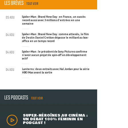
LES BRÈVES
TOUT VOIR
05 AOU
Spider-Man : Brand New Day : en France, un succès
record aussi avec 3 millions d'entrées en une
semaine
04 AOU
Spider-Man : Brand New Day : comme attendu, le film
de Destin Daniel Cretton dépasse le milliard au box-
office en un temps record
04 AOU
Spider-Man : le président de Sony Pictures confirme
n'avoir aucun projet de spin-off en développement
actif
04 AOU
Lanterns : deux extraits avec Hal Jordan pour la série
HBO Max avant la sortie
LES PODCASTS
TOUT VOIR
SUPER-HÉROÏNES AU CINÉMA :
UN DÉBAT 100% FÉMININ EN
PODCAST !