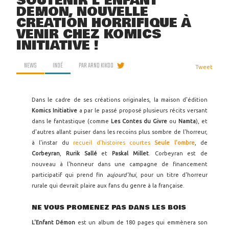
SOUTENIR L'ENFANT
DÉMON, NOUVELLE
CRÉATION HORRIFIQUE À
VENIR CHEZ KOMICS
INITIATIVE !
NEWS
INDÉ
PAR
ARNO KIKOO
Tweet
Dans le cadre de ses créations originales, la maison d'édition
Komics Initiative
a par le passé proposé plusieurs récits versant
dans le fantastique (comme
Les Contes du Givre
ou
Namta
), et
d'autres allant puiser dans les recoins plus sombre de l'horreur,
à l'instar du
recueil d'histoires courtes
Seule l'ombre
, de
Corbeyran
,
Rurik Sallé
et
Paskal Millet
. Corbeyran est de
nouveau à l'honneur dans une campagne de financement
participatif qui prend fin
aujourd'hui
, pour un titre d'horreur
rurale qui devrait plaire aux fans du genre à la française.
NE VOUS PROMENEZ PAS DANS LES BOIS
L'Enfant Démon
est un album de 180 pages qui emmènera son