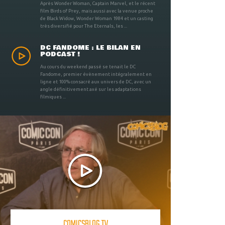
Après Wonder Woman, Captain Marvel, et le récent
film Birds of Prey, mais aussi avec la venue proche
de Black Widow, Wonder Woman 1984 et un casting
très diversifié pour The Eternals, les ...
DC FANDOME : LE BILAN EN
PODCAST !
Au cours du weekend passé se tenait le DC
Fandome, premier évènement intégralement en
ligne et 100% consacré aux univers de DC, avec un
angle définitivement axé sur les adaptations
filmiques ...
COMICSBLOG TV