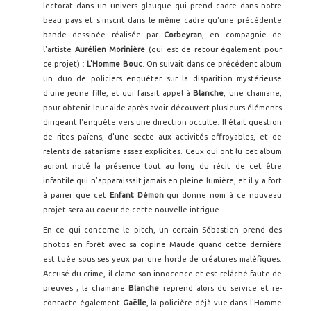
lectorat dans un univers glauque qui prend cadre dans notre
beau pays et s'inscrit dans le même cadre qu'une précédente
bande dessinée réalisée par
Corbeyran
, en compagnie de
l'artiste
Aurélien Morinière
(qui est de retour également pour
ce projet) :
L'Homme Bouc
. On suivait dans ce précédent album
un duo de policiers enquêter sur la disparition mystérieuse
d'une jeune fille, et qui faisait appel à
Blanche
, une chamane,
pour obtenir leur aide après avoir découvert plusieurs éléments
dirigeant l'enquête vers une direction occulte. Il était question
de rites païens, d'une secte aux activités effroyables, et de
relents de satanisme assez explicites. Ceux qui ont lu cet album
auront noté la présence tout au long du récit de cet être
infantile qui n'apparaissait jamais en pleine lumière, et il y a fort
à parier que cet
Enfant Démon
qui donne nom à ce nouveau
projet sera au coeur de cette nouvelle intrigue.
En ce qui concerne le pitch, un certain Sébastien prend des
photos en forêt avec sa copine Maude quand cette dernière
est tuée sous ses yeux par une horde de créatures maléfiques.
Accusé du crime, il clame son innocence et est relâché faute de
preuves ; la chamane
Blanche
reprend alors du service et re-
contacte également
Gaëlle
, la policière déjà vue dans l'Homme