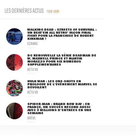
LES DERNIÈRES ACTUS
TOUT VOIR
WALKING DEAD : STREETS OF SURVIVAL :
UN BEAT'EM ALL RÉTRO' FAÇON FINAL
FIGHT POUR LA FRANCHISE DE ROBERT
KIRKMAN !
ECRANS
DC RENOUVELLE LA SÉRIE DEADMAN DE
W. MAXWELL PRINCE ET MARTIN
MORAZZO POUR SIX NUMÉROS
SUPPLÉMENTAIRES
ACTU VO
HULK WAR : LES ONE-SHOTS EN
PROLOGUE DE L'ÉVÈNEMENT MARVEL SE
DÉVOILENT
ACTU VO
SPIDER-MAN : BRAND NEW DAY : EN
FRANCE, UN SUCCÈS RECORD AUSSI
AVEC 3 MILLIONS D'ENTRÉES EN UNE
SEMAINE
BRÈVE