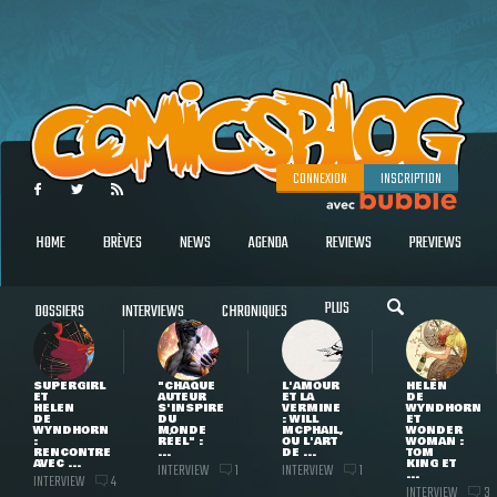
CONNEXION
INSCRIPTION
HOME
BRÈVES
NEWS
AGENDA
REVIEWS
PREVIEWS
PLUS
DOSSIERS
INTERVIEWS
CHRONIQUES
SUPERGIRL
"CHAQUE
L'AMOUR
HELEN
ET
AUTEUR
ET LA
DE
HELEN
S'INSPIRE
VERMINE
WYNDHORN
DE
DU
: WILL
ET
WYNDHORN
MONDE
MCPHAIL,
WONDER
:
RÉEL" :
OU L'ART
WOMAN :
RENCONTRE
...
DE ...
TOM
AVEC ...
KING ET
INTERVIEW
INTERVIEW
1
1
...
INTERVIEW
4
INTERVIEW
3