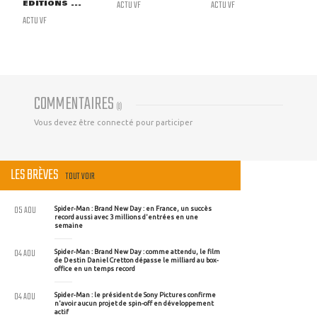
ÉDITIONS ...
ACTU VF
ACTU VF
ACTU VF
COMMENTAIRES
(
0
)
Vous devez être connecté pour participer
LES BRÈVES
TOUT VOIR
05 AOU
Spider-Man : Brand New Day : en France, un succès
record aussi avec 3 millions d'entrées en une
semaine
04 AOU
Spider-Man : Brand New Day : comme attendu, le film
de Destin Daniel Cretton dépasse le milliard au box-
office en un temps record
04 AOU
Spider-Man : le président de Sony Pictures confirme
n'avoir aucun projet de spin-off en développement
actif