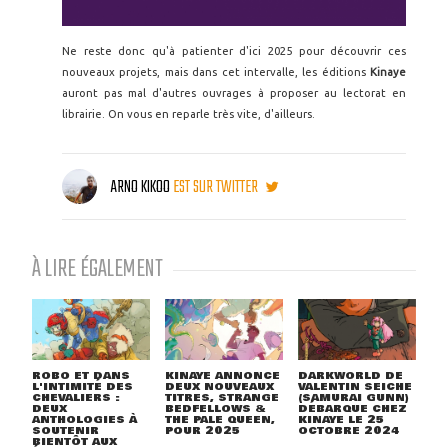
Ne reste donc qu'à patienter d'ici 2025 pour découvrir ces
nouveaux projets, mais dans cet intervalle, les éditions
Kinaye
auront pas mal d'autres ouvrages à proposer au lectorat en
librairie. On vous en reparle très vite, d'ailleurs.
ARNO KIKOO
EST SUR TWITTER
À LIRE ÉGALEMENT
ROBO ET DANS
KINAYE ANNONCE
DARKWORLD DE
L'INTIMITÉ DES
DEUX NOUVEAUX
VALENTIN SEICHE
CHEVALIERS :
TITRES, STRANGE
(SAMURAI GUNN)
DEUX
BEDFELLOWS &
DÉBARQUE CHEZ
ANTHOLOGIES À
THE PALE QUEEN,
KINAYE LE 25
SOUTENIR
POUR 2025
OCTOBRE 2024
BIENTÔT AUX