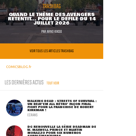
TRASHBAG
QUAND LE THÈME DES AVENGERS
RETENTIT... POUR LE DÉFILÉ DU 14
JUILLET 2026
PAR
ARNO KIKOO
VOIR TOUS LES ARTICLES TRASHBAG
COMICSBLOG.fr
LES DERNIÈRES ACTUS
TOUT VOIR
WALKING DEAD : STREETS OF SURVIVAL :
UN BEAT'EM ALL RÉTRO' FAÇON FINAL
FIGHT POUR LA FRANCHISE DE ROBERT
KIRKMAN !
ECRANS
DC RENOUVELLE LA SÉRIE DEADMAN DE
W. MAXWELL PRINCE ET MARTIN
MORAZZO POUR SIX NUMÉROS