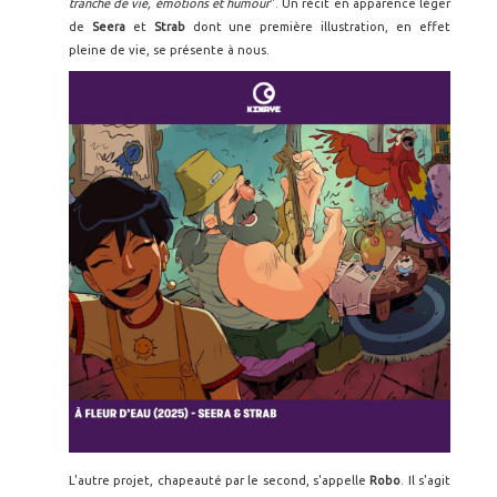
tranche de vie, émotions et humour
". Un récit en apparence léger
de
Seera
et
Strab
dont une première illustration, en effet
pleine de vie, se présente à nous.
L'autre projet, chapeauté par le second, s'appelle
Robo
. Il s'agit