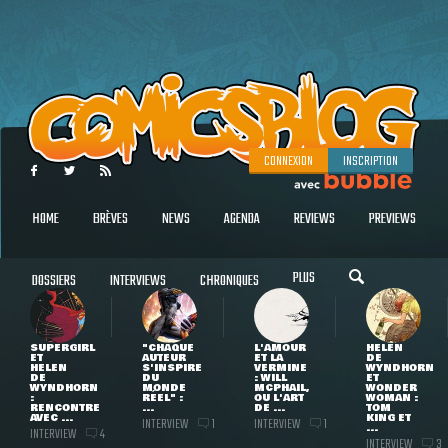
CONNEXION
INSCRIPTION
HOME
BRÈVES
NEWS
AGENDA
REVIEWS
PREVIEWS
PLUS
DOSSIERS
INTERVIEWS
CHRONIQUES
SUPERGIRL
"CHAQUE
L'AMOUR
HELEN
ET
AUTEUR
ET LA
DE
HELEN
S'INSPIRE
VERMINE
WYNDHORN
DE
DU
: WILL
ET
WYNDHORN
MONDE
MCPHAIL,
WONDER
:
RÉEL" :
OU L'ART
WOMAN :
RENCONTRE
...
DE ...
TOM
AVEC ...
KING ET
INTERVIEW
INTERVIEW
1
1
...
INTERVIEW
4
INTERVIEW
3