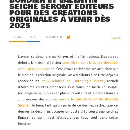
BORDIER ET VALENTIN
SEICHE SERONT ÉDITEURS
POUR DES CRÉATIONS
ORIGINALES À VENIR DÈS
2025
NEWS
INDÉ
PAR
ARNO KIKOO
Tweet
L'avenir se dessine chez
Kinaye
, et il a l'air radieux. Depuis ses
débuts, la maison d'édition
spécialisée dans la bande dessinée
américaine jeunesse
ne s'est jamais cachée de ses ambitions sur
le plan de la création originale. On a d'ailleurs à ce titre déjà pu
apprécier les
deux volumes de l'anthologie
Punch!
, recueil
d'histoires courtes proposées sous forme de fascicule souple
(en
single issue
, quoi) avec plusieurs auteurs et autrices français
; ou encore des albums
comme le
Samurai Gunn
de
Valentin
Seiche
. Hé bien, tant qu'on parle de ce dernier, sachez que ce
dernier va désormais occuper un poste d'éditeur
freelance
chez
Kinaye
, et qu'il n'est d'ailleurs pas tout seul dans cette
fonction.