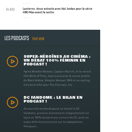
04 AOU
Lanterns : deux extraits avec Hal Jordan pour la série
HBO Max avant la sortie
LES PODCASTS
TOUT VOIR
SUPER-HÉROÏNES AU CINÉMA :
UN DÉBAT 100% FÉMININ EN
PODCAST !
Après Wonder Woman, Captain Marvel, et le récent
film Birds of Prey, mais aussi avec la venue proche
de Black Widow, Wonder Woman 1984 et un casting
très diversifié pour The Eternals, les ...
DC FANDOME : LE BILAN EN
PODCAST !
Au cours du weekend passé se tenait le DC
Fandome, premier évènement intégralement en
ligne et 100% consacré aux univers de DC, avec un
angle définitivement axé sur les adaptations
filmiques ...