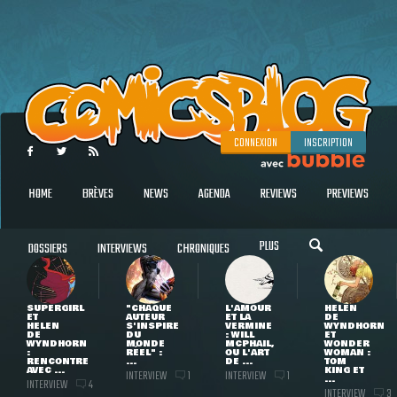
CONNEXION
INSCRIPTION
HOME
BRÈVES
NEWS
AGENDA
REVIEWS
PREVIEWS
PLUS
DOSSIERS
INTERVIEWS
CHRONIQUES
SUPERGIRL
"CHAQUE
L'AMOUR
HELEN
ET
AUTEUR
ET LA
DE
HELEN
S'INSPIRE
VERMINE
WYNDHORN
DE
DU
: WILL
ET
WYNDHORN
MONDE
MCPHAIL,
WONDER
:
RÉEL" :
OU L'ART
WOMAN :
RENCONTRE
...
DE ...
TOM
AVEC ...
KING ET
INTERVIEW
INTERVIEW
1
1
...
INTERVIEW
4
INTERVIEW
3