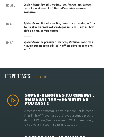
05 AOU
Spider-Man : Brand New Day : en France, un succès
record aussi avec 3 millions d'entrées en une
semaine
04 AOU
Spider-Man : Brand New Day : comme attendu, le film
de Destin Daniel Cretton dépasse le milliard au box-
office en un temps record
04 AOU
Spider-Man : le président de Sony Pictures confirme
n'avoir aucun projet de spin-off en développement
actif
LES PODCASTS
TOUT VOIR
SUPER-HÉROÏNES AU CINÉMA :
UN DÉBAT 100% FÉMININ EN
PODCAST !
Après Wonder Woman, Captain Marvel, et le récent
film Birds of Prey, mais aussi avec la venue proche
de Black Widow, Wonder Woman 1984 et un casting
très diversifié pour The Eternals, les ...