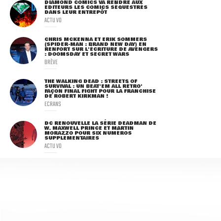
DIAMOND COMICS VA RENDRE AUX
ÉDITEURS LES COMICS SÉQUESTRÉS
DANS LEUR ENTREPÔT
ACTU VO
CHRIS MCKENNA ET ERIK SOMMERS
(SPIDER-MAN : BRAND NEW DAY) EN
RENFORT SUR L'ÉCRITURE DE AVENGERS
: DOOMSDAY ET SECRET WARS
BRÈVE
THE WALKING DEAD : STREETS OF
SURVIVAL : UN BEAT'EM ALL RÉTRO'
FAÇON FINAL FIGHT POUR LA FRANCHISE
DE ROBERT KIRKMAN !
ECRANS
DC RENOUVELLE LA SÉRIE DEADMAN DE
W. MAXWELL PRINCE ET MARTIN
MORAZZO POUR SIX NUMÉROS
SUPPLÉMENTAIRES
ACTU VO