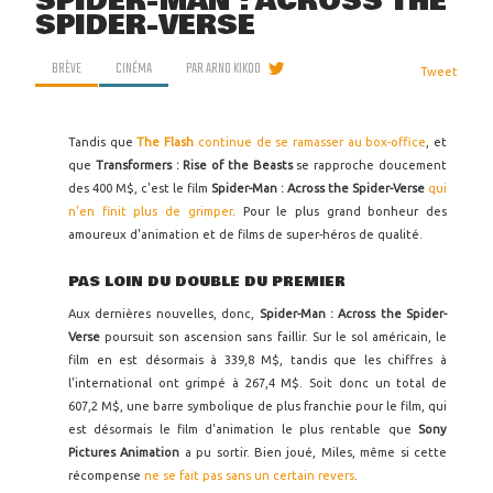
SPIDER-MAN : ACROSS THE
SPIDER-VERSE
BRÈVE
CINÉMA
PAR
ARNO KIKOO
Tweet
Tandis que
The Flash
continue de se ramasser au box-office
, et
que
Transformers : Rise of the Beasts
se rapproche doucement
des 400 M$, c'est le film
Spider-Man : Across the Spider-Verse
qui
n'en finit plus de grimper
. Pour le plus grand bonheur des
amoureux d'animation et de films de super-héros de qualité.
PAS LOIN DU DOUBLE DU PREMIER
Aux dernières nouvelles, donc,
Spider-Man : Across the Spider-
Verse
poursuit son ascension sans faillir. Sur le sol américain, le
film en est désormais à 339,8 M$, tandis que les chiffres à
l'international ont grimpé à 267,4 M$. Soit donc un total de
607,2 M$, une barre symbolique de plus franchie pour le film, qui
est désormais le film d'animation le plus rentable que
Sony
Pictures Animation
a pu sortir. Bien joué, Miles, même si cette
récompense
ne se fait pas sans un certain revers
.