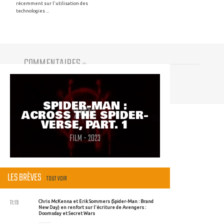
récemment sur l'utilisation des
technologies ...
COMMENTAIRES
(
0
)
Vous devez être connecté pour participer
SPIDER-MAN :
ACROSS THE SPIDER-
VERSE, PART. 1
FILM - 2023
LES BRÈVES
TOUT VOIR
11:19
Chris McKenna et Erik Sommers (Spider-Man : Brand
New Day) en renfort sur l'écriture de Avengers :
Doomsday et Secret Wars