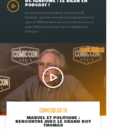
DC FANDOME : LE BILAN EN
PODCAST !
Au cours du weekend passé se tenait le DC
Fandome, premier évènement intégralement en
ligne et 100% consacré aux univers de DC, avec un
angle définitivement axé sur les adaptations
filmiques ...
COMICSBLOG TV
MARVEL ET POLITIQUE :
RENCONTRE AVEC LE GRAND ROY
THOMAS