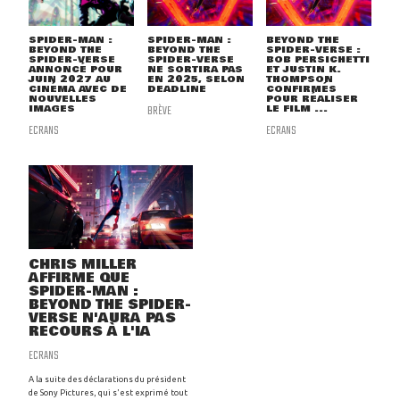
SPIDER-MAN :
SPIDER-MAN :
BEYOND THE
BEYOND THE
BEYOND THE
SPIDER-VERSE :
SPIDER-VERSE
SPIDER-VERSE
BOB PERSICHETTI
ANNONCÉ POUR
NE SORTIRA PAS
ET JUSTIN K.
JUIN 2027 AU
EN 2025, SELON
THOMPSON
CINÉMA AVEC DE
DEADLINE
CONFIRMÉS
NOUVELLES
POUR RÉALISER
IMAGES
BRÈVE
LE FILM ...
ECRANS
ECRANS
CHRIS MILLER
AFFIRME QUE
SPIDER-MAN :
BEYOND THE SPIDER-
VERSE N'AURA PAS
RECOURS À L'IA
ECRANS
A la suite des déclarations du président
de Sony Pictures, qui s'est exprimé tout