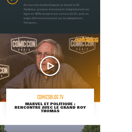
Au cours du weekend passé se tenait le DC
Fandome, premier évènement intégralement en
ligne et 100% consacré aux univers de DC, avec un
angle définitivement axé sur les adaptations
filmiques ...
COMICSBLOG TV
MARVEL ET POLITIQUE :
RENCONTRE AVEC LE GRAND ROY
THOMAS