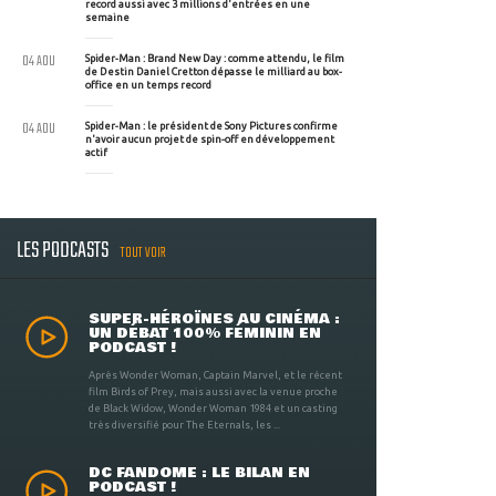
record aussi avec 3 millions d'entrées en une
semaine
04 AOU
Spider-Man : Brand New Day : comme attendu, le film
de Destin Daniel Cretton dépasse le milliard au box-
office en un temps record
04 AOU
Spider-Man : le président de Sony Pictures confirme
n'avoir aucun projet de spin-off en développement
actif
LES PODCASTS
TOUT VOIR
SUPER-HÉROÏNES AU CINÉMA :
UN DÉBAT 100% FÉMININ EN
PODCAST !
Après Wonder Woman, Captain Marvel, et le récent
film Birds of Prey, mais aussi avec la venue proche
de Black Widow, Wonder Woman 1984 et un casting
très diversifié pour The Eternals, les ...
DC FANDOME : LE BILAN EN
PODCAST !