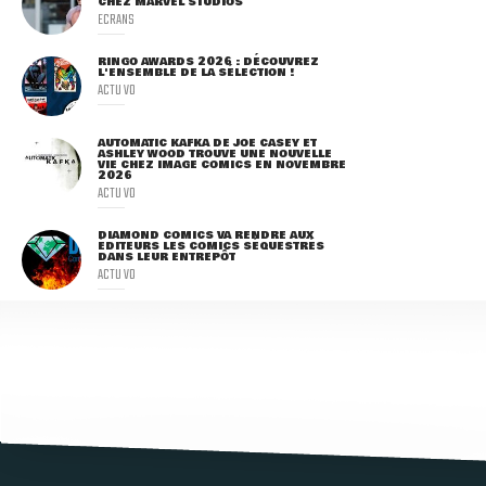
CHEZ MARVEL STUDIOS
ECRANS
RINGO AWARDS 2026 : DÉCOUVREZ
L'ENSEMBLE DE LA SÉLECTION !
ACTU VO
AUTOMATIC KAFKA DE JOE CASEY ET
ASHLEY WOOD TROUVE UNE NOUVELLE
VIE CHEZ IMAGE COMICS EN NOVEMBRE
2026
ACTU VO
DIAMOND COMICS VA RENDRE AUX
ÉDITEURS LES COMICS SÉQUESTRÉS
DANS LEUR ENTREPÔT
ACTU VO