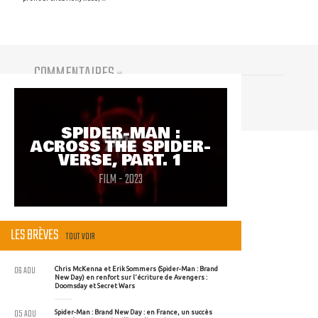
COMMENTAIRES
(
0
)
Vous devez être connecté pour participer
SPIDER-MAN :
ACROSS THE SPIDER-
VERSE, PART. 1
FILM - 2023
LES BRÈVES
TOUT VOIR
06 AOU
Chris McKenna et Erik Sommers (Spider-Man : Brand
New Day) en renfort sur l'écriture de Avengers :
Doomsday et Secret Wars
05 AOU
Spider-Man : Brand New Day : en France, un succès