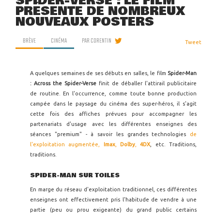
SPIDER-VERSE : LE FILM
PRÉSENTE DE NOMBREUX
NOUVEAUX POSTERS
BRÈVE
CINÉMA
PAR
CORENTIN
Tweet
A quelques semaines de ses débuts en salles, le film
Spider-Man
: Across the Spider-Verse
finit de déballer l'attirail publicitaire
de routine. En l'occurrence, comme toute bonne production
campée dans le paysage du cinéma des super-héros, il s'agit
cette fois des affiches prévues pour accompagner les
partenariats d'usage avec les différentes enseignes des
séances "premium" - à savoir les grandes technologies
de
l'exploitation augmentée,
Imax
,
Dolby
,
4DX
, etc. Traditions,
traditions.
SPIDER-MAN SUR TOILES
En marge du réseau d'exploitation traditionnel, ces différentes
enseignes ont effectivement pris l'habitude de vendre à une
partie (peu ou prou exigeante) du grand public certains