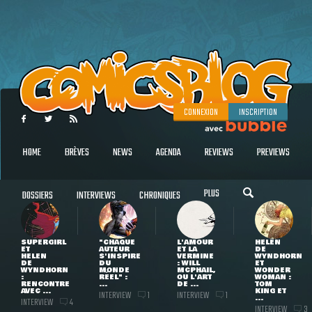
CONNEXION
INSCRIPTION
HOME
BRÈVES
NEWS
AGENDA
REVIEWS
PREVIEWS
PLUS
DOSSIERS
INTERVIEWS
CHRONIQUES
SUPERGIRL
"CHAQUE
L'AMOUR
HELEN
ET
AUTEUR
ET LA
DE
HELEN
S'INSPIRE
VERMINE
WYNDHORN
DE
DU
: WILL
ET
WYNDHORN
MONDE
MCPHAIL,
WONDER
:
RÉEL" :
OU L'ART
WOMAN :
RENCONTRE
...
DE ...
TOM
AVEC ...
KING ET
INTERVIEW
INTERVIEW
1
1
...
INTERVIEW
4
INTERVIEW
3