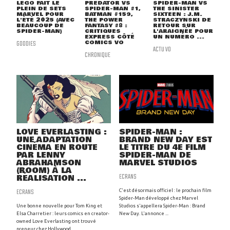
LEGO FAIT LE
PREDATOR VS
SPIDER-MAN VS
PLEIN DE SETS
SPIDER-MAN #1,
THE SINISTER
MARVEL POUR
BATMAN #159,
SIXTEEN : J.M.
L'ÉTÉ 2025 (AVEC
THE POWER
STRACZYNSKI DE
BEAUCOUP DE
FANTASY #8 :
RETOUR SUR
SPIDER-MAN)
CRITIQUES
L'ARAIGNÉE POUR
EXPRESS CÔTÉ
UN NUMÉRO ...
GOODIES
COMICS VO
ACTU VO
CHRONIQUE
LOVE EVERLASTING :
SPIDER-MAN :
UNE ADAPTATION
BRAND NEW DAY EST
CINÉMA EN ROUTE
LE TITRE DU 4E FILM
PAR LENNY
SPIDER-MAN DE
ABRAHAMSON
MARVEL STUDIOS
(ROOM) À LA
ECRANS
RÉALISATION ...
ECRANS
C'est désormais officiel : le prochain film
Spider-Man développé chez Marvel
Une bonne nouvelle pour Tom King et
Studios s'appellera Spider-Man : Brand
Elsa Charretier : leurs comics en creator-
New Day. L'annonce ...
owned Love Everlasting ont trouvé
preneur chez Hollywood, ...