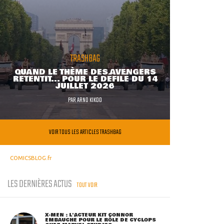
TRASHBAG
QUAND LE THÈME DES AVENGERS
RETENTIT... POUR LE DÉFILÉ DU 14
JUILLET 2026
PAR
ARNO KIKOO
VOIR TOUS LES ARTICLES TRASHBAG
COMICSBLOG.fr
LES DERNIÈRES ACTUS
TOUT VOIR
X-MEN : L'ACTEUR KIT CONNOR
EMBAUCHÉ POUR LE RÔLE DE CYCLOPS