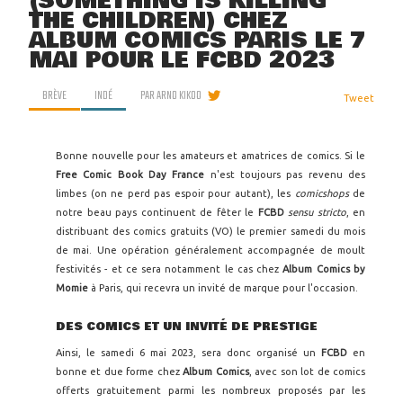
(SOMETHING IS KILLING
THE CHILDREN) CHEZ
ALBUM COMICS PARIS LE 7
MAI POUR LE FCBD 2023
BRÈVE
INDÉ
PAR
ARNO KIKOO
Tweet
Bonne nouvelle pour les amateurs et amatrices de comics. Si le
Free Comic Book Day France
n'est toujours pas revenu des
limbes (on ne perd pas espoir pour autant), les
comicshops
de
notre beau pays continuent de fêter le
FCBD
sensu stricto
, en
distribuant des comics gratuits (VO) le premier samedi du mois
de mai. Une opération généralement accompagnée de moult
festivités - et ce sera notamment le cas chez
Album Comics by
Momie
à Paris, qui recevra un invité de marque pour l'occasion.
DES COMICS ET UN INVITÉ DE PRESTIGE
Ainsi, le samedi 6 mai 2023, sera donc organisé un
FCBD
en
bonne et due forme chez
Album Comics
, avec son lot de comics
offerts gratuitement parmi les nombreux proposés par les