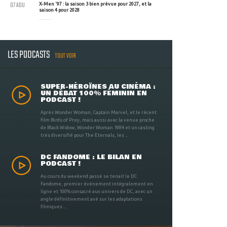
07 AOU
X-Men '97 : la saison 3 bien prévue pour 2027, et la
saison 4 pour 2028
LES PODCASTS
TOUT VOIR
SUPER-HÉROÏNES AU CINÉMA :
UN DÉBAT 100% FÉMININ EN
PODCAST !
Après Wonder Woman, Captain Marvel, et le récent
film Birds of Prey, mais aussi avec la venue proche
de Black Widow, Wonder Woman 1984 et un casting
très diversifié pour The Eternals, les ...
DC FANDOME : LE BILAN EN
PODCAST !
Au cours du weekend passé se tenait le DC
Fandome, premier évènement intégralement en
ligne et 100% consacré aux univers de DC, avec un
angle définitivement axé sur les adaptations
filmiques ...