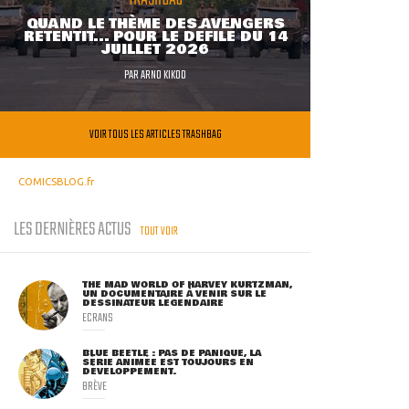
QUAND LE THÈME DES AVENGERS
RETENTIT... POUR LE DÉFILÉ DU 14
JUILLET 2026
PAR
ARNO KIKOO
VOIR TOUS LES ARTICLES TRASHBAG
COMICSBLOG.fr
LES DERNIÈRES ACTUS
TOUT VOIR
THE MAD WORLD OF HARVEY KURTZMAN,
UN DOCUMENTAIRE À VENIR SUR LE
DESSINATEUR LÉGENDAIRE
ECRANS
BLUE BEETLE : PAS DE PANIQUE, LA
SÉRIE ANIMÉE EST TOUJOURS EN
DÉVELOPPEMENT.
BRÈVE