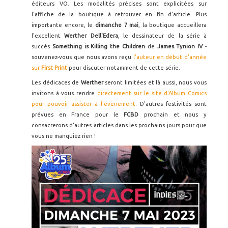
éditeurs VO. Les modalités précises sont explicitées sur
l'affiche de la boutique à retrouver en fin d'article. Plus
importante encore, le
dimanche 7 mai
, la boutique accueillera
l'excellent
Werther Dell'Edera
, le dessinateur de la série à
succès
Something is Killing the Children
de
James Tynion IV
-
souvenez-vous que nous avons reçu
l'auteur en début d'année
sur
First Print
pour discuter notamment de cette série.
Les dédicaces de
Werther
seront limitées et là aussi, nous vous
invitons à vous rendre
directement sur le site d'Album Comics
pour pouvoir assister à l'évènement
. D'autres festivités sont
prévues en France pour le
FCBD
prochain et nous y
consacrerons d'autres articles dans les prochains jours pour que
vous ne manquiez rien !