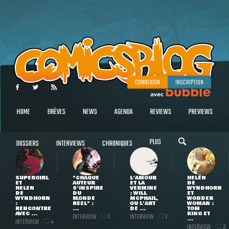
CONNEXION
INSCRIPTION
HOME
BRÈVES
NEWS
AGENDA
REVIEWS
PREVIEWS
PLUS
DOSSIERS
INTERVIEWS
CHRONIQUES
SUPERGIRL
"CHAQUE
L'AMOUR
HELEN
ET
AUTEUR
ET LA
DE
HELEN
S'INSPIRE
VERMINE
WYNDHORN
DE
DU
: WILL
ET
WYNDHORN
MONDE
MCPHAIL,
WONDER
:
RÉEL" :
OU L'ART
WOMAN :
RENCONTRE
...
DE ...
TOM
AVEC ...
KING ET
INTERVIEW
INTERVIEW
1
1
...
INTERVIEW
4
INTERVIEW
3