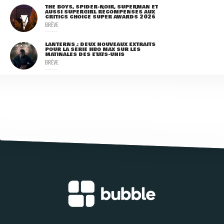
THE BOYS, SPIDER-NOIR, SUPERMAN ET
AUSSI SUPERGIRL RÉCOMPENSÉS AUX
CRITICS CHOICE SUPER AWARDS 2026
BRÈVE
LANTERNS : DEUX NOUVEAUX EXTRAITS
POUR LA SÉRIE HBO MAX SUR LES
MATINALES DES ETATS-UNIS
BRÈVE