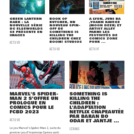
GREEN LANTERN
BOOK OF
A LYON, JUNI BA
DARK : LA
BUTCHER, UN
,YOANN KAVEGE
NOUVELLE SÉRIE
NOUVEAU SPIN-
(MOON DEER) ET
DC ELSEWORLDS
OFF DE
ARTIST ALLEY
SE PRÉSENTE EN
SOMETHING IS
PARMI LES
IMAGES
KILLING THE
FESTIVITÉS DE
CHILDREN CHEZ
COMICS ZONE
ACTU VO
BOOM! STUDIOS
POUR ...
ACTU VO
ACTU VF
MARVEL'S SPIDER-
SOMETHING IS
MAN 2 S'OFFRE UN
KILLING THE
PROLOGUE EN
CHILDREN :
COMICS POUR LE
L'ADAPTATION
FCBD 2023
NETFLIX CHAPEAUTÉE
PAR BARAN BO
ACTU VO
ODAR ET JANTJE ...
ECRANS
Le jeu Marvel's Spider-Man 2, suite du
premier jeu d'Insomniac Games sorti