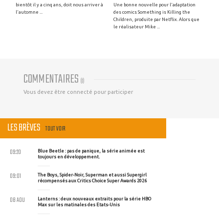
bientôt il y a cinq ans, doit nous arriver à
Une bonne nouvelle pour l'adaptation
l'automne ...
des comics Something is Killing the
Children, produite par Netflix. Alors que
le réalisateur Mike ...
COMMENTAIRES
(
0
)
Vous devez être connecté pour participer
LES BRÈVES
TOUT VOIR
09:20
Blue Beetle : pas de panique, la série animée est
toujours en développement.
09:01
The Boys, Spider-Noir, Superman et aussi Supergirl
récompensés aux Critics Choice Super Awards 2026
08 AOU
Lanterns : deux nouveaux extraits pour la série HBO
Max sur les matinales des Etats-Unis