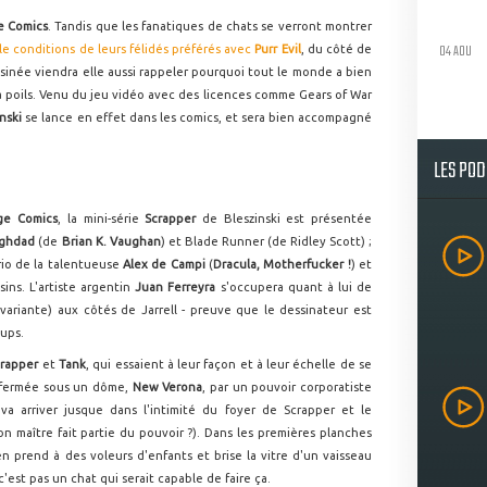
e Comics
. Tandis que les fanatiques de chats se verront montrer
04 AOU
ble conditions de leurs félidés préférés avec
Purr Evil
, du côté de
sinée viendra elle aussi rappeler pourquoi tout le monde a bien
à poils. Venu du jeu vidéo avec des licences comme Gears of War
inski
se lance en effet dans les comics, et sera bien accompagné
LES PO
ge Comics
, la mini-série
Scrapper
de Bleszinski est présentée
aghdad
(de
Brian K. Vaughan
) et Blade Runner (de Ridley Scott) ;
rio de la talentueuse
Alex de Campi
(
Dracula, Motherfucker !
) et
sins. L'artiste argentin
Juan Ferreyra
s'occupera quant à lui de
variante) aux côtés de Jarrell - preuve que le dessinateur est
ups.
crapper
et
Tank
, qui essaient à leur façon et à leur échelle de se
enfermée sous un dôme,
New Verona
, par un pouvoir corporatiste
va arriver jusque dans l'intimité du foyer de Scrapper et le
on maître fait partie du pouvoir ?). Dans les premières planches
en prend à des voleurs d'enfants et brise la vitre d'un vaisseau
'est pas un chat qui serait capable de faire ça.