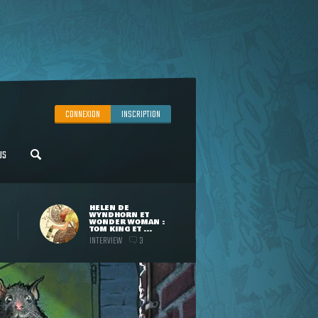
CONNEXION
INSCRIPTION
US
HELEN DE
WYNDHORN ET
WONDER WOMAN :
TOM KING ET ...
INTERVIEW
3