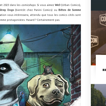
let 2023 dans les
comicshops
. Si vous aimez
We3
(Urban Comics),
Stray Dogs
(bientôt chez Panini Comics) ou
Bêtes de Somme
ation vous intéressera, attendu que tous les comics cités sont
comme protagonistes. Hasard ? Certainement pas.
R