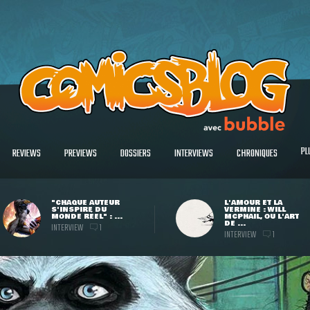
PL
REVIEWS
PREVIEWS
DOSSIERS
INTERVIEWS
CHRONIQUES
"CHAQUE AUTEUR
L'AMOUR ET LA
S'INSPIRE DU
VERMINE : WILL
MONDE RÉEL" : ...
MCPHAIL, OU L'ART
DE ...
INTERVIEW
1
INTERVIEW
1