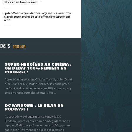
office en un temps record
Spider-Man : le président de Sony Pictures confirme
n'avoir aucun projet de spin-off en développement
actif
DCASTS
TOUT VOIR
SUPER-HÉROÏNES AU CINÉMA :
UN DÉBAT 100% FÉMININ EN
PODCAST !
Après Wonder Woman, Captain Marvel, et le récent
film Birds of Prey, mais aussi avec la venue proche
de Black Widow, Wonder Woman 1984 et un casting
très diversifié pour The Eternals, les ...
DC FANDOME : LE BILAN EN
PODCAST !
Au cours du weekend passé se tenait le DC
Fandome, premier évènement intégralement en
ligne et 100% consacré aux univers de DC, avec un
angle définitivement axé sur les adaptations