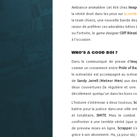
Ambiance animalière cet été chez
Imag
la vérité droit dans les yeux sur
la terri
la team chiens, une nouvelle bande des
raison de préférer ces adorables bêtes 
ou Fortnite, le
game designer
Cliff Blesz
à l'occasion.
WHO'S A GOOD BOI ?
Dans le communiqué de presse d'
Ima
comme un croisement entre
Pride of B
le scénariste est accompagné au scéna
de
Sandy Jarrell
(
Meteor Men
) aux des
deux couvertures (la régulière et une 
décidément quelqu'un dans les bons co
L'histoire s'intéresse à deux toutous,
S
battre pour la justice dans une ville 
et totalitaire,
SMITE
. Mais le combat 
confronter à une terrible vérité (que s
de preview mises en ligne,
Scrapper
s'
grâce à son aboiement. Ha, ça pour sûr, c