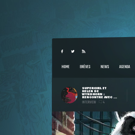
HOME
BRÈVES
NEWS
AGENDA
SUPERGIRL ET
HELEN DE
WYNDHORN :
RENCONTRE AVEC ...
INTERVIEW
4