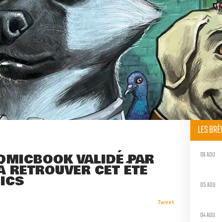
LES BR
06 AOU
COMICBOOK VALIDÉ PAR
À RETROUVER CET ÉTÉ
ICS
05 AOU
Tweet
04 AOU