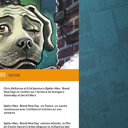
ÈVES
TOUT VOIR
Chris McKenna et Erik Sommers (Spider-Man : Brand
New Day) en renfort sur l'écriture de Avengers :
Doomsday et Secret Wars
Spider-Man : Brand New Day : en France, un succès
record aussi avec 3 millions d'entrées en une
semaine
Spider-Man : Brand New Day : comme attendu, le film
de Destin Daniel Cretton dépasse le milliard au box-