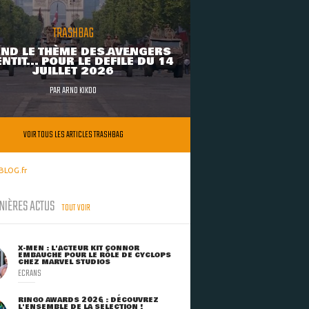
TRASHBAG
ND LE THÈME DES AVENGERS
NTIT... POUR LE DÉFILÉ DU 14
JUILLET 2026
PAR
ARNO KIKOO
VOIR TOUS LES ARTICLES TRASHBAG
BLOG.fr
NIÈRES ACTUS
TOUT VOIR
X-MEN : L'ACTEUR KIT CONNOR
EMBAUCHÉ POUR LE RÔLE DE CYCLOPS
CHEZ MARVEL STUDIOS
ECRANS
RINGO AWARDS 2026 : DÉCOUVREZ
L'ENSEMBLE DE LA SÉLECTION !