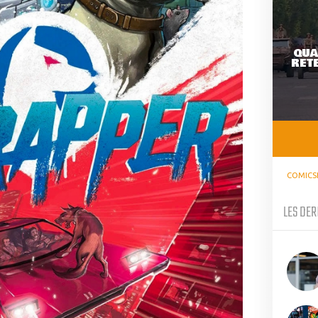
QUA
RETE
COMICS
LES DER