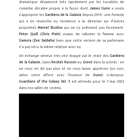
dramatique désamorcé très rapidement par les tonalités de
comédie décalée propre à la façon dont
James Gunn
a voulu
s'approprier les
Gardiens de la Galaxie
depuis 2014 - une formule
qui a en revanche eu tendance à se déverser sur d'autres
propriétés
Marvel Studios
qui ne s'y prêtaient pas forcément.
Peter Quill
(
Chris Pratt
) essaie de rallumer la flamme avec
Gamora
(
Zoe Saldaña
) bien que cette version de sa partenaire
n'a pas vécu la même relation avec lui.
Un échange sérieux très vite stoppé par le reste des
Gardiens
de la Galaxie
, (sans
Rocket Racoon
ou
Groot
dans la scène) - on
ne vous en dit pas plus et on vous laisse apprécier (ou non,
selon votre affect avec l'humour de
Gunn
) ci-dessous.
Guardians of the Galaxy Vol. 3
est attendu pour le 3 mai 2023
dans nos salles de cinéma.