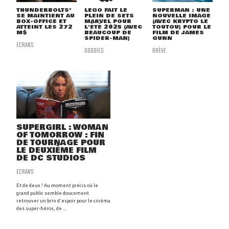
THUNDERBOLTS*
LEGO FAIT LE
SUPERMAN : UNE
SE MAINTIENT AU
PLEIN DE SETS
NOUVELLE IMAGE
BOX-OFFICE ET
MARVEL POUR
(AVEC KRYPTO LE
ATTEINT LES 272
L'ÉTÉ 2025 (AVEC
TOUTOU) POUR LE
M$
BEAUCOUP DE
FILM DE JAMES
SPIDER-MAN)
GUNN
ECRANS
GOODIES
BRÈVE
SUPERGIRL : WOMAN
OF TOMORROW : FIN
DE TOURNAGE POUR
LE DEUXIÈME FILM
DE DC STUDIOS
ECRANS
Et de deux ! Au moment précis où le
grand public semble doucement
retrouver un brin d'espoir pour le cinéma
des super-héros, de ...