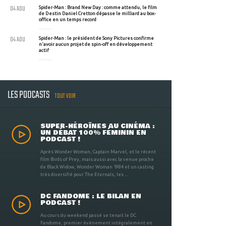
04 AOU
Spider-Man : Brand New Day : comme attendu, le film
de Destin Daniel Cretton dépasse le milliard au box-
office en un temps record
04 AOU
Spider-Man : le président de Sony Pictures confirme
n'avoir aucun projet de spin-off en développement
actif
LES PODCASTS
TOUT VOIR
SUPER-HÉROÏNES AU CINÉMA :
UN DÉBAT 100% FÉMININ EN
PODCAST !
Après Wonder Woman, Captain Marvel, et le récent
film Birds of Prey, mais aussi avec la venue proche
de Black Widow, Wonder Woman 1984 et un casting
très diversifié pour The Eternals, les ...
DC FANDOME : LE BILAN EN
PODCAST !
Au cours du weekend passé se tenait le DC
Fandome, premier évènement intégralement en