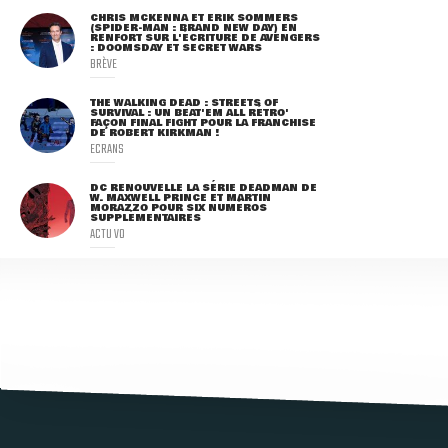
CHRIS MCKENNA ET ERIK SOMMERS
(SPIDER-MAN : BRAND NEW DAY) EN
RENFORT SUR L'ÉCRITURE DE AVENGERS
: DOOMSDAY ET SECRET WARS
BRÈVE
THE WALKING DEAD : STREETS OF
SURVIVAL : UN BEAT'EM ALL RÉTRO'
FAÇON FINAL FIGHT POUR LA FRANCHISE
DE ROBERT KIRKMAN !
ECRANS
DC RENOUVELLE LA SÉRIE DEADMAN DE
W. MAXWELL PRINCE ET MARTIN
MORAZZO POUR SIX NUMÉROS
SUPPLÉMENTAIRES
ACTU VO