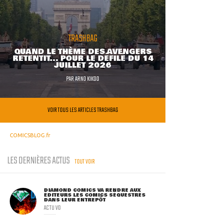
TRASHBAG
QUAND LE THÈME DES AVENGERS
RETENTIT... POUR LE DÉFILÉ DU 14
JUILLET 2026
PAR
ARNO KIKOO
VOIR TOUS LES ARTICLES TRASHBAG
COMICSBLOG.fr
LES DERNIÈRES ACTUS
TOUT VOIR
DIAMOND COMICS VA RENDRE AUX
ÉDITEURS LES COMICS SÉQUESTRÉS
DANS LEUR ENTREPÔT
ACTU VO