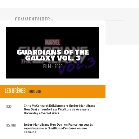
COMMENTAIRES
(
0
)
Vous devez être connecté pour participer
GUARDIANS OF THE
GALAXY VOL. 3
FILM - 2020
LES BRÈVES
TOUT VOIR
11:19
Chris McKenna et Erik Sommers (Spider-Man : Brand
New Day) en renfort sur l'écriture de Avengers :
Doomsday et Secret Wars
05 AOU
Spider-Man : Brand New Day : en France, un succès
record aussi avec 3 millions d'entrées en une
semaine