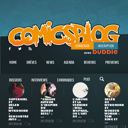
CONNEXION
INSCRIPTION
HOME
BRÈVES
NEWS
AGENDA
REVIEWS
PREVIEWS
PLUS
DOSSIERS
INTERVIEWS
CHRONIQUES
SUPERGIRL
"CHAQUE
L'AMOUR
HELEN
ET
AUTEUR
ET LA
DE
HELEN
S'INSPIRE
VERMINE
WYNDHORN
DE
DU
: WILL
ET
WYNDHORN
MONDE
MCPHAIL,
WONDER
:
RÉEL" :
OU L'ART
WOMAN :
RENCONTRE
...
DE ...
TOM
AVEC ...
KING ET
INTERVIEW
INTERVIEW
1
1
...
INTERVIEW
4
INTERVIEW
3