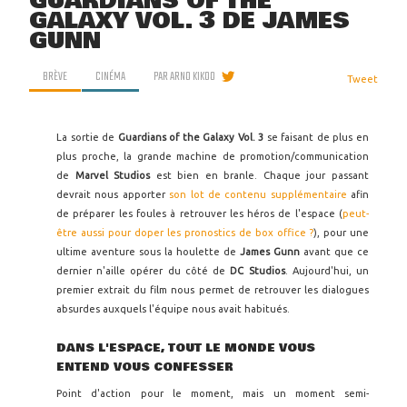
GUARDIANS OF THE
GALAXY VOL. 3 DE JAMES
GUNN
BRÈVE
CINÉMA
PAR
ARNO KIKOO
Tweet
La sortie de
Guardians of the Galaxy Vol. 3
se faisant de plus en
plus proche, la grande machine de promotion/communication
de
Marvel Studios
est bien en branle. Chaque jour passant
devrait nous apporter
son lot de contenu supplémentaire
afin
de préparer les foules à retrouver les héros de l'espace (
peut-
être aussi pour doper les pronostics de box office ?
), pour une
ultime aventure sous la houlette de
James Gunn
avant que ce
dernier n'aille opérer du côté de
DC Studios
. Aujourd'hui, un
premier extrait du film nous permet de retrouver les dialogues
absurdes auxquels l'équipe nous avait habitués.
DANS L'ESPACE, TOUT LE MONDE VOUS
ENTEND VOUS CONFESSER
Point d'action pour le moment, mais un moment semi-