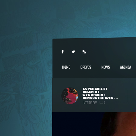
HOME
BRÈVES
NEWS
AGENDA
SUPERGIRL ET
HELEN DE
WYNDHORN :
RENCONTRE AVEC ...
INTERVIEW
4