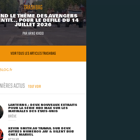
TRASHBAG
ND LE THÈME DES AVENGERS
NTIT... POUR LE DÉFILÉ DU 14
JUILLET 2026
PAR
ARNO KIKOO
VOIR TOUS LES ARTICLES TRASHBAG
BLOG.fr
NIÈRES ACTUS
TOUT VOIR
LANTERNS : DEUX NOUVEAUX EXTRAITS
POUR LA SÉRIE HBO MAX SUR LES
MATINALES DES ETATS-UNIS
BRÈVE
KEVIN SMITH AU TRAVAIL SUR DEUX
AUTRES NUMÉROS JAY & SILENT BOB
CHEZ MARVEL
ACTU VO