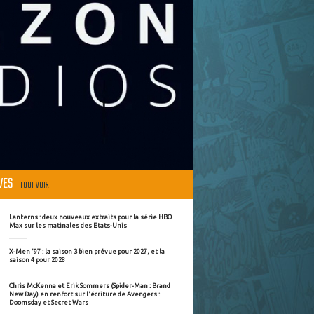
ÈVES
TOUT VOIR
Lanterns : deux nouveaux extraits pour la série HBO
Max sur les matinales des Etats-Unis
X-Men '97 : la saison 3 bien prévue pour 2027, et la
saison 4 pour 2028
Chris McKenna et Erik Sommers (Spider-Man : Brand
New Day) en renfort sur l'écriture de Avengers :
Doomsday et Secret Wars