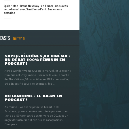
Spider-Man : Brand New Day : en France, un succès
record aussi avec 3 millions d'entrées en une
semaine
DCASTS
TOUT VOIR
SUPER-HÉROÏNES AU CINÉMA :
UN DÉBAT 100% FÉMININ EN
PODCAST !
Après Wonder Woman, Captain Marvel, et le récent
film Birds of Prey, mais aussi avec la venue proche
de Black Widow, Wonder Woman 1984 et un casting
très diversifié pour The Eternals, les ...
DC FANDOME : LE BILAN EN
PODCAST !
Au cours du weekend passé se tenait le DC
Fandome, premier évènement intégralement en
ligne et 100% consacré aux univers de DC, avec un
angle définitivement axé sur les adaptations
filmiques ...