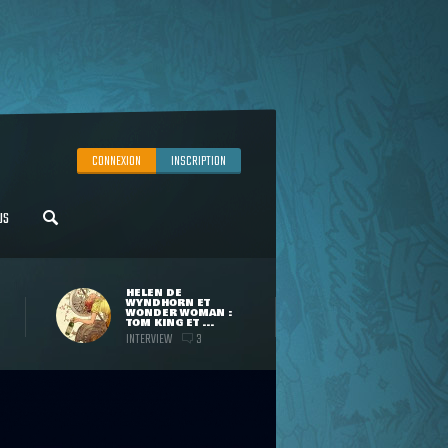
CONNEXION
INSCRIPTION
US
HELEN DE
WYNDHORN ET
WONDER WOMAN :
TOM KING ET ...
INTERVIEW
3