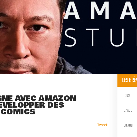
LES BR
11:09
GNE AVEC AMAZON
ÉVELOPPER DES
 COMICS
07 AOU
06 AOU
Tweet