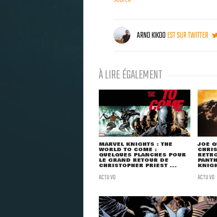
Source
ARNO KIKOO
EST SUR TWITTER
À LIRE ÉGALEMENT
MARVEL KNIGHTS : THE
JOE Q
WORLD TO COME :
CHRIS
QUELQUES PLANCHES POUR
RETR
LE GRAND RETOUR DE
PANT
CHRISTOPHER PRIEST ...
KNIGH
ACTU VO
ACTU VO