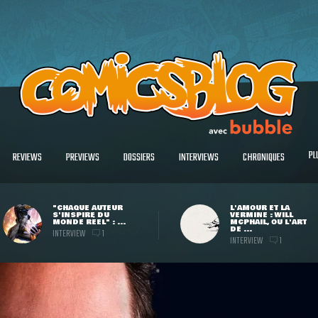
PL
REVIEWS
PREVIEWS
DOSSIERS
INTERVIEWS
CHRONIQUES
"CHAQUE AUTEUR
L'AMOUR ET LA
S'INSPIRE DU
VERMINE : WILL
MONDE RÉEL" : ...
MCPHAIL, OU L'ART
DE ...
INTERVIEW
1
INTERVIEW
1