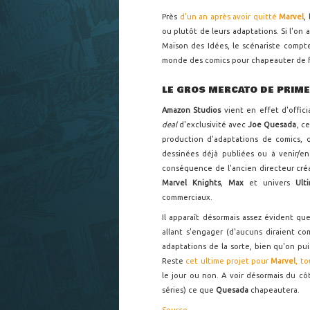
Près
d'un an après avoir quitté
Marvel
,
ou plutôt de leurs adaptations. Si l'on
Maison des Idées, le scénariste compt
monde des comics pour chapeauter de f
LE GROS MERCATO DE PRIME
Amazon Studios
vient en effet d'offic
deal
d'exclusivité avec
Joe Quesada
, c
production d'adaptations de comics, qu
dessinées déjà publiées ou à venir/en
conséquence de l'ancien directeur cré
Marvel Knights
,
Max
et univers
Ult
commerciaux.
Il apparaît désormais assez évident qu
allant s'engager (d'aucuns diraient 
adaptations de la sorte, bien qu'on pu
Reste
cet ultime projet pour
Marvel
, t
le jour ou non. A voir désormais du cô
séries) ce que
Quesada
chapeautera.