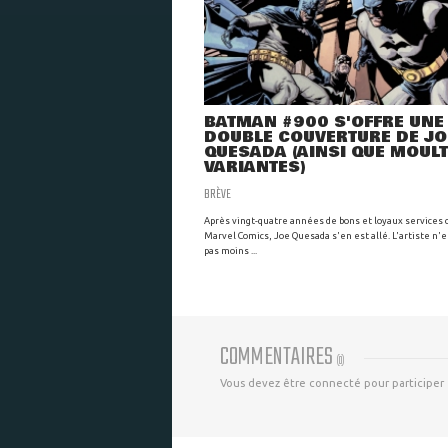
BATMAN #900 S'OFFRE UNE
DOUBLE COUVERTURE DE JO
QUESADA (AINSI QUE MOULT
VARIANTES)
BRÈVE
Après vingt-quatre années de bons et loyaux services 
Marvel Comics, Joe Quesada s'en est allé. L'artiste n'
pas moins ...
COMMENTAIRES
(
0
)
Vous devez être connecté pour participer