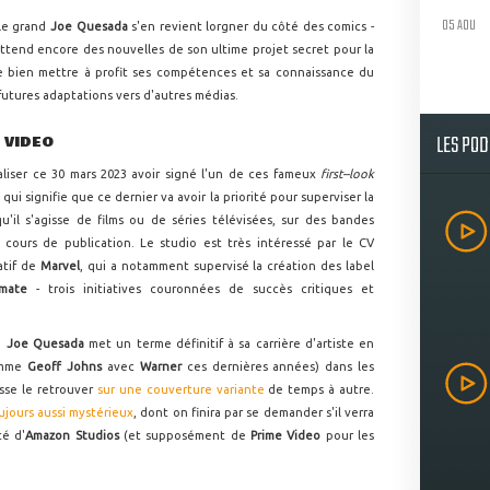
05 AOU
 le grand
Joe Quesada
s'en revient lorgner du côté des comics -
 attend encore des nouvelles de son ultime projet secret pour la
e bien mettre à profit ses compétences et sa connaissance du
utures adaptations vers d'autres médias.
LES PO
 VIDEO
ialiser ce 30 mars 2023 avoir signé l'un de ces fameux
first--look
e qui signifie que ce dernier va avoir la priorité pour superviser la
'il s'agisse de films ou de séries télévisées, sur des bandes
 cours de publication. Le studio est très intéressé par le CV
atif de
Marvel
, qui a notamment supervisé la création des label
imate
- trois initiatives couronnées de succès critiques et
e
Joe Quesada
met un terme définitif à sa carrière d'artiste en
comme
Geoff Johns
avec
Warner
ces dernières années) dans les
isse le retrouver
sur une couverture variante
de temps à autre.
oujours aussi mystérieux
, dont on finira par se demander s'il verra
té d'
Amazon Studios
(et supposément de
Prime Video
pour les