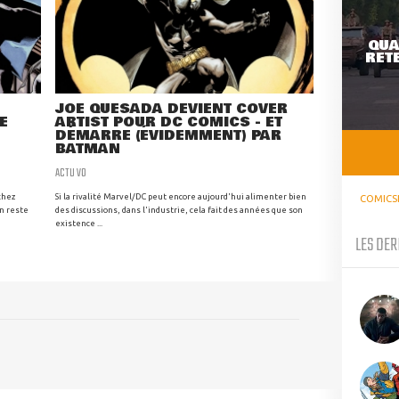
QUA
RETE
JOE QUESADA DEVIENT COVER
E
ARTIST POUR DC COMICS - ET
DÉMARRE (ÉVIDEMMENT) PAR
BATMAN
ACTU VO
chez
Si la rivalité Marvel/DC peut encore aujourd'hui alimenter bien
COMICS
en reste
des discussions, dans l'industrie, cela fait des années que son
existence ...
LES DER