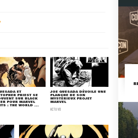
R
UESADA ET
JOE QUESADA DÉVOILE UNE
TOPHER PRIEST SE
PLANCHE DE SON
OUVENT SUR BLACK
MYSTÉRIEUX PROJET
HER POUR MARVEL
MARVEL
TS : THE WORLD ...
ACTU VO