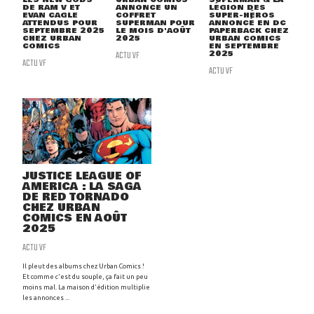
DE RAM V ET
ANNONCE UN
LÉGION DES
EVAN CAGLE
COFFRET
SUPER-HÉROS
ATTENDUS POUR
SUPERMAN POUR
ANNONCÉ EN DC
SEPTEMBRE 2025
LE MOIS D'AOÛT
PAPERBACK CHEZ
CHEZ URBAN
2025
URBAN COMICS
COMICS
EN SEPTEMBRE
ACTU VF
2025
ACTU VF
ACTU VF
JUSTICE LEAGUE OF
AMERICA : LA SAGA
DE RED TORNADO
CHEZ URBAN
COMICS EN AOÛT
2025
ACTU VF
Il pleut des albums chez Urban Comics !
Et comme c'est du souple, ça fait un peu
moins mal. La maison d'édition multiplie
les annonces ...