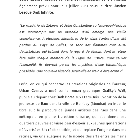
également prévu pour le 7 juillet 2023 sous le titre
Justice
League Dark Infinite
.
"Le road-trip de Zatanna et John Constantine au Nouveau-Mexique
est interrompu par un incendie d'où émerge une vieille
connaissance. A plusieurs kilomètres de là, dans l'antre d'une cité
perdue du Pays de Galles, ce sont des flammes tout aussi
dévastatrices qui brûlent dans le regard de Merlin, dont le retour
fera pâlir chaque membre de la Ligue de Justice. Pour sauver
l'humanité, ils devront percer les mystères d'une bibliothèque
possédée. Une nouvelle légende serait-elle en train d'être écrite ?"
Enfin, en ce qui concerne les créations originales de l'auteur,
Urban Comics
a misé sur le roman graphique
Grafity's Wall
,
publié au départ chez
Dark Horse
aux Etats-Unis. Evocation de la
jeunesse de
Ram
dans la ville de Bombay (Mumbai) en Inde, le
titre suit le parcours de jeunes artistes des rues dans une
métropole en pleine transition urbaine, qui abandonne ses
quartiers pauvres et laisse peu d'espoir aux jeunes générations
défavorisées. Un récit sensible, et qui replace l'origine dans ses
racines, via une allégorie sur le monde des arts entre les mains