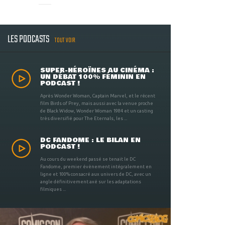
LES PODCASTS
TOUT VOIR
SUPER-HÉROÏNES AU CINÉMA :
UN DÉBAT 100% FÉMININ EN
PODCAST !
Après Wonder Woman, Captain Marvel, et le récent
film Birds of Prey, mais aussi avec la venue proche
de Black Widow, Wonder Woman 1984 et un casting
très diversifié pour The Eternals, les ...
DC FANDOME : LE BILAN EN
PODCAST !
Au cours du weekend passé se tenait le DC
Fandome, premier évènement intégralement en
ligne et 100% consacré aux univers de DC, avec un
angle définitivement axé sur les adaptations
filmiques ...