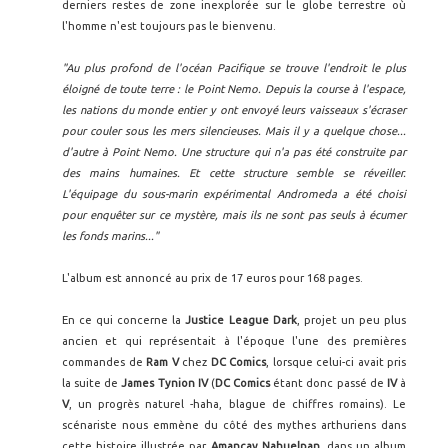
derniers restes de zone inexplorée sur le globe terrestre où
l'homme n'est toujours pas le bienvenu.
"Au plus profond de l'océan Pacifique se trouve l'endroit le plus
éloigné de toute terre : le Point Nemo. Depuis la course à l'espace,
les nations du monde entier y ont envoyé leurs vaisseaux s'écraser
pour couler sous les mers silencieuses. Mais il y a quelque chose...
d'autre à Point Nemo. Une structure qui n'a pas été construite par
des mains humaines. Et cette structure semble se réveiller.
L'équipage du sous-marin expérimental Andromeda a été choisi
pour enquêter sur ce mystère, mais ils ne sont pas seuls à écumer
les fonds marins..."
L'album est annoncé au prix de 17 euros pour 168 pages.
En ce qui concerne la
Justice League Dark
, projet un peu plus
ancien et qui représentait à l'époque l'une des premières
commandes de
Ram V
chez
DC Comics
, lorsque celui-ci avait pris
la suite de
James Tynion IV
(
DC Comics
étant donc passé de
IV
à
V
, un progrès naturel -haha, blague de chiffres romains). Le
scénariste nous emmène du côté des mythes arthuriens dans
cette histoire illustrée par
Amancay Nahuelpan
, dans un album