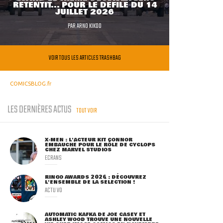
RETENTIT... POUR LE DÉFILÉ DU 14
JUILLET 2026
PAR
ARNO KIKOO
VOIR TOUS LES ARTICLES TRASHBAG
COMICSBLOG.fr
LES DERNIÈRES ACTUS
TOUT VOIR
X-MEN : L'ACTEUR KIT CONNOR
EMBAUCHÉ POUR LE RÔLE DE CYCLOPS
CHEZ MARVEL STUDIOS
ECRANS
RINGO AWARDS 2026 : DÉCOUVREZ
L'ENSEMBLE DE LA SÉLECTION !
ACTU VO
AUTOMATIC KAFKA DE JOE CASEY ET
ASHLEY WOOD TROUVE UNE NOUVELLE