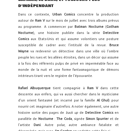
D'INDÉPENDANT
Dans ce contexte,
Urban Comics
concentre la production
autour de
Ram V
sur le mois de juillet avec trois albums prévus
au programme. A commencer par
Batman Nocturne
(
Gotham
Nocturne
), une histoire publiée dans la série
Detective
Comics
aux Etats-Unis et qui assume volontiers une posture
susceptible de cadrer avec l'intitulé de la revue.
Bruce
Wayne
va redevenir un détective dans une ville où l'ombre
peuple les rues et les allées étroites, dans un décor qui assume
à la fois des référents pulps de privé en imperméable face au
monde de la nuit et une forme fantasmagorique de démons
intérieurs tirant vers le registre de l'épouvante.
Rafael Albuquerque
tient compagnie à
Ram V
dans cette
descente aux enfers, qui va aussi chercher dans le mysticisme
d'un orient fantasmé (et incarné par la famille
Al Ghul
) pour
nourrir cet imaginaire d'autrefois. A noter également, une autre
histoire sortie des pages de
back up
de
Detective Comics
en
parallèle de
Nocturne
:
The Coda
, signée
Simon Spurrier
et de
l'artiste
Dani
. Autre polar, autre ambiance fataliste et