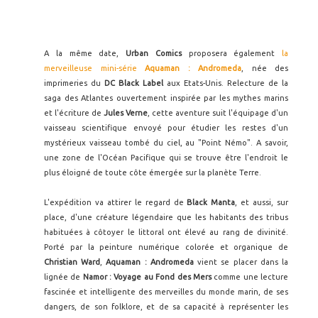
A la même date,
Urban Comics
proposera également
la
merveilleuse mini-série
Aquaman : Andromeda
, née des
imprimeries du
DC Black Label
aux Etats-Unis. Relecture de la
saga des Atlantes ouvertement inspirée par les mythes marins
et l'écriture de
Jules Verne
, cette aventure suit l'équipage d'un
vaisseau scientifique envoyé pour étudier les restes d'un
mystérieux vaisseau tombé du ciel, au "Point Némo". A savoir,
une zone de l'Océan Pacifique qui se trouve être l'endroit le
plus éloigné de toute côte émergée sur la planète Terre.
L'expédition va attirer le regard de
Black Manta
, et aussi, sur
place, d'une créature légendaire que les habitants des tribus
habituées à côtoyer le littoral ont élevé au rang de divinité.
Porté par la peinture numérique colorée et organique de
Christian Ward
,
Aquaman : Andromeda
vient se placer dans la
lignée de
Namor : Voyage au Fond des Mers
comme une lecture
fascinée et intelligente des merveilles du monde marin, de ses
dangers, de son folklore, et de sa capacité à représenter les