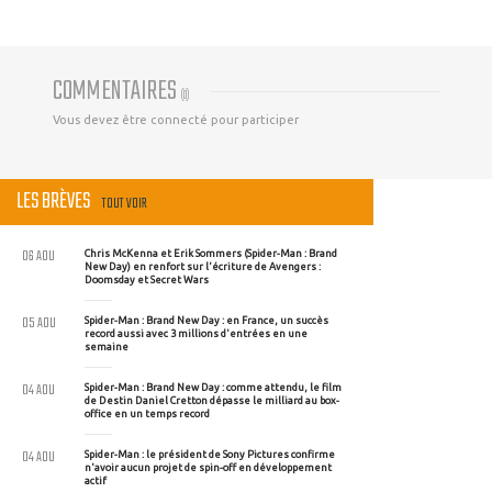
COMMENTAIRES
(
0
)
Vous devez être connecté pour participer
LES BRÈVES
TOUT VOIR
06 AOU
Chris McKenna et Erik Sommers (Spider-Man : Brand
New Day) en renfort sur l'écriture de Avengers :
Doomsday et Secret Wars
05 AOU
Spider-Man : Brand New Day : en France, un succès
record aussi avec 3 millions d'entrées en une
semaine
04 AOU
Spider-Man : Brand New Day : comme attendu, le film
de Destin Daniel Cretton dépasse le milliard au box-
office en un temps record
04 AOU
Spider-Man : le président de Sony Pictures confirme
n'avoir aucun projet de spin-off en développement
actif