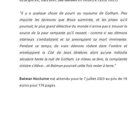
désespérée, mais avec
Jim Gordon
en vedette cette fois ci.
"Il y a quelque chose de pourri au royaume de Gotham. Peu
importe les épreuves que Bruce surmonte, et les pistes qu'il
poursuit, le plus grand détective du monde n'arrive pas à trouver la
source de la peur rampante qu'il ressent - comme si ses démons
intérieurs s'emballaient et lui annonçaient sa mort imminente.
Pendant ce temps, de vrais démons rôdent dans l'ombre et
enveloppent la Cité de leurs ténèbres alors qu'une mélodie
séculaire hante la nuit de Gotham. Le rideau se lève, la complainte
sinistre s'élève... et Batman pourrait cette fois rester à terre."
Batman Nocturne
est attendu pour le 7 juillet 2023 au prix de 19
euros pour 176 pages.