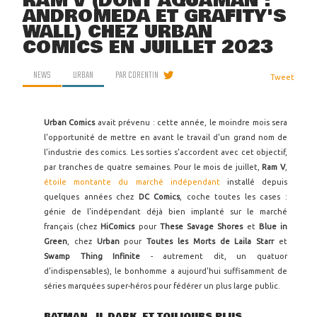
RAM V (DONT AQUAMAN :
ANDROMEDA ET GRAFITY'S
WALL) CHEZ URBAN
COMICS EN JUILLET 2023
NEWS
URBAN
PAR
CORENTIN
Tweet
Urban Comics
avait prévenu : cette année, le moindre mois sera
l'opportunité de mettre en avant le travail d'un grand nom de
l'industrie des comics. Les sorties s'accordent avec cet objectif,
par tranches de quatre semaines. Pour le mois de juillet,
Ram V
,
étoile montante du marché indépendant
installé depuis
quelques années chez
DC Comics
, coche toutes les cases :
génie de l'indépendant déjà bien implanté sur le marché
français (chez
HiComics
pour
These Savage Shores
et
Blue in
Green
, chez
Urban
pour
Toutes les Morts de Laila Starr
et
Swamp Thing Infinite
- autrement dit, un quatuor
d'indispensables), le bonhomme a aujourd'hui suffisamment de
séries marquées super-héros pour fédérer un plus large public.
BATMAN, JL DARK, ET TOUJOURS PLUS