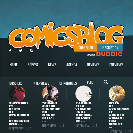
CONNEXION
INSCRIPTION
HOME
BRÈVES
NEWS
AGENDA
REVIEWS
PREVIEWS
PLUS
DOSSIERS
INTERVIEWS
CHRONIQUES
SUPERGIRL
"CHAQUE
L'AMOUR
HELEN
ET
AUTEUR
ET LA
DE
HELEN
S'INSPIRE
VERMINE
WYNDHORN
DE
DU
: WILL
ET
WYNDHORN
MONDE
MCPHAIL,
WONDER
:
RÉEL" :
OU L'ART
WOMAN :
RENCONTRE
...
DE ...
TOM
AVEC ...
KING ET
INTERVIEW
INTERVIEW
1
1
...
INTERVIEW
4
INTERVIEW
3