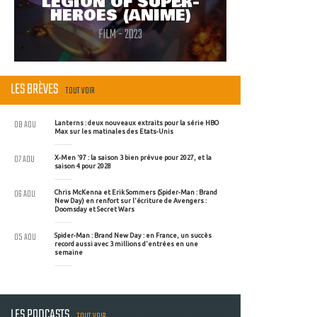
LEGION OF SUPER-
HEROES (ANIMÉ)
FILM - 2023
LES BRÈVES
TOUT VOIR
08 AOU
Lanterns : deux nouveaux extraits pour la série HBO
Max sur les matinales des Etats-Unis
07 AOU
X-Men '97 : la saison 3 bien prévue pour 2027, et la
saison 4 pour 2028
06 AOU
Chris McKenna et Erik Sommers (Spider-Man : Brand
New Day) en renfort sur l'écriture de Avengers :
Doomsday et Secret Wars
05 AOU
Spider-Man : Brand New Day : en France, un succès
record aussi avec 3 millions d'entrées en une
semaine
LES PODCASTS
TOUT VOIR