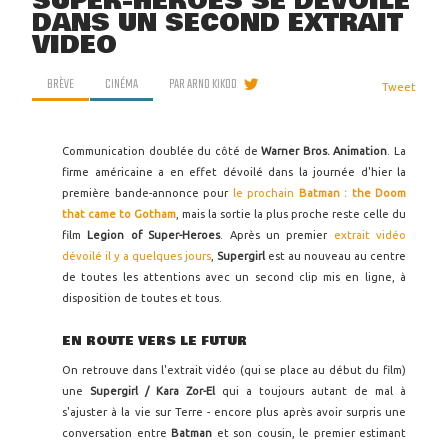
SUPER-HEROES SE DÉVOILE
DANS UN SECOND EXTRAIT
VIDÉO
BRÈVE
CINÉMA
PAR
ARNO KIKOO
Tweet
Communication doublée du côté de
Warner Bros. Animation
. La
firme américaine a en effet dévoilé dans la journée d'hier la
première bande-annonce pour
le prochain
Batman : the Doom
that came to Gotham
, mais la sortie la plus proche reste celle du
film
Legion of Super-Heroes
. Après un premier
extrait vidéo
dévoilé il y a quelques jours
,
Supergirl
est au nouveau au centre
de toutes les attentions avec un second clip mis en ligne, à
disposition de toutes et tous.
EN ROUTE VERS LE FUTUR
On retrouve dans l'extrait vidéo (qui se place au début du film)
une
Supergirl / Kara Zor-El
qui a toujours autant de mal à
s'ajuster à la vie sur Terre - encore plus après avoir surpris une
conversation entre
Batman
et son cousin, le premier estimant