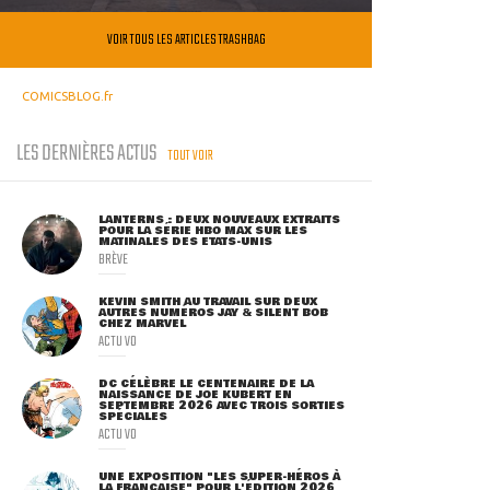
VOIR TOUS LES ARTICLES TRASHBAG
COMICSBLOG.fr
LES DERNIÈRES ACTUS
TOUT VOIR
LANTERNS : DEUX NOUVEAUX EXTRAITS
POUR LA SÉRIE HBO MAX SUR LES
MATINALES DES ETATS-UNIS
BRÈVE
KEVIN SMITH AU TRAVAIL SUR DEUX
AUTRES NUMÉROS JAY & SILENT BOB
CHEZ MARVEL
ACTU VO
DC CÉLÈBRE LE CENTENAIRE DE LA
NAISSANCE DE JOE KUBERT EN
SEPTEMBRE 2026 AVEC TROIS SORTIES
SPÉCIALES
ACTU VO
UNE EXPOSITION "LES SUPER-HÉROS À
LA FRANÇAISE" POUR L'ÉDITION 2026