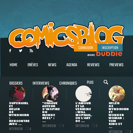
CONNEXION
INSCRIPTION
HOME
BRÈVES
NEWS
AGENDA
REVIEWS
PREVIEWS
PLUS
DOSSIERS
INTERVIEWS
CHRONIQUES
SUPERGIRL
"CHAQUE
L'AMOUR
HELEN
ET
AUTEUR
ET LA
DE
HELEN
S'INSPIRE
VERMINE
WYNDHORN
DE
DU
: WILL
ET
WYNDHORN
MONDE
MCPHAIL,
WONDER
:
RÉEL" :
OU L'ART
WOMAN :
RENCONTRE
...
DE ...
TOM
AVEC ...
KING ET
INTERVIEW
INTERVIEW
1
1
...
INTERVIEW
4
INTERVIEW
3