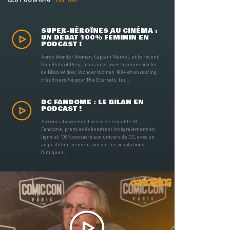
SUPER-HÉROÏNES AU CINÉMA :
UN DÉBAT 100% FÉMININ EN
PODCAST !
Après Wonder Woman, Captain Marvel, et le récent
film Birds of Prey, mais aussi avec la venue proche
de Black Widow, Wonder Woman 1984 et un casting
très diversifié pour The Eternals, les ...
DC FANDOME : LE BILAN EN
PODCAST !
Au cours du weekend passé se tenait le DC
Fandome, premier évènement intégralement en
ligne et 100% consacré aux univers de DC, avec un
angle définitivement axé sur les adaptations
filmiques ...