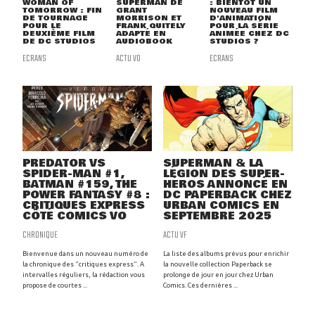
WOMAN OF
SUPERMAN DE
: BIENTÔT UN
TOMORROW : FIN
GRANT
NOUVEAU FILM
DE TOURNAGE
MORRISON ET
D'ANIMATION
POUR LE
FRANK QUITELY
POUR LA SÉRIE
DEUXIÈME FILM
ADAPTÉ EN
ANIMÉE CHEZ DC
DE DC STUDIOS
AUDIOBOOK
STUDIOS ?
ECRANS
ACTU VO
ECRANS
PREDATOR VS
SUPERMAN & LA
SPIDER-MAN #1,
LÉGION DES SUPER-
BATMAN #159, THE
HÉROS ANNONCÉ EN
POWER FANTASY #8 :
DC PAPERBACK CHEZ
CRITIQUES EXPRESS
URBAN COMICS EN
CÔTÉ COMICS VO
SEPTEMBRE 2025
CHRONIQUE
ACTU VF
Bienvenue dans un nouveau numéro de
La liste des albums prévus pour enrichir
la chronique des "critiques express". A
la nouvelle collection Paperback se
intervalles réguliers, la rédaction vous
prolonge de jour en jour chez Urban
propose de courtes ...
Comics. Ces dernières ...