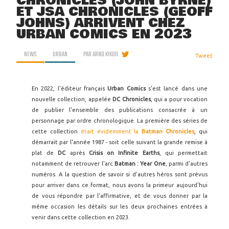
CHRONICLES (JOHN BYRNE)
ET JSA CHRONICLES (GEOFF
JOHNS) ARRIVENT CHEZ
URBAN COMICS EN 2023
NEWS
URBAN
PAR
ARNO KIKOO
Tweet
En 2022, l'éditeur français
Urban Comics
s'est lancé dans une
nouvelle collection, appelée
DC Chronicles
, qui a pour vocation
de publier l'ensemble des publications consacrée à un
personnage par ordre chronologique. La première des séries de
cette collection
était évidemment la
Batman Chronicles
, qui
démarrait par l'année 1987 - soit celle suivant la grande remise à
plat de
DC
après
Crisis on Infinite Earths
, qui permettait
notamment de retrouver l'arc
Batman : Year One
, parmi d'autres
numéros. A la question de savoir si d'autres héros sont prévus
pour arriver dans ce format, nous avons la primeur aujourd'hui
de vous répondre par l'affirmative, et de vous donner par la
même occasion les détails sur les deux prochaines entrées à
venir dans cette collection en 2023.