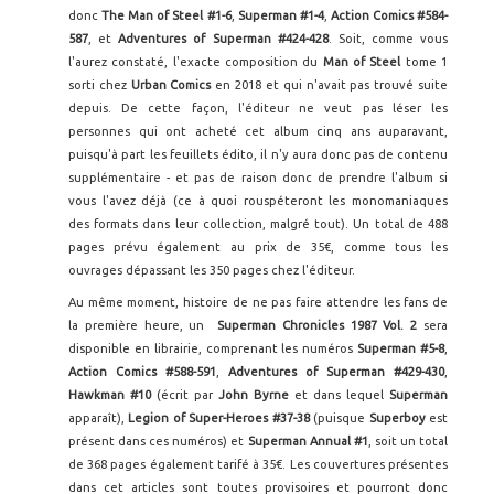
donc
The Man of Steel #1-6
,
Superman #1-4
,
Action Comics #584-
587
, et
Adventures of Superman #424-428
. Soit, comme vous
l'aurez constaté, l'exacte composition du
Man of Steel
tome 1
sorti chez
Urban Comics
en 2018 et qui n'avait pas trouvé suite
depuis. De cette façon, l'éditeur ne veut pas léser les
personnes qui ont acheté cet album cinq ans auparavant,
puisqu'à part les feuillets édito, il n'y aura donc pas de contenu
supplémentaire - et pas de raison donc de prendre l'album si
vous l'avez déjà (ce à quoi rouspéteront les monomaniaques
des formats dans leur collection, malgré tout). Un total de 488
pages prévu également au prix de 35€, comme tous les
ouvrages dépassant les 350 pages chez l'éditeur.
Au même moment, histoire de ne pas faire attendre les fans de
la première heure, un
Superman Chronicles 1987 Vol. 2
sera
disponible en librairie, comprenant les numéros
Superman #5-8
,
Action Comics #588-591
,
Adventures of Superman #429-430
,
Hawkman #10
(écrit par
John Byrne
et dans lequel
Superman
apparaît),
Legion of Super-Heroes #37-38
(puisque
Superboy
est
présent dans ces numéros)
et
Superman Annual #1
, soit un total
de 368 pages également tarifé à 35€. Les couvertures présentes
dans cet articles sont toutes provisoires et pourront donc