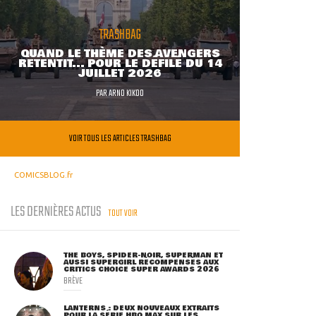
TRASHBAG
QUAND LE THÈME DES AVENGERS
RETENTIT... POUR LE DÉFILÉ DU 14
JUILLET 2026
PAR
ARNO KIKOO
VOIR TOUS LES ARTICLES TRASHBAG
COMICSBLOG.fr
LES DERNIÈRES ACTUS
TOUT VOIR
THE BOYS, SPIDER-NOIR, SUPERMAN ET
AUSSI SUPERGIRL RÉCOMPENSÉS AUX
CRITICS CHOICE SUPER AWARDS 2026
BRÈVE
LANTERNS : DEUX NOUVEAUX EXTRAITS
POUR LA SÉRIE HBO MAX SUR LES