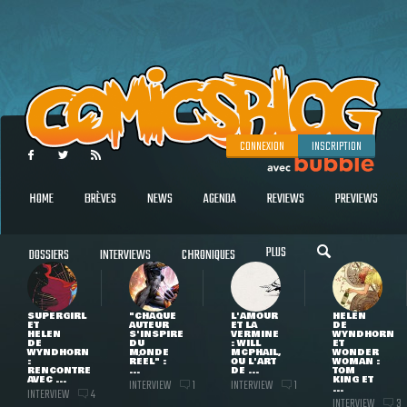
CONNEXION
INSCRIPTION
HOME
BRÈVES
NEWS
AGENDA
REVIEWS
PREVIEWS
PLUS
DOSSIERS
INTERVIEWS
CHRONIQUES
SUPERGIRL
"CHAQUE
L'AMOUR
HELEN
ET
AUTEUR
ET LA
DE
HELEN
S'INSPIRE
VERMINE
WYNDHORN
DE
DU
: WILL
ET
WYNDHORN
MONDE
MCPHAIL,
WONDER
:
RÉEL" :
OU L'ART
WOMAN :
RENCONTRE
...
DE ...
TOM
AVEC ...
KING ET
INTERVIEW
INTERVIEW
1
1
...
INTERVIEW
4
INTERVIEW
3