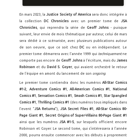
En mars 2023, la
Justice Society of America
sera donc intégrée à
la collection
DC Chronicles
avec un premier tome de
JSA
Chronicles
, qui reprendra la série de
Geoff Johns
- puisque
suivant, leur envie de mois thématique par auteur, celui de mars
sera dédié à ce scénariste, avec plusieurs publications autour
de son oeuvre, que ce soit chez
DC
ou en indépendant. Le
premier tome démarrera avec l'année 1999 qui
techniquement
ne
comporte pas encore de
Geoff Johns
à l'écriture, mais du
James
Robinson
et du
David S. Goyer
, qui avaient orchestré le retour
de l'équipe en amont du lancement de son
ongoing
.
Le premier tome contiendra donc les numéros
All-Star Comics
#1-2
,
Adventure Comics #1
,
All-American Comics #1
,
National
Comics #1
,
Sensation Comics #1
,
Smash Comics #1
,
Star Spangled
Comics #1
,
Thrilling Comics #1
(des numéros tous impliqués dans
l'event "
JSA Returns
"),
JSA Secret Files #1
,
All-Star Comics 80-
Page Giant #1
,
Secret Origins of Super-Villains 80-Page Giant #1
ainsi que les numéros
JSA #1-5
, sur lesquels officient encore
Robinson et Goyer. Le second tome, qui s'intéressera à l'année
2000, pourra ensuite commencer avec les débuts à proprement