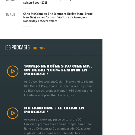
saison 4 pour 2028
06 AOU
Chris McKenna et Erik Sommers (Spider-Man : Brand
New Day) en renfort sur l'écriture de Avengers :
Doomsday et Secret Wars
LES PODCASTS
TOUT VOIR
SUPER-HÉROÏNES AU CINÉMA :
UN DÉBAT 100% FÉMININ EN
PODCAST !
Après Wonder Woman, Captain Marvel, et le récent
film Birds of Prey, mais aussi avec la venue proche
de Black Widow, Wonder Woman 1984 et un casting
très diversifié pour The Eternals, les ...
DC FANDOME : LE BILAN EN
PODCAST !
Au cours du weekend passé se tenait le DC
Fandome, premier évènement intégralement en
ligne et 100% consacré aux univers de DC, avec un
angle définitivement axé sur les adaptations