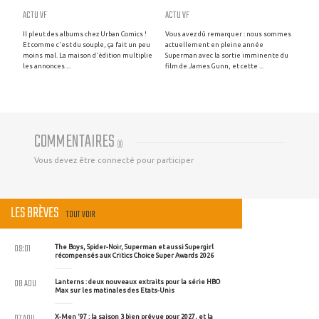
ACTU VF
ACTU VF
Il pleut des albums chez Urban Comics !
Vous avez dû remarquer : nous sommes
Et comme c'est du souple, ça fait un peu
actuellement en pleine année
moins mal. La maison d'édition multiplie
Superman avec la sortie imminente du
les annonces ...
film de James Gunn, et cette ...
COMMENTAIRES
(
0
)
Vous devez être connecté pour participer
LES BRÈVES
TOUT VOIR
09:01
The Boys, Spider-Noir, Superman et aussi Supergirl
récompensés aux Critics Choice Super Awards 2026
08 AOU
Lanterns : deux nouveaux extraits pour la série HBO
Max sur les matinales des Etats-Unis
07 AOU
X-Men '97 : la saison 3 bien prévue pour 2027, et la