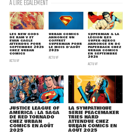
À LIRE ÉGALEMENT
LES NEW GODS
URBAN COMICS
SUPERMAN & LA
DE RAM V ET
ANNONCE UN
LÉGION DES
EVAN CAGLE
COFFRET
SUPER-HÉROS
ATTENDUS POUR
SUPERMAN POUR
ANNONCÉ EN DC
SEPTEMBRE 2025
LE MOIS D'AOÛT
PAPERBACK CHEZ
CHEZ URBAN
2025
URBAN COMICS
COMICS
EN SEPTEMBRE
ACTU VF
2025
ACTU VF
ACTU VF
JUSTICE LEAGUE OF
LA SYMPATHIQUE
AMERICA : LA SAGA
SÉRIE PEACEMAKER
DE RED TORNADO
TRIES HARD
CHEZ URBAN
ATTENDUE CHEZ
COMICS EN AOÛT
URBAN COMICS EN
2025
AOÛT 2025