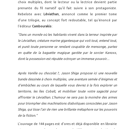
choix multiples, dont le lecteur ou la lectrice devient partie
prenante du fil narratif qu'il fait suivre à son protagoniste.
Rebelote avec
Léviathan
, annoncé comme le premier tome
d'une trilogie, au concept fort redoutable, tel qu'énoncé par
l'éditeur
Cambourakis
:
"Dans un monde où les habitants vivent dans la terreur inspirée par
le Léviathan, créature marine gigantesque qui voit tout, entend tout,
et punit toute personne se rendant coupable de mensonge, partez
en quête de la baguette magique gardée par le sorcier Kanoxx,
dont la possession est réputée octroyer un immense pouvoir…
Après Vanille ou chocolat ?, Jason Shiga propose ici une nouvelle
bande dessinée à choix multiples, une aventure semée d’énigmes et
d’embûches au cours de laquelle vous devrez à la fois explorer un
territoire, les îles Cobalt, et mobiliser toute votre sagacité pour
affronter le Léviathan. L’humour ne sera pas la moindre des armes
pour triompher des machinations diaboliques concoctées par Jason
Shiga, qui tisse l’air de rien une brillante métaphore sur les pouvoirs
de la fiction."
L'ouvrage de 144 pages est d'ores et déjà disponible en librairie