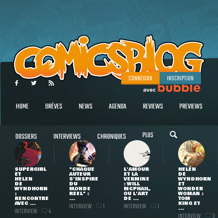
CONNEXION
INSCRIPTION
HOME
BRÈVES
NEWS
AGENDA
REVIEWS
PREVIEWS
PLUS
DOSSIERS
INTERVIEWS
CHRONIQUES
SUPERGIRL
"CHAQUE
L'AMOUR
HELEN
ET
AUTEUR
ET LA
DE
HELEN
S'INSPIRE
VERMINE
WYNDHORN
DE
DU
: WILL
ET
WYNDHORN
MONDE
MCPHAIL,
WONDER
:
RÉEL" :
OU L'ART
WOMAN :
RENCONTRE
...
DE ...
TOM
AVEC ...
KING ET
INTERVIEW
INTERVIEW
1
1
...
INTERVIEW
4
INTERVIEW
3