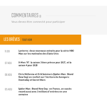
COMMENTAIRES
(
0
)
Vous devez être connecté pour participer
LES BRÈVES
TOUT VOIR
11:09
Lanterns : deux nouveaux extraits pour la série HBO
Max sur les matinales des Etats-Unis
07 AOU
X-Men '97 : la saison 3 bien prévue pour 2027, et la
saison 4 pour 2028
06 AOU
Chris McKenna et Erik Sommers (Spider-Man : Brand
New Day) en renfort sur l'écriture de Avengers :
Doomsday et Secret Wars
05 AOU
Spider-Man : Brand New Day : en France, un succès
record aussi avec 3 millions d'entrées en une
semaine