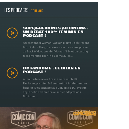
LES PODCASTS
TOUT VOIR
SUPER-HÉROÏNES AU CINÉMA :
UN DÉBAT 100% FÉMININ EN
PODCAST !
Après Wonder Woman, Captain Marvel, et le récent
film Birds of Prey, mais aussi avec la venue proche
de Black Widow, Wonder Woman 1984 et un casting
très diversifié pour The Eternals, les ...
DC FANDOME : LE BILAN EN
PODCAST !
Au cours du weekend passé se tenait le DC
Fandome, premier évènement intégralement en
ligne et 100% consacré aux univers de DC, avec un
angle définitivement axé sur les adaptations
filmiques ...