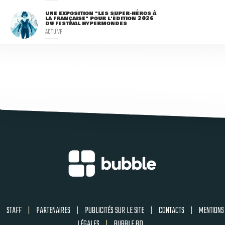
UNE EXPOSITION "LES SUPER-HÉROS À
LA FRANÇAISE" POUR L'ÉDITION 2026
DU FESTIVAL HYPERMONDES
ACTU VF
STAFF
|
PARTENAIRES
|
PUBLICITÉS SUR LE SITE
|
CONTACTS
|
MENTIONS
LÉGALES
|
BUBBLE BD