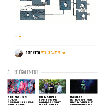
Source
ARNO KIKOO
EST SUR TWITTER
À LIRE ÉGALEMENT
STRING : UN
UN NOUVEL
KOMICS
POLAR
ÉDITEUR DE
INITIATIVE FAIT
SURNATUREL PAR
COMICS INDÉ'
UNE NOUVELLE
PAUL TOBIN
MENÉ PAR LE
''BRADERIE DE