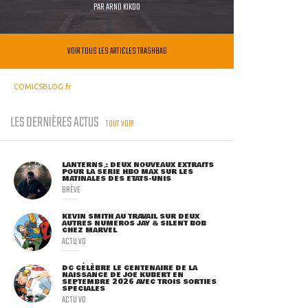
PAR
ARNO KIKOO
VOIR TOUS LES ARTICLES TRASHBAG
COMICSBLOG.fr
LES DERNIÈRES ACTUS
TOUT VOIR
LANTERNS : DEUX NOUVEAUX EXTRAITS
POUR LA SÉRIE HBO MAX SUR LES
MATINALES DES ETATS-UNIS
BRÈVE
KEVIN SMITH AU TRAVAIL SUR DEUX
AUTRES NUMÉROS JAY & SILENT BOB
CHEZ MARVEL
ACTU VO
DC CÉLÈBRE LE CENTENAIRE DE LA
NAISSANCE DE JOE KUBERT EN
SEPTEMBRE 2026 AVEC TROIS SORTIES
SPÉCIALES
ACTU VO