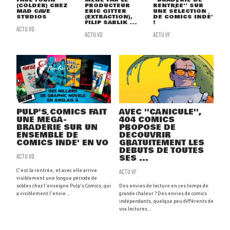
(COLDER) CHEZ
PRODUCTEUR
RENTRÉE'' SUR
MAD CAVE
ERIC GITTER
UNE SÉLECTION
STUDIOS
(EXTRACTION),
DE COMICS INDÉ'
FILIP SABLIK ...
!
ACTU VO
ACTU VO
ACTU VF
PULP'S COMICS FAIT
AVEC ''CANICULE'',
UNE MÉGA-
404 COMICS
BRADERIE SUR UN
PROPOSE DE
ENSEMBLE DE
DÉCOUVRIR
COMICS INDÉ' EN VO
GRATUITEMENT LES
DÉBUTS DE TOUTES
ACTU VO
SES ...
ACTU VF
C'est la rentrée, et avec elle arrive
visiblement une longue période de
soldes chez l'enseigne Pulp's Comics, qui
Des envies de lecture en ces temps de
a visiblement l'envie ...
grande chaleur ? Des envies de comics
indépendants, quelque peu différents de
vos lectures ...