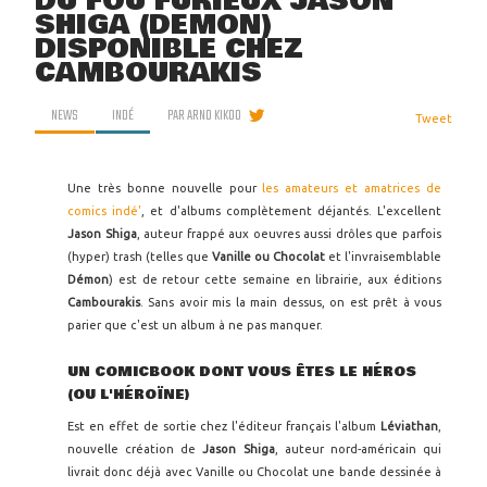
DU FOU FURIEUX JASON
SHIGA (DÉMON)
DISPONIBLE CHEZ
CAMBOURAKIS
NEWS
INDÉ
PAR
ARNO KIKOO
Tweet
Une très bonne nouvelle pour
les amateurs et amatrices de
comics indé'
, et d'albums complètement déjantés. L'excellent
Jason Shiga
, auteur frappé aux oeuvres aussi drôles que parfois
(hyper) trash (telles que
Vanille ou Chocolat
et l'invraisemblable
Démon
) est de retour cette semaine en librairie, aux éditions
Cambourakis
. Sans avoir mis la main dessus, on est prêt à vous
parier que c'est un album à ne pas manquer.
UN COMICBOOK DONT VOUS ÊTES LE HÉROS
(OU L'HÉROÏNE)
Est en effet de sortie chez l'éditeur français l'album
Léviathan
,
nouvelle création de
Jason Shiga
, auteur nord-américain qui
livrait donc déjà avec Vanille ou Chocolat une bande dessinée à