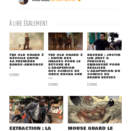
À LIRE ÉGALEMENT
THE OLD GUARD 2
THE OLD GUARD 2
BRZRKR : JUSTIN
DÉVOILE ENFIN
: ENFIN DES
LIN (FAST &
SA PREMIÈRE
IMAGES POUR LE
FURIOUS)
BANDE-ANNONCE
RETOUR DE
EMBAUCHÉ POUR
!
L'ADAPTATION
RÉALISER
DES COMICS DE
L'ADAPTATION DU
ECRANS
GREG RUCKA SUR
COMICS DE
...
KEANU REEVES
ECRANS
ECRANS
EXTRACTION : LA
MOUSE GUARD LE