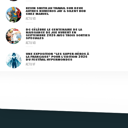
KEVIN SMITH AU TRAVAIL SUR DEUX
AUTRES NUMÉROS JAY & SILENT BOB
CHEZ MARVEL
ACTU VO
DC CÉLÈBRE LE CENTENAIRE DE LA
NAISSANCE DE JOE KUBERT EN
SEPTEMBRE 2026 AVEC TROIS SORTIES
SPÉCIALES
ACTU VO
UNE EXPOSITION "LES SUPER-HÉROS À
LA FRANÇAISE" POUR L'ÉDITION 2026
DU FESTIVAL HYPERMONDES
ACTU VF