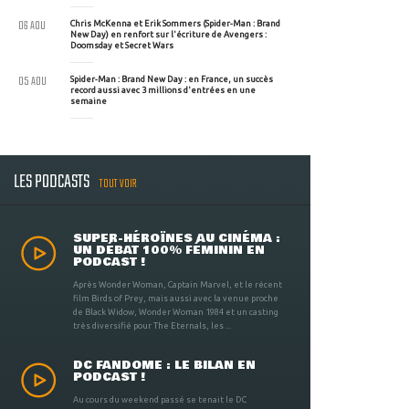
06 AOU
Chris McKenna et Erik Sommers (Spider-Man : Brand
New Day) en renfort sur l'écriture de Avengers :
Doomsday et Secret Wars
05 AOU
Spider-Man : Brand New Day : en France, un succès
record aussi avec 3 millions d'entrées en une
semaine
LES PODCASTS
TOUT VOIR
SUPER-HÉROÏNES AU CINÉMA :
UN DÉBAT 100% FÉMININ EN
PODCAST !
Après Wonder Woman, Captain Marvel, et le récent
film Birds of Prey, mais aussi avec la venue proche
de Black Widow, Wonder Woman 1984 et un casting
très diversifié pour The Eternals, les ...
DC FANDOME : LE BILAN EN
PODCAST !
Au cours du weekend passé se tenait le DC