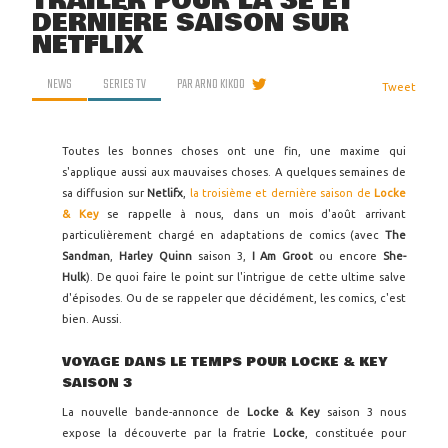
TRAILER POUR LA 3E ET
DERNIÈRE SAISON SUR
NETFLIX
NEWS
SERIES TV
PAR
ARNO KIKOO
Tweet
Toutes les bonnes choses ont une fin, une maxime qui
s'applique aussi aux mauvaises choses. A quelques semaines de
sa diffusion sur
Netlifx
,
la troisième et dernière saison de
Locke
& Key
se rappelle à nous, dans un mois d'août arrivant
particulièrement chargé en adaptations de comics (avec
The
Sandman
,
Harley Quinn
saison 3,
I Am Groot
ou encore
She-
Hulk
). De quoi faire le point sur l'intrigue de cette ultime salve
d'épisodes. Ou de se rappeler que décidément, les comics, c'est
bien. Aussi.
VOYAGE DANS LE TEMPS POUR LOCKE & KEY
SAISON 3
La nouvelle bande-annonce de
Locke & Key
saison 3 nous
expose la découverte par la fratrie
Locke
, constituée pour