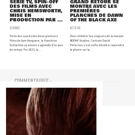
SÉRIE TV, SPIN-OFF
GRAND RETOUR SE
DES FILMS AVEC
MONTRE AVEC LES
CHRIS HEMSWORTH,
PREMIÈRES
MISE EN
PLANCHES DE DAWN
PRODUCTION PAR ...
OF THE BLACK AXE
ECRANS
ACTU VO
Forte des succès des deux premiers
Pour célébrer les vingt ans de la maison
films de Sam Hargrave, la franchise
BOOM! Studios, l'artiste David
Extraction va encore s'agrandir d'ici peu
Petersen s'est enfin décidé à reprendre
de temps. Fin 2023, la ...
la plume sur la ...
COMMENTAIRES
(
0
)
Vous devez être connecté pour participer