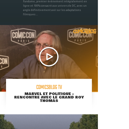
Fandome, premier évènement intégralement en
ligne et 100% consacré aux univers de DC, avec un
angle définitivement axé sur les adaptations
filmiques ...
COMICSBLOG TV
MARVEL ET POLITIQUE :
RENCONTRE AVEC LE GRAND ROY
THOMAS