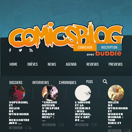
CONNEXION
INSCRIPTION
HOME
BRÈVES
NEWS
AGENDA
REVIEWS
PREVIEWS
PLUS
DOSSIERS
INTERVIEWS
CHRONIQUES
SUPERGIRL
"CHAQUE
L'AMOUR
HELEN
ET
AUTEUR
ET LA
DE
HELEN
S'INSPIRE
VERMINE
WYNDHORN
DE
DU
: WILL
ET
WYNDHORN
MONDE
MCPHAIL,
WONDER
:
RÉEL" :
OU L'ART
WOMAN :
RENCONTRE
...
DE ...
TOM
AVEC ...
KING ET
INTERVIEW
INTERVIEW
1
1
...
INTERVIEW
4
INTERVIEW
3