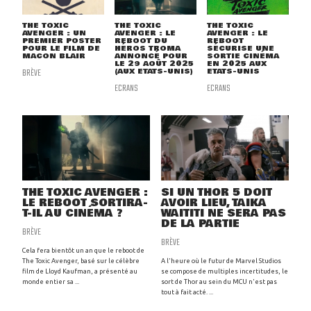
THE TOXIC
THE TOXIC
THE TOXIC
AVENGER : UN
AVENGER : LE
AVENGER : LE
PREMIER POSTER
REBOOT DU
REBOOT
POUR LE FILM DE
HÉROS TROMA
SÉCURISE UNE
MACON BLAIR
ANNONCÉ POUR
SORTIE CINÉMA
LE 29 AOÛT 2025
EN 2025 AUX
BRÈVE
(AUX ETATS-UNIS)
ETATS-UNIS
ECRANS
ECRANS
THE TOXIC AVENGER :
SI UN THOR 5 DOIT
LE REBOOT SORTIRA-
AVOIR LIEU, TAIKA
T-IL AU CINÉMA ?
WAITITI NE SERA PAS
DE LA PARTIE
BRÈVE
BRÈVE
Cela fera bientôt un an que le reboot de
The Toxic Avenger, basé sur le célèbre
A l'heure où le futur de Marvel Studios
film de Lloyd Kaufman, a présenté au
se compose de multiples incertitudes, le
monde entier sa ...
sort de Thor au sein du MCU n'est pas
tout à fait acté. ...