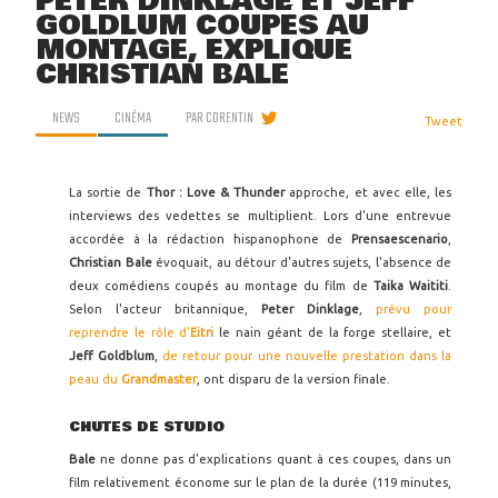
PETER DINKLAGE ET JEFF
GOLDLUM COUPÉS AU
MONTAGE, EXPLIQUE
CHRISTIAN BALE
NEWS
CINÉMA
PAR
CORENTIN
Tweet
La sortie de
Thor : Love & Thunder
approche, et avec elle, les
interviews des vedettes se multiplient. Lors d'une entrevue
accordée à la rédaction hispanophone de
Prensaescenario
,
Christian Bale
évoquait, au détour d'autres sujets, l'absence de
deux comédiens coupés au montage du film de
Taika Waititi
.
Selon l'acteur britannique,
Peter Dinklage
,
prévu pour
reprendre le rôle d'
Eitri
le nain géant de la forge stellaire, et
Jeff Goldblum
,
de retour pour une nouvelle prestation dans la
peau du
Grandmaster
, ont disparu de la version finale.
CHUTES DE STUDIO
Bale
ne donne pas d'explications quant à ces coupes, dans un
film relativement économe sur le plan de la durée (119 minutes,