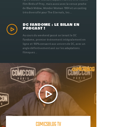
film Birds of Prey, mais aussi avec la venue proche
de Black Widow, Wonder Woman 1984 et un casting
très diversifié pour The Eternals, les ...
DC FANDOME : LE BILAN EN
PODCAST !
Au cours du weekend passé se tenait le DC
Fandome, premier évènement intégralement en
ligne et 100% consacré aux univers de DC, avec un
angle définitivement axé sur les adaptations
filmiques ...
COMICSBLOG TV