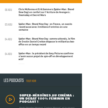
06 AOU
Chris McKenna et Erik Sommers (Spider-Man : Brand
New Day) en renfort sur l'écriture de Avengers :
Doomsday et Secret Wars
05 AOU
Spider-Man : Brand New Day : en France, un succès
record aussi avec 3 millions d'entrées en une
semaine
04 AOU
Spider-Man : Brand New Day : comme attendu, le film
de Destin Daniel Cretton dépasse le milliard au box-
office en un temps record
04 AOU
Spider-Man : le président de Sony Pictures confirme
n'avoir aucun projet de spin-off en développement
actif
LES PODCASTS
TOUT VOIR
SUPER-HÉROÏNES AU CINÉMA :
UN DÉBAT 100% FÉMININ EN
PODCAST !
Après Wonder Woman, Captain Marvel, et le récent