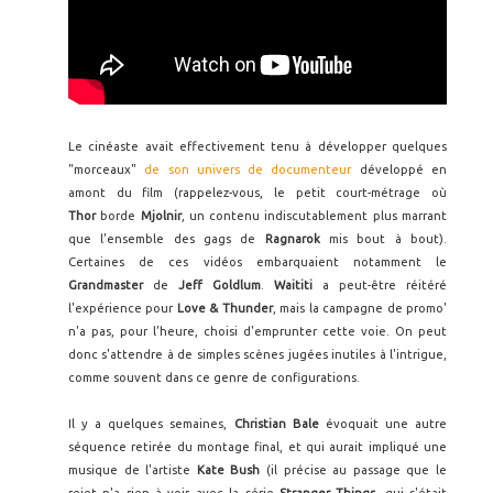
Le cinéaste avait effectivement tenu à développer quelques
"morceaux"
de son univers de documenteur
développé en
amont du film (rappelez-vous, le petit court-métrage où
Thor
borde
Mjolnir
, un contenu indiscutablement plus marrant
que l'ensemble des gags de
Ragnarok
mis bout à bout).
Certaines de ces vidéos embarquaient notamment le
Grandmaster
de
Jeff Goldlum
.
Waititi
a peut-être réitéré
l'expérience pour
Love & Thunder
, mais la campagne de promo'
n'a pas, pour l'heure, choisi d'emprunter cette voie. On peut
donc s'attendre à de simples scènes jugées inutiles à l'intrigue,
comme souvent dans ce genre de configurations.
Il y a quelques semaines,
Christian Bale
évoquait une autre
séquence retirée du montage final, et qui aurait impliqué une
musique de l'artiste
Kate Bush
(il précise au passage que le