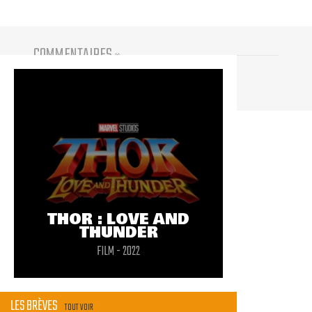
COMMENTAIRES
(
0
)
Vous devez être connecté pour participer
THOR : LOVE AND
THUNDER
FILM - 2022
LES BRÈVES
TOUT VOIR