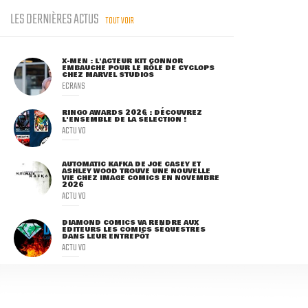
LES DERNIÈRES ACTUS
TOUT VOIR
X-MEN : L'ACTEUR KIT CONNOR
EMBAUCHÉ POUR LE RÔLE DE CYCLOPS
CHEZ MARVEL STUDIOS
ECRANS
RINGO AWARDS 2026 : DÉCOUVREZ
L'ENSEMBLE DE LA SÉLECTION !
ACTU VO
AUTOMATIC KAFKA DE JOE CASEY ET
ASHLEY WOOD TROUVE UNE NOUVELLE
VIE CHEZ IMAGE COMICS EN NOVEMBRE
2026
ACTU VO
DIAMOND COMICS VA RENDRE AUX
ÉDITEURS LES COMICS SÉQUESTRÉS
DANS LEUR ENTREPÔT
ACTU VO