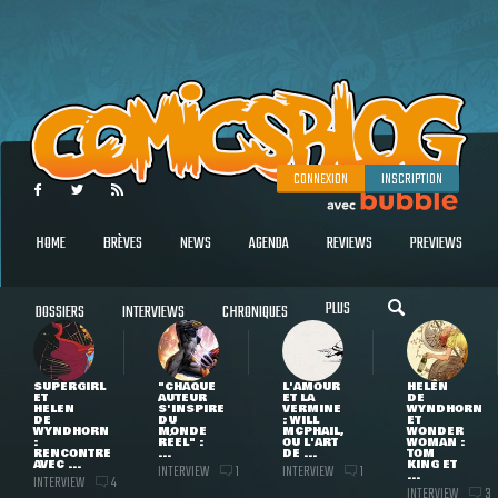
CONNEXION
INSCRIPTION
HOME
BRÈVES
NEWS
AGENDA
REVIEWS
PREVIEWS
PLUS
DOSSIERS
INTERVIEWS
CHRONIQUES
SUPERGIRL
"CHAQUE
L'AMOUR
HELEN
ET
AUTEUR
ET LA
DE
HELEN
S'INSPIRE
VERMINE
WYNDHORN
DE
DU
: WILL
ET
WYNDHORN
MONDE
MCPHAIL,
WONDER
:
RÉEL" :
OU L'ART
WOMAN :
RENCONTRE
...
DE ...
TOM
AVEC ...
KING ET
INTERVIEW
INTERVIEW
1
1
...
INTERVIEW
4
INTERVIEW
3