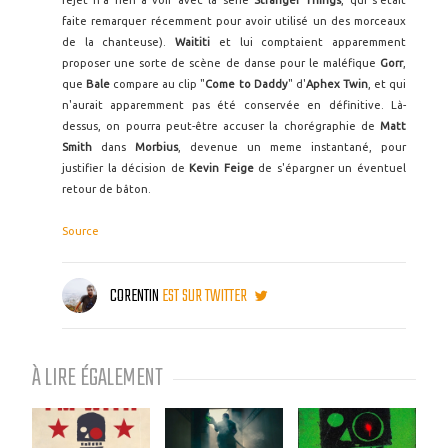
rejet n'a rien à voir avec la série
Stranger Things
, qui s'était
faite remarquer récemment pour avoir utilisé un des morceaux
de la chanteuse).
Waititi
et lui comptaient apparemment
proposer une sorte de scène de danse pour le maléfique
Gorr
,
que
Bale
compare au clip "
Come to Daddy
" d'
Aphex Twin
, et qui
n'aurait apparemment pas été conservée en définitive. Là-
dessus, on pourra peut-être accuser la chorégraphie de
Matt
Smith
dans
Morbius
, devenue un meme instantané, pour
justifier la décision de
Kevin Feige
de s'épargner un éventuel
retour de bâton.
Source
CORENTIN
EST SUR TWITTER
À LIRE ÉGALEMENT