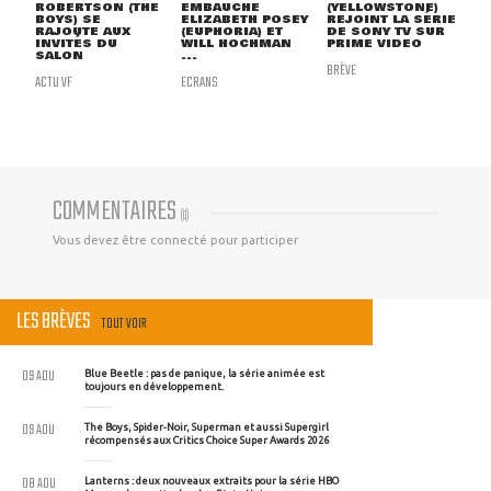
ROBERTSON (THE
EMBAUCHE
(YELLOWSTONE)
BOYS) SE
ELIZABETH POSEY
REJOINT LA SÉRIE
RAJOUTE AUX
(EUPHORIA) ET
DE SONY TV SUR
INVITÉS DU
WILL HOCHMAN
PRIME VIDEO
SALON
...
BRÈVE
ACTU VF
ECRANS
COMMENTAIRES
(
0
)
Vous devez être connecté pour participer
LES BRÈVES
TOUT VOIR
09 AOU
Blue Beetle : pas de panique, la série animée est
toujours en développement.
09 AOU
The Boys, Spider-Noir, Superman et aussi Supergirl
récompensés aux Critics Choice Super Awards 2026
08 AOU
Lanterns : deux nouveaux extraits pour la série HBO