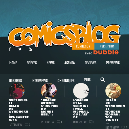
CONNEXION
INSCRIPTION
HOME
BRÈVES
NEWS
AGENDA
REVIEWS
PREVIEWS
PLUS
DOSSIERS
INTERVIEWS
CHRONIQUES
SUPERGIRL
"CHAQUE
L'AMOUR
HELEN
ET
AUTEUR
ET LA
DE
HELEN
S'INSPIRE
VERMINE
WYNDHORN
DE
DU
: WILL
ET
WYNDHORN
MONDE
MCPHAIL,
WONDER
:
RÉEL" :
OU L'ART
WOMAN :
RENCONTRE
...
DE ...
TOM
AVEC ...
KING ET
INTERVIEW
INTERVIEW
1
1
...
INTERVIEW
4
INTERVIEW
3