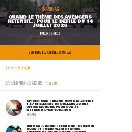
TRASHBAG
QUAND LE THÈME DES AVENGERS
RETENTIT... POUR LE DÉFILÉ DU 14
JUILLET 2026
PAR
ARNO KIKOO
VOIR TOUS LES ARTICLES TRASHBAG
COMICSBLOG.fr
LES DERNIÈRES ACTUS
TOUT VOIR
SPIDER-MAN : BRAND NEW DAY ATTEINT
1,67 MILLIARDS DE DOLLARS AU BOX-
OFFICE MONDIAL POUR SON 2E
WEEKEND D'EXPLOITATION
ECRANS
BATMAN & ROBIN : YEAR ONE - DYNAMIC
DUOS #1 : MARK WAID ET CHRIS