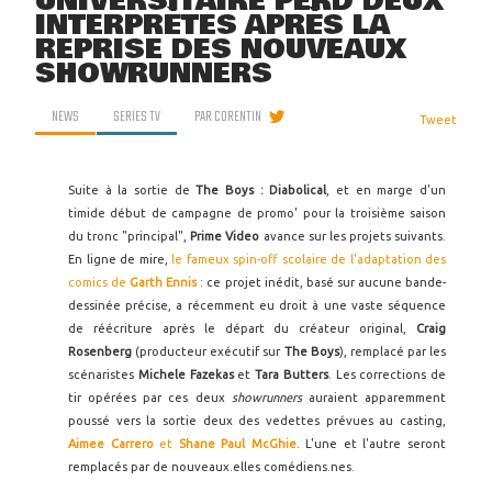
UNIVERSITAIRE PERD DEUX
INTERPRÈTES APRÈS LA
REPRISE DES NOUVEAUX
SHOWRUNNERS
NEWS
SERIES TV
PAR
CORENTIN
Tweet
Suite à la sortie de
The Boys : Diabolical
, et en marge d'un
timide début de campagne de promo' pour la troisième saison
du tronc "principal",
Prime Video
avance sur les projets suivants.
En ligne de mire,
le fameux spin-off scolaire de l'adaptation des
comics de
Garth Ennis
: ce projet inédit, basé sur aucune bande-
dessinée précise, a récemment eu droit à une vaste séquence
de réécriture après le départ du créateur original,
Craig
Rosenberg
(producteur exécutif sur
The Boys
), remplacé par les
scénaristes
Michele Fazekas
et
Tara Butters
. Les corrections de
tir opérées par ces deux
showrunners
auraient apparemment
poussé vers la sortie deux des vedettes prévues au casting,
Aimee Carrero
et
Shane Paul McGhie
. L'une et l'autre seront
remplacés par de nouveaux.elles comédiens.nes.