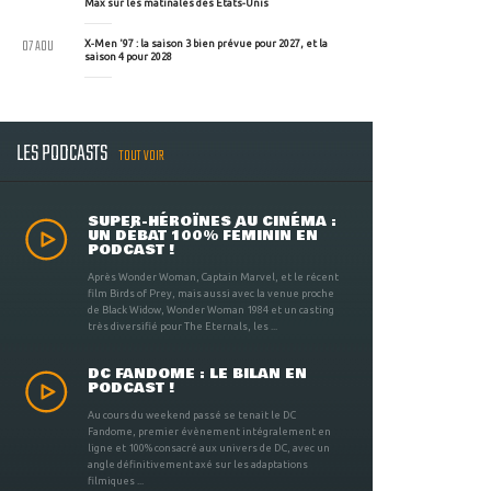
Max sur les matinales des Etats-Unis
07 AOU
X-Men '97 : la saison 3 bien prévue pour 2027, et la
saison 4 pour 2028
LES PODCASTS
TOUT VOIR
SUPER-HÉROÏNES AU CINÉMA :
UN DÉBAT 100% FÉMININ EN
PODCAST !
Après Wonder Woman, Captain Marvel, et le récent
film Birds of Prey, mais aussi avec la venue proche
de Black Widow, Wonder Woman 1984 et un casting
très diversifié pour The Eternals, les ...
DC FANDOME : LE BILAN EN
PODCAST !
Au cours du weekend passé se tenait le DC
Fandome, premier évènement intégralement en
ligne et 100% consacré aux univers de DC, avec un
angle définitivement axé sur les adaptations
filmiques ...