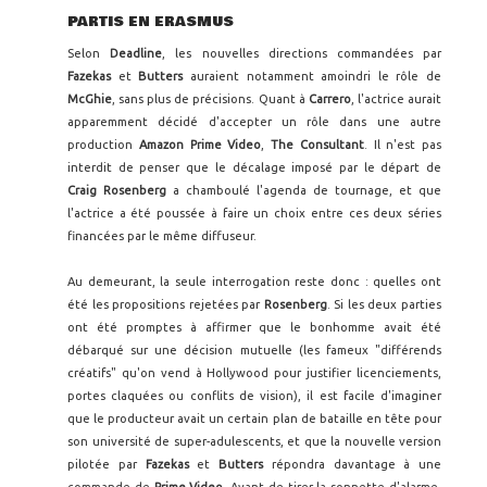
PARTIS EN ERASMUS
Selon
Deadline
, les nouvelles directions commandées par
Fazekas
et
Butters
auraient notamment amoindri le rôle de
McGhie
, sans plus de précisions. Quant à
Carrero
, l'actrice aurait
apparemment décidé d'accepter un rôle dans une autre
production
Amazon Prime Video
,
The Consultant
. Il n'est pas
interdit de penser que le décalage imposé par le départ de
Craig Rosenberg
a chamboulé l'agenda de tournage, et que
l'actrice a été poussée à faire un choix entre ces deux séries
financées par le même diffuseur.
Au demeurant, la seule interrogation reste donc : quelles ont
été les propositions rejetées par
Rosenberg
. Si les deux parties
ont été promptes à affirmer que le bonhomme avait été
débarqué sur une décision mutuelle (les fameux "différends
créatifs" qu'on vend à Hollywood pour justifier licenciements,
portes claquées ou conflits de vision), il est facile d'imaginer
que le producteur avait un certain plan de bataille en tête pour
son université de super-adulescents, et que la nouvelle version
pilotée par
Fazekas
et
Butters
répondra davantage à une