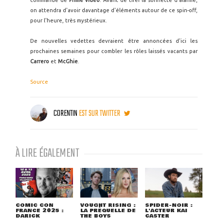
commande de
Prime Video
. Avant de tirer la sonnette d'alarme,
on attendra d'avoir davantage d'éléments autour de ce spin-off,
pour l'heure, très mystérieux.
De nouvelles vedettes devraient être annoncées d'ici les
prochaines semaines pour combler les rôles laissés vacants par
Carrero
et
McGhie
.
Source
CORENTIN
EST SUR TWITTER
À LIRE ÉGALEMENT
COMIC CON
VOUGHT RISING :
SPIDER-NOIR :
FRANCE 2025 :
LA PRÉQUELLE DE
L'ACTEUR KAI
DARICK
THE BOYS
CASTER