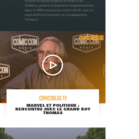
Au cours du weekend passé se tenait le DC
Fandome, premier évènement intégralement en
ligne et 100% consacré aux univers de DC, avec un
angle définitivement axé sur les adaptations
filmiques ...
COMICSBLOG TV
MARVEL ET POLITIQUE :
RENCONTRE AVEC LE GRAND ROY
THOMAS