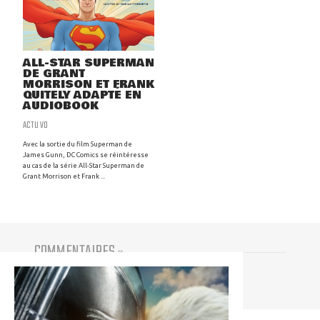
ALL-STAR SUPERMAN
DE GRANT
MORRISON ET FRANK
QUITELY ADAPTÉ EN
AUDIOBOOK
ACTU VO
Avec la sortie du film Superman de
James Gunn, DC Comics se réintéresse
au cas de la série All-Star Superman de
Grant Morrison et Frank ...
COMMENTAIRES
(
0
)
Vous devez être connecté pour participer