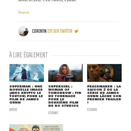
suivez un peu). C'est l'avenir, il paraît.
Source
CORENTIN
EST SUR TWITTER
À LIRE ÉGALEMENT
SUPERMAN : UNE
SUPERGIRL :
PEACEMAKER : LA
NOUVELLE IMAGE
WOMAN OF
SAISON 2 DE LA
(AVEC KRYPTO LE
TOMORROW : FIN
SÉRIE DE JAMES
TOUTOU) POUR LE
DE TOURNAGE
GUNN LÂCHE SON
FILM DE JAMES
POUR LE
PREMIER TRAILER
GUNN
DEUXIÈME FILM
!
DE DC STUDIOS
BRÈVE
ECRANS
ECRANS