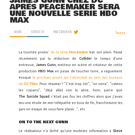
JAMES GUNN CHEZ DC
APRÈS PEACEMAKER SERA
UNE NOUVELLE SÉRIE HBO
MAX
NEWS
SERIES TV
PAR
CORENTIN
Tweet
La tournée promo'
de la série
Peacemaker
bat son plein. Passé
récemment par la rédaction de
Collider
le temps d'une
entrevue,
James Gunn
, metteur en scène et créateur de cette
production
HBO Max
en passe de toucher terre, a vaguement
évoqué
le prochain projet qui l'attendait au sein des bureaux
de
DC Films
. Pour résumer ? "C'est trop tôt", "on verra", "calmos
les copains", "déjà allez voir la série, hein, parce que
The
Suicide Squad
c'était pas fou les chiffres alors que j'avais
mis une étoile de mer télépathe en boss de fin, franchement les
gars on essaye de vous faire plaisir...", etc.
ON TO THE NEXT GUNN
Le réalisateur n'a lâché qu'une modeste information à
Steve