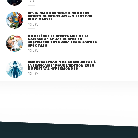
BRÈVE
KEVIN SMITH AU TRAVAIL SUR DEUX
AUTRES NUMÉROS JAY & SILENT BOB
CHEZ MARVEL
ACTU VO
DC CÉLÈBRE LE CENTENAIRE DE LA
NAISSANCE DE JOE KUBERT EN
SEPTEMBRE 2026 AVEC TROIS SORTIES
SPÉCIALES
ACTU VO
UNE EXPOSITION "LES SUPER-HÉROS À
LA FRANÇAISE" POUR L'ÉDITION 2026
DU FESTIVAL HYPERMONDES
ACTU VF