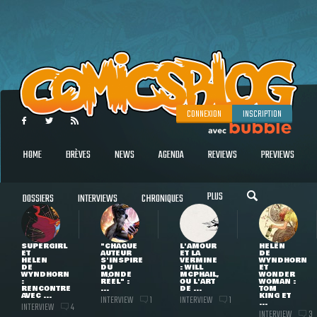
CONNEXION
INSCRIPTION
HOME
BRÈVES
NEWS
AGENDA
REVIEWS
PREVIEWS
PLUS
DOSSIERS
INTERVIEWS
CHRONIQUES
SUPERGIRL
"CHAQUE
L'AMOUR
HELEN
ET
AUTEUR
ET LA
DE
HELEN
S'INSPIRE
VERMINE
WYNDHORN
DE
DU
: WILL
ET
WYNDHORN
MONDE
MCPHAIL,
WONDER
:
RÉEL" :
OU L'ART
WOMAN :
RENCONTRE
...
DE ...
TOM
AVEC ...
KING ET
INTERVIEW
INTERVIEW
1
1
...
INTERVIEW
4
INTERVIEW
3