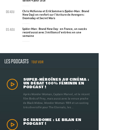
saison 4 pour 2028
06 AOU
Chris McKenna et Erik Sommers (Spider-Man : Brand
New Day) en renfort sur l'écriture de Avengers :
Doomsday et Secret Wars
05 AOU
Spider-Man : Brand New Day : en France, un succès
record aussi avec 3 millions d'entrées en une
semaine
LES PODCASTS
TOUT VOIR
SUPER-HÉROÏNES AU CINÉMA :
UN DÉBAT 100% FÉMININ EN
PODCAST !
Après Wonder Woman, Captain Marvel, et le récent
film Birds of Prey, mais aussi avec la venue proche
de Black Widow, Wonder Woman 1984 et un casting
très diversifié pour The Eternals, les ...
DC FANDOME : LE BILAN EN
PODCAST !