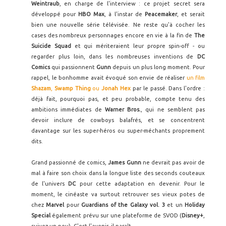
Weintraub
, en charge de l'interview : ce projet secret sera
développé pour
HBO Max
, à l'instar de
Peacemaker
, et serait
bien une nouvelle série télévisée. Ne reste qu'à cocher les
cases des nombreux personnages encore en vie à la fin de
The
Suicide Squad
et qui mériteraient leur propre spin-off - ou
regarder plus loin, dans les nombreuses inventions de
DC
Comics
qui passionnent
Gunn
depuis un plus long moment. Pour
rappel, le bonhomme avait évoqué son envie de réaliser
un film
Shazam
,
Swamp Thing
ou
Jonah Hex
par le passé. Dans l'ordre :
déjà fait, pourquoi pas, et peu probable, compte tenu des
ambitions immédiates de
Warner Bros.
, qui ne semblent pas
devoir inclure de cowboys balafrés, et se concentrent
davantage sur les super-héros ou super-méchants proprement
dits.
Grand passionné de comics,
James Gunn
ne devrait pas avoir de
mal à faire son choix dans la longue liste des seconds couteaux
de l'univers
DC
pour cette adaptation en devenir. Pour le
moment, le cinéaste va surtout retrouver ses vieux potes de
chez
Marvel
pour
Guardians of the Galaxy vol. 3
et un
Holiday
Special
également prévu sur une plateforme de SVOD (
Disney+
,