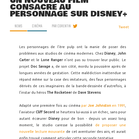
UN NOUVEAU FILM
CONSACRÉ AU
PERSONNAGE SUR DISNEY+
NEWS
CINÉMA
PAR
CORENTIN
Tweet
Les personnages de l'ère pulp ont la manie de poser des
problèmes aux studios de cinéma modernes.
Chez
Disney
,
John
Carter
et le
Lone Ranger
n'ont pas su trouver leur public. Le
projet
Doc Savage
a, de son côté, mordu la poussière après de
longues années de gestation. Cette malédiction inattendue se
répand même sur la case des imitateurs, des faux personnages
dérivés de ces imaginaires de la bande-dessinée d'autrefois, à
l'instar du héros
The Rocketeer
de
Dave Stevens
.
Adapté une première fois au cinéma
par
Joe Johnston
en 1991
,
l'aviateur
Cliff Secord
se heurtera lui-aussi à un échec, sans pour
autant écœurer
Disney
pour de bon - depuis un assez long
moment, le studio caresse la possibilité
de proposer une
nouvelle lecture mouvante
de cet aventurier des airs, et aurait
enfin trouvé comment articuler cette seconde tentative.