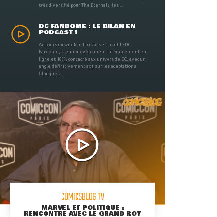
très diversifié pour The Eternals, les ...
DC FANDOME : LE BILAN EN
PODCAST !
Au cours du weekend passé se tenait le DC
Fandome, premier évènement intégralement en
ligne et 100% consacré aux univers de DC, avec un
angle définitivement axé sur les adaptations
filmiques ...
COMICSBLOG TV
MARVEL ET POLITIQUE :
RENCONTRE AVEC LE GRAND ROY