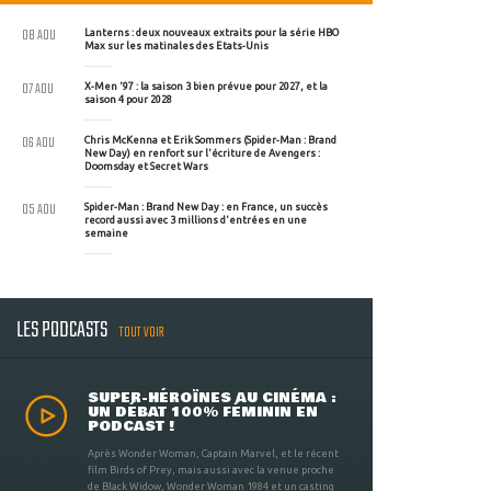
08 AOU
Lanterns : deux nouveaux extraits pour la série HBO
Max sur les matinales des Etats-Unis
07 AOU
X-Men '97 : la saison 3 bien prévue pour 2027, et la
saison 4 pour 2028
06 AOU
Chris McKenna et Erik Sommers (Spider-Man : Brand
New Day) en renfort sur l'écriture de Avengers :
Doomsday et Secret Wars
05 AOU
Spider-Man : Brand New Day : en France, un succès
record aussi avec 3 millions d'entrées en une
semaine
LES PODCASTS
TOUT VOIR
SUPER-HÉROÏNES AU CINÉMA :
UN DÉBAT 100% FÉMININ EN
PODCAST !
Après Wonder Woman, Captain Marvel, et le récent
film Birds of Prey, mais aussi avec la venue proche
de Black Widow, Wonder Woman 1984 et un casting