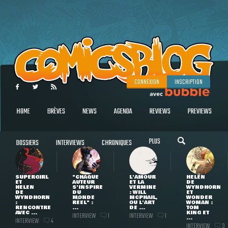
CONNEXION
INSCRIPTION
HOME
BRÈVES
NEWS
AGENDA
REVIEWS
PREVIEWS
PLUS
DOSSIERS
INTERVIEWS
CHRONIQUES
SUPERGIRL
"CHAQUE
L'AMOUR
HELEN
ET
AUTEUR
ET LA
DE
HELEN
S'INSPIRE
VERMINE
WYNDHORN
DE
DU
: WILL
ET
WYNDHORN
MONDE
MCPHAIL,
WONDER
:
RÉEL" :
OU L'ART
WOMAN :
RENCONTRE
...
DE ...
TOM
AVEC ...
KING ET
INTERVIEW
INTERVIEW
1
1
...
INTERVIEW
4
INTERVIEW
3