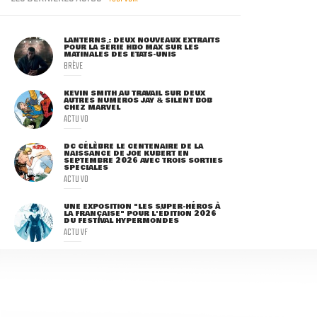
LANTERNS : DEUX NOUVEAUX EXTRAITS
POUR LA SÉRIE HBO MAX SUR LES
MATINALES DES ETATS-UNIS
BRÈVE
KEVIN SMITH AU TRAVAIL SUR DEUX
AUTRES NUMÉROS JAY & SILENT BOB
CHEZ MARVEL
ACTU VO
DC CÉLÈBRE LE CENTENAIRE DE LA
NAISSANCE DE JOE KUBERT EN
SEPTEMBRE 2026 AVEC TROIS SORTIES
SPÉCIALES
ACTU VO
UNE EXPOSITION "LES SUPER-HÉROS À
LA FRANÇAISE" POUR L'ÉDITION 2026
DU FESTIVAL HYPERMONDES
ACTU VF