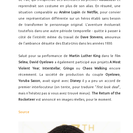
reprendrait son costume en plus de son alias. En résumé, une
situation comparable au
Arsène Lupin
de
Netflix
, pour convier
une représentation différente sur un héros établi sans besoin
de transformer le personnage original. L'aventure évoluerait
toutefois dans une autre période temporelle - quitte à passer à
côté de l'intérêt même du travail de
Dave Stevens
, amoureux
de l'ambiance désuète des Etats-Unis dans les années 1930.
Salué pour sa performance de
Martin Luther King
dans le film
Selma
,
David Oyelowo
a également participé aux projets
A Most
Violent Year
,
Interstellar
,
Gringo
ou
Chaos Walking
encore
récemment. La société de production du couple
Oyelowo
,
Yoruba Saxon
, avait signé avec
Disney
il y a peu un accord de
premier interlocuteur (on tente, pour traduire "
first look deal
",
mais n'hésitez pas si vous avez trouvé mieux).
The Return of the
Rocketeer
est annoncé en images réelles, pour le moment.
Source