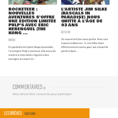
ROCKETEER :
L'ARTISTE JIM SILKE
NOUVELLES
(RASCALS IN
AVENTURES S'OFFRE
PARADISE) NOUS
UNE ÉDITION LIMITÉE
QUITTE À L'ÂGE DE
PULP'S AVEC ÉRIC
93 ANS
HERENGUEL (THE
ACTU VO
KONG ...
BRÈVE
Un nouvel artiste nous quitte. Avec une
nuance à observer : si Jim Silke était
En parallèle du Comic Shops Assemble,
effectivement connu pour son travail de
l'enseigne Pulp's continue elle aussi de
peintre dans ...
mettre à intervalles réguliers des
ouvrages en avant en ...
COMMENTAIRES
(
0
)
Vous devez être connecté pour participer
LES BRÈVES
TOUT VOIR