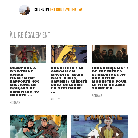
CORENTIN
EST SUR TWITTER
À LIRE ÉGALEMENT
DEADPOOL &
ROCKETEER : LA
THUNDERBOLTS* :
WOLVERINE
CARGAISON
DE PREMIÈRES
AURAIT
MAUDITE (MARK
ESTIMATIONS AU
FINALEMENT
WAID, CHRIS
BOX OFFICE
RAPPORTÉ 400
SAMNEE) RÉÉDITÉ
MODESTES POUR
MILLIONS DE
CHEZ DELCOURT
LE FILM DE JAKE
DOLLARS DE
EN SEPTEMBRE
SCHREIER
BÉNÉFICES AU
...
GROUPE ...
ECRANS
ACTU VF
ECRANS