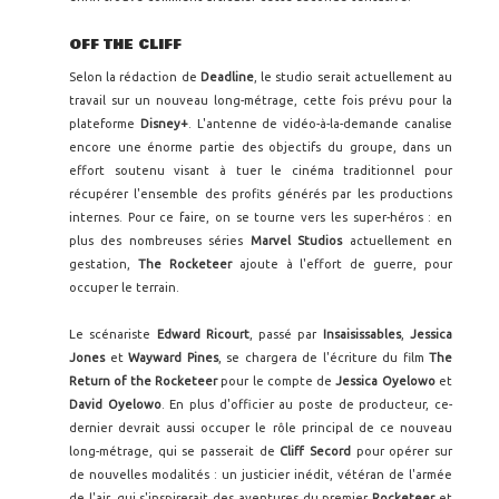
OFF THE CLIFF
Selon la rédaction de
Deadline
, le studio serait actuellement au
travail sur un nouveau long-métrage, cette fois prévu pour la
plateforme
Disney+
. L'antenne de vidéo-à-la-demande canalise
encore une énorme partie des objectifs du groupe, dans un
effort soutenu visant à tuer le cinéma traditionnel pour
récupérer l'ensemble des profits générés par les productions
internes. Pour ce faire, on se tourne vers les super-héros : en
plus des nombreuses séries
Marvel Studios
actuellement en
gestation,
The Rocketeer
ajoute à l'effort de guerre, pour
occuper le terrain.
Le scénariste
Edward Ricourt
, passé par
Insaisissables
,
Jessica
Jones
et
Wayward Pines
, se chargera de l'écriture du film
The
Return of the Rocketeer
pour le compte de
Jessica Oyelowo
et
David Oyelowo
. En plus d'officier au poste de producteur, ce-
dernier devrait aussi occuper le rôle principal de ce nouveau
long-métrage, qui se passerait de
Cliff Secord
pour opérer sur
de nouvelles modalités : un justicier inédit, vétéran de l'armée
de l'air, qui s'inspirerait des aventures du premier
Rocketeer
et