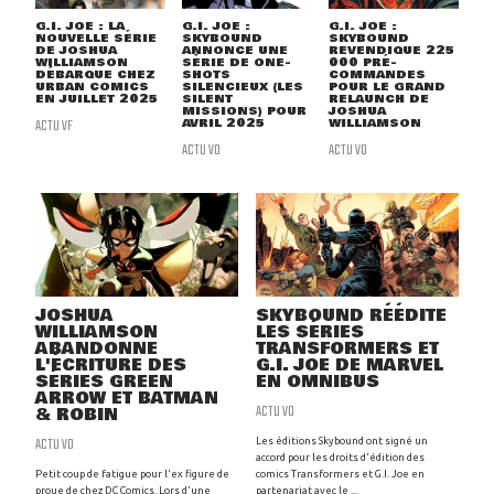
G.I. JOE : LA
G.I. JOE :
G.I. JOE :
NOUVELLE SÉRIE
SKYBOUND
SKYBOUND
DE JOSHUA
ANNONCE UNE
REVENDIQUE 225
WILLIAMSON
SÉRIE DE ONE-
000 PRÉ-
DÉBARQUE CHEZ
SHOTS
COMMANDES
URBAN COMICS
SILENCIEUX (LES
POUR LE GRAND
EN JUILLET 2025
SILENT
RELAUNCH DE
MISSIONS) POUR
JOSHUA
ACTU VF
AVRIL 2025
WILLIAMSON
ACTU VO
ACTU VO
JOSHUA
SKYBOUND RÉÉDITE
WILLIAMSON
LES SÉRIES
ABANDONNE
TRANSFORMERS ET
L'ÉCRITURE DES
G.I. JOE DE MARVEL
SÉRIES GREEN
EN OMNIBUS
ARROW ET BATMAN
ACTU VO
& ROBIN
ACTU VO
Les éditions Skybound ont signé un
accord pour les droits d'édition des
Petit coup de fatigue pour l'ex figure de
comics Transformers et G.I. Joe en
proue de chez DC Comics. Lors d'une
partenariat avec le ...