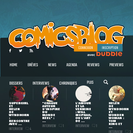
CONNEXION
INSCRIPTION
HOME
BRÈVES
NEWS
AGENDA
REVIEWS
PREVIEWS
PLUS
DOSSIERS
INTERVIEWS
CHRONIQUES
SUPERGIRL
"CHAQUE
L'AMOUR
HELEN
ET
AUTEUR
ET LA
DE
HELEN
S'INSPIRE
VERMINE
WYNDHORN
DE
DU
: WILL
ET
WYNDHORN
MONDE
MCPHAIL,
WONDER
:
RÉEL" :
OU L'ART
WOMAN :
RENCONTRE
...
DE ...
TOM
AVEC ...
KING ET
INTERVIEW
INTERVIEW
1
1
...
INTERVIEW
4
INTERVIEW
3