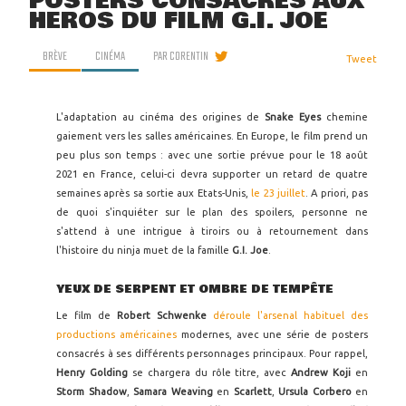
POSTERS CONSACRÉS AUX
HÉROS DU FILM G.I. JOE
BRÈVE
CINÉMA
PAR
CORENTIN
Tweet
L'adaptation au cinéma des origines de
Snake Eyes
chemine
gaiement vers les salles américaines. En Europe, le film prend un
peu plus son temps : avec une sortie prévue pour le 18 août
2021 en France, celui-ci devra supporter un retard de quatre
semaines après sa sortie aux Etats-Unis,
le 23 juillet
. A priori, pas
de quoi s'inquiéter sur le plan des spoilers, personne ne
s'attend à une intrigue à tiroirs ou à retournement dans
l'histoire du ninja muet de la famille
G.I. Joe
.
YEUX DE SERPENT ET OMBRE DE TEMPÊTE
Le film de
Robert Schwenke
déroule l'arsenal habituel des
productions américaines
modernes, avec une série de posters
consacrés à ses différents personnages principaux. Pour rappel,
Henry Golding
se chargera du rôle titre, avec
Andrew Koji
en
Storm Shadow
,
Samara Weaving
en
Scarlett
,
Ursula Corbero
en