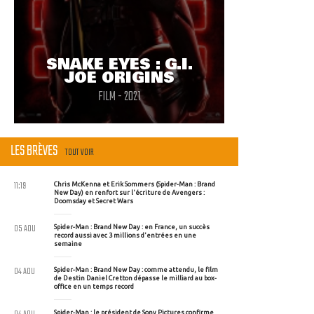
SNAKE EYES : G.I.
JOE ORIGINS
FILM - 2021
LES BRÈVES
TOUT VOIR
11:19
Chris McKenna et Erik Sommers (Spider-Man : Brand
New Day) en renfort sur l'écriture de Avengers :
Doomsday et Secret Wars
05 AOU
Spider-Man : Brand New Day : en France, un succès
record aussi avec 3 millions d'entrées en une
semaine
04 AOU
Spider-Man : Brand New Day : comme attendu, le film
de Destin Daniel Cretton dépasse le milliard au box-
office en un temps record
Spider-Man : le président de Sony Pictures confirme