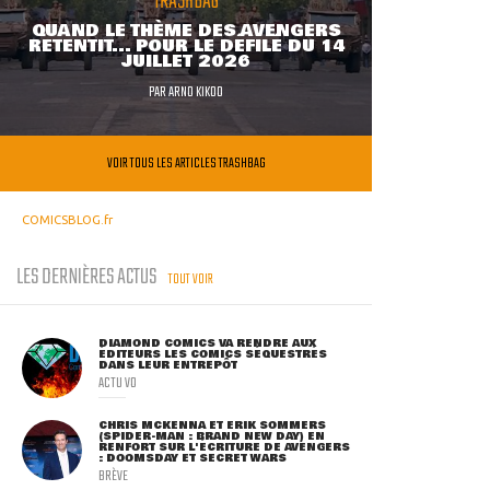
TRASHBAG
QUAND LE THÈME DES AVENGERS
RETENTIT... POUR LE DÉFILÉ DU 14
JUILLET 2026
PAR
ARNO KIKOO
VOIR TOUS LES ARTICLES TRASHBAG
COMICSBLOG.fr
LES DERNIÈRES ACTUS
TOUT VOIR
DIAMOND COMICS VA RENDRE AUX
ÉDITEURS LES COMICS SÉQUESTRÉS
DANS LEUR ENTREPÔT
ACTU VO
CHRIS MCKENNA ET ERIK SOMMERS
(SPIDER-MAN : BRAND NEW DAY) EN
RENFORT SUR L'ÉCRITURE DE AVENGERS
: DOOMSDAY ET SECRET WARS
BRÈVE