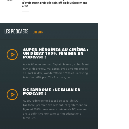
04 AOU
n'avoir aucun projet de spin-off en développement
actif
LES PODCASTS
TOUT VOIR
SUPER-HÉROÏNES AU CINÉMA :
UN DÉBAT 100% FÉMININ EN
PODCAST !
Après Wonder Woman, Captain Marvel, et le récent
film Birds of Prey, mais aussi avec la venue proche
de Black Widow, Wonder Woman 1984 et un casting
très diversifié pour The Eternals, les ...
DC FANDOME : LE BILAN EN
PODCAST !
Au cours du weekend passé se tenait le DC
Fandome, premier évènement intégralement en
ligne et 100% consacré aux univers de DC, avec un
angle définitivement axé sur les adaptations
filmiques ...