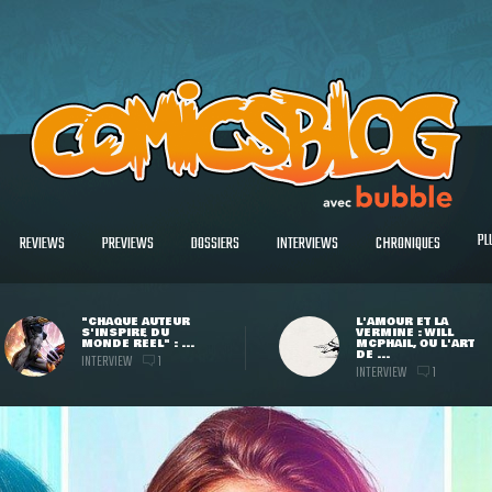
PL
REVIEWS
PREVIEWS
DOSSIERS
INTERVIEWS
CHRONIQUES
"CHAQUE AUTEUR
L'AMOUR ET LA
S'INSPIRE DU
VERMINE : WILL
MONDE RÉEL" : ...
MCPHAIL, OU L'ART
DE ...
INTERVIEW
1
INTERVIEW
1