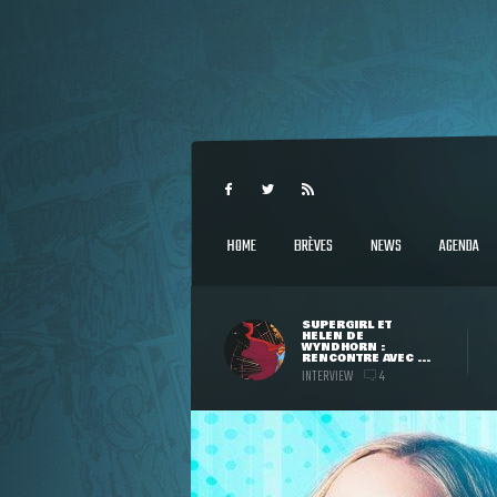
HOME
BRÈVES
NEWS
AGENDA
SUPERGIRL ET
HELEN DE
WYNDHORN :
RENCONTRE AVEC ...
INTERVIEW
4