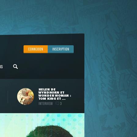
CONNEXION
INSCRIPTION
US
HELEN DE
WYNDHORN ET
WONDER WOMAN :
TOM KING ET ...
INTERVIEW
3