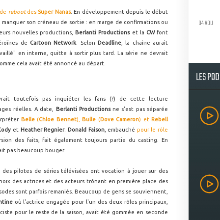
 de
reboot
des
Super Nanas
. En développement depuis le début
04 AOU
 manquer son créneau de sortie : en marge de confirmations ou
leurs nouvelles productions,
Berlanti Productions
et la
CW
font
héroïnes de
Cartoon Network
. Selon
Deadline
, la chaîne aurait
illé" en interne, quitte à sortir plus tard. La série ne devrait
 comme cela avait été annoncé au départ.
LES PO
it toutefois pas inquiéter les fans (?) de cette lecture
ges réelles. A date,
Berlanti Productions
ne s'est pas séparée
erpréter
Belle
(
Chloe Bennet
),
Bulle
(
Dove Cameron
) et
Rebell
Cody
et
Heather Regnier
.
Donald Faison
, embauché
pour le rôle
ion des faits, fait également toujours partie du casting. En
rait pas beaucoup bouger.
des pilotes de séries télévisées ont vocation à jouer sur des
choix des actrices et des acteurs trônant en première place des
pisodes sont parfois remaniés. Beaucoup de gens se souviennent,
ntine
où l'actrice engagée pour l'un des deux rôles principaux,
ciste pour le reste de la saison, avait été gommée en seconde