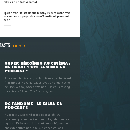
office en un temps record
Spider-Man : le président de Sony Pictures confirme
n'avoir aucun projet de spin-off en développement
actif
DCASTS
TOUT VOIR
SUPER-HÉROÏNES AU CINÉMA :
UN DÉBAT 100% FÉMININ EN
PODCAST !
Après Wonder Woman, Captain Marvel, et le récent
film Birds of Prey, mais aussi avec la venue proche
de Black Widow, Wonder Woman 1984 et un casting
très diversifié pour The Eternals, les ...
DC FANDOME : LE BILAN EN
PODCAST !
Au cours du weekend passé se tenait le DC
Fandome, premier évènement intégralement en
ligne et 100% consacré aux univers de DC, avec un
angle définitivement axé sur les adaptations