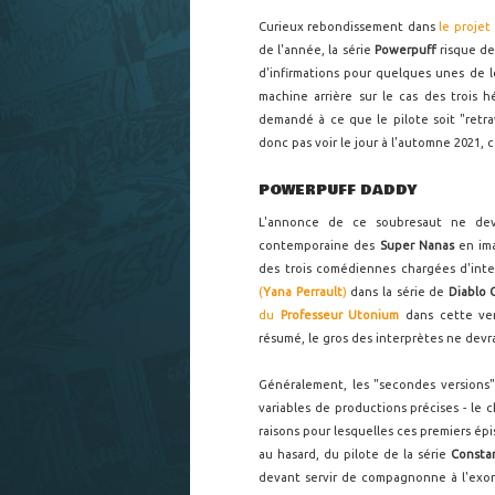
Curieux rebondissement dans
le projet
de l'année, la série
Powerpuff
risque de
d'infirmations pour quelques unes de 
machine arrière sur le cas des trois 
demandé à ce que le pilote soit "retrava
donc pas voir le jour à l'automne 2021,
POWERPUFF DADDY
L'annonce de ce soubresaut ne devra
contemporaine des
Super Nanas
en ima
des trois comédiennes chargées d'int
(
Yana Perrault
)
dans la série de
Diablo 
du
Professeur Utonium
dans cette vers
résumé, le gros des interprètes ne dev
Généralement, les "secondes versions" 
variables de productions précises - le 
raisons pour lesquelles ces premiers é
au hasard, du pilote de la série
Consta
devant servir de compagnonne à l'exor