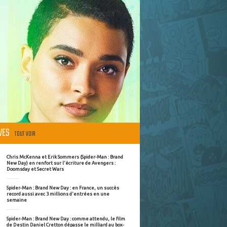
ÈVES
TOUT VOIR
Chris McKenna et Erik Sommers (Spider-Man : Brand
New Day) en renfort sur l'écriture de Avengers :
Doomsday et Secret Wars
Spider-Man : Brand New Day : en France, un succès
record aussi avec 3 millions d'entrées en une
semaine
Spider-Man : Brand New Day : comme attendu, le film
de Destin Daniel Cretton dépasse le milliard au box-