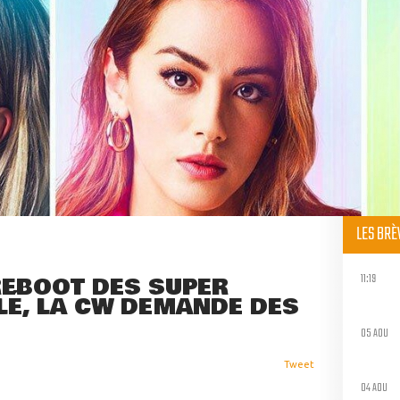
LES BR
11:19
REBOOT DES SUPER
LÉ, LA CW DEMANDE DES
05 AOU
Tweet
04 AOU