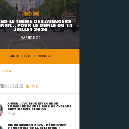
TRASHBAG
ND LE THÈME DES AVENGERS
NTIT... POUR LE DÉFILÉ DU 14
JUILLET 2026
PAR
ARNO KIKOO
VOIR TOUS LES ARTICLES TRASHBAG
BLOG.fr
NIÈRES ACTUS
TOUT VOIR
X-MEN : L'ACTEUR KIT CONNOR
EMBAUCHÉ POUR LE RÔLE DE CYCLOPS
CHEZ MARVEL STUDIOS
ECRANS
RINGO AWARDS 2026 : DÉCOUVREZ
L'ENSEMBLE DE LA SÉLECTION !