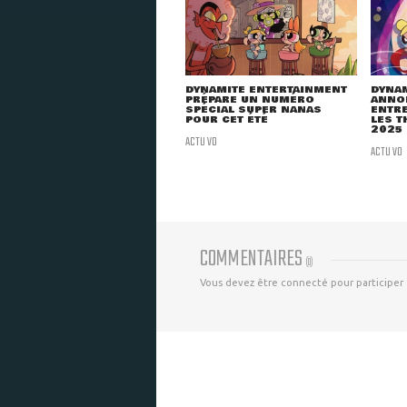
DYNAMITE ENTERTAINMENT
DYNA
PRÉPARE UN NUMÉRO
ANNO
SPÉCIAL SUPER NANAS
ENTRE
POUR CET ÉTÉ
LES T
2025
ACTU VO
ACTU VO
COMMENTAIRES
(
0
)
Vous devez être connecté pour participer