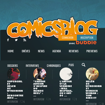
CONNEXION
INSCRIPTION
HOME
BRÈVES
NEWS
AGENDA
REVIEWS
PREVIEWS
PLUS
DOSSIERS
INTERVIEWS
CHRONIQUES
SUPERGIRL
"CHAQUE
L'AMOUR
HELEN
ET
AUTEUR
ET LA
DE
HELEN
S'INSPIRE
VERMINE
WYNDHORN
DE
DU
: WILL
ET
WYNDHORN
MONDE
MCPHAIL,
WONDER
:
RÉEL" :
OU L'ART
WOMAN :
RENCONTRE
...
DE ...
TOM
AVEC ...
KING ET
INTERVIEW
INTERVIEW
1
1
...
INTERVIEW
4
INTERVIEW
3