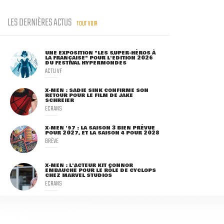
LES DERNIÈRES ACTUS
TOUT VOIR
UNE EXPOSITION "LES SUPER-HÉROS À
LA FRANÇAISE" POUR L'ÉDITION 2026
DU FESTIVAL HYPERMONDES
ACTU VF
X-MEN : SADIE SINK CONFIRME SON
RETOUR POUR LE FILM DE JAKE
SCHREIER
ECRANS
X-MEN '97 : LA SAISON 3 BIEN PRÉVUE
POUR 2027, ET LA SAISON 4 POUR 2028
BRÈVE
X-MEN : L'ACTEUR KIT CONNOR
EMBAUCHÉ POUR LE RÔLE DE CYCLOPS
CHEZ MARVEL STUDIOS
ECRANS