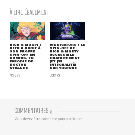
À LIRE ÉGALEMENT
RICK & MORTY :
VINDICATORS : LE
BETH A DROIT À
SPIN-OFF DE
SON PROPRE
RICK & MORTY
SPIN-OFF EN
ACCESSIBLE
COMICS, EN
GRATUITEMENT
PARODIE DE
(ET EN
DOCTOR
INTÉGRALITÉ)
STRANGE
SUR YOUTUBE
ACTU VO
ECRANS
COMMENTAIRES
(
0
)
Vous devez être connecté pour participer