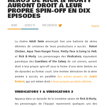
HÉROS DE RICK & MORTY
AURONT DROIT À LEUR
PROPRE SPIN-OFF EN DIX
ÉPISODES
NEWS
SERIES TV
PAR
CORENTIN
Tweet
La chaîne
Adult Swim
annonçait hier une batterie de séries
dérivées de certaines de leurs productions à succès :
Robot
Chicken
,
Aqua Teen Hunger Force
,
Pretty Face is Going to Hell
,
et
Rick & Morty
. Les personnages des
Vindicators
, équivalent
parodique des
Guardians of the Galaxy
de cet univers, auront
droit à leur propre spin-off sous la forme d'une série limitée en
dix épisodes au format court. Une énième dérivation de la série
animée à succès, en parallèle
des autres projets de
Justin
Roiland
, qui ont même droit
à leurs propres produits dérivés
.
VINDICATORS 1 & VINDICATORS 2
Apparus dans un épisode de la troisième saison de
Rick & Morty
,
les personnages de l'équipe reprennent quelques uns des