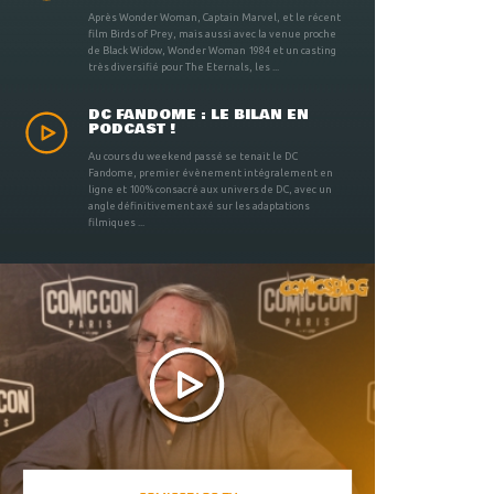
Après Wonder Woman, Captain Marvel, et le récent
film Birds of Prey, mais aussi avec la venue proche
de Black Widow, Wonder Woman 1984 et un casting
très diversifié pour The Eternals, les ...
DC FANDOME : LE BILAN EN
PODCAST !
Au cours du weekend passé se tenait le DC
Fandome, premier évènement intégralement en
ligne et 100% consacré aux univers de DC, avec un
angle définitivement axé sur les adaptations
filmiques ...