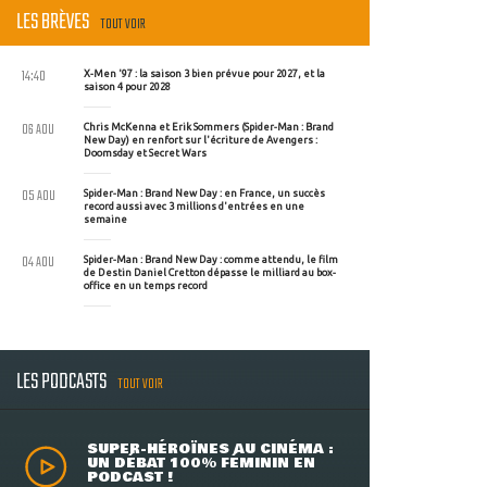
LES BRÈVES
TOUT VOIR
14:40
X-Men '97 : la saison 3 bien prévue pour 2027, et la
saison 4 pour 2028
06 AOU
Chris McKenna et Erik Sommers (Spider-Man : Brand
New Day) en renfort sur l'écriture de Avengers :
Doomsday et Secret Wars
05 AOU
Spider-Man : Brand New Day : en France, un succès
record aussi avec 3 millions d'entrées en une
semaine
04 AOU
Spider-Man : Brand New Day : comme attendu, le film
de Destin Daniel Cretton dépasse le milliard au box-
office en un temps record
LES PODCASTS
TOUT VOIR
SUPER-HÉROÏNES AU CINÉMA :
UN DÉBAT 100% FÉMININ EN
PODCAST !