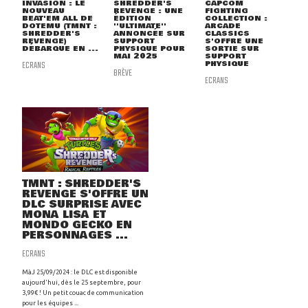
INVASION : LE
SHREDDER'S
CAPCOM
NOUVEAU
REVENGE : UNE
FIGHTING
BEAT'EM ALL DE
ÉDITION
COLLECTION :
DOTEMU (TMNT :
''ULTIMATE''
ARCADE
SHREDDER'S
ANNONCÉE SUR
CLASSICS
REVENGE)
SUPPORT
S'OFFRE UNE
DÉBARQUE EN ...
PHYSIQUE POUR
SORTIE SUR
MAI 2025
SUPPORT
ECRANS
PHYSIQUE
BRÈVE
ECRANS
TMNT : SHREDDER'S
REVENGE S'OFFRE UN
DLC SURPRISE AVEC
MONA LISA ET
MONDO GECKO EN
PERSONNAGES ...
ECRANS
MàJ 25/09/2024 : le DLC est disponible
aujourd'hui, dès le 25 septembre, pour
3,99€ ! Un petit couac de communication
pour les équipes ...