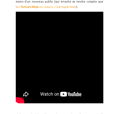
mains d'un nouveau public (qui ensuite se rendra compte que
les
Tortues Ninja
en comics, c'est hyper bien
).