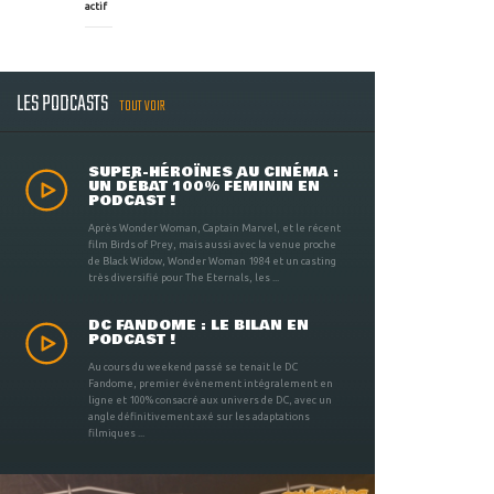
actif
LES PODCASTS
TOUT VOIR
SUPER-HÉROÏNES AU CINÉMA :
UN DÉBAT 100% FÉMININ EN
PODCAST !
Après Wonder Woman, Captain Marvel, et le récent
film Birds of Prey, mais aussi avec la venue proche
de Black Widow, Wonder Woman 1984 et un casting
très diversifié pour The Eternals, les ...
DC FANDOME : LE BILAN EN
PODCAST !
Au cours du weekend passé se tenait le DC
Fandome, premier évènement intégralement en
ligne et 100% consacré aux univers de DC, avec un
angle définitivement axé sur les adaptations
filmiques ...