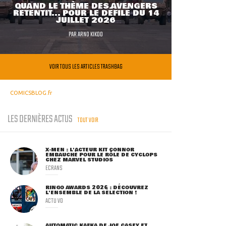
QUAND LE THÈME DES AVENGERS
RETENTIT... POUR LE DÉFILÉ DU 14
JUILLET 2026
PAR
ARNO KIKOO
VOIR TOUS LES ARTICLES TRASHBAG
COMICSBLOG.fr
LES DERNIÈRES ACTUS
TOUT VOIR
X-MEN : L'ACTEUR KIT CONNOR
EMBAUCHÉ POUR LE RÔLE DE CYCLOPS
CHEZ MARVEL STUDIOS
ECRANS
RINGO AWARDS 2026 : DÉCOUVREZ
L'ENSEMBLE DE LA SÉLECTION !
ACTU VO
AUTOMATIC KAFKA DE JOE CASEY ET