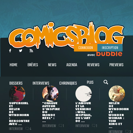
CONNEXION
INSCRIPTION
HOME
BRÈVES
NEWS
AGENDA
REVIEWS
PREVIEWS
PLUS
DOSSIERS
INTERVIEWS
CHRONIQUES
SUPERGIRL
"CHAQUE
L'AMOUR
HELEN
ET
AUTEUR
ET LA
DE
HELEN
S'INSPIRE
VERMINE
WYNDHORN
DE
DU
: WILL
ET
WYNDHORN
MONDE
MCPHAIL,
WONDER
:
RÉEL" :
OU L'ART
WOMAN :
RENCONTRE
...
DE ...
TOM
AVEC ...
KING ET
INTERVIEW
INTERVIEW
1
1
...
INTERVIEW
4
INTERVIEW
3