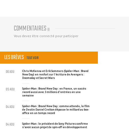
COMMENTAIRES
(
0
)
Vous devez être connecté pour participer
LES BRÈVES
TOUT VOIR
06 AOU
Chris McKenna et Erik Sommers (Spider-Man : Brand
New Day) en renfort sur l'écriture de Avengers :
Doomsday et Secret Wars
05 AOU
Spider-Man : Brand New Day : en France, un succès
record aussi avec 3 millions d'entrées en une
semaine
04 AOU
Spider-Man : Brand New Day : comme attendu, le film
de Destin Daniel Cretton dépasse le milliard au box-
office en un temps record
04 AOU
Spider-Man : le président de Sony Pictures confirme
n'avoir aucun projet de spin-off en développement