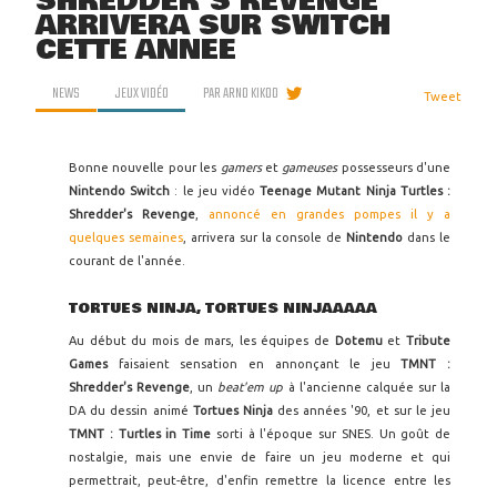
SHREDDER'S REVENGE
ARRIVERA SUR SWITCH
CETTE ANNÉE
NEWS
JEUX VIDÉO
PAR
ARNO KIKOO
Tweet
Bonne nouvelle pour les
gamers
et
gameuses
possesseurs d'une
Nintendo Switch
: le jeu vidéo
Teenage Mutant Ninja Turtles :
Shredder's Revenge
,
annoncé en grandes pompes il y a
quelques semaines
, arrivera sur la console de
Nintendo
dans le
courant de l'année.
TORTUES NINJA, TORTUES NINJAAAAA
Au début du mois de mars, les équipes de
Dotemu
et
Tribute
Games
faisaient sensation en annonçant le jeu
TMNT :
Shredder's Revenge
, un
beat'em up
à l'ancienne calquée sur la
DA du dessin animé
Tortues Ninja
des années '90, et sur le jeu
TMNT : Turtles in Time
sorti à l'époque sur SNES. Un goût de
nostalgie, mais une envie de faire un jeu moderne et qui
permettrait, peut-être, d'enfin remettre la licence entre les